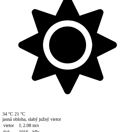
34 °C
21 °C
jasná obloha, slabý južný vietor
vietor
J, 2.08
m/s
tlak
1016
hPa