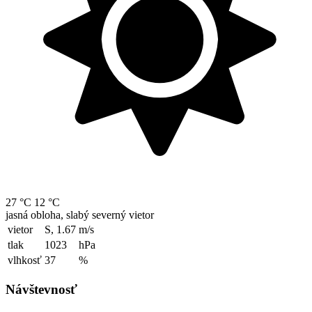
27 °C
12 °C
jasná obloha, slabý severný vietor
vietor
S, 1.67
m/s
tlak
1023
hPa
vlhkosť
37
%
Návštevnosť