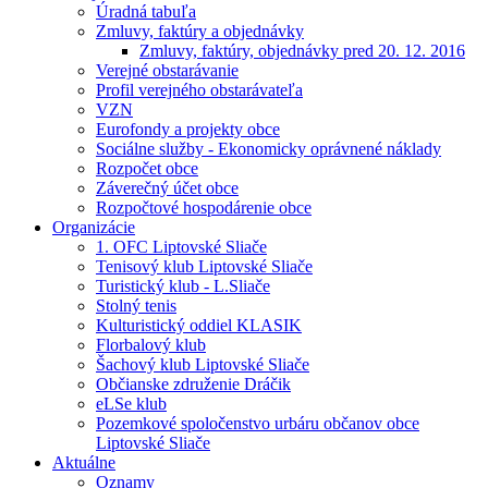
Úradná tabuľa
Zmluvy, faktúry a objednávky
Zmluvy, faktúry, objednávky pred 20. 12. 2016
Verejné obstarávanie
Profil verejného obstarávateľa
VZN
Eurofondy a projekty obce
Sociálne služby - Ekonomicky oprávnené náklady
Rozpočet obce
Záverečný účet obce
Rozpočtové hospodárenie obce
Organizácie
1. OFC Liptovské Sliače
Tenisový klub Liptovské Sliače
Turistický klub - L.Sliače
Stolný tenis
Kulturistický oddiel KLASIK
Florbalový klub
Šachový klub Liptovské Sliače
Občianske združenie Dráčik
eLSe klub
Pozemkové spoločenstvo urbáru občanov obce
Liptovské Sliače
Aktuálne
Oznamy