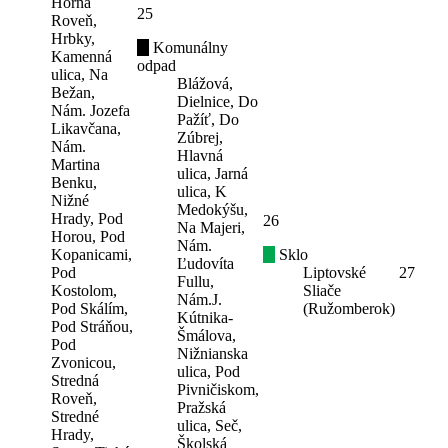
Horná
25
Roveň,
Hrbky,
Komunálny
Kamenná
odpad
ulica, Na
Blážová,
Bežan,
Dielnice, Do
Nám. Jozefa
Pažíť, Do
Likavčana,
Zúbrej,
Nám.
Hlavná
Martina
ulica, Jarná
Benku,
ulica, K
Nižné
Medokýšu,
Hrady, Pod
26
Na Majeri,
Horou, Pod
Nám.
Kopanicami,
Sklo
Ľudovíta
Pod
Liptovské
27
Fullu,
Kostolom,
Sliače
Nám.J.
Pod Skálím,
(Ružomberok)
Kútnika-
Pod Stráňou,
Šmálova,
Pod
Nižnianska
Zvonicou,
ulica, Pod
Stredná
Pivničiskom,
Roveň,
Pražská
Stredné
ulica, Seč,
Hrady,
Školská