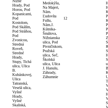
Nižné
Medokýšu,
H
Hrady, Pod
Na Majeri,
H
Horou, Pod
Nám.
K
Kopanicami,
Ľudovíta
P
Pod
12
Fullu,
K
Kostolom,
Nám.J.
P
Pod Skálím,
Kútnika-
P
Pod Stráňou,
Šmálova,
P
Pod
Nižnianska
Z
Zvonicou,
ulica, Pod
S
Stredná
Pivničiskom,
R
Roveň,
Pražská
S
Stredné
ulica, Seč,
H
Hrady,
Školská
S
Stupy, Tichá
ulica, Ulica
u
ulica, Ulica
J. Hanulu,
B
B.
Záhrady,
K
Kubánkovej,
Záhumnie
U
Ulica
T
Tatranská,
V
Veselá ulica,
V
Vyšné
H
Hrady,
V
Vyšné
S
Skaliská,
V