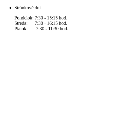
Stránkové dni
Pondelok: 7:30 - 15:15 hod.
Streda: 7:30 - 16:15 hod.
Piatok: 7:30 - 11:30 hod.