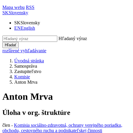
Mapa webu
RSS
SK
Slovensky
SK
Slovensky
EN
English
Hľadaný výraz
Hľadať
rozšírené vyhľadávanie
Úvodná stránka
Samospráva
Zastupiteľstvo
Komisie
Anton Mrva
Anton Mrva
Úloha v org. štruktúre
člen -
Komisia sociálno-zdravotná, ochrany verejného poriadku,
obchodu, cestovného ruchu a podnikateľskej činnosti