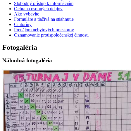
Slobodný prístup k informáciám
Ochrana osobných údajov
Ako vybavíte
Formuláre a tlačivá na stiahnutie
Cintoríny
Prenájom nebytových priestorov
Oznamovanie protispoločenskej činnosti
Fotogaléria
Náhodná fotogaléria