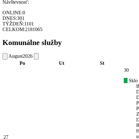
Návštevnosť:
ONLINE:
0
DNES:
301
TÝŽDEŇ:
1101
CELKOM:
2181065
Komunálne služby
August
2026
Po
Ut
St
30
Sklo
B
D
D
P
P
Z
D
R
H
u
27