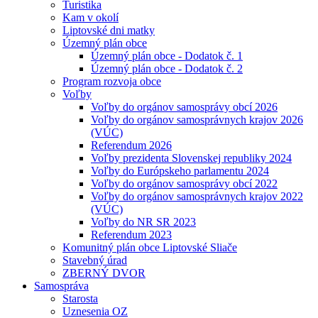
Turistika
Kam v okolí
Liptovské dni matky
Územný plán obce
Územný plán obce - Dodatok č. 1
Územný plán obce - Dodatok č. 2
Program rozvoja obce
Voľby
Voľby do orgánov samosprávy obcí 2026
Voľby do orgánov samosprávnych krajov 2026
(VÚC)
Referendum 2026
Voľby prezidenta Slovenskej republiky 2024
Voľby do Európskeho parlamentu 2024
Voľby do orgánov samosprávy obcí 2022
Voľby do orgánov samosprávnych krajov 2022
(VÚC)
Voľby do NR SR 2023
Referendum 2023
Komunitný plán obce Liptovské Sliače
Stavebný úrad
ZBERNÝ DVOR
Samospráva
Starosta
Uznesenia OZ