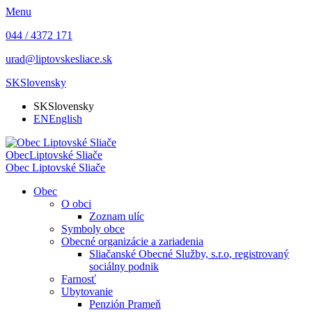
Menu
044 / 4372 171
urad@liptovskesliace.sk
SK
Slovensky
SK
Slovensky
EN
English
Obec
Liptovské Sliače
Obec
Liptovské Sliače
Obec
O obci
Zoznam ulíc
Symboly obce
Obecné organizácie a zariadenia
Sliačanské Obecné Služby, s.r.o, registrovaný
sociálny podnik
Farnosť
Ubytovanie
Penzión Prameň