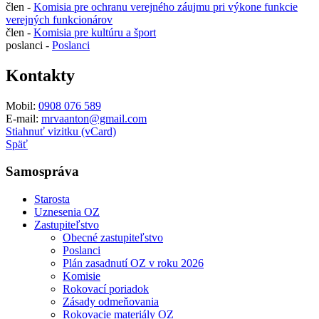
člen -
Komisia pre ochranu verejného záujmu pri výkone funkcie
verejných funkcionárov
člen -
Komisia pre kultúru a šport
poslanci -
Poslanci
Kontakty
Mobil:
0908 076 589
E-mail:
mrvaanton@gmail.com
Stiahnuť vizitku (vCard)
Späť
Samospráva
Starosta
Uznesenia OZ
Zastupiteľstvo
Obecné zastupiteľstvo
Poslanci
Plán zasadnutí OZ v roku 2026
Komisie
Rokovací poriadok
Zásady odmeňovania
Rokovacie materiály OZ