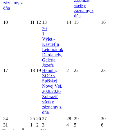
Zobraziť
záznamy z
všetky
dňa
záznamy z
dňa
10
11
12
13
14
15
16
20
1
Výlet -
Kaštieľ a
Letohrádok
Dardanely,
Galéria
Jozefa
17
18
19
Hanulu,
21
22
23
ZOO v
Spišskej
Novej Vsi,
20.8.2026
Zobraziť
všetky
záznamy z
dňa
24
25
26
27
28
29
30
31
1
2
3
4
5
6