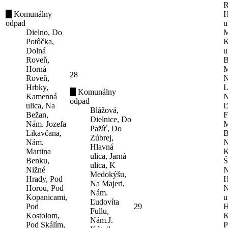
R
Komunálny
H
odpad
u
Dielno, Do
M
Potôčka,
K
Dolná
u
Roveň,
B
Horná
M
28
Roveň,
N
Hrbky,
L
Komunálny
Kamenná
N
odpad
ulica, Na
Ľ
Blážová,
Bežan,
F
Dielnice, Do
Nám. Jozefa
M
Pažíť, Do
Likavčana,
B
Zúbrej,
Nám.
N
Hlavná
Martina
K
ulica, Jarná
Benku,
Š
ulica, K
Nižné
N
Medokýšu,
Hrady, Pod
H
Na Majeri,
Horou, Pod
N
Nám.
Kopanicami,
u
Ľudovíta
Pod
29
H
Fullu,
Kostolom,
K
Nám.J.
Pod Skálím,
P