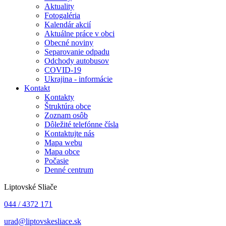
Aktuality
Fotogaléria
Kalendár akcií
Aktuálne práce v obci
Obecné noviny
Separovanie odpadu
Odchody autobusov
COVID-19
Ukrajina - informácie
Kontakt
Kontakty
Štruktúra obce
Zoznam osôb
Dôležité telefónne čísla
Kontaktujte nás
Mapa webu
Mapa obce
Počasie
Denné centrum
Liptovské Sliače
044 / 4372 171
urad@liptovskesliace.sk