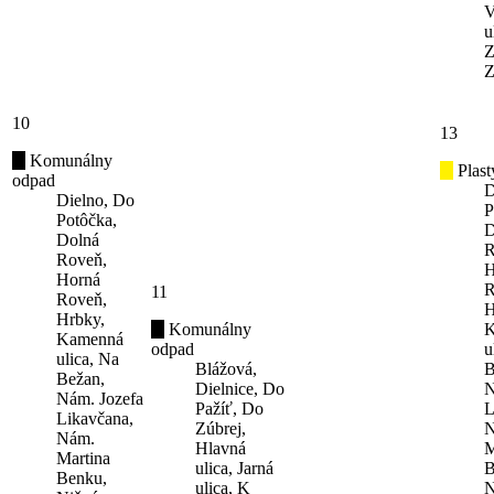
V
u
Z
Z
10
13
Komunálny
Plast
odpad
D
Dielno, Do
P
Potôčka,
D
Dolná
R
Roveň,
H
Horná
R
11
Roveň,
H
Hrbky,
Komunálny
K
Kamenná
odpad
u
ulica, Na
Blážová,
B
Bežan,
Dielnice, Do
N
Nám. Jozefa
Pažíť, Do
L
Likavčana,
Zúbrej,
N
Nám.
Hlavná
M
Martina
ulica, Jarná
B
Benku,
ulica, K
N