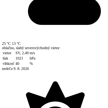
25 °C
13 °C
oblačno, slabý severovýchodný vietor
vietor
SV, 2.49
m/s
tlak
1021
hPa
vlhkosť
40
%
nedeľa 9. 8. 2026