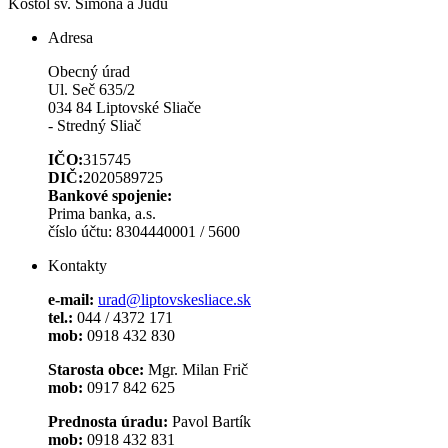
Kostol sv. Šimona a Júdu
Adresa
Obecný úrad
Ul. Seč 635/2
034 84 Liptovské Sliače
- Stredný Sliač
IČO:
315745
DIČ:
2020589725
Bankové spojenie:
Prima banka, a.s.
číslo účtu: 8304440001 / 5600
Kontakty
e-mail:
urad@liptovskesliace.sk
tel.:
044 / 4372 171
mob:
0918 432 830
Starosta obce:
Mgr. Milan Frič
mob:
0917 842 625
Prednosta úradu:
Pavol Bartík
mob:
0918 432 831