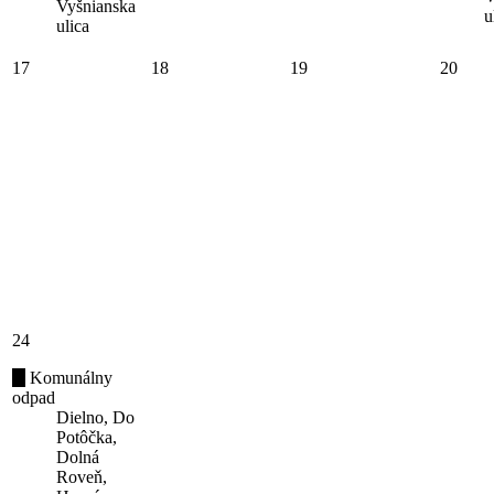
Vyšnianska
u
ulica
17
18
19
20
24
Komunálny
odpad
Dielno, Do
Potôčka,
Dolná
Roveň,