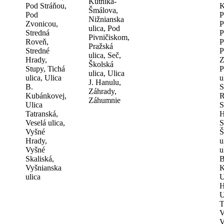
Kútnika-
Pod Stráňou,
K
Šmálova,
Pod
P
Nižnianska
Zvonicou,
P
ulica, Pod
Stredná
P
Pivničiskom,
Roveň,
P
Pražská
Stredné
P
ulica, Seč,
Hrady,
Z
Školská
Stupy, Tichá
P
ulica, Ulica
ulica, Ulica
u
J. Hanulu,
B.
S
Záhrady,
Kubánkovej,
R
Záhumnie
Ulica
S
Tatranská,
H
Veselá ulica,
S
Vyšné
Š
Hrady,
u
Vyšné
u
Skaliská,
B
Vyšnianska
K
ulica
U
H
U
T
V
V