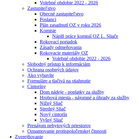
Volebné obdobie 2022 - 2026
Zastupiteľstvo
Obecné zastupiteľstvo
Poslanci
Plán zasadnutí OZ v roku 2026
Komisie
Náplň práce komisií OZ L. Sliače
Rokovací poriadok
Zásady odmeňovania
Rokovacie materiály OZ
Volebné obdobie 2022 - 2026
Slobodný prístup k informáciám
Ochrana osobných údajov
Ako vybavíte
Formuláre a tlačivá na stiahnutie
Cintoríny
Dom nádeje - poplatky za služby
Hrobová miesta - nájomné a úhrady za služby
Nižný Sliač
Stredný Sliač
Nový cintorín
Vyšný Sliač
Prenájom nebytových priestorov
Oznamovanie protispoločenskej činnosti
Zverejňovanie