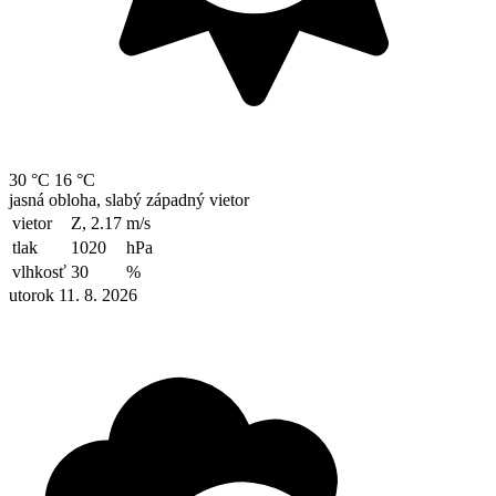
30 °C
16 °C
jasná obloha, slabý západný vietor
vietor
Z, 2.17
m/s
tlak
1020
hPa
vlhkosť
30
%
utorok 11. 8. 2026