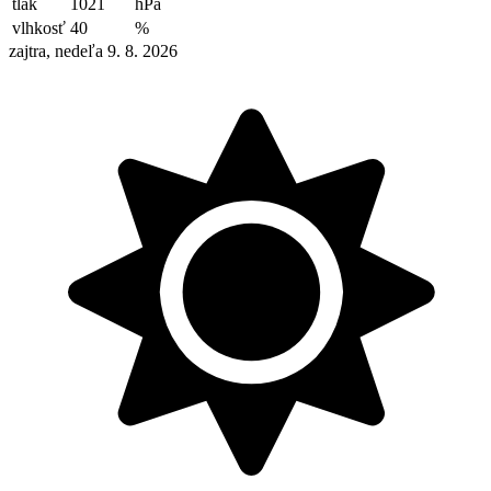
tlak
1021
hPa
vlhkosť
40
%
zajtra, nedeľa 9. 8. 2026