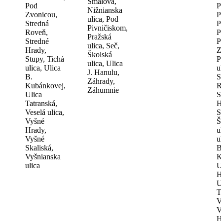
Šmálova,
Pod
P
Nižnianska
Zvonicou,
P
ulica, Pod
Stredná
P
Pivničiskom,
Roveň,
P
Pražská
Stredné
P
ulica, Seč,
Hrady,
Z
Školská
Stupy, Tichá
P
ulica, Ulica
ulica, Ulica
u
J. Hanulu,
B.
S
Záhrady,
Kubánkovej,
R
Záhumnie
Ulica
S
Tatranská,
H
Veselá ulica,
S
Vyšné
Š
Hrady,
u
Vyšné
u
Skaliská,
B
Vyšnianska
K
ulica
U
H
U
T
V
V
H