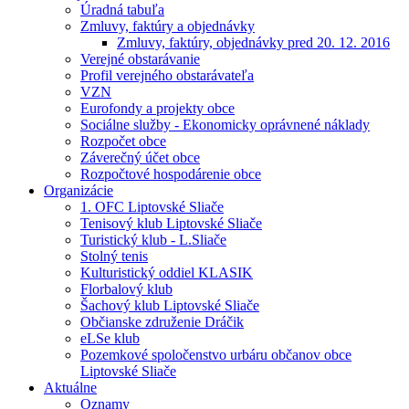
Úradná tabuľa
Zmluvy, faktúry a objednávky
Zmluvy, faktúry, objednávky pred 20. 12. 2016
Verejné obstarávanie
Profil verejného obstarávateľa
VZN
Eurofondy a projekty obce
Sociálne služby - Ekonomicky oprávnené náklady
Rozpočet obce
Záverečný účet obce
Rozpočtové hospodárenie obce
Organizácie
1. OFC Liptovské Sliače
Tenisový klub Liptovské Sliače
Turistický klub - L.Sliače
Stolný tenis
Kulturistický oddiel KLASIK
Florbalový klub
Šachový klub Liptovské Sliače
Občianske združenie Dráčik
eLSe klub
Pozemkové spoločenstvo urbáru občanov obce
Liptovské Sliače
Aktuálne
Oznamy