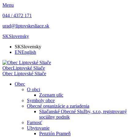
Menu
044 / 4372 171
urad@liptovskesliace.sk
SK
Slovensky
SK
Slovensky
EN
English
Obec
Liptovské Sliače
Obec
Liptovské Sliače
Obec
O obci
Zoznam ulíc
Symboly obce
Obecné organizácie a zariadenia
Sliačanské Obecné Služby, s.r.o, registrovaný
sociálny podnik
Farnosť
Ubytovanie
Penzión Prameň