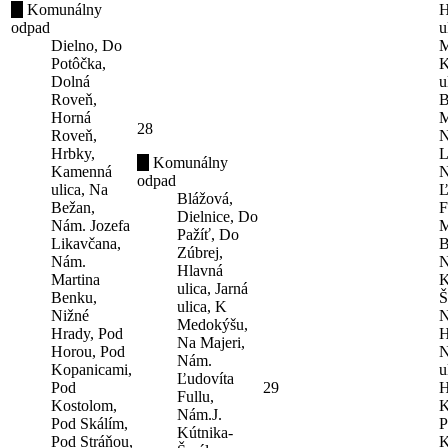
Komunálny
H
odpad
u
Dielno, Do
M
Potôčka,
K
Dolná
u
Roveň,
B
Horná
M
28
Roveň,
N
Hrbky,
L
Komunálny
Kamenná
N
odpad
ulica, Na
Ľ
Blážová,
Bežan,
F
Dielnice, Do
Nám. Jozefa
M
Pažíť, Do
Likavčana,
B
Zúbrej,
Nám.
N
Hlavná
Martina
K
ulica, Jarná
Benku,
Š
ulica, K
Nižné
N
Medokýšu,
Hrady, Pod
H
Na Majeri,
Horou, Pod
N
Nám.
Kopanicami,
u
Ľudovíta
Pod
29
H
Fullu,
Kostolom,
K
Nám.J.
Pod Skálím,
P
Kútnika-
Pod Stráňou,
K