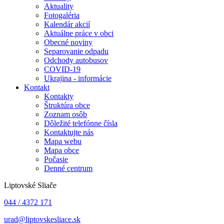
Aktuality
Fotogaléria
Kalendár akcií
Aktuálne práce v obci
Obecné noviny
Separovanie odpadu
Odchody autobusov
COVID-19
Ukrajina - informácie
Kontakt
Kontakty
Štruktúra obce
Zoznam osôb
Dôležité telefónne čísla
Kontaktujte nás
Mapa webu
Mapa obce
Počasie
Denné centrum
Liptovské Sliače
044 / 4372 171
urad@liptovskesliace.sk