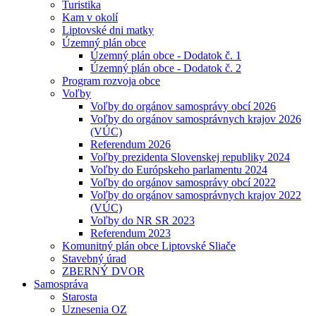
Turistika
Kam v okolí
Liptovské dni matky
Územný plán obce
Územný plán obce - Dodatok č. 1
Územný plán obce - Dodatok č. 2
Program rozvoja obce
Voľby
Voľby do orgánov samosprávy obcí 2026
Voľby do orgánov samosprávnych krajov 2026
(VÚC)
Referendum 2026
Voľby prezidenta Slovenskej republiky 2024
Voľby do Európskeho parlamentu 2024
Voľby do orgánov samosprávy obcí 2022
Voľby do orgánov samosprávnych krajov 2022
(VÚC)
Voľby do NR SR 2023
Referendum 2023
Komunitný plán obce Liptovské Sliače
Stavebný úrad
ZBERNÝ DVOR
Samospráva
Starosta
Uznesenia OZ