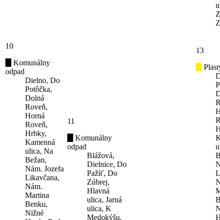
u
Z
Z
10
13
Komunálny
Plast
odpad
D
Dielno, Do
P
Potôčka,
D
Dolná
R
Roveň,
H
Horná
R
11
Roveň,
H
Hrbky,
Komunálny
K
Kamenná
odpad
u
ulica, Na
Blážová,
B
Bežan,
Dielnice, Do
N
Nám. Jozefa
Pažíť, Do
L
Likavčana,
Zúbrej,
N
Nám.
Hlavná
M
Martina
ulica, Jarná
B
Benku,
ulica, K
N
Nižné
Medokýšu,
H