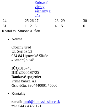
Zobraziť
všetky
záznamy z
dňa
24
25
26
27
28
29
30
31
1
2
3
4
5
6
Kostol sv. Šimona a Júdu
Adresa
Obecný úrad
Ul. Seč 635/2
034 84 Liptovské Sliače
- Stredný Sliač
IČO:
315745
DIČ:
2020589725
Bankové spojenie:
Prima banka, a.s.
číslo účtu: 8304440001 / 5600
Kontakty
e-mail:
urad@liptovskesliace.sk
tel.:
044 / 4372 171