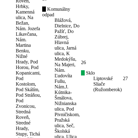
Roveň,
Hrbky,
Komunálny
Kamenná
odpad
ulica, Na
Blážová,
Bežan,
Dielnice, Do
Nám. Jozefa
Pažíť, Do
Likavčana,
Zúbrej,
Nám.
Hlavná
Martina
ulica, Jarná
Benku,
ulica, K
Nižné
Medokýšu,
Hrady, Pod
26
Na Majeri,
Horou, Pod
Nám.
Kopanicami,
Sklo
Ľudovíta
Pod
Liptovské
27
Fullu,
Kostolom,
Sliače
Nám.J.
Pod Skálím,
(Ružomberok)
Kútnika-
Pod Stráňou,
Šmálova,
Pod
Nižnianska
Zvonicou,
ulica, Pod
Stredná
Pivničiskom,
Roveň,
Pražská
Stredné
ulica, Seč,
Hrady,
Školská
Stupy, Tichá
ulica, Ulica