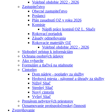
Volebné obdobie 2022 - 2026
Zastupiteľstvo
Obecné zastupiteľstvo
Poslanci
Plán zasadnutí OZ v roku 2026
Komisie
Náplň práce komisií OZ L. Sliače
Rokovací poriadok
Zásady odmeňovania
Rokovacie materiály OZ
Volebné obdobie 2022 - 2026
Slobodný prístup k informáciám
Ochrana osobných údajov
Ako vybavíte
Formuláre a tlačivá na stiahnutie
Cintoríny
Dom nádeje - poplatky za služby
Hrobová miesta - nájomné a úhrady za služby
Nižný Sliač
Stredný Sliač
Nový cintorín
Vyšný Sliač
Prenájom nebytových priestorov
Oznamovanie protispoločenskej činnosti
Zverejňovanie