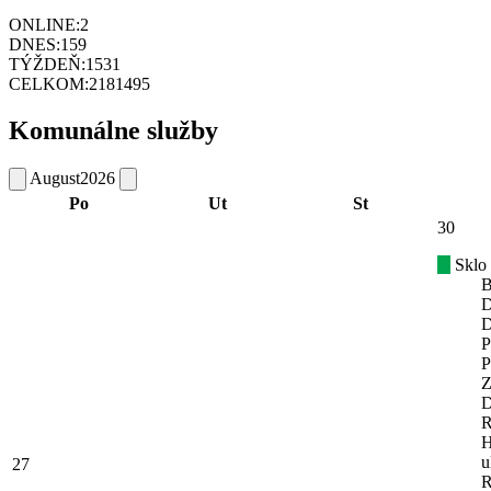
ONLINE:
2
DNES:
159
TÝŽDEŇ:
1531
CELKOM:
2181495
Komunálne služby
August
2026
Po
Ut
St
30
Sklo
B
D
D
P
P
Z
D
R
H
u
27
R