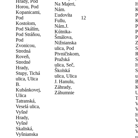
Hrady, Pod
Na Majeri,
H
Horou, Pod
Nám.
K
Kopanicami,
Ľudovíta
P
Pod
12
Fullu,
K
Kostolom,
Nám.J.
P
Pod Skálím,
Kútnika-
P
Pod Stráňou,
Šmálova,
P
Pod
Nižnianska
Z
Zvonicou,
ulica, Pod
S
Stredná
Pivničiskom,
R
Roveň,
Pražská
S
Stredné
ulica, Seč,
H
Hrady,
Školská
S
Stupy, Tichá
ulica, Ulica
u
ulica, Ulica
J. Hanulu,
B
B.
Záhrady,
K
Kubánkovej,
Záhumnie
U
Ulica
T
Tatranská,
V
Veselá ulica,
V
Vyšné
H
Hrady,
V
Vyšné
S
Skaliská,
V
Vyšnianska
u