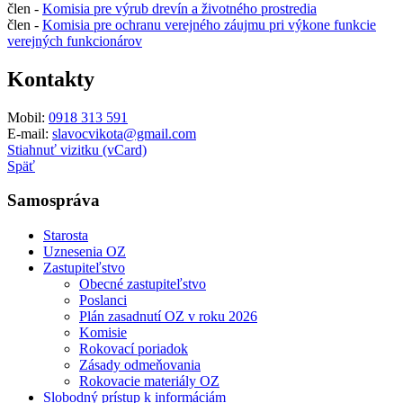
člen -
Komisia pre výrub drevín a životného prostredia
člen -
Komisia pre ochranu verejného záujmu pri výkone funkcie
verejných funkcionárov
Kontakty
Mobil:
0918 313 591
E-mail:
slavocvikota@gmail.com
Stiahnuť vizitku (vCard)
Späť
Samospráva
Starosta
Uznesenia OZ
Zastupiteľstvo
Obecné zastupiteľstvo
Poslanci
Plán zasadnutí OZ v roku 2026
Komisie
Rokovací poriadok
Zásady odmeňovania
Rokovacie materiály OZ
Slobodný prístup k informáciám