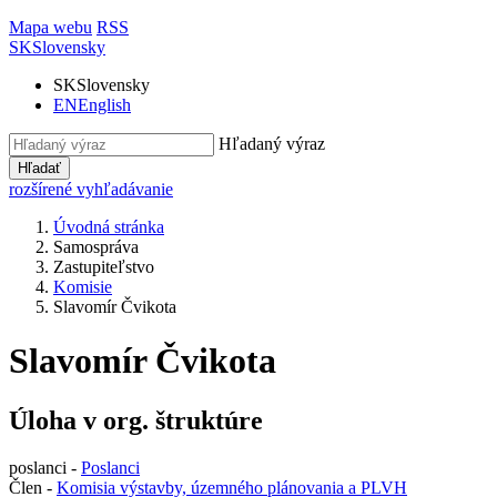
Mapa webu
RSS
SK
Slovensky
SK
Slovensky
EN
English
Hľadaný výraz
Hľadať
rozšírené vyhľadávanie
Úvodná stránka
Samospráva
Zastupiteľstvo
Komisie
Slavomír Čvikota
Slavomír Čvikota
Úloha v org. štruktúre
poslanci -
Poslanci
Člen -
Komisia výstavby, územného plánovania a PLVH