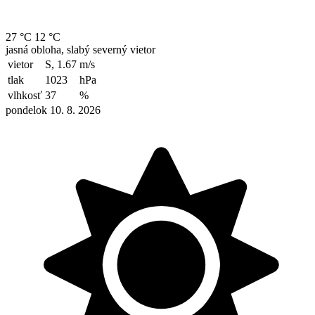
27 °C
12 °C
jasná obloha, slabý severný vietor
vietor
S, 1.67
m/s
tlak
1023
hPa
vlhkosť
37
%
pondelok 10. 8. 2026