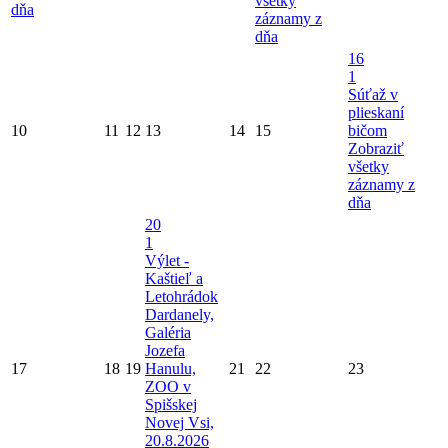
všetky
dňa
záznamy z
dňa
16
1
Súťaž v
plieskaní
10
11
12
13
14
15
bičom
Zobraziť
všetky
záznamy z
dňa
20
1
Výlet -
Kaštieľ a
Letohrádok
Dardanely,
Galéria
Jozefa
17
18
19
Hanulu,
21
22
23
ZOO v
Spišskej
Novej Vsi,
20.8.2026