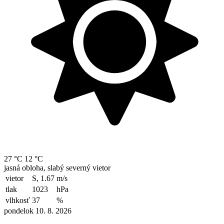
27 °C
12 °C
jasná obloha, slabý severný vietor
vietor
S, 1.67
m/s
tlak
1023
hPa
vlhkosť
37
%
pondelok 10. 8. 2026