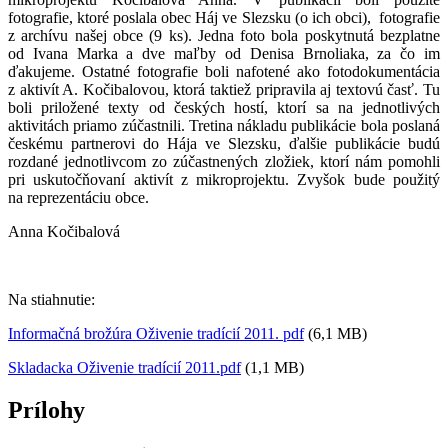
fotografie, ktoré poslala obec Háj ve Slezsku (o ich obci), fotografie
z archívu našej obce (9 ks). Jedna foto bola poskytnutá bezplatne
od Ivana Marka a dve maľby od Denisa Brnoliaka, za čo im
ďakujeme. Ostatné fotografie boli nafotené ako fotodokumentácia
z aktivít A. Kočibalovou, ktorá taktiež pripravila aj textovú časť. Tu
boli priložené texty od českých hostí, ktorí sa na jednotlivých
aktivitách priamo zúčastnili. Tretina nákladu publikácie bola poslaná
českému partnerovi do Hája ve Slezsku, ďalšie publikácie budú
rozdané jednotlivcom zo zúčastnených zložiek, ktorí nám pomohli
pri uskutočňovaní aktivít z mikroprojektu. Zvyšok bude použitý
na reprezentáciu obce.
Anna Kočibalová
Na stiahnutie:
Informačná brožúra Oživenie tradícií 2011. pdf
(6,1 MB)
Skladacka Oživenie tradícií 2011.pdf
(1,1 MB)
Prílohy