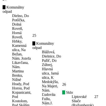
Komunálny
odpad
Dielno, Do
Potôčka,
Dolná
Roveň,
Horná
25
Roveň,
Hrbky,
Komunálny
Kamenná
odpad
ulica, Na
Blážová,
Bežan,
Dielnice, Do
Nám. Jozefa
Pažíť, Do
Likavčana,
Zúbrej,
Nám.
Hlavná
Martina
ulica, Jarná
Benku,
ulica, K
Nižné
Medokýšu,
Hrady, Pod
26
Na Majeri,
Horou, Pod
Nám.
Kopanicami,
Sklo
Ľudovíta
Pod
Liptovské
27
Fullu,
Kostolom,
Sliače
Nám.J.
Pod Skálím,
(Ružomberok)