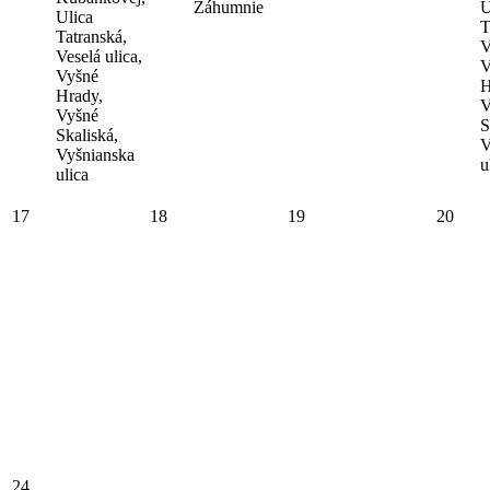
Záhumnie
U
Ulica
T
Tatranská,
V
Veselá ulica,
V
Vyšné
H
Hrady,
V
Vyšné
S
Skaliská,
V
Vyšnianska
u
ulica
17
18
19
20
24