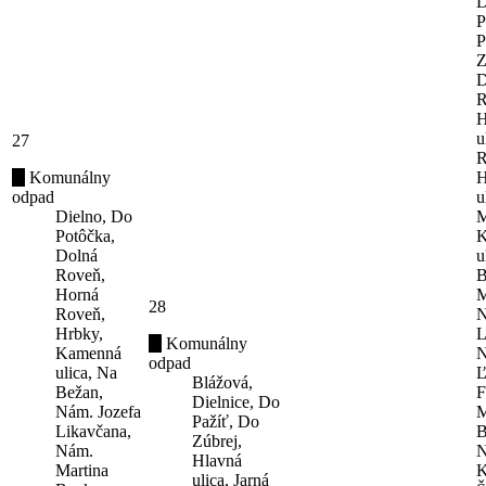
D
P
P
Z
D
R
H
u
27
R
Komunálny
H
odpad
u
Dielno, Do
M
Potôčka,
K
Dolná
u
Roveň,
B
Horná
M
28
Roveň,
N
Hrbky,
L
Komunálny
Kamenná
N
odpad
ulica, Na
Ľ
Blážová,
Bežan,
F
Dielnice, Do
Nám. Jozefa
M
Pažíť, Do
Likavčana,
B
Zúbrej,
Nám.
N
Hlavná
Martina
K
ulica, Jarná