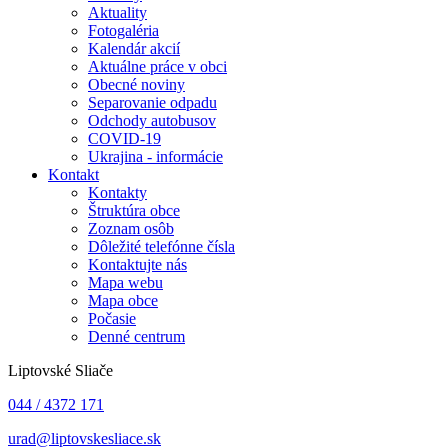
Aktuality
Fotogaléria
Kalendár akcií
Aktuálne práce v obci
Obecné noviny
Separovanie odpadu
Odchody autobusov
COVID-19
Ukrajina - informácie
Kontakt
Kontakty
Štruktúra obce
Zoznam osôb
Dôležité telefónne čísla
Kontaktujte nás
Mapa webu
Mapa obce
Počasie
Denné centrum
Liptovské Sliače
044 / 4372 171
urad@liptovskesliace.sk