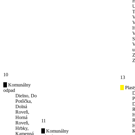
H
U
T
V
V
H
V
S
V
u
Z
Z
10
13
Komunálny
Plast
odpad
D
Dielno, Do
P
Potôčka,
D
Dolná
R
Roveň,
H
Horná
R
11
Roveň,
H
Hrbky,
Komunálny
K
Kamenná