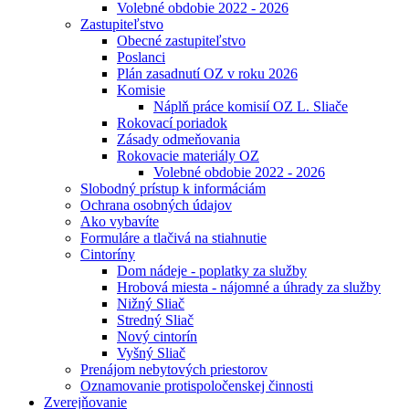
Volebné obdobie 2022 - 2026
Zastupiteľstvo
Obecné zastupiteľstvo
Poslanci
Plán zasadnutí OZ v roku 2026
Komisie
Náplň práce komisií OZ L. Sliače
Rokovací poriadok
Zásady odmeňovania
Rokovacie materiály OZ
Volebné obdobie 2022 - 2026
Slobodný prístup k informáciám
Ochrana osobných údajov
Ako vybavíte
Formuláre a tlačivá na stiahnutie
Cintoríny
Dom nádeje - poplatky za služby
Hrobová miesta - nájomné a úhrady za služby
Nižný Sliač
Stredný Sliač
Nový cintorín
Vyšný Sliač
Prenájom nebytových priestorov
Oznamovanie protispoločenskej činnosti
Zverejňovanie