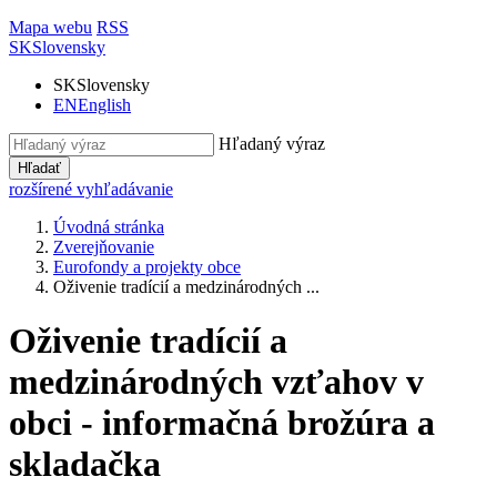
Mapa webu
RSS
SK
Slovensky
SK
Slovensky
EN
English
Hľadaný výraz
Hľadať
rozšírené vyhľadávanie
Úvodná stránka
Zverejňovanie
Eurofondy a projekty obce
Oživenie tradícií a medzinárodných ...
Oživenie tradícií a
medzinárodných vzťahov v
obci - informačná brožúra a
skladačka