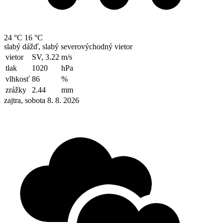
24 °C
16 °C
slabý dážď, slabý severovýchodný vietor
vietor
SV, 3.22
m/s
tlak
1020
hPa
vlhkosť
86
%
zrážky
2.44
mm
zajtra, sobota 8. 8. 2026