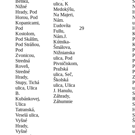
Benku,
Š
ulica, K
Nižné
N
Medokýšu,
Hrady, Pod
H
Na Majeri,
Horou, Pod
N
Nám.
Kopanicami,
u
Ľudovíta
Pod
29
H
Fullu,
Kostolom,
K
Nám.J.
Pod Skálím,
P
Kútnika-
Pod Stráňou,
K
Šmálova,
Pod
P
Nižnianska
Zvonicou,
P
ulica, Pod
Stredná
P
Pivničiskom,
Roveň,
P
Pražská
Stredné
P
ulica, Seč,
Hrady,
Z
Školská
Stupy, Tichá
P
ulica, Ulica
ulica, Ulica
u
J. Hanulu,
B.
S
Záhrady,
Kubánkovej,
R
Záhumnie
Ulica
S
Tatranská,
H
Veselá ulica,
S
Vyšné
Š
Hrady,
u
Vyšné
u