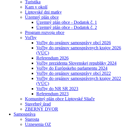
Turistika
Kam v okolí
Liptovské dni matky
Územný plán obce
Územný plán obce - Dodatok č. 1
Územný plán obce - Dodatok č. 2
Program rozvoja obce
Voľby
Voľby do orgánov samosprávy obcí 2026
Voľby do orgánov samosprávnych krajov 2026
(VÚC)
Referendum 2026
Voľby prezidenta Slovenskej republiky 2024
Voľby do Európskeho parlamentu 2024
Voľby do orgánov samosprávy obcí 2022
Voľby do orgánov samosprávnych krajov 2022
(VÚC)
Voľby do NR SR 2023
Referendum 2023
Komunitný plán obce Liptovské Sliače
Stavebný úrad
ZBERNÝ DVOR
Samospráva
Starosta
Uznesenia OZ