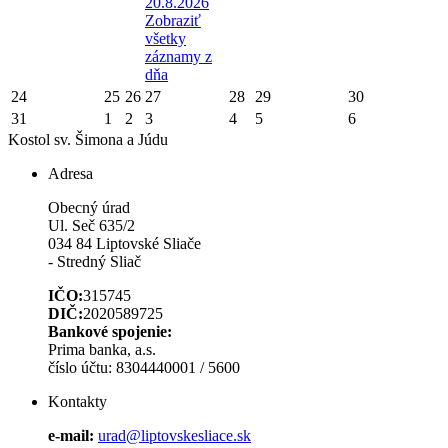
20.8.2026
Zobraziť
všetky
záznamy z
dňa
24
25
26
27
28
29
30
31
1
2
3
4
5
6
Kostol sv. Šimona a Júdu
Adresa
Obecný úrad
Ul. Seč 635/2
034 84 Liptovské Sliače
- Stredný Sliač
IČO:
315745
DIČ:
2020589725
Bankové spojenie:
Prima banka, a.s.
číslo účtu: 8304440001 / 5600
Kontakty
e-mail:
urad@liptovskesliace.sk