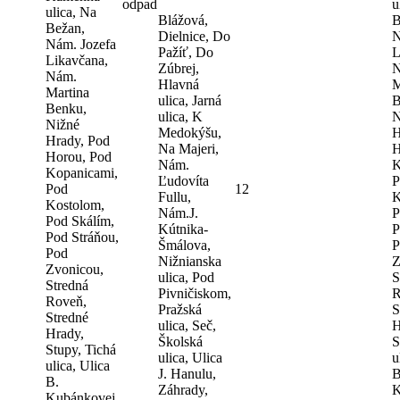
odpad
u
ulica, Na
Blážová,
B
Bežan,
Dielnice, Do
N
Nám. Jozefa
Pažíť, Do
L
Likavčana,
Zúbrej,
N
Nám.
Hlavná
M
Martina
ulica, Jarná
B
Benku,
ulica, K
N
Nižné
Medokýšu,
H
Hrady, Pod
Na Majeri,
H
Horou, Pod
Nám.
K
Kopanicami,
Ľudovíta
P
Pod
12
Fullu,
K
Kostolom,
Nám.J.
P
Pod Skálím,
Kútnika-
P
Pod Stráňou,
Šmálova,
P
Pod
Nižnianska
Z
Zvonicou,
ulica, Pod
S
Stredná
Pivničiskom,
R
Roveň,
Pražská
S
Stredné
ulica, Seč,
H
Hrady,
Školská
S
Stupy, Tichá
ulica, Ulica
u
ulica, Ulica
J. Hanulu,
B
B.
Záhrady,
K
Kubánkovej,