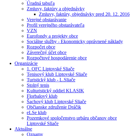
Úradná tabuľa
Zmluvy, faktúry a objednávky
Zmluvy, faktúry, objednávky pred 20. 12. 2016
Verejné obstarávanie
Profil verejného obstarávateľa
VZN
Eurofondy a projekty obce
Sociálne služby - Ekonomicky oprávnené náklady
Rozpočet obce
Záverečný účet obce
Rozpočtové hospodárenie obce
Organizácie
1. OFC Liptovské Sliače
Tenisový klub Liptovské Sliače
Turistický klub - L.Sliače
Stolný tenis
Kulturistický oddiel KLASIK
Florbalový klub
Šachový klub Liptovské Sliače
Občianske združenie Dráčik
eLSe klub
Pozemkové spoločenstvo urbáru občanov obce
Liptovské Sliače
Aktuálne
Oznamy