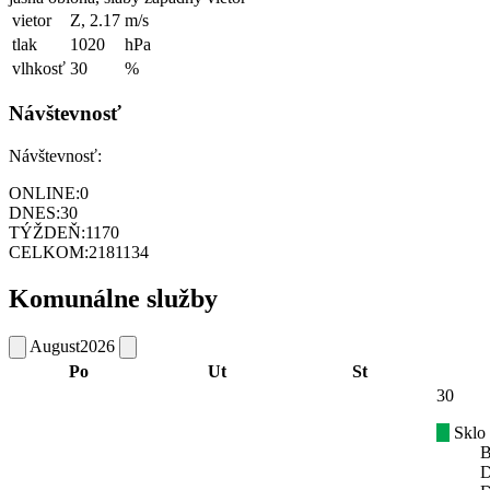
vietor
Z, 2.17
m/s
tlak
1020
hPa
vlhkosť
30
%
Návštevnosť
Návštevnosť:
ONLINE:
0
DNES:
30
TÝŽDEŇ:
1170
CELKOM:
2181134
Komunálne služby
August
2026
Po
Ut
St
30
Sklo
B
D