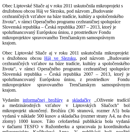
Obec Liptovské Sliače aj v roku 2011 uskutočnila mikroprojekt s
družobnou obcou Háj ve Slezsku, pod názvom „Budovanie
cezhraničných vzťahov na báze tradície, kultúry a spoločenského
života“, v rámci Operačného programu cezhraničnej spolupráce
Slovenská republika – Česká republika 2007 – 2013, ktorý je
spolufinancovaný Európskou úniou, z prostriedkov Fondu
mikroprojektov spravovaného Trenčianskym samosprávnym
krajom.
Obec Liptovské Sliače aj v roku 2011 uskutočnila mikroprojekt
s družobnou obcou
Háj ve Slezsku
, pod názvom „Budovanie
cezhraničných vzťahov na báze tradície, kultúry a spoločenského
života“, v rámci Operačného programu cezhraničnej spolupráce
Slovenská republika – Česká republika 2007 – 2013, ktorý je
spolufinancovaný Európskou úniou, z prostriedkov Fondu
mikroprojektov spravovaného Trenčianskym samosprávnym
krajom.
Vydaním
informačnej brožúry
a
skladačky
,,Oživenie tradícií
a medzinárodných vzťahov v Liptovských Sliačoch" bol
mikroprojekt ukončený. Brožúra (36 stranová, rozmer A5) bola
vydaná v náklade 500 kusov a skladačka (rozmer strany A4, na dva
zlomy) 1000 kusov. Táto celofarebná publikácia bola vydaná
v tlačiarni TESFO v Ružomberku a spracovala ju koordinátorka
mikroprojektu Kočibalová Anna. V publikácii boli použité