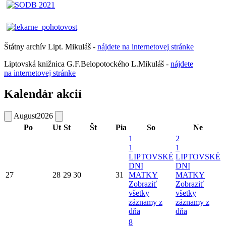
Štátny archív Lipt. Mikuláš -
nájdete
na
internetovej
stránke
Liptovská knižnica G.F.Belopotockého L.Mikuláš -
nájdete
na internetovej stránke
Kalendár akcií
August
2026
Po
Ut
St
Št
Pia
So
Ne
1
2
1
1
LIPTOVSKÉ
LIPTOVSKÉ
DNI
DNI
27
28
29
30
31
MATKY
MATKY
Zobraziť
Zobraziť
všetky
všetky
záznamy z
záznamy z
dňa
dňa
8