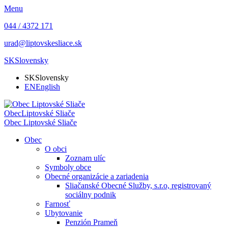
Menu
044 / 4372 171
urad@liptovskesliace.sk
SK
Slovensky
SK
Slovensky
EN
English
Obec
Liptovské Sliače
Obec
Liptovské Sliače
Obec
O obci
Zoznam ulíc
Symboly obce
Obecné organizácie a zariadenia
Sliačanské Obecné Služby, s.r.o, registrovaný
sociálny podnik
Farnosť
Ubytovanie
Penzión Prameň