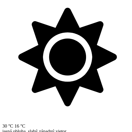
30 °C
16 °C
jasná obloha, slabý západný vietor