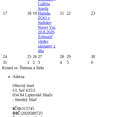
Galéria
Jozefa
17
18
19
Hanulu,
21
22
23
ZOO v
Spišskej
Novej Vsi,
20.8.2026
Zobraziť
všetky
záznamy z
dňa
24
25
26
27
28
29
30
31
1
2
3
4
5
6
Kostol sv. Šimona a Júdu
Adresa
Obecný úrad
Ul. Seč 635/2
034 84 Liptovské Sliače
- Stredný Sliač
IČO:
315745
DIČ:
2020589725