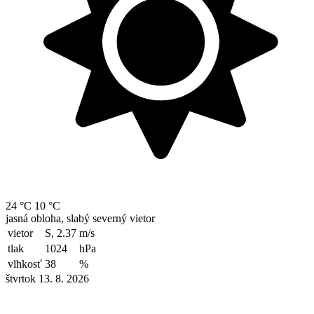
24 °C
10 °C
jasná obloha, slabý severný vietor
vietor
S, 2.37
m/s
tlak
1024
hPa
vlhkosť
38
%
štvrtok 13. 8. 2026