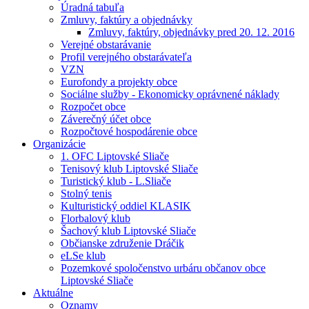
Úradná tabuľa
Zmluvy, faktúry a objednávky
Zmluvy, faktúry, objednávky pred 20. 12. 2016
Verejné obstarávanie
Profil verejného obstarávateľa
VZN
Eurofondy a projekty obce
Sociálne služby - Ekonomicky oprávnené náklady
Rozpočet obce
Záverečný účet obce
Rozpočtové hospodárenie obce
Organizácie
1. OFC Liptovské Sliače
Tenisový klub Liptovské Sliače
Turistický klub - L.Sliače
Stolný tenis
Kulturistický oddiel KLASIK
Florbalový klub
Šachový klub Liptovské Sliače
Občianske združenie Dráčik
eLSe klub
Pozemkové spoločenstvo urbáru občanov obce
Liptovské Sliače
Aktuálne
Oznamy