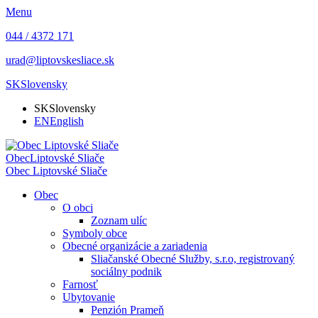
Menu
044 / 4372 171
urad@liptovskesliace.sk
SK
Slovensky
SK
Slovensky
EN
English
Obec
Liptovské Sliače
Obec
Liptovské Sliače
Obec
O obci
Zoznam ulíc
Symboly obce
Obecné organizácie a zariadenia
Sliačanské Obecné Služby, s.r.o, registrovaný
sociálny podnik
Farnosť
Ubytovanie
Penzión Prameň