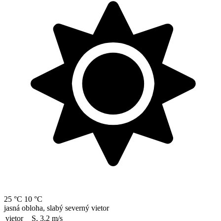
25 °C
10 °C
jasná obloha, slabý severný vietor
vietor
S, 3.2
m/s