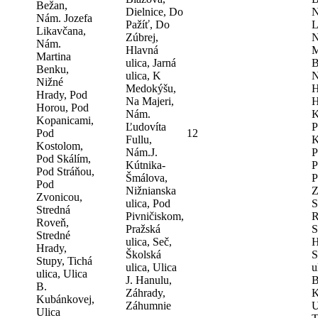
Bežan,
Dielnice, Do
N
Nám. Jozefa
Pažíť, Do
L
Likavčana,
Zúbrej,
N
Nám.
Hlavná
M
Martina
ulica, Jarná
B
Benku,
ulica, K
N
Nižné
Medokýšu,
H
Hrady, Pod
Na Majeri,
H
Horou, Pod
Nám.
K
Kopanicami,
Ľudovíta
P
Pod
12
Fullu,
K
Kostolom,
Nám.J.
P
Pod Skálím,
Kútnika-
P
Pod Stráňou,
Šmálova,
P
Pod
Nižnianska
Z
Zvonicou,
ulica, Pod
S
Stredná
Pivničiskom,
R
Roveň,
Pražská
S
Stredné
ulica, Seč,
H
Hrady,
Školská
S
Stupy, Tichá
ulica, Ulica
u
ulica, Ulica
J. Hanulu,
B
B.
Záhrady,
K
Kubánkovej,
Záhumnie
U
Ulica