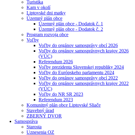
Turistika
Kam v okolí
Liptovské dni matky
Územný plán obce
Územný plán obce - Dodatok č. 1
Územný plán obce - Dodatok č. 2
Program rozvoja obce
Voľby
Voľby do orgánov samosprávy obcí 2026
Voľby do orgánov samosprávnych krajov 2026
(VÚC)
Referendum 2026
Voľby prezidenta Slovenskej republiky 2024
Voľby do Európskeho parlamentu 2024
Voľby do orgánov samosprávy obcí 2022
Voľby do orgánov samosprávnych krajov 2022
(VÚC)
Voľby do NR SR 2023
Referendum 2023
Komunitný plán obce Liptovské Sliače
Stavebný úrad
ZBERNÝ DVOR
Samospráva
Starosta
Uznesenia OZ