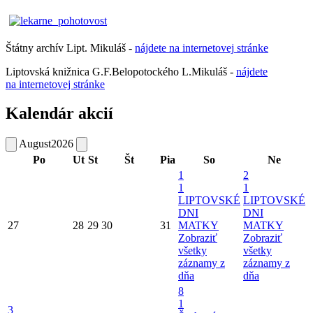
Štátny archív Lipt. Mikuláš -
nájdete
na
internetovej
stránke
Liptovská knižnica G.F.Belopotockého L.Mikuláš -
nájdete
na internetovej stránke
Kalendár akcií
August
2026
Po
Ut
St
Št
Pia
So
Ne
1
2
1
1
LIPTOVSKÉ
LIPTOVSKÉ
DNI
DNI
27
28
29
30
31
MATKY
MATKY
Zobraziť
Zobraziť
všetky
všetky
záznamy z
záznamy z
dňa
dňa
8
1
3