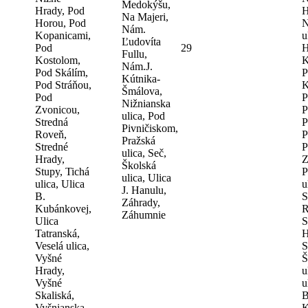
Medokýšu,
Hrady, Pod
H
Na Majeri,
Horou, Pod
N
Nám.
Kopanicami,
u
Ľudovíta
Pod
29
H
Fullu,
Kostolom,
K
Nám.J.
Pod Skálím,
P
Kútnika-
Pod Stráňou,
K
Šmálova,
Pod
P
Nižnianska
Zvonicou,
P
ulica, Pod
Stredná
P
Pivničiskom,
Roveň,
P
Pražská
Stredné
P
ulica, Seč,
Hrady,
Z
Školská
Stupy, Tichá
P
ulica, Ulica
ulica, Ulica
u
J. Hanulu,
B.
S
Záhrady,
Kubánkovej,
R
Záhumnie
Ulica
S
Tatranská,
H
Veselá ulica,
S
Vyšné
Š
Hrady,
u
Vyšné
u
Skaliská,
B
Vyšnianska
K