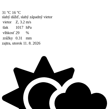
31 °C
16 °C
slabý dážď, slabý západný vietor
vietor
Z, 3.2
m/s
tlak
1017
hPa
vlhkosť
29
%
zrážky
0.31
mm
zajtra, utorok 11. 8. 2026