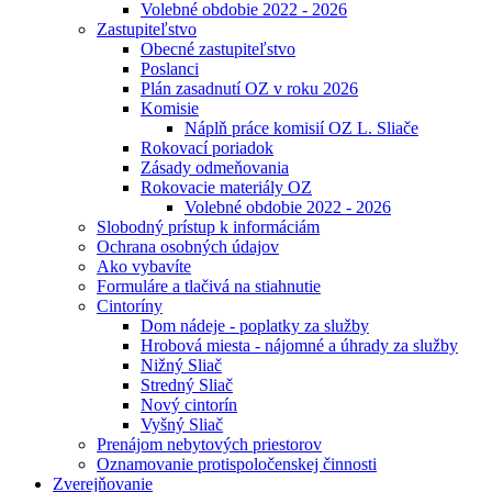
Volebné obdobie 2022 - 2026
Zastupiteľstvo
Obecné zastupiteľstvo
Poslanci
Plán zasadnutí OZ v roku 2026
Komisie
Náplň práce komisií OZ L. Sliače
Rokovací poriadok
Zásady odmeňovania
Rokovacie materiály OZ
Volebné obdobie 2022 - 2026
Slobodný prístup k informáciám
Ochrana osobných údajov
Ako vybavíte
Formuláre a tlačivá na stiahnutie
Cintoríny
Dom nádeje - poplatky za služby
Hrobová miesta - nájomné a úhrady za služby
Nižný Sliač
Stredný Sliač
Nový cintorín
Vyšný Sliač
Prenájom nebytových priestorov
Oznamovanie protispoločenskej činnosti
Zverejňovanie