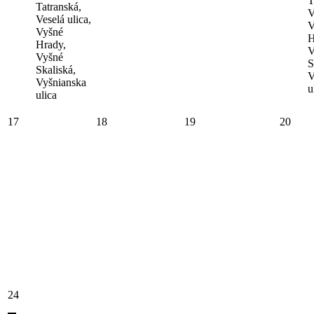
T
Tatranská,
V
Veselá ulica,
V
Vyšné
H
Hrady,
V
Vyšné
S
Skaliská,
V
Vyšnianska
u
ulica
17
18
19
20
24