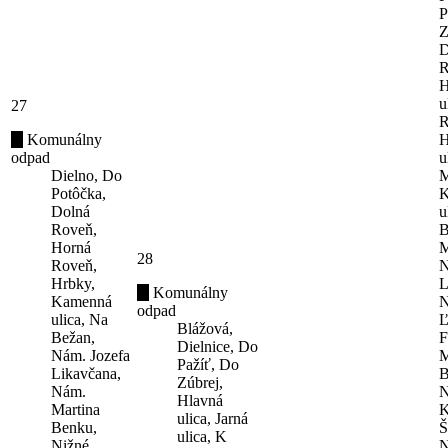
P
Z
D
R
H
u
27
R
Komunálny
H
odpad
u
Dielno, Do
M
Potôčka,
K
Dolná
u
Roveň,
B
Horná
M
28
Roveň,
N
Hrbky,
L
Komunálny
Kamenná
N
odpad
ulica, Na
Ľ
Blážová,
Bežan,
F
Dielnice, Do
Nám. Jozefa
M
Pažíť, Do
Likavčana,
B
Zúbrej,
Nám.
N
Hlavná
Martina
K
ulica, Jarná
Benku,
Š
ulica, K
Nižné
N