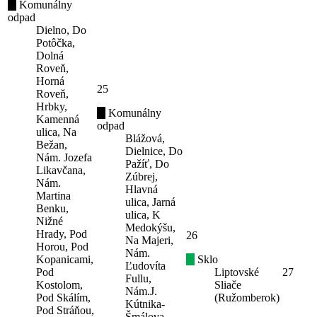
Komunálny
odpad
Dielno, Do
Potôčka,
Dolná
Roveň,
Horná
25
Roveň,
Hrbky,
Komunálny
Kamenná
odpad
ulica, Na
Blážová,
Bežan,
Dielnice, Do
Nám. Jozefa
Pažíť, Do
Likavčana,
Zúbrej,
Nám.
Hlavná
Martina
ulica, Jarná
Benku,
ulica, K
Nižné
Medokýšu,
Hrady, Pod
26
Na Majeri,
Horou, Pod
Nám.
Kopanicami,
Sklo
Ľudovíta
Pod
Liptovské
27
Fullu,
Kostolom,
Sliače
Nám.J.
Pod Skálím,
(Ružomberok)
Kútnika-
Pod Stráňou,
Šmálova,