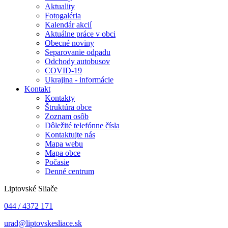
Aktuality
Fotogaléria
Kalendár akcií
Aktuálne práce v obci
Obecné noviny
Separovanie odpadu
Odchody autobusov
COVID-19
Ukrajina - informácie
Kontakt
Kontakty
Štruktúra obce
Zoznam osôb
Dôležité telefónne čísla
Kontaktujte nás
Mapa webu
Mapa obce
Počasie
Denné centrum
Liptovské Sliače
044 / 4372 171
urad@liptovskesliace.sk