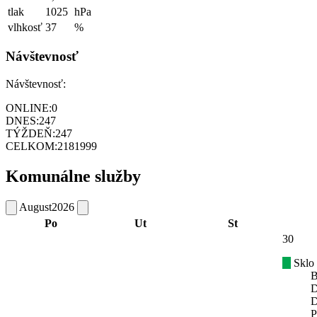
tlak
1025
hPa
vlhkosť
37
%
Návštevnosť
Návštevnosť:
ONLINE:
0
DNES:
247
TÝŽDEŇ:
247
CELKOM:
2181999
Komunálne služby
August
2026
Po
Ut
St
30
Sklo
B
D
D
P