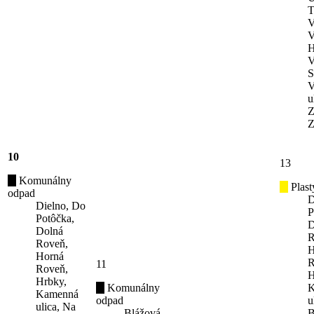
T
V
V
H
V
S
V
u
Z
Z
10
13
Komunálny
Plast
odpad
D
Dielno, Do
P
Potôčka,
D
Dolná
R
Roveň,
H
Horná
R
11
Roveň,
H
Hrbky,
Komunálny
K
Kamenná
odpad
u
ulica, Na
Blážová,
B