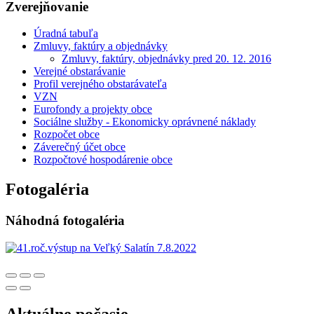
Zverejňovanie
Úradná tabuľa
Zmluvy, faktúry a objednávky
Zmluvy, faktúry, objednávky pred 20. 12. 2016
Verejné obstarávanie
Profil verejného obstarávateľa
VZN
Eurofondy a projekty obce
Sociálne služby - Ekonomicky oprávnené náklady
Rozpočet obce
Záverečný účet obce
Rozpočtové hospodárenie obce
Fotogaléria
Náhodná fotogaléria
Aktuálne počasie