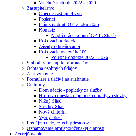
Volebné obdobie 2022 - 2026
Zastupiteľstvo
Obecné zastupiteľstvo
Poslanci
Plán zasadnutí OZ v roku 2026
Komisie
Náplň práce komisií OZ L. Sliače
Rokovací poriadok
Zásady odmeňovania
Rokovacie materiály OZ
Volebné obdobie 2022 - 2026
Slobodný prístup k informáciám
Ochrana osobných údajov
Ako vybavíte
Formuláre a tlačivá na stiahnutie
Cintoríny
Dom nádeje - poplatky za služby
Hrobová miesta - nájomné a úhrady za služby
Nižný Sliač
Stredný Sliač
Nový cintorín
Vyšný Sliač
Prenájom nebytových priestorov
Oznamovanie protispoločenskej činnosti
Zverejňovanie