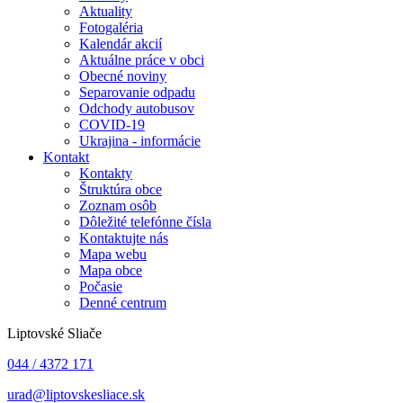
Aktuality
Fotogaléria
Kalendár akcií
Aktuálne práce v obci
Obecné noviny
Separovanie odpadu
Odchody autobusov
COVID-19
Ukrajina - informácie
Kontakt
Kontakty
Štruktúra obce
Zoznam osôb
Dôležité telefónne čísla
Kontaktujte nás
Mapa webu
Mapa obce
Počasie
Denné centrum
Liptovské Sliače
044 / 4372 171
urad@liptovskesliace.sk