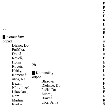
P
P
Z
D
R
H
u
27
R
Komunálny
H
odpad
u
Dielno, Do
M
Potôčka,
K
Dolná
u
Roveň,
B
Horná
M
28
Roveň,
N
Hrbky,
L
Komunálny
Kamenná
N
odpad
ulica, Na
Ľ
Blážová,
Bežan,
F
Dielnice, Do
Nám. Jozefa
M
Pažíť, Do
Likavčana,
B
Zúbrej,
Nám.
N
Hlavná
Martina
K
ulica, Jarná
Benku,
Š