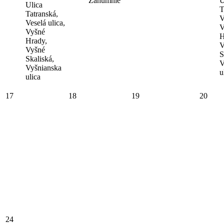
Záhumnie
U
Ulica
T
Tatranská,
V
Veselá ulica,
V
Vyšné
H
Hrady,
V
Vyšné
S
Skaliská,
V
Vyšnianska
u
ulica
17
18
19
20
24