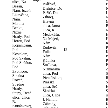
ulica, Na
Blážová,
B
Bežan,
Dielnice, Do
N
Nám. Jozefa
Pažíť, Do
L
Likavčana,
Zúbrej,
N
Nám.
Hlavná
M
Martina
ulica, Jarná
B
Benku,
ulica, K
N
Nižné
Medokýšu,
H
Hrady, Pod
Na Majeri,
H
Horou, Pod
Nám.
K
Kopanicami,
Ľudovíta
P
Pod
12
Fullu,
K
Kostolom,
Nám.J.
P
Pod Skálím,
Kútnika-
P
Pod Stráňou,
Šmálova,
P
Pod
Nižnianska
Z
Zvonicou,
ulica, Pod
S
Stredná
Pivničiskom,
R
Roveň,
Pražská
S
Stredné
ulica, Seč,
H
Hrady,
Školská
S
Stupy, Tichá
ulica, Ulica
u
ulica, Ulica
J. Hanulu,
B
B.
Záhrady,
K
Kubánkovej,