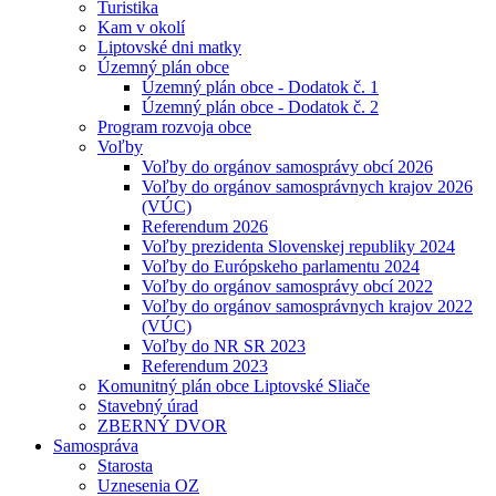
Turistika
Kam v okolí
Liptovské dni matky
Územný plán obce
Územný plán obce - Dodatok č. 1
Územný plán obce - Dodatok č. 2
Program rozvoja obce
Voľby
Voľby do orgánov samosprávy obcí 2026
Voľby do orgánov samosprávnych krajov 2026
(VÚC)
Referendum 2026
Voľby prezidenta Slovenskej republiky 2024
Voľby do Európskeho parlamentu 2024
Voľby do orgánov samosprávy obcí 2022
Voľby do orgánov samosprávnych krajov 2022
(VÚC)
Voľby do NR SR 2023
Referendum 2023
Komunitný plán obce Liptovské Sliače
Stavebný úrad
ZBERNÝ DVOR
Samospráva
Starosta
Uznesenia OZ