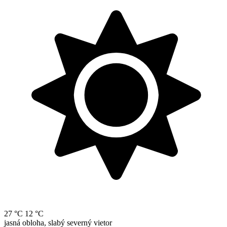
27 °C
12 °C
jasná obloha, slabý severný vietor