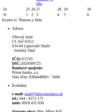
dňa
24
25
26
27
28
29
30
31
1
2
3
4
5
6
Kostol sv. Šimona a Júdu
Adresa
Obecný úrad
Ul. Seč 635/2
034 84 Liptovské Sliače
- Stredný Sliač
IČO:
315745
DIČ:
2020589725
Bankové spojenie:
Prima banka, a.s.
číslo účtu: 8304440001 / 5600
Kontakty
e-mail:
urad@liptovskesliace.sk
tel.:
044 / 4372 171
mob:
0918 432 830
Starosta obce:
Mgr. Milan Frič