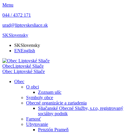
Menu
044 / 4372 171
urad@liptovskesliace.sk
SK
Slovensky
SK
Slovensky
EN
English
Obec
Liptovské Sliače
Obec
Liptovské Sliače
Obec
O obci
Zoznam ulíc
Symboly obce
Obecné organizácie a zariadenia
Sliačanské Obecné Služby, s.r.o, registrovaný
sociálny podnik
Farnosť
Ubytovanie
Penzión Prameň