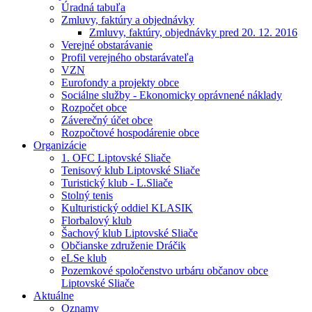
Úradná tabuľa
Zmluvy, faktúry a objednávky
Zmluvy, faktúry, objednávky pred 20. 12. 2016
Verejné obstarávanie
Profil verejného obstarávateľa
VZN
Eurofondy a projekty obce
Sociálne služby - Ekonomicky oprávnené náklady
Rozpočet obce
Záverečný účet obce
Rozpočtové hospodárenie obce
Organizácie
1. OFC Liptovské Sliače
Tenisový klub Liptovské Sliače
Turistický klub - L.Sliače
Stolný tenis
Kulturistický oddiel KLASIK
Florbalový klub
Šachový klub Liptovské Sliače
Občianske združenie Dráčik
eLSe klub
Pozemkové spoločenstvo urbáru občanov obce
Liptovské Sliače
Aktuálne
Oznamy