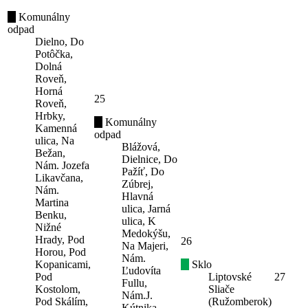
Komunálny
odpad
Dielno, Do
Potôčka,
Dolná
Roveň,
Horná
25
Roveň,
Hrbky,
Komunálny
Kamenná
odpad
ulica, Na
Blážová,
Bežan,
Dielnice, Do
Nám. Jozefa
Pažíť, Do
Likavčana,
Zúbrej,
Nám.
Hlavná
Martina
ulica, Jarná
Benku,
ulica, K
Nižné
Medokýšu,
Hrady, Pod
26
Na Majeri,
Horou, Pod
Nám.
Kopanicami,
Sklo
Ľudovíta
Pod
Liptovské
27
Fullu,
Kostolom,
Sliače
Nám.J.
Pod Skálím,
(Ružomberok)
Kútnika-