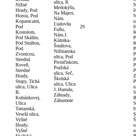
ulica, K
Nižné
N
Medokýšu,
Hrady, Pod
H
Na Majeri,
Horou, Pod
N
Nám.
Kopanicami,
u
Ľudovíta
Pod
29
H
Fullu,
Kostolom,
K
Nám.J.
Pod Skálím,
P
Kútnika-
Pod Stráňou,
K
Šmálova,
Pod
P
Nižnianska
Zvonicou,
P
ulica, Pod
Stredná
P
Pivničiskom,
Roveň,
P
Pražská
Stredné
P
ulica, Seč,
Hrady,
Z
Školská
Stupy, Tichá
P
ulica, Ulica
ulica, Ulica
u
J. Hanulu,
B.
S
Záhrady,
Kubánkovej,
R
Záhumnie
Ulica
S
Tatranská,
H
Veselá ulica,
S
Vyšné
Š
Hrady,
u
Vyšné
u
Skaliská,
B