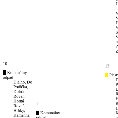
U
T
V
V
H
V
S
V
u
Z
Z
10
13
Komunálny
Plast
odpad
D
Dielno, Do
P
Potôčka,
D
Dolná
R
Roveň,
H
Horná
R
11
Roveň,
H
Hrbky,
Komunálny
K
Kamenná
odpad
u