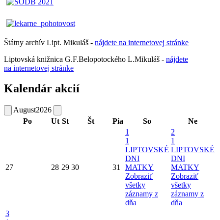
Štátny archív Lipt. Mikuláš -
nájdete
na
internetovej
stránke
Liptovská knižnica G.F.Belopotockého L.Mikuláš -
nájdete
na internetovej stránke
Kalendár akcií
August
2026
Po
Ut
St
Št
Pia
So
Ne
1
2
1
1
LIPTOVSKÉ
LIPTOVSKÉ
DNI
DNI
27
28
29
30
31
MATKY
MATKY
Zobraziť
Zobraziť
všetky
všetky
záznamy z
záznamy z
dňa
dňa
3