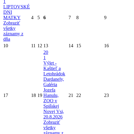
1
LIPTOVSKÉ
DNI
MATKY
4
5
6
7
8
9
Zobraziť
všetky
záznamy z
dňa
10
11
12
13
14
15
16
20
1
Výlet -
Kaštieľ a
Letohrádok
Dardanely,
Galéria
Jozefa
17
18
19
Hanulu,
21
22
23
ZOO v
Spišskej
Novej Vsi,
20.8.2026
Zobraziť
všetky
záznamy z