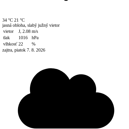
34 °C
21 °C
jasná obloha, slabý južný vietor
vietor
J, 2.08
m/s
tlak
1016
hPa
vlhkosť
22
%
zajtra, piatok 7. 8. 2026