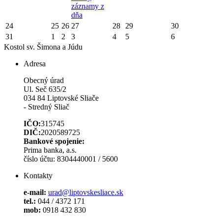
záznamy z
dňa
24
25
26
27
28
29
30
31
1
2
3
4
5
6
Kostol sv. Šimona a Júdu
Adresa
Obecný úrad
Ul. Seč 635/2
034 84 Liptovské Sliače
- Stredný Sliač
IČO:
315745
DIČ:
2020589725
Bankové spojenie:
Prima banka, a.s.
číslo účtu: 8304440001 / 5600
Kontakty
e-mail:
urad@liptovskesliace.sk
tel.:
044 / 4372 171
mob:
0918 432 830