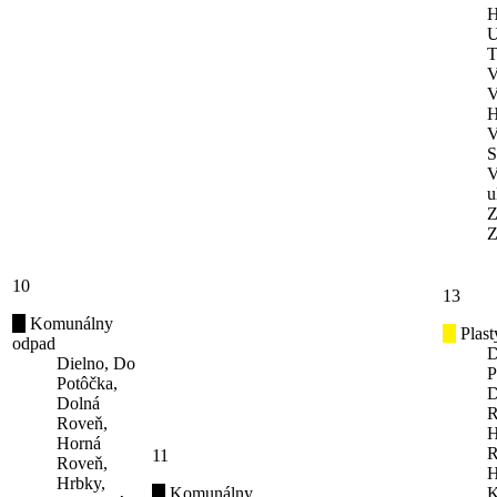
H
U
T
V
V
H
V
S
V
u
Z
Z
10
13
Komunálny
Plast
odpad
D
Dielno, Do
P
Potôčka,
D
Dolná
R
Roveň,
H
Horná
R
11
Roveň,
H
Hrbky,
Komunálny
K