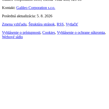
Kontakt:
Galileo Corporation s.r.o.
Posledná aktualizácia: 5. 8. 2026
Zmena vzhľadu
,
Štruktúra stránok
,
RSS
,
Vytlačiť
Vyhlásenie o prístupnosti
,
Cookies
,
Vyhlásenie o ochrane súkromia
,
Webové sídlo