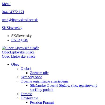
Menu
044 / 4372 171
urad@liptovskesliace.sk
SK
Slovensky
SK
Slovensky
EN
English
Obec
Liptovské Sliače
Obec
Liptovské Sliače
Obec
O obci
Zoznam ulíc
Symboly obce
Obecné organizácie a zariadenia
Sliačanské Obecné Služby, s.r.o, registrovaný
sociálny podnik
Farnosť
Ubytovanie
Penzión Prameň