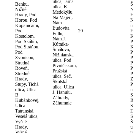
ulica, Jarná
Benku,
Š
ulica, K
Nižné
N
Medokýšu,
Hrady, Pod
H
Na Majeri,
Horou, Pod
N
Nám.
Kopanicami,
u
Ľudovíta
Pod
29
H
Fullu,
Kostolom,
K
Nám.J.
Pod Skálím,
P
Kútnika-
Pod Stráňou,
K
Šmálova,
Pod
P
Nižnianska
Zvonicou,
P
ulica, Pod
Stredná
P
Pivničiskom,
Roveň,
P
Pražská
Stredné
P
ulica, Seč,
Hrady,
Z
Školská
Stupy, Tichá
P
ulica, Ulica
ulica, Ulica
u
J. Hanulu,
B.
S
Záhrady,
Kubánkovej,
R
Záhumnie
Ulica
S
Tatranská,
H
Veselá ulica,
S
Vyšné
Š
Hrady,
u
Vyšné
u