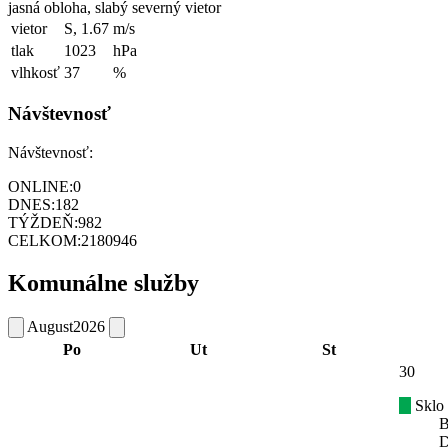
jasná obloha, slabý severný vietor
vietor
S, 1.67
m/s
tlak
1023
hPa
vlhkosť
37
%
Návštevnosť
Návštevnosť:
ONLINE:
0
DNES:
182
TÝŽDEŇ:
982
CELKOM:
2180946
Komunálne služby
August
2026
Po
Ut
St
30
Sklo
B
D