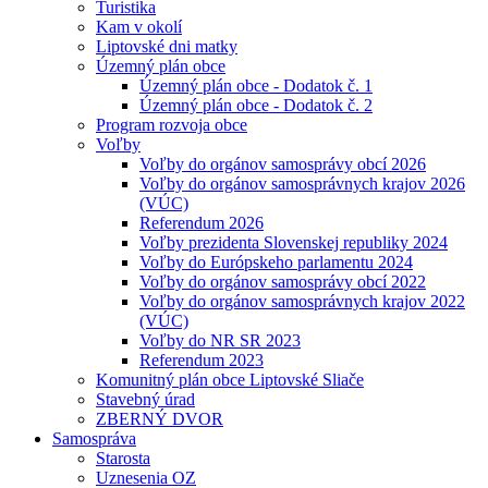
Turistika
Kam v okolí
Liptovské dni matky
Územný plán obce
Územný plán obce - Dodatok č. 1
Územný plán obce - Dodatok č. 2
Program rozvoja obce
Voľby
Voľby do orgánov samosprávy obcí 2026
Voľby do orgánov samosprávnych krajov 2026
(VÚC)
Referendum 2026
Voľby prezidenta Slovenskej republiky 2024
Voľby do Európskeho parlamentu 2024
Voľby do orgánov samosprávy obcí 2022
Voľby do orgánov samosprávnych krajov 2022
(VÚC)
Voľby do NR SR 2023
Referendum 2023
Komunitný plán obce Liptovské Sliače
Stavebný úrad
ZBERNÝ DVOR
Samospráva
Starosta
Uznesenia OZ