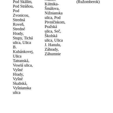
Pod Skálím,
(Ružomberok)
Kútnika-
Pod Stráňou,
Šmálova,
Pod
Nižnianska
Zvonicou,
ulica, Pod
Stredná
Pivničiskom,
Roveň,
Pražská
Stredné
ulica, Seč,
Hrady,
Školská
Stupy, Tichá
ulica, Ulica
ulica, Ulica
J. Hanulu,
B.
Záhrady,
Kubánkovej,
Záhumnie
Ulica
Tatranská,
Veselá ulica,
Vyšné
Hrady,
Vyšné
Skaliská,
Vyšnianska
ulica