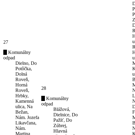
D
P
P
Z
D
R
H
u
27
R
Komunálny
H
odpad
u
Dielno, Do
M
Potôčka,
K
Dolná
u
Roveň,
B
Horná
M
28
Roveň,
N
Hrbky,
L
Komunálny
Kamenná
N
odpad
ulica, Na
Ľ
Blážová,
Bežan,
F
Dielnice, Do
Nám. Jozefa
M
Pažíť, Do
Likavčana,
B
Zúbrej,
Nám.
N
Hlavná
Martina
K