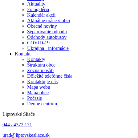
Aktuality
Fotogaléria
Kalendár akcií
Aktuálne práce v obci
Obecné noviny
Separovanie odpadu
Odchody autobusov
COVID-19
Ukrajina - informácie
Kontakt
Kontakty
Štruktúra obce
Zoznam osôb
Dôležité telefónne čísla
Kontaktujte nás
Mapa webu
Mapa obce
Počasie
Denné centrum
Liptovské Sliače
044 / 4372 171
urad@liptovskesliace.sk