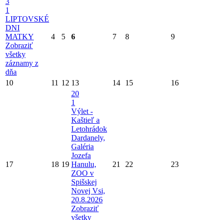
3
1
LIPTOVSKÉ
DNI
MATKY
4
5
6
7
8
9
Zobraziť
všetky
záznamy z
dňa
10
11
12
13
14
15
16
20
1
Výlet -
Kaštieľ a
Letohrádok
Dardanely,
Galéria
Jozefa
17
18
19
Hanulu,
21
22
23
ZOO v
Spišskej
Novej Vsi,
20.8.2026
Zobraziť
všetky