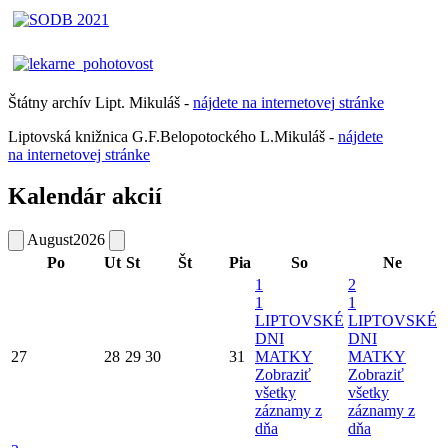
Štátny archív Lipt. Mikuláš -
nájdete
na
internetovej
stránke
Liptovská knižnica G.F.Belopotockého L.Mikuláš -
nájdete
na internetovej stránke
Kalendár akcií
August
2026
Po
Ut
St
Št
Pia
So
Ne
1
2
1
1
LIPTOVSKÉ
LIPTOVSKÉ
DNI
DNI
27
28
29
30
31
MATKY
MATKY
Zobraziť
Zobraziť
všetky
všetky
záznamy z
záznamy z
dňa
dňa