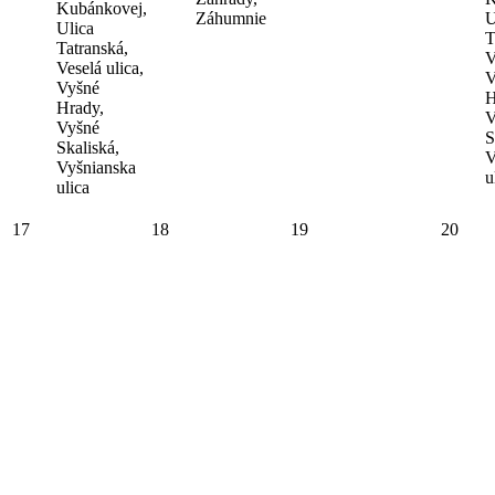
Kubánkovej,
Záhumnie
U
Ulica
T
Tatranská,
V
Veselá ulica,
V
Vyšné
H
Hrady,
V
Vyšné
S
Skaliská,
V
Vyšnianska
u
ulica
17
18
19
20