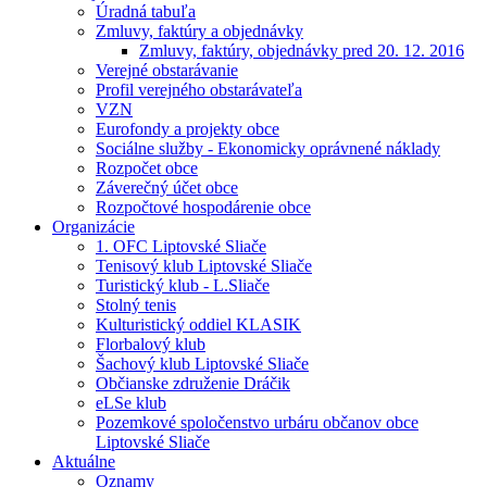
Úradná tabuľa
Zmluvy, faktúry a objednávky
Zmluvy, faktúry, objednávky pred 20. 12. 2016
Verejné obstarávanie
Profil verejného obstarávateľa
VZN
Eurofondy a projekty obce
Sociálne služby - Ekonomicky oprávnené náklady
Rozpočet obce
Záverečný účet obce
Rozpočtové hospodárenie obce
Organizácie
1. OFC Liptovské Sliače
Tenisový klub Liptovské Sliače
Turistický klub - L.Sliače
Stolný tenis
Kulturistický oddiel KLASIK
Florbalový klub
Šachový klub Liptovské Sliače
Občianske združenie Dráčik
eLSe klub
Pozemkové spoločenstvo urbáru občanov obce
Liptovské Sliače
Aktuálne
Oznamy