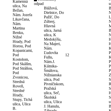
Kamenná
odpad
u
ulica, Na
Blážová,
B
Bežan,
Dielnice, Do
N
Nám. Jozefa
Pažíť, Do
L
Likavčana,
Zúbrej,
N
Nám.
Hlavná
M
Martina
ulica, Jarná
B
Benku,
ulica, K
N
Nižné
Medokýšu,
H
Hrady, Pod
Na Majeri,
H
Horou, Pod
Nám.
K
Kopanicami,
Ľudovíta
P
Pod
12
Fullu,
K
Kostolom,
Nám.J.
P
Pod Skálím,
Kútnika-
P
Pod Stráňou,
Šmálova,
P
Pod
Nižnianska
Z
Zvonicou,
ulica, Pod
S
Stredná
Pivničiskom,
R
Roveň,
Pražská
S
Stredné
ulica, Seč,
H
Hrady,
Školská
S
Stupy, Tichá
ulica, Ulica
u
ulica, Ulica
J. Hanulu,
B
B.
Záhrady,
K