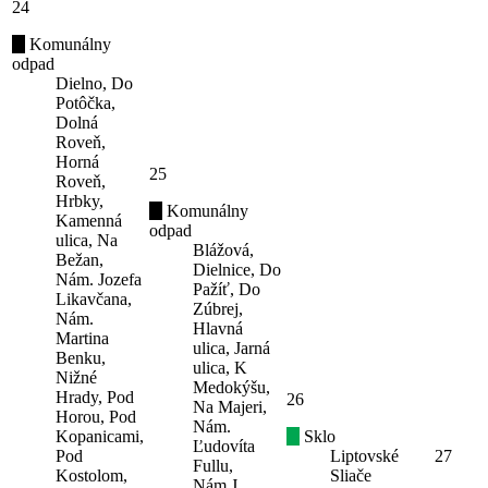
24
Komunálny
odpad
Dielno, Do
Potôčka,
Dolná
Roveň,
Horná
25
Roveň,
Hrbky,
Komunálny
Kamenná
odpad
ulica, Na
Blážová,
Bežan,
Dielnice, Do
Nám. Jozefa
Pažíť, Do
Likavčana,
Zúbrej,
Nám.
Hlavná
Martina
ulica, Jarná
Benku,
ulica, K
Nižné
Medokýšu,
Hrady, Pod
26
Na Majeri,
Horou, Pod
Nám.
Kopanicami,
Sklo
Ľudovíta
Pod
Liptovské
27
Fullu,
Kostolom,
Sliače
Nám.J.