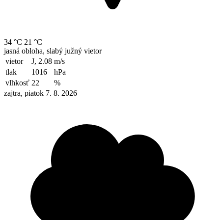
34 °C
21 °C
jasná obloha, slabý južný vietor
vietor
J, 2.08
m/s
tlak
1016
hPa
vlhkosť
22
%
zajtra, piatok 7. 8. 2026