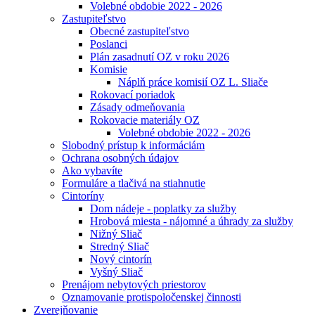
Volebné obdobie 2022 - 2026
Zastupiteľstvo
Obecné zastupiteľstvo
Poslanci
Plán zasadnutí OZ v roku 2026
Komisie
Náplň práce komisií OZ L. Sliače
Rokovací poriadok
Zásady odmeňovania
Rokovacie materiály OZ
Volebné obdobie 2022 - 2026
Slobodný prístup k informáciám
Ochrana osobných údajov
Ako vybavíte
Formuláre a tlačivá na stiahnutie
Cintoríny
Dom nádeje - poplatky za služby
Hrobová miesta - nájomné a úhrady za služby
Nižný Sliač
Stredný Sliač
Nový cintorín
Vyšný Sliač
Prenájom nebytových priestorov
Oznamovanie protispoločenskej činnosti
Zverejňovanie