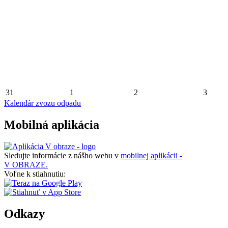
31
1
2
3
Kalendár zvozu odpadu
Mobilná aplikácia
Sledujte informácie z nášho webu v
mobilnej aplikácii -
V OBRAZE.
Voľne k stiahnutiu:
Odkazy