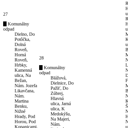
R
H
u
27
R
Komunálny
H
odpad
u
Dielno, Do
M
Potôčka,
K
Dolná
u
Roveň,
B
Horná
M
28
Roveň,
N
Hrbky,
L
Komunálny
Kamenná
N
odpad
ulica, Na
Ľ
Blážová,
Bežan,
F
Dielnice, Do
Nám. Jozefa
M
Pažíť, Do
Likavčana,
B
Zúbrej,
Nám.
N
Hlavná
Martina
K
ulica, Jarná
Benku,
Š
ulica, K
Nižné
N
Medokýšu,
Hrady, Pod
H
Na Majeri,
Horou, Pod
N
Nám.
Kopanicami,
u