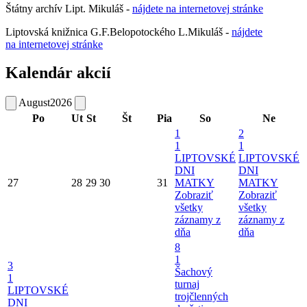
Štátny archív Lipt. Mikuláš -
nájdete
na
internetovej
stránke
Liptovská knižnica G.F.Belopotockého L.Mikuláš -
nájdete
na internetovej stránke
Kalendár akcií
August
2026
Po
Ut
St
Št
Pia
So
Ne
1
2
1
1
LIPTOVSKÉ
LIPTOVSKÉ
DNI
DNI
27
28
29
30
31
MATKY
MATKY
Zobraziť
Zobraziť
všetky
všetky
záznamy z
záznamy z
dňa
dňa
8
1
3
Šachový
1
turnaj
LIPTOVSKÉ
trojčlenných
DNI