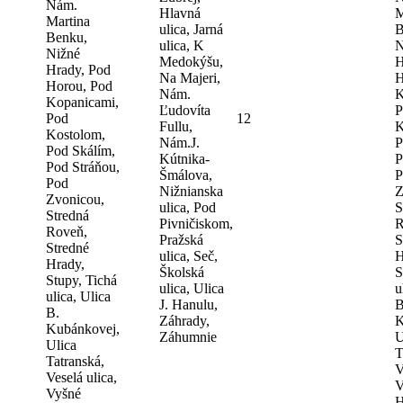
Nám.
Hlavná
M
Martina
ulica, Jarná
B
Benku,
ulica, K
N
Nižné
Medokýšu,
H
Hrady, Pod
Na Majeri,
H
Horou, Pod
Nám.
K
Kopanicami,
Ľudovíta
P
Pod
12
Fullu,
K
Kostolom,
Nám.J.
P
Pod Skálím,
Kútnika-
P
Pod Stráňou,
Šmálova,
P
Pod
Nižnianska
Z
Zvonicou,
ulica, Pod
S
Stredná
Pivničiskom,
R
Roveň,
Pražská
S
Stredné
ulica, Seč,
H
Hrady,
Školská
S
Stupy, Tichá
ulica, Ulica
u
ulica, Ulica
J. Hanulu,
B
B.
Záhrady,
K
Kubánkovej,
Záhumnie
U
Ulica
T
Tatranská,
V
Veselá ulica,
V
Vyšné
H