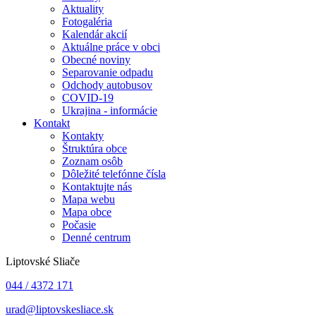
Aktuality
Fotogaléria
Kalendár akcií
Aktuálne práce v obci
Obecné noviny
Separovanie odpadu
Odchody autobusov
COVID-19
Ukrajina - informácie
Kontakt
Kontakty
Štruktúra obce
Zoznam osôb
Dôležité telefónne čísla
Kontaktujte nás
Mapa webu
Mapa obce
Počasie
Denné centrum
Liptovské Sliače
044 / 4372 171
urad@liptovskesliace.sk