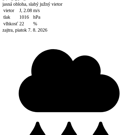
jasná obloha, slabý južný vietor
vietor
J, 2.08
m/s
tlak
1016
hPa
vlhkosť
22
%
zajtra, piatok 7. 8. 2026