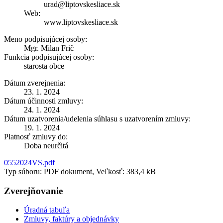
urad@liptovskesliace.sk
Web:
www.liptovskesliace.sk
Meno podpisujúcej osoby:
Mgr. Milan Frič
Funkcia podpisujúcej osoby:
starosta obce
Dátum zverejnenia:
23. 1. 2024
Dátum účinnosti zmluvy:
24. 1. 2024
Dátum uzatvorenia/udelenia súhlasu s uzatvorením zmluvy:
19. 1. 2024
Platnosť zmluvy do:
Doba neurčitá
0552024VS.pdf
Typ súboru: PDF dokument, Veľkosť: 383,4 kB
Zverejňovanie
Úradná tabuľa
Zmluvy, faktúry a objednávky