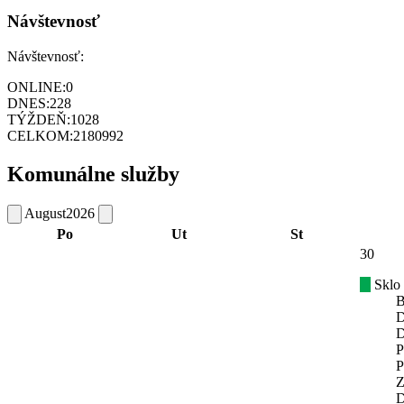
Návštevnosť
Návštevnosť:
ONLINE:
0
DNES:
228
TÝŽDEŇ:
1028
CELKOM:
2180992
Komunálne služby
August
2026
Po
Ut
St
30
Sklo
B
D
D
P
P
Z
D