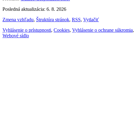
Posledná aktualizácia: 6. 8. 2026
Zmena vzhľadu
,
Štruktúra stránok
,
RSS
,
Vytlačiť
Vyhlásenie o prístupnosti
,
Cookies
,
Vyhlásenie o ochrane súkromia
,
Webové sídlo