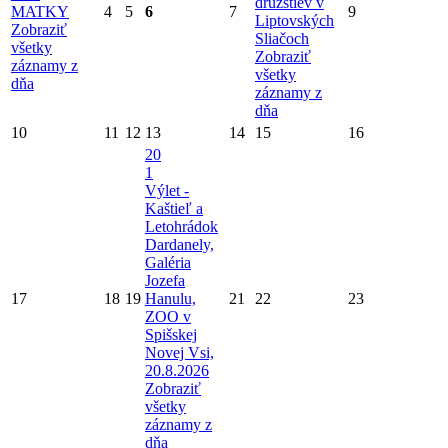
družstiev v
MATKY
4
5
6
7
9
Liptovských
Zobraziť
Sliačoch
všetky
Zobraziť
záznamy z
všetky
dňa
záznamy z
dňa
10
11
12
13
14
15
16
20
1
Výlet -
Kaštieľ a
Letohrádok
Dardanely,
Galéria
Jozefa
17
18
19
Hanulu,
21
22
23
ZOO v
Spišskej
Novej Vsi,
20.8.2026
Zobraziť
všetky
záznamy z
dňa