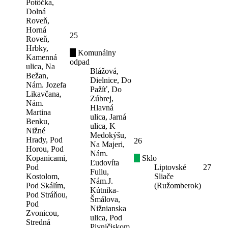
Potôčka,
Dolná
Roveň,
Horná
25
Roveň,
Hrbky,
Komunálny
Kamenná
odpad
ulica, Na
Blážová,
Bežan,
Dielnice, Do
Nám. Jozefa
Pažíť, Do
Likavčana,
Zúbrej,
Nám.
Hlavná
Martina
ulica, Jarná
Benku,
ulica, K
Nižné
Medokýšu,
Hrady, Pod
26
Na Majeri,
Horou, Pod
Nám.
Kopanicami,
Sklo
Ľudovíta
Pod
Liptovské
27
Fullu,
Kostolom,
Sliače
Nám.J.
Pod Skálím,
(Ružomberok)
Kútnika-
Pod Stráňou,
Šmálova,
Pod
Nižnianska
Zvonicou,
ulica, Pod
Stredná
Pivničiskom,