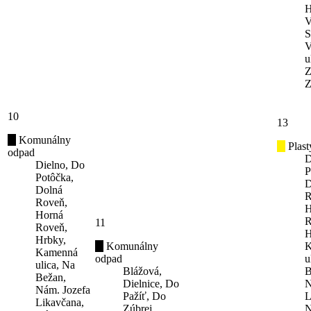
H
V
S
V
u
Z
Z
10
13
Komunálny
Plast
odpad
D
Dielno, Do
P
Potôčka,
D
Dolná
R
Roveň,
H
Horná
R
11
Roveň,
H
Hrbky,
Komunálny
K
Kamenná
odpad
u
ulica, Na
Blážová,
B
Bežan,
Dielnice, Do
N
Nám. Jozefa
Pažíť, Do
L
Likavčana,
Zúbrej,
N