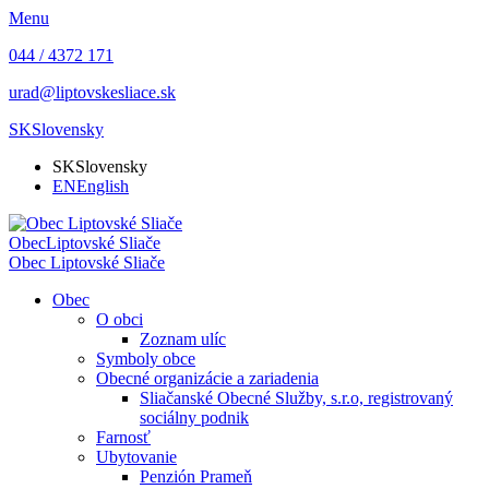
Menu
044 / 4372 171
urad@liptovskesliace.sk
SK
Slovensky
SK
Slovensky
EN
English
Obec
Liptovské Sliače
Obec
Liptovské Sliače
Obec
O obci
Zoznam ulíc
Symboly obce
Obecné organizácie a zariadenia
Sliačanské Obecné Služby, s.r.o, registrovaný
sociálny podnik
Farnosť
Ubytovanie
Penzión Prameň