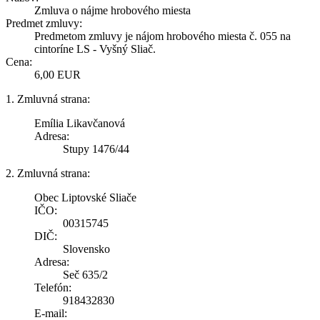
Zmluva o nájme hrobového miesta
Predmet zmluvy:
Predmetom zmluvy je nájom hrobového miesta č. 055 na
cintoríne LS - Vyšný Sliač.
Cena:
6,00 EUR
1. Zmluvná strana:
Emília Likavčanová
Adresa:
Stupy 1476/44
2. Zmluvná strana:
Obec Liptovské Sliače
IČO:
00315745
DIČ:
Slovensko
Adresa:
Seč 635/2
Telefón:
918432830
E-mail: