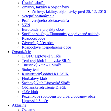
Úradná tabuľa
Zmluvy, faktúry a objednávky
Zmluvy, faktúry, objednávky pred 20. 12. 2016
Verejné obstarávanie
Profil verejného obstarávateľa
VZN
Eurofondy a projekty obce
Sociálne služby - Ekonomicky oprávnené náklady
Rozpočet obce
Záverečný účet obce
Rozpočtové hospodárenie obce
Organizácie
1. OFC Liptovské Sliače
Tenisový klub Liptovské Sliače
Turistický klub - L.Sliače
Stolný tenis
Kulturistický oddiel KLASIK
Florbalový klub
Šachový klub Liptovské Sliače
Občianske združenie Dráčik
eLSe klub
Pozemkové spoločenstvo urbáru občanov obce
Liptovské Sliače
Aktuálne
Oznamy