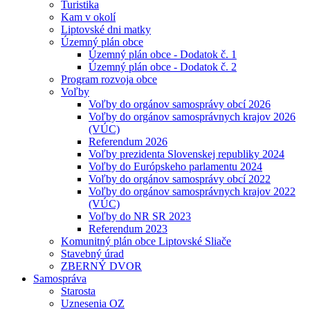
Turistika
Kam v okolí
Liptovské dni matky
Územný plán obce
Územný plán obce - Dodatok č. 1
Územný plán obce - Dodatok č. 2
Program rozvoja obce
Voľby
Voľby do orgánov samosprávy obcí 2026
Voľby do orgánov samosprávnych krajov 2026
(VÚC)
Referendum 2026
Voľby prezidenta Slovenskej republiky 2024
Voľby do Európskeho parlamentu 2024
Voľby do orgánov samosprávy obcí 2022
Voľby do orgánov samosprávnych krajov 2022
(VÚC)
Voľby do NR SR 2023
Referendum 2023
Komunitný plán obce Liptovské Sliače
Stavebný úrad
ZBERNÝ DVOR
Samospráva
Starosta
Uznesenia OZ