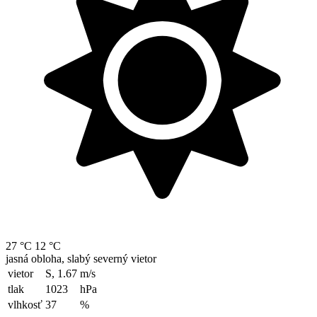
27 °C
12 °C
jasná obloha, slabý severný vietor
vietor
S, 1.67
m/s
tlak
1023
hPa
vlhkosť
37
%