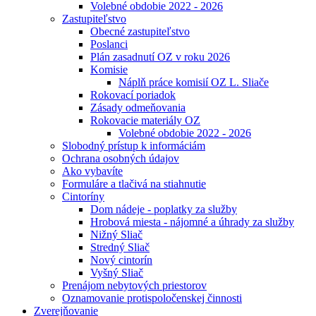
Volebné obdobie 2022 - 2026
Zastupiteľstvo
Obecné zastupiteľstvo
Poslanci
Plán zasadnutí OZ v roku 2026
Komisie
Náplň práce komisií OZ L. Sliače
Rokovací poriadok
Zásady odmeňovania
Rokovacie materiály OZ
Volebné obdobie 2022 - 2026
Slobodný prístup k informáciám
Ochrana osobných údajov
Ako vybavíte
Formuláre a tlačivá na stiahnutie
Cintoríny
Dom nádeje - poplatky za služby
Hrobová miesta - nájomné a úhrady za služby
Nižný Sliač
Stredný Sliač
Nový cintorín
Vyšný Sliač
Prenájom nebytových priestorov
Oznamovanie protispoločenskej činnosti
Zverejňovanie