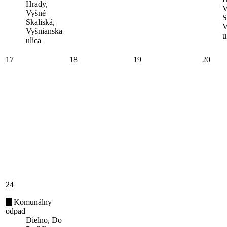
Hrady,
V
Vyšné
S
Skaliská,
V
Vyšnianska
u
ulica
17
18
19
20
24
Komunálny
odpad
Dielno, Do