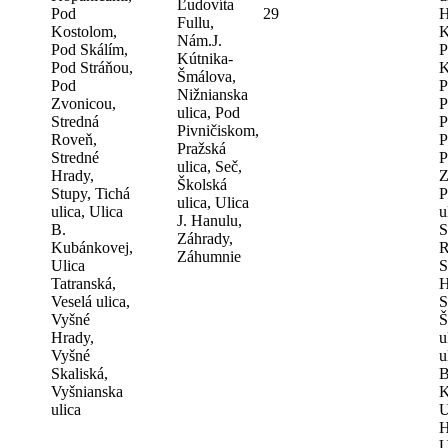
Ľudovíta
Pod
29
H
Fullu,
Kostolom,
K
Nám.J.
Pod Skálím,
P
Kútnika-
Pod Stráňou,
K
Šmálova,
Pod
P
Nižnianska
Zvonicou,
P
ulica, Pod
Stredná
P
Pivničiskom,
Roveň,
P
Pražská
Stredné
P
ulica, Seč,
Hrady,
Z
Školská
Stupy, Tichá
P
ulica, Ulica
ulica, Ulica
u
J. Hanulu,
B.
S
Záhrady,
Kubánkovej,
R
Záhumnie
Ulica
S
Tatranská,
H
Veselá ulica,
S
Vyšné
Š
Hrady,
u
Vyšné
u
Skaliská,
B
Vyšnianska
K
ulica
U
H
U