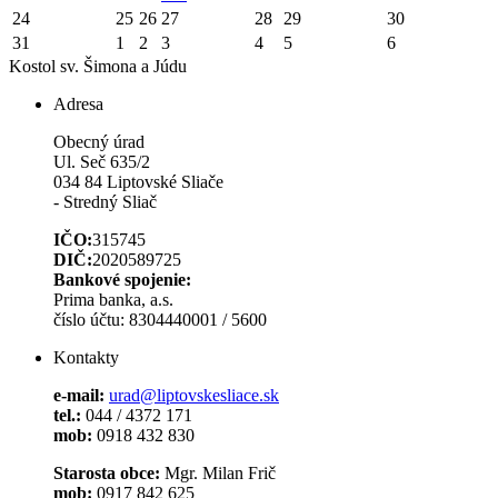
24
25
26
27
28
29
30
31
1
2
3
4
5
6
Kostol sv. Šimona a Júdu
Adresa
Obecný úrad
Ul. Seč 635/2
034 84 Liptovské Sliače
- Stredný Sliač
IČO:
315745
DIČ:
2020589725
Bankové spojenie:
Prima banka, a.s.
číslo účtu: 8304440001 / 5600
Kontakty
e-mail:
urad@liptovskesliace.sk
tel.:
044 / 4372 171
mob:
0918 432 830
Starosta obce:
Mgr. Milan Frič
mob:
0917 842 625