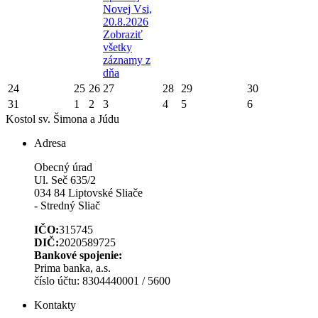
Novej Vsi,
20.8.2026
Zobraziť
všetky
záznamy z
dňa
24
25
26
27
28
29
30
31
1
2
3
4
5
6
Kostol sv. Šimona a Júdu
Adresa
Obecný úrad
Ul. Seč 635/2
034 84 Liptovské Sliače
- Stredný Sliač
IČO:
315745
DIČ:
2020589725
Bankové spojenie:
Prima banka, a.s.
číslo účtu: 8304440001 / 5600
Kontakty