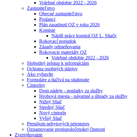
Volebné obdobie 2022 - 2026
Zastupiteľstvo
Obecné zastupiteľstvo
Poslanci
Plán zasadnutí OZ v roku 2026
Komisie
Náplň práce komisií OZ L. Sliače
Rokovací poriadok
Zásady odmeňovania
Rokovacie materiály OZ
Volebné obdobie 2022 - 2026
Slobodný prístup k informáciám
Ochrana osobných údajov
Ako vybavíte
Formuláre a tlačivá na stiahnutie
Cintoríny
Dom nádeje - poplatky za služby
Hrobová miesta - nájomné a úhrady za služby
Nižný Sliač
Stredný Sliač
Nový cintorín
Vyšný Sliač
Prenájom nebytových priestorov
Oznamovanie protispoločenskej činnosti
Zverejňovanie