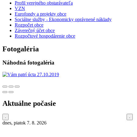
Profil verejného obstarávateľa
VZN
Eurofondy a projekty obce
Sociálne služby - Ekonomicky oprávnené náklady
Rozpočet obce
Záverečný účet obce
Rozpočtové hospodárenie obce
Fotogaléria
Náhodná fotogaléria
Aktuálne počasie
dnes, piatok 7. 8. 2026