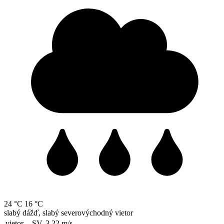
24 °C
16 °C
slabý dážď, slabý severovýchodný vietor
vietor
SV, 3.22
m/s