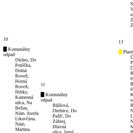
S
V
u
Z
Z
10
13
Komunálny
Plast
odpad
D
Dielno, Do
P
Potôčka,
D
Dolná
R
Roveň,
H
Horná
R
11
Roveň,
H
Hrbky,
Komunálny
K
Kamenná
odpad
u
ulica, Na
Blážová,
B
Bežan,
Dielnice, Do
N
Nám. Jozefa
Pažíť, Do
L
Likavčana,
Zúbrej,
N
Nám.
Hlavná
M
Martina
ulica, Jarná
B