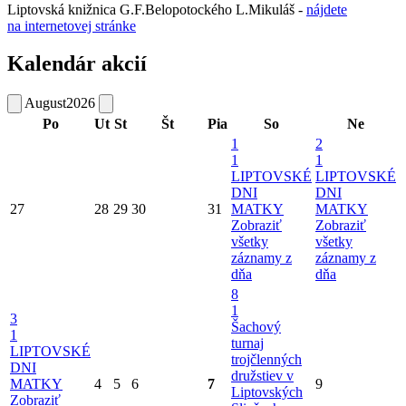
Liptovská knižnica G.F.Belopotockého L.Mikuláš -
nájdete
na internetovej stránke
Kalendár akcií
August
2026
Po
Ut
St
Št
Pia
So
Ne
1
2
1
1
LIPTOVSKÉ
LIPTOVSKÉ
DNI
DNI
27
28
29
30
31
MATKY
MATKY
Zobraziť
Zobraziť
všetky
všetky
záznamy z
záznamy z
dňa
dňa
8
1
3
Šachový
1
turnaj
LIPTOVSKÉ
trojčlenných
DNI
družstiev v
MATKY
4
5
6
7
9
Liptovských
Zobraziť