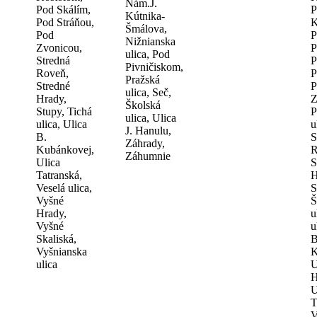
Nám.J.
Pod Skálím,
P
Kútnika-
Pod Stráňou,
K
Šmálova,
Pod
P
Nižnianska
Zvonicou,
P
ulica, Pod
Stredná
P
Pivničiskom,
Roveň,
P
Pražská
Stredné
P
ulica, Seč,
Hrady,
Z
Školská
Stupy, Tichá
P
ulica, Ulica
ulica, Ulica
u
J. Hanulu,
B.
S
Záhrady,
Kubánkovej,
R
Záhumnie
Ulica
S
Tatranská,
H
Veselá ulica,
S
Vyšné
Š
Hrady,
u
Vyšné
u
Skaliská,
B
Vyšnianska
K
ulica
U
H
U
T
V