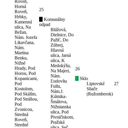
Roveň,
Horná
25
Roveň,
Hrbky,
Komunálny
Kamenná
odpad
ulica, Na
Blážová,
Bežan,
Dielnice, Do
Nám. Jozefa
Pažíť, Do
Likavčana,
Zúbrej,
Nám.
Hlavná
Martina
ulica, Jarná
Benku,
ulica, K
Nižné
Medokýšu,
Hrady, Pod
26
Na Majeri,
Horou, Pod
Nám.
Kopanicami,
Sklo
Ľudovíta
Pod
Liptovské
27
Fullu,
Kostolom,
Sliače
Nám.J.
Pod Skálím,
(Ružomberok)
Kútnika-
Pod Stráňou,
Šmálova,
Pod
Nižnianska
Zvonicou,
ulica, Pod
Stredná
Pivničiskom,
Roveň,
Pražská
Stredné
ulica, Seč,