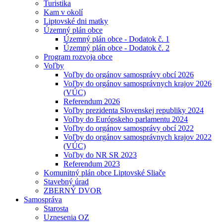
Turistika
Kam v okolí
Liptovské dni matky
Územný plán obce
Územný plán obce - Dodatok č. 1
Územný plán obce - Dodatok č. 2
Program rozvoja obce
Voľby
Voľby do orgánov samosprávy obcí 2026
Voľby do orgánov samosprávnych krajov 2026
(VÚC)
Referendum 2026
Voľby prezidenta Slovenskej republiky 2024
Voľby do Európskeho parlamentu 2024
Voľby do orgánov samosprávy obcí 2022
Voľby do orgánov samosprávnych krajov 2022
(VÚC)
Voľby do NR SR 2023
Referendum 2023
Komunitný plán obce Liptovské Sliače
Stavebný úrad
ZBERNÝ DVOR
Samospráva
Starosta
Uznesenia OZ