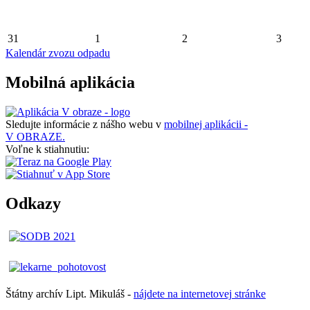
31
1
2
3
Kalendár zvozu odpadu
Mobilná aplikácia
Sledujte informácie z nášho webu v
mobilnej aplikácii -
V OBRAZE.
Voľne k stiahnutiu:
Odkazy
Štátny archív Lipt. Mikuláš -
nájdete
na
internetovej
stránke