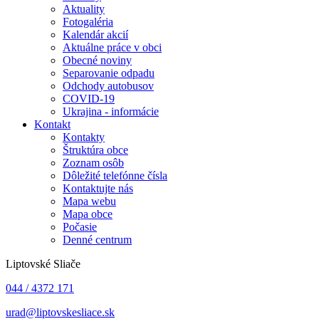
Aktuality
Fotogaléria
Kalendár akcií
Aktuálne práce v obci
Obecné noviny
Separovanie odpadu
Odchody autobusov
COVID-19
Ukrajina - informácie
Kontakt
Kontakty
Štruktúra obce
Zoznam osôb
Dôležité telefónne čísla
Kontaktujte nás
Mapa webu
Mapa obce
Počasie
Denné centrum
Liptovské Sliače
044 / 4372 171
urad@liptovskesliace.sk