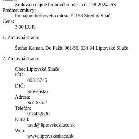
Zmluva o nájme hrobového miesta č. 158-2024 -SS
Predmet zmluvy:
Prenájom hrobového miesta č. 158 Stredný Sliač.
Cena:
3,00 EUR
1. Zmluvná strana:
Štefan Kaman, Do Pažíť 961/56, 034 84 Liptovské Sliače
2. Zmluvná strana:
Obec Liptovské Sliače
IČO:
00315745
DIČ:
Slovensko
Adresa:
Seč 635/2
Telefón:
918432830
E-mail:
urad@liptovskesliace.sk
Web:
www.liptovskesliace.sk