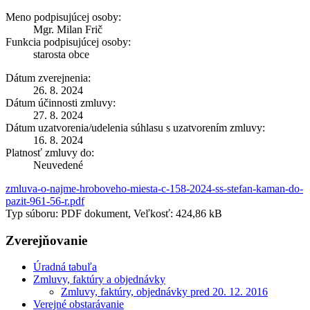
Meno podpisujúcej osoby:
Mgr. Milan Frič
Funkcia podpisujúcej osoby:
starosta obce
Dátum zverejnenia:
26. 8. 2024
Dátum účinnosti zmluvy:
27. 8. 2024
Dátum uzatvorenia/udelenia súhlasu s uzatvorením zmluvy:
16. 8. 2024
Platnosť zmluvy do:
Neuvedené
zmluva-o-najme-hroboveho-miesta-c-158-2024-ss-stefan-kaman-do-
pazit-961-56-r.pdf
Typ súboru: PDF dokument, Veľkosť: 424,86 kB
Zverejňovanie
Úradná tabuľa
Zmluvy, faktúry a objednávky
Zmluvy, faktúry, objednávky pred 20. 12. 2016
Verejné obstarávanie