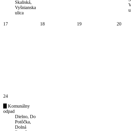
Skaliská,
V
Vyšnianska
u
ulica
17
18
19
20
24
Komunálny
odpad
Dielno, Do
Potôčka,
Dolná