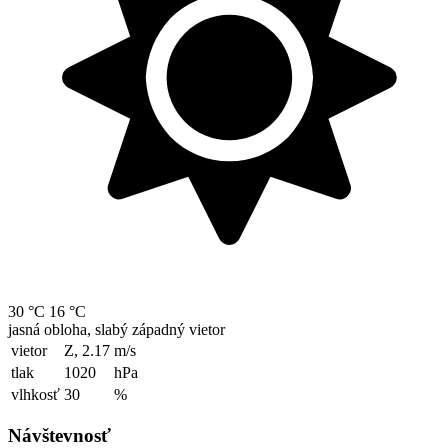
30 °C
16 °C
jasná obloha, slabý západný vietor
vietor
Z, 2.17
m/s
tlak
1020
hPa
vlhkosť
30
%
Návštevnosť