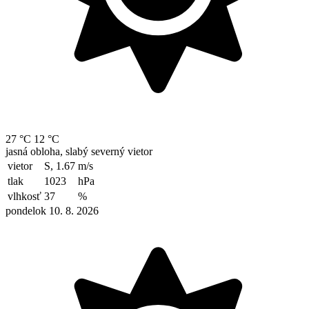
27 °C
12 °C
jasná obloha, slabý severný vietor
vietor
S, 1.67
m/s
tlak
1023
hPa
vlhkosť
37
%
pondelok 10. 8. 2026