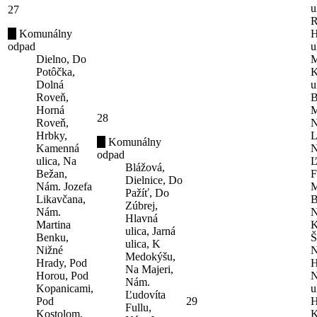
u
27
R
Komunálny
H
odpad
u
Dielno, Do
M
Potôčka,
K
Dolná
u
Roveň,
B
Horná
M
28
Roveň,
N
Hrbky,
L
Komunálny
Kamenná
N
odpad
ulica, Na
Ľ
Blážová,
Bežan,
F
Dielnice, Do
Nám. Jozefa
M
Pažíť, Do
Likavčana,
B
Zúbrej,
Nám.
N
Hlavná
Martina
K
ulica, Jarná
Benku,
Š
ulica, K
Nižné
N
Medokýšu,
Hrady, Pod
H
Na Majeri,
Horou, Pod
N
Nám.
Kopanicami,
u
Ľudovíta
Pod
29
H
Fullu,
Kostolom,
K