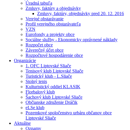
Úradná tabuľa
Zmluvy, faktúry a objednávky
Zmluvy, faktúry, objednávky pred 20. 12. 2016
Verejné obstarávanie
Profil verejného obstarávateľa
VZN
Eurofondy a projekty obce
Sociálne služby - Ekonomicky oprávnené náklady
Rozpočet obce
Záverečný účet obce
Rozpočtové hospodárenie obce
Organizácie
1. OFC Liptovské Sliače
Tenisový klub Liptovské Sliače
Turistický klub - L.Sliače
Stolný tenis
Kulturistický oddiel KLASIK
Florbalový klub
Šachový klub Liptovské Sliače
Občianske združenie Dráčik
eLSe klub
Pozemkové spoločenstvo urbáru občanov obce
Liptovské Sliače
Aktuálne
Oznamy