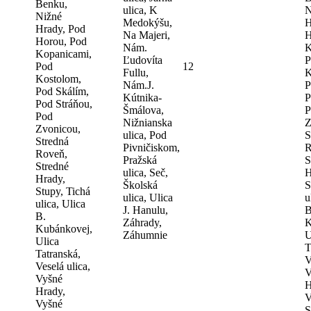
Benku,
ulica, K
N
Nižné
Medokýšu,
H
Hrady, Pod
Na Majeri,
H
Horou, Pod
Nám.
K
Kopanicami,
Ľudovíta
P
Pod
12
Fullu,
K
Kostolom,
Nám.J.
P
Pod Skálím,
Kútnika-
P
Pod Stráňou,
Šmálova,
P
Pod
Nižnianska
Z
Zvonicou,
ulica, Pod
S
Stredná
Pivničiskom,
R
Roveň,
Pražská
S
Stredné
ulica, Seč,
H
Hrady,
Školská
S
Stupy, Tichá
ulica, Ulica
u
ulica, Ulica
J. Hanulu,
B
B.
Záhrady,
K
Kubánkovej,
Záhumnie
U
Ulica
T
Tatranská,
V
Veselá ulica,
V
Vyšné
H
Hrady,
V
Vyšné
S