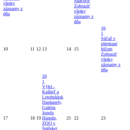
Sliačoch
všetky
Zobraziť
záznamy z
všetky
dňa
záznamy z
dňa
16
1
Súťaž v
plieskaní
10
11
12
13
14
15
bičom
Zobraziť
všetky
záznamy z
dňa
20
1
Výlet -
Kaštieľ a
Letohrádok
Dardanely,
Galéria
Jozefa
17
18
19
Hanulu,
21
22
23
ZOO v
Spišskej