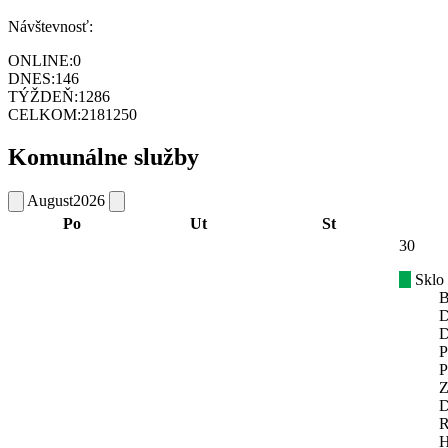
Návštevnosť:
ONLINE:
0
DNES:
146
TÝŽDEŇ:
1286
CELKOM:
2181250
Komunálne služby
August
2026
Po
Ut
St
30
Sklo
B
D
D
P
P
Z
D
R
H