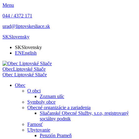
Menu
044 / 4372 171
urad@liptovskesliace.sk
SK
Slovensky
SK
Slovensky
EN
English
Obec
Liptovské Sliače
Obec
Liptovské Sliače
Obec
O obci
Zoznam ulíc
Symboly obce
Obecné organizácie a zariadenia
Sliačanské Obecné Služby, s.r.o, registrovaný
sociálny podnik
Farnosť
Ubytovanie
Penzión Prameň