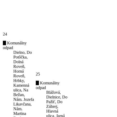
24
Komunálny
odpad
Dielno, Do
Potôčka,
Dolná
Roveň,
Horná
25
Roveň,
Hrbky,
Komunálny
Kamenná
odpad
ulica, Na
Blážová,
Bežan,
Dielnice, Do
Nám. Jozefa
Pažíť, Do
Likavčana,
Zúbrej,
Nám.
Hlavná
Martina
ulica, Jarná