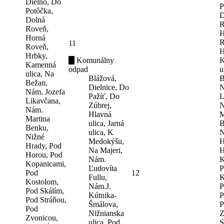
Dielno, Do
P
Potôčka,
D
Dolná
R
Roveň,
H
Horná
R
11
Roveň,
H
Hrbky,
Komunálny
K
Kamenná
odpad
u
ulica, Na
Blážová,
B
Bežan,
Dielnice, Do
N
Nám. Jozefa
Pažíť, Do
L
Likavčana,
Zúbrej,
N
Nám.
Hlavná
M
Martina
ulica, Jarná
B
Benku,
ulica, K
N
Nižné
Medokýšu,
H
Hrady, Pod
Na Majeri,
H
Horou, Pod
Nám.
K
Kopanicami,
Ľudovíta
P
Pod
12
Fullu,
K
Kostolom,
Nám.J.
P
Pod Skálím,
Kútnika-
P
Pod Stráňou,
Šmálova,
P
Pod
Nižnianska
Z
Zvonicou,
ulica, Pod
S