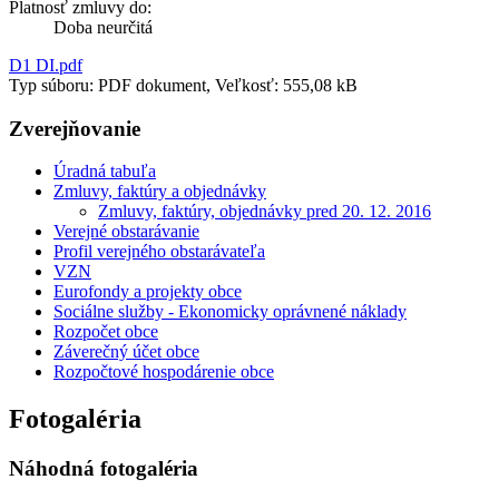
Platnosť zmluvy do:
Doba neurčitá
D1 DI.pdf
Typ súboru: PDF dokument, Veľkosť: 555,08 kB
Zverejňovanie
Úradná tabuľa
Zmluvy, faktúry a objednávky
Zmluvy, faktúry, objednávky pred 20. 12. 2016
Verejné obstarávanie
Profil verejného obstarávateľa
VZN
Eurofondy a projekty obce
Sociálne služby - Ekonomicky oprávnené náklady
Rozpočet obce
Záverečný účet obce
Rozpočtové hospodárenie obce
Fotogaléria
Náhodná fotogaléria