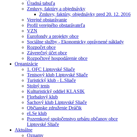
Úradná tabuľa
Zmluvy, faktúry a objednávky
Zmluvy, faktúry, objednávky pred 20. 12. 2016
Verejné obstarávanie
Profil verejného obstarávateľa
VZN
Eurofondy a projekty obce
Sociálne služby - Ekonomicky oprávnené náklady
Rozpočet obce
Záverečný účet obce
Rozpočtové hospodárenie obce
Organizácie
1. OFC Liptovské Sliače
Tenisový klub Liptovské Sliače
Turistický klub - L.Sliače
Stolný tenis
Kulturistický oddiel KLASIK
Florbalový klub
Šachový klub Liptovské Sliače
Občianske združenie Dráčik
eLSe klub
Pozemkové spoločenstvo urbáru občanov obce
Liptovské Sliače
Aktuálne
Oznamy