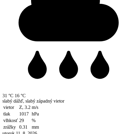
31 °C
16 °C
slabý dážď, slabý západný vietor
vietor
Z, 3.2
m/s
tlak
1017
hPa
vlhkosť
29
%
zrážky
0.31
mm
utorok 11. 8. 2026