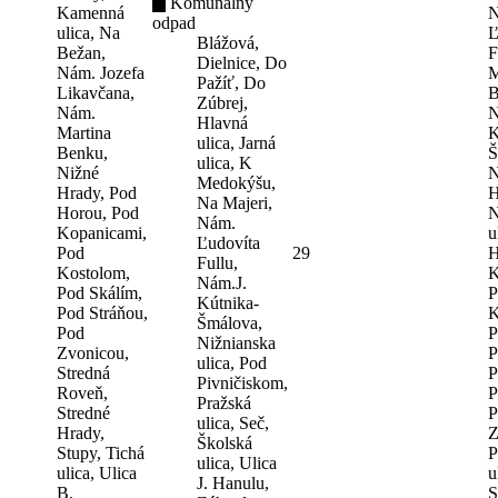
Komunálny
Kamenná
N
odpad
ulica, Na
Ľ
Blážová,
Bežan,
F
Dielnice, Do
Nám. Jozefa
M
Pažíť, Do
Likavčana,
B
Zúbrej,
Nám.
N
Hlavná
Martina
K
ulica, Jarná
Benku,
Š
ulica, K
Nižné
N
Medokýšu,
Hrady, Pod
H
Na Majeri,
Horou, Pod
N
Nám.
Kopanicami,
u
Ľudovíta
Pod
29
H
Fullu,
Kostolom,
K
Nám.J.
Pod Skálím,
P
Kútnika-
Pod Stráňou,
K
Šmálova,
Pod
P
Nižnianska
Zvonicou,
P
ulica, Pod
Stredná
P
Pivničiskom,
Roveň,
P
Pražská
Stredné
P
ulica, Seč,
Hrady,
Z
Školská
Stupy, Tichá
P
ulica, Ulica
ulica, Ulica
u
J. Hanulu,
B.
S