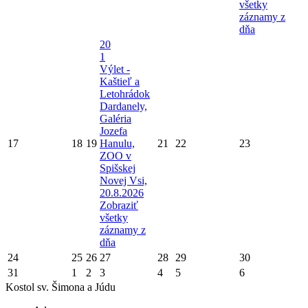
všetky
záznamy z
dňa
20
1
Výlet -
Kaštieľ a
Letohrádok
Dardanely,
Galéria
Jozefa
17
18
19
Hanulu,
21
22
23
ZOO v
Spišskej
Novej Vsi,
20.8.2026
Zobraziť
všetky
záznamy z
dňa
24
25
26
27
28
29
30
31
1
2
3
4
5
6
Kostol sv. Šimona a Júdu