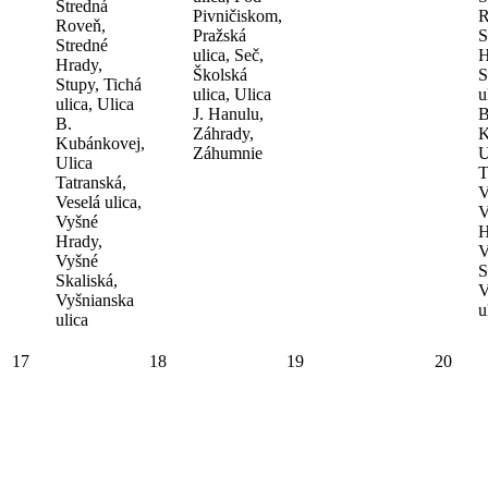
Stredná
Pivničiskom,
R
Roveň,
Pražská
S
Stredné
ulica, Seč,
H
Hrady,
Školská
S
Stupy, Tichá
ulica, Ulica
u
ulica, Ulica
J. Hanulu,
B
B.
Záhrady,
K
Kubánkovej,
Záhumnie
U
Ulica
T
Tatranská,
V
Veselá ulica,
V
Vyšné
H
Hrady,
V
Vyšné
S
Skaliská,
V
Vyšnianska
u
ulica
17
18
19
20