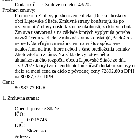
Dodatok č. 1 k Zmluve o dielo 143/2021
Predmet zmluvy:
Predmetom Zmluvy je zhotovenie diela „Detské ihrisko v
obci Liptovské Sliače. Zmluvné strany konštatujú, že po
uzatvorení Zmluvy došlo k zmene okolností, za ktorých bola
Zmluva uzatvorená a na základe ktorých vyplynula potreba
navýšiť cenu za dielo. Zmluvné strany konštatujú, že došlo k
nepredvídateľným zmenám cien materiálov spôsobené
udalosťami na trhu, ktoré neboli v čase predloženia ponuky
Zhotoviteľom známe. Na základe vyhotoveného
aktualizovaného rozpočtu obcou Liptovské Sliače zo dňa
13.3.2023 ktorý tvorí neoddeliteľnú súčasť dodatku zmluvy o
dielo sa mení cena za dielo z pôvodnej ceny 72892,80 s DPH
na 80987,77 s DPH.
Cena:
80 987,77 EUR
1. Zmluvná strana:
Obec Liptovské Sliače
IČO:
00315745
DIČ:
Slovensko
Adresa: