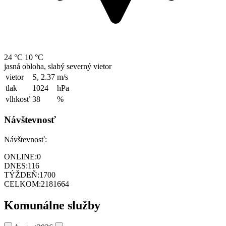
24 °C
10 °C
jasná obloha, slabý severný vietor
vietor
S, 2.37
m/s
tlak
1024
hPa
vlhkosť
38
%
Návštevnosť
Návštevnosť:
ONLINE:
0
DNES:
116
TÝŽDEŇ:
1700
CELKOM:
2181664
Komunálne služby