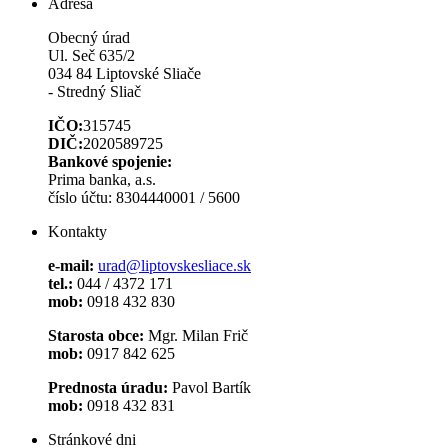
Adresa
Obecný úrad
Ul. Seč 635/2
034 84 Liptovské Sliače
- Stredný Sliač
IČO:
315745
DIČ:
2020589725
Bankové spojenie:
Prima banka, a.s.
číslo účtu: 8304440001 / 5600
Kontakty
e-mail:
urad@liptovskesliace.sk
tel.:
044 / 4372 171
mob:
0918 432 830
Starosta obce:
Mgr. Milan Frič
mob:
0917 842 625
Prednosta úradu:
Pavol Bartík
mob:
0918 432 831
Stránkové dni