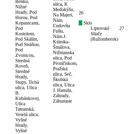
Benku,
ulica, K
Nižné
Medokýšu,
Hrady, Pod
26
Na Majeri,
Horou, Pod
Nám.
Kopanicami,
Sklo
Ľudovíta
Pod
Liptovské
27
Fullu,
Kostolom,
Sliače
Nám.J.
Pod Skálím,
(Ružomberok)
Kútnika-
Pod Stráňou,
Šmálova,
Pod
Nižnianska
Zvonicou,
ulica, Pod
Stredná
Pivničiskom,
Roveň,
Pražská
Stredné
ulica, Seč,
Hrady,
Školská
Stupy, Tichá
ulica, Ulica
ulica, Ulica
J. Hanulu,
B.
Záhrady,
Kubánkovej,
Záhumnie
Ulica
Tatranská,
Veselá ulica,
Vyšné
Hrady,
Vyšné