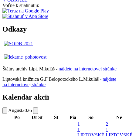
Voľne k stiahnutiu:
Odkazy
Štátny archív Lipt. Mikuláš -
nájdete
na
internetovej
stránke
Liptovská knižnica G.F.Belopotockého L.Mikuláš -
nájdete
na internetovej stránke
Kalendár akcií
August
2026
Po
Ut
St
Št
Pia
So
Ne
1
2
1
1
LIPTOVSKÉ
LIPTOVSKÉ