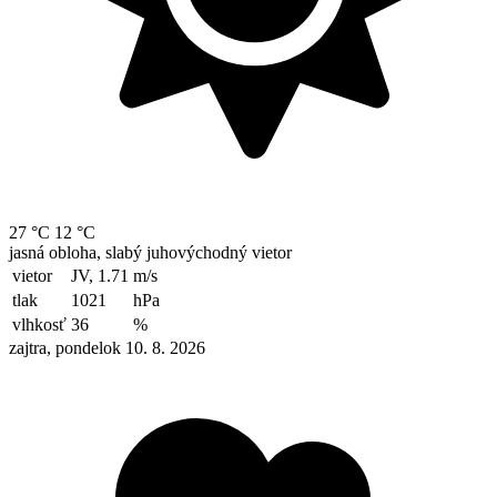
27 °C
12 °C
jasná obloha, slabý juhovýchodný vietor
vietor
JV, 1.71
m/s
tlak
1021
hPa
vlhkosť
36
%
zajtra, pondelok 10. 8. 2026