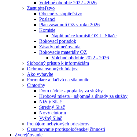
Volebné obdobie 2022 - 2026
Zastupiteľstvo
Obecné zastupiteľstvo
Poslanci
Plán zasadnutí OZ v roku 2026
Komisie
Náplň práce komisií OZ L. Sliače
Rokovací poriadok
Zásady odmeňovania
Rokovacie materiály OZ
Volebné obdobie 2022 - 2026
Slobodný prístup k informáciám
Ochrana osobných údajov
Ako vybavíte
Formuláre a tlačivá na stiahnutie
Cintoríny
Dom nádeje - poplatky za služby
Hrobová miesta - nájomné a úhrady za služby
Nižný Sliač
Stredný Sliač
Nový cintorín
Vyšný Sliač
Prenájom nebytových priestorov
Oznamovanie protispoločenskej činnosti
Zverejňovanie