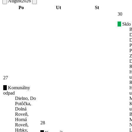
August
2026
Po
Ut
St
30
Sklo
B
D
D
P
P
Z
D
R
H
u
27
R
Komunálny
H
odpad
u
Dielno, Do
M
Potôčka,
K
Dolná
u
Roveň,
B
Horná
M
28
Roveň,
N
Hrbky,
L