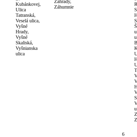
Záhrady,
Kubánkovej,
R
Záhumnie
Ulica
S
Tatranská,
H
Veselá ulica,
S
Vyšné
Š
Hrady,
u
Vyšné
u
Skaliská,
B
Vyšnianska
K
ulica
U
H
U
T
V
V
H
V
S
V
u
Z
Z
6