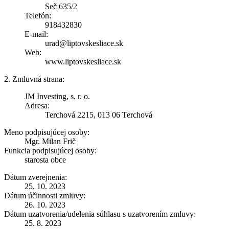
Seč 635/2
Telefón:
918432830
E-mail:
urad@liptovskesliace.sk
Web:
www.liptovskesliace.sk
2. Zmluvná strana:
JM Investing, s. r. o.
Adresa:
Terchová 2215, 013 06 Terchová
Meno podpisujúcej osoby:
Mgr. Milan Frič
Funkcia podpisujúcej osoby:
starosta obce
Dátum zverejnenia:
25. 10. 2023
Dátum účinnosti zmluvy:
26. 10. 2023
Dátum uzatvorenia/udelenia súhlasu s uzatvorením zmluvy:
25. 8. 2023