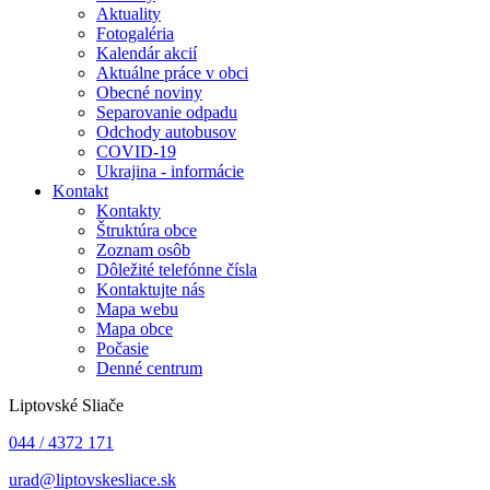
Aktuality
Fotogaléria
Kalendár akcií
Aktuálne práce v obci
Obecné noviny
Separovanie odpadu
Odchody autobusov
COVID-19
Ukrajina - informácie
Kontakt
Kontakty
Štruktúra obce
Zoznam osôb
Dôležité telefónne čísla
Kontaktujte nás
Mapa webu
Mapa obce
Počasie
Denné centrum
Liptovské Sliače
044 / 4372 171
urad@liptovskesliace.sk