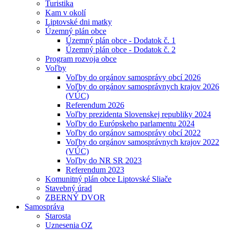
Turistika
Kam v okolí
Liptovské dni matky
Územný plán obce
Územný plán obce - Dodatok č. 1
Územný plán obce - Dodatok č. 2
Program rozvoja obce
Voľby
Voľby do orgánov samosprávy obcí 2026
Voľby do orgánov samosprávnych krajov 2026
(VÚC)
Referendum 2026
Voľby prezidenta Slovenskej republiky 2024
Voľby do Európskeho parlamentu 2024
Voľby do orgánov samosprávy obcí 2022
Voľby do orgánov samosprávnych krajov 2022
(VÚC)
Voľby do NR SR 2023
Referendum 2023
Komunitný plán obce Liptovské Sliače
Stavebný úrad
ZBERNÝ DVOR
Samospráva
Starosta
Uznesenia OZ