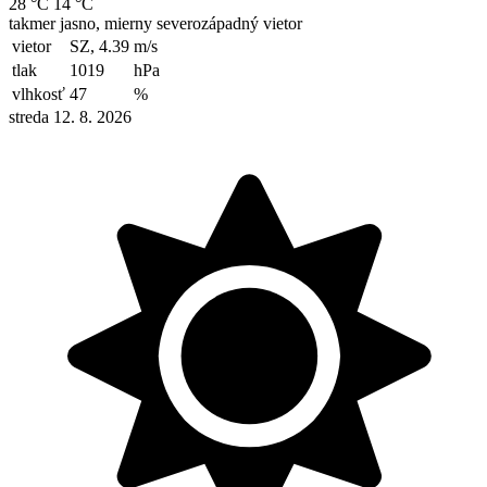
28 °C
14 °C
takmer jasno, mierny severozápadný vietor
vietor
SZ, 4.39
m/s
tlak
1019
hPa
vlhkosť
47
%
streda 12. 8. 2026