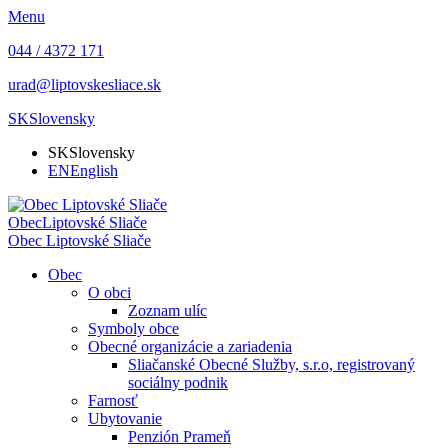
Menu
044 / 4372 171
urad@liptovskesliace.sk
SK
Slovensky
SK
Slovensky
EN
English
Obec
Liptovské Sliače
Obec
Liptovské Sliače
Obec
O obci
Zoznam ulíc
Symboly obce
Obecné organizácie a zariadenia
Sliačanské Obecné Služby, s.r.o, registrovaný
sociálny podnik
Farnosť
Ubytovanie
Penzión Prameň