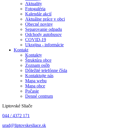
Aktuality
Fotogaléria
Kalendár akcií
Aktuálne práce v obci
Obecné noviny
Separovanie odpadu
Odchody autobusov
COVID-19
Ukrajina - informácie
Kontakt
Kontakty
Štruktúra obce
Zoznam osôb
Dôležité telefónne čísla
Kontaktujte nás
Mapa webu
Mapa obce
Počasie
Denné centrum
Liptovské Sliače
044 / 4372 171
urad@liptovskesliace.sk