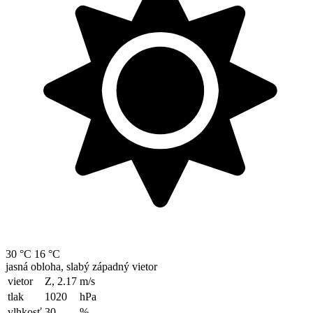
30 °C
16 °C
jasná obloha, slabý západný vietor
vietor
Z, 2.17
m/s
tlak
1020
hPa
vlhkosť
30
%