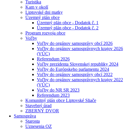
Turistika
Kam v okolí
Liptovské dni matky
Územný plán obce
Územný plán obce - Dodatok č. 1
Územný plán obce - Dodatok č. 2
Program rozvoja obce
Voľby
Voľby do orgánov samosprávy obcí 2026
Voľby do orgánov samosprávnych krajov 2026
(VÚC)
Referendum 2026
Voľby prezidenta Slovenskej republiky 2024
Voľby do Európskeho parlamentu 2024
Voľby do orgánov samosprávy obcí 2022
Voľby do orgánov samosprávnych krajov 2022
(VÚC)
Voľby do NR SR 2023
Referendum 2023
Komunitný plán obce Liptovské Sliače
Stavebný úrad
ZBERNÝ DVOR
Samospráva
Starosta
Uznesenia OZ