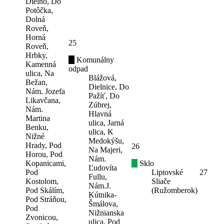
Dielno, Do
Potôčka,
Dolná
Roveň,
Horná
25
Roveň,
Hrbky,
Komunálny
Kamenná
odpad
ulica, Na
Blážová,
Bežan,
Dielnice, Do
Nám. Jozefa
Pažíť, Do
Likavčana,
Zúbrej,
Nám.
Hlavná
Martina
ulica, Jarná
Benku,
ulica, K
Nižné
Medokýšu,
Hrady, Pod
26
Na Majeri,
Horou, Pod
Nám.
Kopanicami,
Sklo
Ľudovíta
Pod
Liptovské
27
Fullu,
Kostolom,
Sliače
Nám.J.
Pod Skálím,
(Ružomberok)
Kútnika-
Pod Stráňou,
Šmálova,
Pod
Nižnianska
Zvonicou,
ulica, Pod