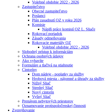
Volebné obdobie 2022 - 2026
Zastupiteľstvo
Obecné zastupiteľstvo
Poslanci
Plán zasadnutí OZ v roku 2026
Komisie
Náplň práce komisií OZ L. Sliače
Rokovací poriadok
Zásady odmeňovania
Rokovacie materiály OZ
Volebné obdobie 2022 - 2026
Slobodný prístup k informáciám
Ochrana osobných údajov
Ako vybavíte
Formuláre a tlačivá na stiahnutie
Cintoríny
Dom nádeje - poplatky za služby
Hrobová miesta - nájomné a úhrady za služby
Nižný Sliač
Stredný Sliač
Nový cintorín
Vyšný Sliač
Prenájom nebytových priestorov
Oznamovanie protispoločenskej činnosti
Zverejňovanie