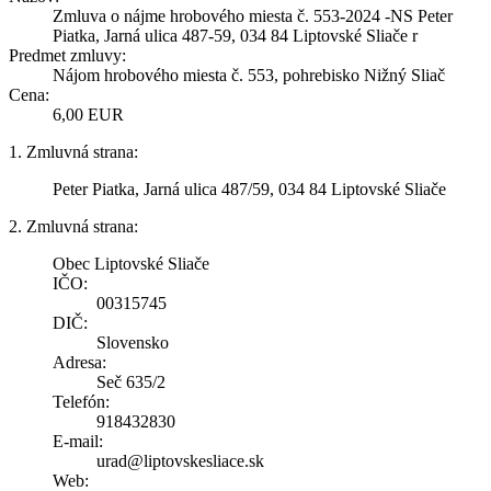
Zmluva o nájme hrobového miesta č. 553-2024 -NS Peter
Piatka, Jarná ulica 487-59, 034 84 Liptovské Sliače r
Predmet zmluvy:
Nájom hrobového miesta č. 553, pohrebisko Nižný Sliač
Cena:
6,00 EUR
1. Zmluvná strana:
Peter Piatka, Jarná ulica 487/59, 034 84 Liptovské Sliače
2. Zmluvná strana:
Obec Liptovské Sliače
IČO:
00315745
DIČ:
Slovensko
Adresa:
Seč 635/2
Telefón:
918432830
E-mail:
urad@liptovskesliace.sk
Web: