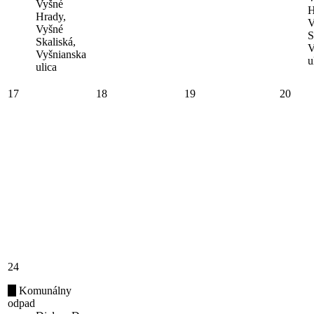
Vyšné
H
Hrady,
V
Vyšné
S
Skaliská,
V
Vyšnianska
u
ulica
17
18
19
20
24
Komunálny
odpad