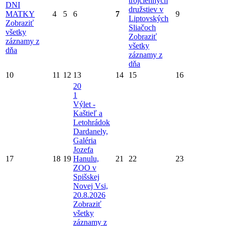
trojčlenných
DNI
družstiev v
MATKY
4
5
6
7
9
Liptovských
Zobraziť
Sliačoch
všetky
Zobraziť
záznamy z
všetky
dňa
záznamy z
dňa
10
11
12
13
14
15
16
20
1
Výlet -
Kaštieľ a
Letohrádok
Dardanely,
Galéria
Jozefa
17
18
19
Hanulu,
21
22
23
ZOO v
Spišskej
Novej Vsi,
20.8.2026
Zobraziť
všetky
záznamy z