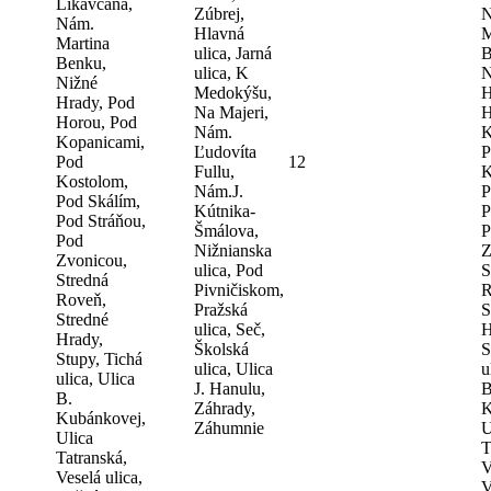
Likavčana,
Zúbrej,
N
Nám.
Hlavná
M
Martina
ulica, Jarná
B
Benku,
ulica, K
N
Nižné
Medokýšu,
H
Hrady, Pod
Na Majeri,
H
Horou, Pod
Nám.
K
Kopanicami,
Ľudovíta
P
Pod
12
Fullu,
K
Kostolom,
Nám.J.
P
Pod Skálím,
Kútnika-
P
Pod Stráňou,
Šmálova,
P
Pod
Nižnianska
Z
Zvonicou,
ulica, Pod
S
Stredná
Pivničiskom,
R
Roveň,
Pražská
S
Stredné
ulica, Seč,
H
Hrady,
Školská
S
Stupy, Tichá
ulica, Ulica
u
ulica, Ulica
J. Hanulu,
B
B.
Záhrady,
K
Kubánkovej,
Záhumnie
U
Ulica
T
Tatranská,
V
Veselá ulica,
V