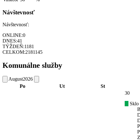
Návštevnosť
Návštevnosť:
ONLINE:
0
DNES:
41
TÝŽDEŇ:
1181
CELKOM:
2181145
Komunálne služby
August
2026
Po
Ut
St
30
Sklo
B
D
D
P
P
Z