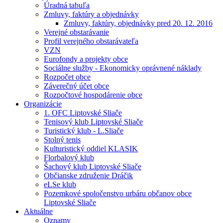
Úradná tabuľa
Zmluvy, faktúry a objednávky
Zmluvy, faktúry, objednávky pred 20. 12. 2016
Verejné obstarávanie
Profil verejného obstarávateľa
VZN
Eurofondy a projekty obce
Sociálne služby - Ekonomicky oprávnené náklady
Rozpočet obce
Záverečný účet obce
Rozpočtové hospodárenie obce
Organizácie
1. OFC Liptovské Sliače
Tenisový klub Liptovské Sliače
Turistický klub - L.Sliače
Stolný tenis
Kulturistický oddiel KLASIK
Florbalový klub
Šachový klub Liptovské Sliače
Občianske združenie Dráčik
eLSe klub
Pozemkové spoločenstvo urbáru občanov obce
Liptovské Sliače
Aktuálne
Oznamy