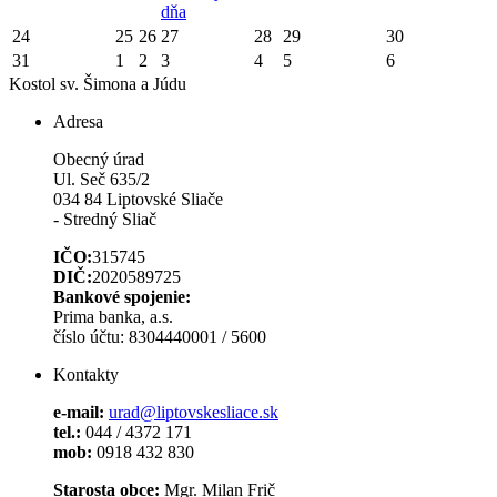
dňa
24
25
26
27
28
29
30
31
1
2
3
4
5
6
Kostol sv. Šimona a Júdu
Adresa
Obecný úrad
Ul. Seč 635/2
034 84 Liptovské Sliače
- Stredný Sliač
IČO:
315745
DIČ:
2020589725
Bankové spojenie:
Prima banka, a.s.
číslo účtu: 8304440001 / 5600
Kontakty
e-mail:
urad@liptovskesliace.sk
tel.:
044 / 4372 171
mob:
0918 432 830
Starosta obce:
Mgr. Milan Frič