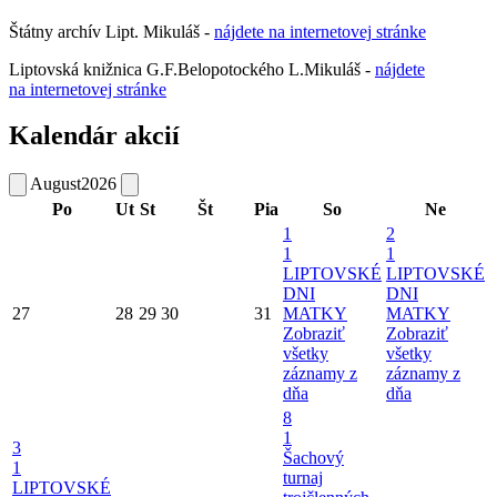
Štátny archív Lipt. Mikuláš -
nájdete
na
internetovej
stránke
Liptovská knižnica G.F.Belopotockého L.Mikuláš -
nájdete
na internetovej stránke
Kalendár akcií
August
2026
Po
Ut
St
Št
Pia
So
Ne
1
2
1
1
LIPTOVSKÉ
LIPTOVSKÉ
DNI
DNI
27
28
29
30
31
MATKY
MATKY
Zobraziť
Zobraziť
všetky
všetky
záznamy z
záznamy z
dňa
dňa
8
1
3
Šachový
1
turnaj
LIPTOVSKÉ