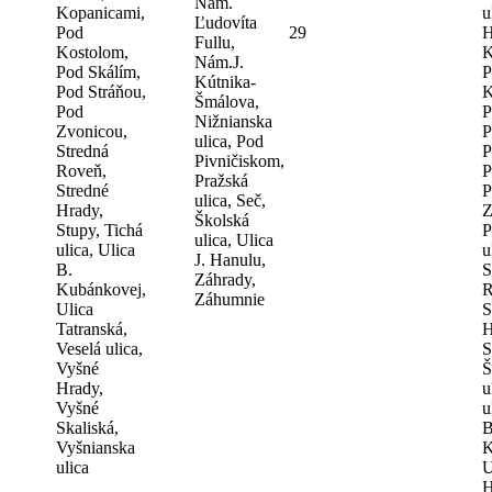
Nám.
Kopanicami,
u
Ľudovíta
Pod
29
H
Fullu,
Kostolom,
K
Nám.J.
Pod Skálím,
P
Kútnika-
Pod Stráňou,
K
Šmálova,
Pod
P
Nižnianska
Zvonicou,
P
ulica, Pod
Stredná
P
Pivničiskom,
Roveň,
P
Pražská
Stredné
P
ulica, Seč,
Hrady,
Z
Školská
Stupy, Tichá
P
ulica, Ulica
ulica, Ulica
u
J. Hanulu,
B.
S
Záhrady,
Kubánkovej,
R
Záhumnie
Ulica
S
Tatranská,
H
Veselá ulica,
S
Vyšné
Š
Hrady,
u
Vyšné
u
Skaliská,
B
Vyšnianska
K
ulica
U
H