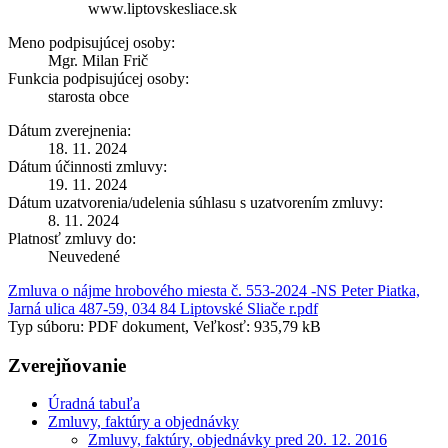
www.liptovskesliace.sk
Meno podpisujúcej osoby:
Mgr. Milan Frič
Funkcia podpisujúcej osoby:
starosta obce
Dátum zverejnenia:
18. 11. 2024
Dátum účinnosti zmluvy:
19. 11. 2024
Dátum uzatvorenia/udelenia súhlasu s uzatvorením zmluvy:
8. 11. 2024
Platnosť zmluvy do:
Neuvedené
Zmluva o nájme hrobového miesta č. 553-2024 -NS Peter Piatka,
Jarná ulica 487-59, 034 84 Liptovské Sliače r.pdf
Typ súboru: PDF dokument, Veľkosť: 935,79 kB
Zverejňovanie
Úradná tabuľa
Zmluvy, faktúry a objednávky
Zmluvy, faktúry, objednávky pred 20. 12. 2016