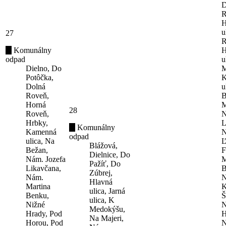
D
R
H
u
27
R
Komunálny
H
odpad
u
Dielno, Do
M
Potôčka,
K
Dolná
u
Roveň,
B
Horná
M
28
Roveň,
N
Hrbky,
L
Komunálny
Kamenná
N
odpad
ulica, Na
Ľ
Blážová,
Bežan,
F
Dielnice, Do
Nám. Jozefa
M
Pažíť, Do
Likavčana,
B
Zúbrej,
Nám.
N
Hlavná
Martina
K
ulica, Jarná
Benku,
Š
ulica, K
Nižné
N
Medokýšu,
Hrady, Pod
H
Na Majeri,
Horou, Pod
N