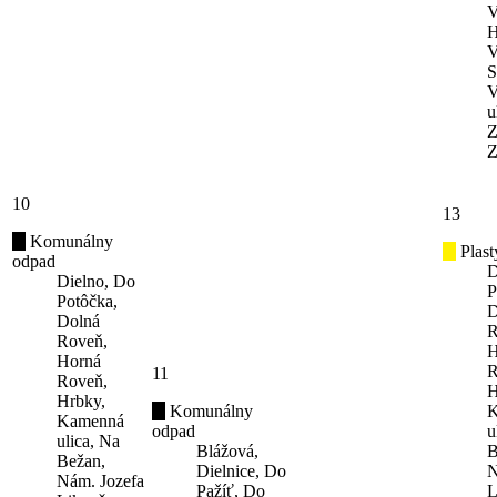
V
H
V
S
V
u
Z
Z
10
13
Komunálny
Plast
odpad
D
Dielno, Do
P
Potôčka,
D
Dolná
R
Roveň,
H
Horná
R
11
Roveň,
H
Hrbky,
Komunálny
K
Kamenná
odpad
u
ulica, Na
Blážová,
B
Bežan,
Dielnice, Do
N
Nám. Jozefa
Pažíť, Do
L