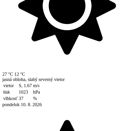
27 °C
12 °C
jasná obloha, slabý severný vietor
vietor
S, 1.67
m/s
tlak
1023
hPa
vlhkosť
37
%
pondelok 10. 8. 2026