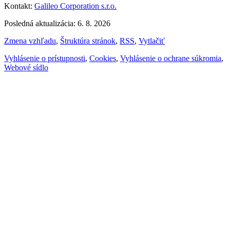
Kontakt:
Galileo Corporation s.r.o.
Posledná aktualizácia: 6. 8. 2026
Zmena vzhľadu
,
Štruktúra stránok
,
RSS
,
Vytlačiť
Vyhlásenie o prístupnosti
,
Cookies
,
Vyhlásenie o ochrane súkromia
,
Webové sídlo