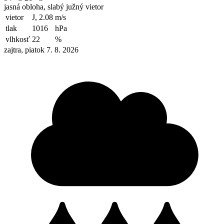
jasná obloha, slabý južný vietor
vietor
J, 2.08
m/s
tlak
1016
hPa
vlhkosť
22
%
zajtra, piatok 7. 8. 2026