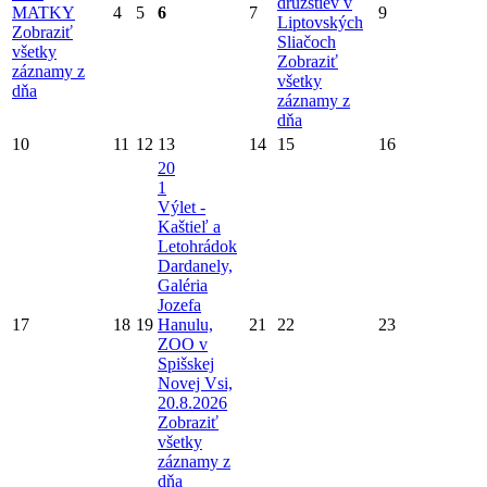
družstiev v
MATKY
4
5
6
7
9
Liptovských
Zobraziť
Sliačoch
všetky
Zobraziť
záznamy z
všetky
dňa
záznamy z
dňa
10
11
12
13
14
15
16
20
1
Výlet -
Kaštieľ a
Letohrádok
Dardanely,
Galéria
Jozefa
17
18
19
Hanulu,
21
22
23
ZOO v
Spišskej
Novej Vsi,
20.8.2026
Zobraziť
všetky
záznamy z
dňa