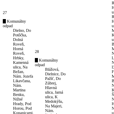
R
H
u
27
R
Komunálny
H
odpad
u
Dielno, Do
M
Potôčka,
K
Dolná
u
Roveň,
B
Horná
M
28
Roveň,
N
Hrbky,
L
Komunálny
Kamenná
N
odpad
ulica, Na
Ľ
Blážová,
Bežan,
F
Dielnice, Do
Nám. Jozefa
M
Pažíť, Do
Likavčana,
B
Zúbrej,
Nám.
N
Hlavná
Martina
K
ulica, Jarná
Benku,
Š
ulica, K
Nižné
N
Medokýšu,
Hrady, Pod
H
Na Majeri,
Horou, Pod
N
Nám.
Kopanicami,
u