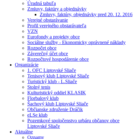
Úradná tabuľa
Zmluvy, faktúry a objednávky
Zmluvy, faktúry, objednávky pred 20. 12. 2016
Verejné obstarávanie
Profil verejného obstarávateľa
VZN
Eurofondy a projekty obce
Sociálne služby - Ekonomicky oprávnené náklady
Rozpočet obce
Záverečný účet obce
Rozpočtové hospodárenie obce
Organizácie
1. OFC Liptovské Sliače
Tenisový klub Liptovské Sliače
Turistický klub - L.Sliače
Stolný tenis
Kulturistický oddiel KLASIK
Florbalový klub
Šachový klub Liptovské Sliače
Občianske združenie Dráčik
eLSe klub
Pozemkové spoločenstvo urbáru občanov obce
Liptovské Sliače
Aktuálne
Oznamy