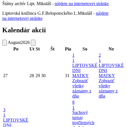
Štátny archív Lipt. Mikuláš -
nájdete
na
internetovej
stránke
Liptovská knižnica G.F.Belopotockého L.Mikuláš -
nájdete
na internetovej stránke
Kalendár akcií
August
2026
Po
Ut
St
Št
Pia
So
Ne
1
2
1
1
LIPTOVSKÉ
LIPTOVSKÉ
DNI
DNI
27
28
29
30
31
MATKY
MATKY
Zobraziť
Zobraziť
všetky
všetky
záznamy z
záznamy z
dňa
dňa
8
1
3
Šachový
1
turnaj
LIPTOVSKÉ
trojčlenných
DNI