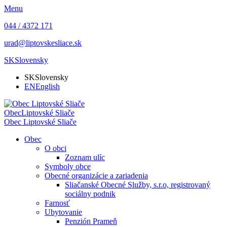
Menu
044 / 4372 171
urad@liptovskesliace.sk
SK
Slovensky
SK
Slovensky
EN
English
Obec
Liptovské Sliače
Obec
Liptovské Sliače
Obec
O obci
Zoznam ulíc
Symboly obce
Obecné organizácie a zariadenia
Sliačanské Obecné Služby, s.r.o, registrovaný
sociálny podnik
Farnosť
Ubytovanie
Penzión Prameň