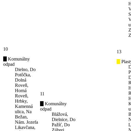
H
V
S
V
u
Z
Z
10
13
Komunálny
Plast
odpad
D
Dielno, Do
P
Potôčka,
D
Dolná
R
Roveň,
H
Horná
R
11
Roveň,
H
Hrbky,
Komunálny
K
Kamenná
odpad
u
ulica, Na
Blážová,
B
Bežan,
Dielnice, Do
N
Nám. Jozefa
Pažíť, Do
L
Likavčana,
Zúbrej,
N