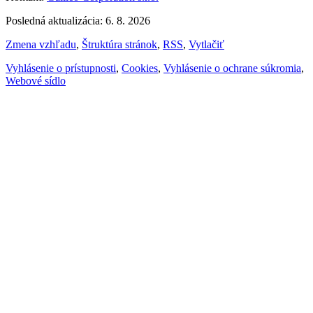
Posledná aktualizácia: 6. 8. 2026
Zmena vzhľadu
,
Štruktúra stránok
,
RSS
,
Vytlačiť
Vyhlásenie o prístupnosti
,
Cookies
,
Vyhlásenie o ochrane súkromia
,
Webové sídlo