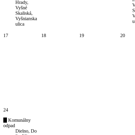
Hrady,
V
Vyšné
S
Skaliská,
V
Vyšnianska
u
ulica
17
18
19
20
24
Komunálny
odpad
Dielno, Do