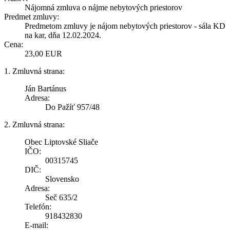
Nájomná zmluva o nájme nebytových priestorov
Predmet zmluvy:
Predmetom zmluvy je nájom nebytových priestorov - sála KD
na kar, dňa 12.02.2024.
Cena:
23,00 EUR
1. Zmluvná strana:
Ján Bartánus
Adresa:
Do Pažíť 957/48
2. Zmluvná strana:
Obec Liptovské Sliače
IČO:
00315745
DIČ:
Slovensko
Adresa:
Seč 635/2
Telefón:
918432830
E-mail: