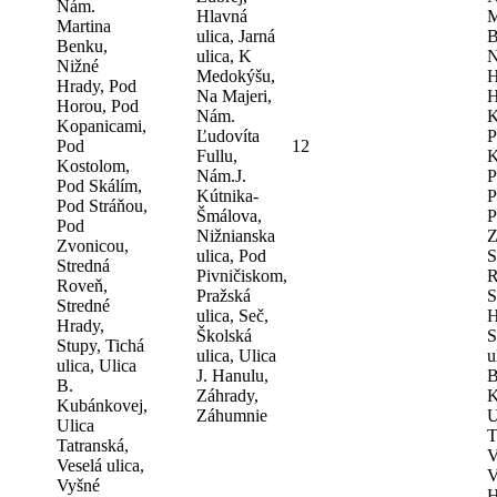
Nám.
Hlavná
M
Martina
ulica, Jarná
B
Benku,
ulica, K
N
Nižné
Medokýšu,
H
Hrady, Pod
Na Majeri,
H
Horou, Pod
Nám.
K
Kopanicami,
Ľudovíta
P
Pod
12
Fullu,
K
Kostolom,
Nám.J.
P
Pod Skálím,
Kútnika-
P
Pod Stráňou,
Šmálova,
P
Pod
Nižnianska
Z
Zvonicou,
ulica, Pod
S
Stredná
Pivničiskom,
R
Roveň,
Pražská
S
Stredné
ulica, Seč,
H
Hrady,
Školská
S
Stupy, Tichá
ulica, Ulica
u
ulica, Ulica
J. Hanulu,
B
B.
Záhrady,
K
Kubánkovej,
Záhumnie
U
Ulica
T
Tatranská,
V
Veselá ulica,
V
Vyšné
H