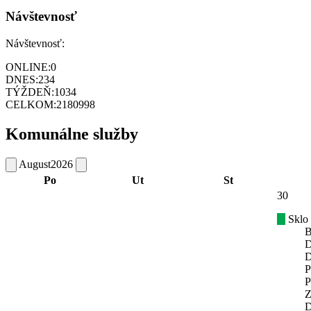
Návštevnosť
Návštevnosť:
ONLINE:
0
DNES:
234
TÝŽDEŇ:
1034
CELKOM:
2180998
Komunálne služby
August
2026
Po
Ut
St
30
Sklo
B
D
D
P
P
Z
D