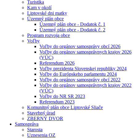
Turistika
Kam v okolí
Liptovské dni matky
Územný plán obce
Územný plán obce - Dodatok č. 1
Územný plán obce - Dodatok č. 2
Program rozvoja obce
Voľby
Voľby do orgánov samosprávy obcí 2026
Voľby do orgánov samosprávnych krajov 2026
(VÚC)
Referendum 2026
Voľby prezidenta Slovenskej republiky 2024
Voľby do Európskeho parlamentu 2024
Voľby do orgánov samosprávy obcí 2022
Voľby do orgánov samosprávnych krajov 2022
(VÚC)
Voľby do NR SR 2023
Referendum 2023
Komunitný plán obce Liptovské Sliače
Stavebný úrad
ZBERNÝ DVOR
Samospráva
Starosta
Uznesenia OZ