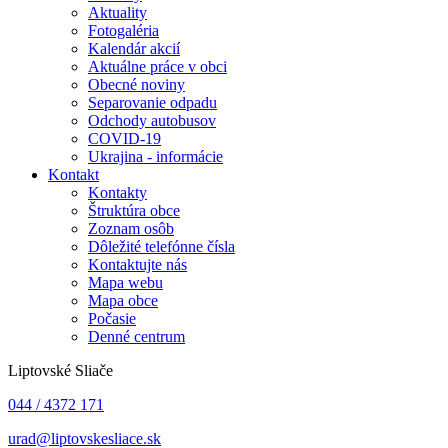
Aktuality
Fotogaléria
Kalendár akcií
Aktuálne práce v obci
Obecné noviny
Separovanie odpadu
Odchody autobusov
COVID-19
Ukrajina - informácie
Kontakt
Kontakty
Štruktúra obce
Zoznam osôb
Dôležité telefónne čísla
Kontaktujte nás
Mapa webu
Mapa obce
Počasie
Denné centrum
Liptovské Sliače
044 / 4372 171
urad@liptovskesliace.sk