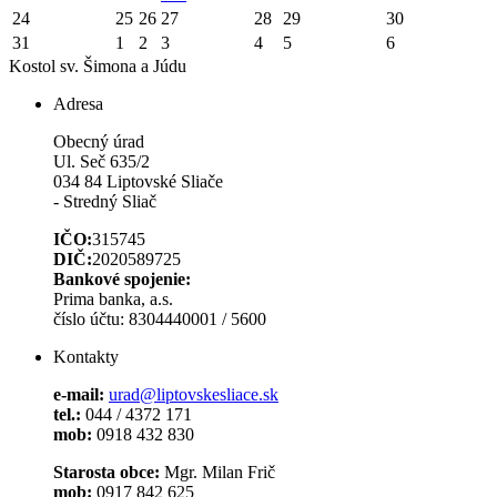
24
25
26
27
28
29
30
31
1
2
3
4
5
6
Kostol sv. Šimona a Júdu
Adresa
Obecný úrad
Ul. Seč 635/2
034 84 Liptovské Sliače
- Stredný Sliač
IČO:
315745
DIČ:
2020589725
Bankové spojenie:
Prima banka, a.s.
číslo účtu: 8304440001 / 5600
Kontakty
e-mail:
urad@liptovskesliace.sk
tel.:
044 / 4372 171
mob:
0918 432 830
Starosta obce:
Mgr. Milan Frič
mob:
0917 842 625