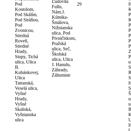
Ľudovíta
Pod
29
H
Fullu,
Kostolom,
K
Nám.J.
Pod Skálím,
P
Kútnika-
Pod Stráňou,
K
Šmálova,
Pod
P
Nižnianska
Zvonicou,
P
ulica, Pod
Stredná
P
Pivničiskom,
Roveň,
P
Pražská
Stredné
P
ulica, Seč,
Hrady,
Z
Školská
Stupy, Tichá
P
ulica, Ulica
ulica, Ulica
u
J. Hanulu,
B.
S
Záhrady,
Kubánkovej,
R
Záhumnie
Ulica
S
Tatranská,
H
Veselá ulica,
S
Vyšné
Š
Hrady,
u
Vyšné
u
Skaliská,
B
Vyšnianska
K
ulica
U
H
U