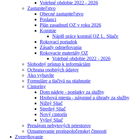
Volebné obdobie 2022 - 2026
Zastupiteľstvo
Obecné zastupiteľstvo
Poslanci
Plán zasadnutí OZ v roku 2026
Komisie
Náplň práce komisií OZ L. Sliače
Rokovací poriadok
Zásady odmeňovania
Rokovacie materiály OZ
Volebné obdobie 2022 - 2026
Slobodný prístup k informáciám
Ochrana osobných údajov
Ako vybavíte
Formuláre a tlačivá na stiahnutie
Cintoríny
Dom nádeje - poplatky za služby
Hrobová miesta - nájomné a úhrady za služby
Nižný Sliač
Stredný Sliač
Nový cintorín
Vyšný Sliač
Prenájom nebytových priestorov
Oznamovanie protispoločenskej činnosti
Zverejňovanie