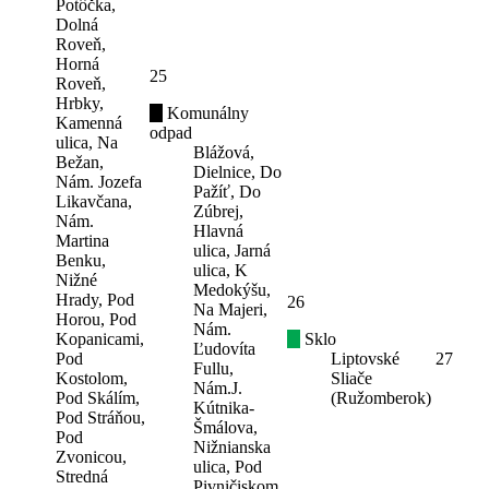
Potôčka,
Dolná
Roveň,
Horná
25
Roveň,
Hrbky,
Komunálny
Kamenná
odpad
ulica, Na
Blážová,
Bežan,
Dielnice, Do
Nám. Jozefa
Pažíť, Do
Likavčana,
Zúbrej,
Nám.
Hlavná
Martina
ulica, Jarná
Benku,
ulica, K
Nižné
Medokýšu,
Hrady, Pod
26
Na Majeri,
Horou, Pod
Nám.
Kopanicami,
Sklo
Ľudovíta
Pod
Liptovské
27
Fullu,
Kostolom,
Sliače
Nám.J.
Pod Skálím,
(Ružomberok)
Kútnika-
Pod Stráňou,
Šmálova,
Pod
Nižnianska
Zvonicou,
ulica, Pod
Stredná
Pivničiskom,