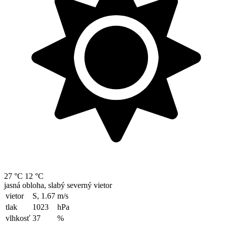
27 °C
12 °C
jasná obloha, slabý severný vietor
vietor
S, 1.67
m/s
tlak
1023
hPa
vlhkosť
37
%