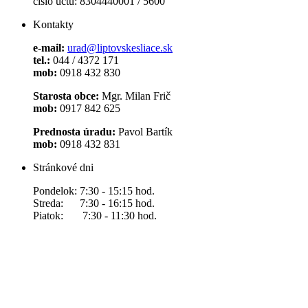
číslo účtu: 8304440001 / 5600
Kontakty
e-mail:
urad@liptovskesliace.sk
tel.:
044 / 4372 171
mob:
0918 432 830
Starosta obce:
Mgr. Milan Frič
mob:
0917 842 625
Prednosta úradu:
Pavol Bartík
mob:
0918 432 831
Stránkové dni
Pondelok: 7:30 - 15:15 hod.
Streda: 7:30 - 16:15 hod.
Piatok: 7:30 - 11:30 hod.