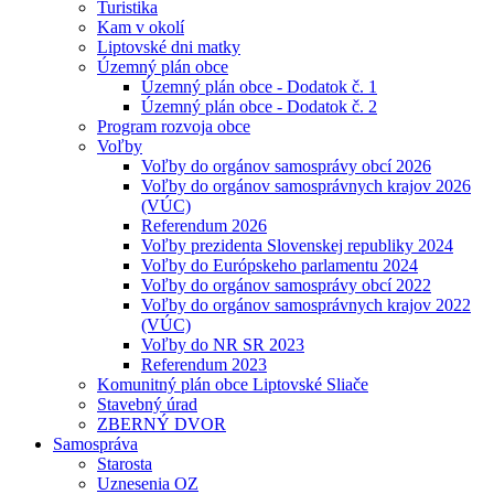
Turistika
Kam v okolí
Liptovské dni matky
Územný plán obce
Územný plán obce - Dodatok č. 1
Územný plán obce - Dodatok č. 2
Program rozvoja obce
Voľby
Voľby do orgánov samosprávy obcí 2026
Voľby do orgánov samosprávnych krajov 2026
(VÚC)
Referendum 2026
Voľby prezidenta Slovenskej republiky 2024
Voľby do Európskeho parlamentu 2024
Voľby do orgánov samosprávy obcí 2022
Voľby do orgánov samosprávnych krajov 2022
(VÚC)
Voľby do NR SR 2023
Referendum 2023
Komunitný plán obce Liptovské Sliače
Stavebný úrad
ZBERNÝ DVOR
Samospráva
Starosta
Uznesenia OZ