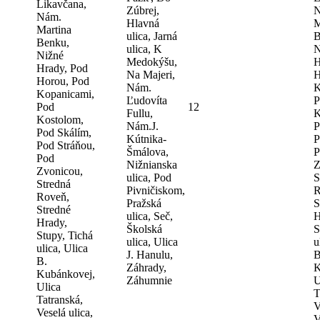
Likavčana,
Zúbrej,
N
Nám.
Hlavná
M
Martina
ulica, Jarná
B
Benku,
ulica, K
N
Nižné
Medokýšu,
H
Hrady, Pod
Na Majeri,
H
Horou, Pod
Nám.
K
Kopanicami,
Ľudovíta
P
Pod
12
Fullu,
K
Kostolom,
Nám.J.
P
Pod Skálím,
Kútnika-
P
Pod Stráňou,
Šmálova,
P
Pod
Nižnianska
Z
Zvonicou,
ulica, Pod
S
Stredná
Pivničiskom,
R
Roveň,
Pražská
S
Stredné
ulica, Seč,
H
Hrady,
Školská
S
Stupy, Tichá
ulica, Ulica
u
ulica, Ulica
J. Hanulu,
B
B.
Záhrady,
K
Kubánkovej,
Záhumnie
U
Ulica
T
Tatranská,
V
Veselá ulica,
V