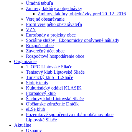
Úradná tabuľa
Zmluvy, faktúry a objednávky
Zmluvy, faktúry, objednávky pred 20. 12. 2016
Verejné obstarávanie
Profil verejného obstarávateľa
VZN
Eurofondy a projekty obce
Sociálne služby - Ekonomicky oprávnené náklady
Rozpočet obce
Záverečný účet obce
Rozpočtové hospodárenie obce
Organizácie
1. OFC Liptovské Sliače
Tenisový klub Liptovské Sliače
Turistický klub - L.Sliače
Stolný tenis
Kulturistický oddiel KLASIK
Florbalový klub
Šachový klub Liptovské Sliače
Občianske združenie Dráčik
eLSe klub
Pozemkové spoločenstvo urbáru občanov obce
Liptovské Sliače
Aktuálne
Oznamy