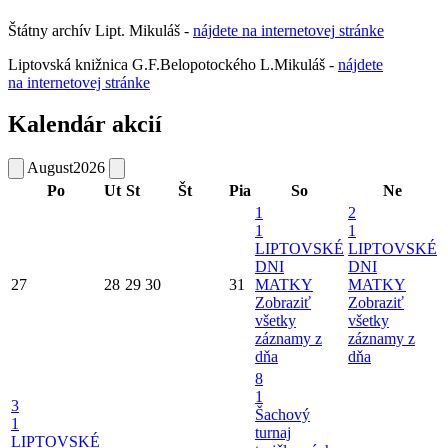
Štátny archív Lipt. Mikuláš -
nájdete
na
internetovej
stránke
Liptovská knižnica G.F.Belopotockého L.Mikuláš -
nájdete
na internetovej stránke
Kalendár akcií
August
2026
Po
Ut
St
Št
Pia
So
Ne
1
2
1
1
LIPTOVSKÉ
LIPTOVSKÉ
DNI
DNI
27
28
29
30
31
MATKY
MATKY
Zobraziť
Zobraziť
všetky
všetky
záznamy z
záznamy z
dňa
dňa
8
1
3
Šachový
1
turnaj
LIPTOVSKÉ