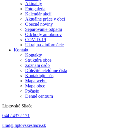
Aktuality
Fotogaléria
Kalendár akcií
Aktuálne práce v obci
Obecné noviny
Separovanie odpadu
Odchody autobusov
COVID-19
Ukrajina - informácie
Kontakt
Kontakty
Štruktúra obce
Zoznam osôb
Dôležité telefónne čísla
Kontaktujte nás
Mapa webu
Mapa obce
Počasie
Denné centrum
Liptovské Sliače
044 / 4372 171
urad@liptovskesliace.sk