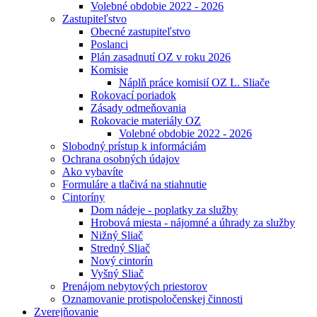
Volebné obdobie 2022 - 2026
Zastupiteľstvo
Obecné zastupiteľstvo
Poslanci
Plán zasadnutí OZ v roku 2026
Komisie
Náplň práce komisií OZ L. Sliače
Rokovací poriadok
Zásady odmeňovania
Rokovacie materiály OZ
Volebné obdobie 2022 - 2026
Slobodný prístup k informáciám
Ochrana osobných údajov
Ako vybavíte
Formuláre a tlačivá na stiahnutie
Cintoríny
Dom nádeje - poplatky za služby
Hrobová miesta - nájomné a úhrady za služby
Nižný Sliač
Stredný Sliač
Nový cintorín
Vyšný Sliač
Prenájom nebytových priestorov
Oznamovanie protispoločenskej činnosti
Zverejňovanie