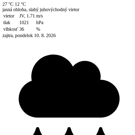
27 °C
12 °C
jasná obloha, slabý juhovýchodný vietor
vietor
JV, 1.71
m/s
tlak
1021
hPa
vlhkosť
36
%
zajtra, pondelok 10. 8. 2026