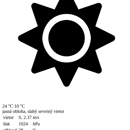
24 °C
10 °C
jasná obloha, slabý severný vietor
vietor
S, 2.37
m/s
tlak
1024
hPa