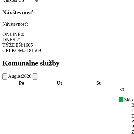
vlhkosť
38
%
Návštevnosť
Návštevnosť:
ONLINE:
0
DNES:
21
TÝŽDEŇ:
1605
CELKOM:
2181569
Komunálne služby
August
2026
Po
Ut
St
30
Sklo
B
D
D
P
P
Z