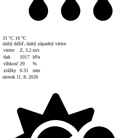
31 °C
16 °C
slabý dážď, slabý západný vietor
vietor
Z, 3.2
m/s
tlak
1017
hPa
vlhkosť
29
%
zrážky
0.31
mm
utorok 11. 8. 2026