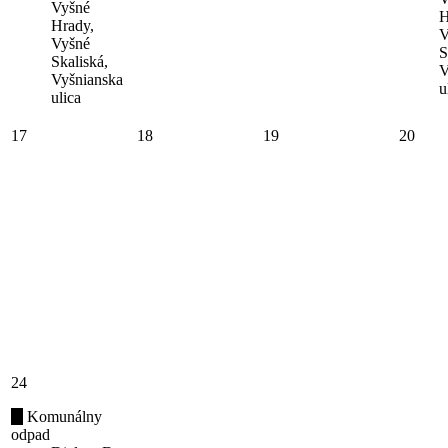
Vyšné
H
Hrady,
V
Vyšné
S
Skaliská,
V
Vyšnianska
u
ulica
17
18
19
20
24
Komunálny
odpad