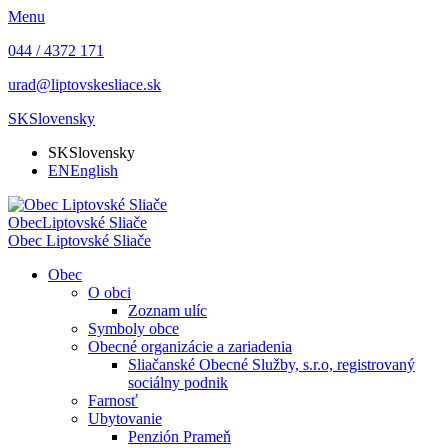
Menu
044 / 4372 171
urad@liptovskesliace.sk
SK
Slovensky
SK
Slovensky
EN
English
Obec
Liptovské Sliače
Obec
Liptovské Sliače
Obec
O obci
Zoznam ulíc
Symboly obce
Obecné organizácie a zariadenia
Sliačanské Obecné Služby, s.r.o, registrovaný
sociálny podnik
Farnosť
Ubytovanie
Penzión Prameň