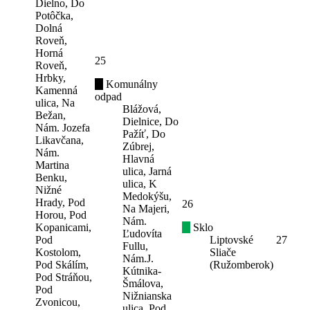
Dielno, Do
Potôčka,
Dolná
Roveň,
Horná
25
Roveň,
Hrbky,
Komunálny
Kamenná
odpad
ulica, Na
Blážová,
Bežan,
Dielnice, Do
Nám. Jozefa
Pažíť, Do
Likavčana,
Zúbrej,
Nám.
Hlavná
Martina
ulica, Jarná
Benku,
ulica, K
Nižné
Medokýšu,
Hrady, Pod
26
Na Majeri,
Horou, Pod
Nám.
Kopanicami,
Sklo
Ľudovíta
Pod
Liptovské
27
Fullu,
Kostolom,
Sliače
Nám.J.
Pod Skálím,
(Ružomberok)
Kútnika-
Pod Stráňou,
Šmálova,
Pod
Nižnianska
Zvonicou,
ulica, Pod