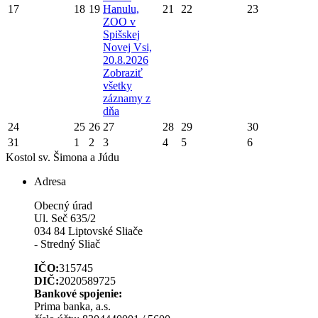
17
18
19
Hanulu,
21
22
23
ZOO v
Spišskej
Novej Vsi,
20.8.2026
Zobraziť
všetky
záznamy z
dňa
24
25
26
27
28
29
30
31
1
2
3
4
5
6
Kostol sv. Šimona a Júdu
Adresa
Obecný úrad
Ul. Seč 635/2
034 84 Liptovské Sliače
- Stredný Sliač
IČO:
315745
DIČ:
2020589725
Bankové spojenie:
Prima banka, a.s.