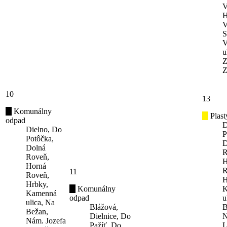
V
H
V
S
V
u
Z
Z
10
13
Komunálny
Plast
odpad
D
Dielno, Do
P
Potôčka,
D
Dolná
R
Roveň,
H
Horná
R
11
Roveň,
H
Hrbky,
Komunálny
K
Kamenná
odpad
u
ulica, Na
Blážová,
B
Bežan,
Dielnice, Do
N
Nám. Jozefa
Pažíť, Do
L