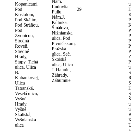
Nám.
Kopanicami,
u
Ľudovíta
Pod
29
H
Fullu,
Kostolom,
K
Nám.J.
Pod Skálím,
P
Kútnika-
Pod Stráňou,
K
Šmálova,
Pod
P
Nižnianska
Zvonicou,
P
ulica, Pod
Stredná
P
Pivničiskom,
Roveň,
P
Pražská
Stredné
P
ulica, Seč,
Hrady,
Z
Školská
Stupy, Tichá
P
ulica, Ulica
ulica, Ulica
u
J. Hanulu,
B.
S
Záhrady,
Kubánkovej,
R
Záhumnie
Ulica
S
Tatranská,
H
Veselá ulica,
S
Vyšné
Š
Hrady,
u
Vyšné
u
Skaliská,
B
Vyšnianska
K
ulica
U
H