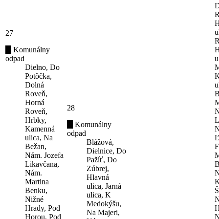
D
R
H
u
27
R
Komunálny
H
odpad
u
Dielno, Do
M
Potôčka,
K
Dolná
u
Roveň,
B
Horná
M
28
Roveň,
N
Hrbky,
L
Komunálny
Kamenná
N
odpad
ulica, Na
Ľ
Blážová,
Bežan,
F
Dielnice, Do
Nám. Jozefa
M
Pažíť, Do
Likavčana,
B
Zúbrej,
Nám.
N
Hlavná
Martina
K
ulica, Jarná
Benku,
Š
ulica, K
Nižné
N
Medokýšu,
Hrady, Pod
H
Na Majeri,
Horou, Pod
N