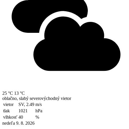
25 °C
13 °C
oblačno, slabý severovýchodný vietor
vietor
SV, 2.49
m/s
tlak
1021
hPa
vlhkosť
40
%
nedeľa 9. 8. 2026