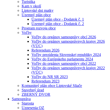
Turistika
Kam v okolí
Liptovské dni matky
Územný plán obce
Územný plán obce - Dodatok č. 1
Územný plán obce - Dodatok č. 2
Program rozvoja obce
Voľby
Voľby do orgánov samosprávy obcí 2026
Voľby do orgánov samosprávnych krajov 2026
(VÚC)
Referendum 2026
Voľby prezidenta Slovenskej republiky 2024
Voľby do Európskeho parlamentu 2024
Voľby do orgánov samosprávy obcí 2022
Voľby do orgánov samosprávnych krajov 2022
(VÚC)
Voľby do NR SR 2023
Referendum 2023
Komunitný plán obce Liptovské Sliače
Stavebný úrad
ZBERNÝ DVOR
Samospráva
Starosta
Uznesenia OZ