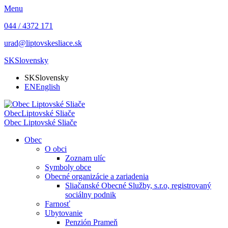
Menu
044 / 4372 171
urad@liptovskesliace.sk
SK
Slovensky
SK
Slovensky
EN
English
Obec
Liptovské Sliače
Obec
Liptovské Sliače
Obec
O obci
Zoznam ulíc
Symboly obce
Obecné organizácie a zariadenia
Sliačanské Obecné Služby, s.r.o, registrovaný
sociálny podnik
Farnosť
Ubytovanie
Penzión Prameň