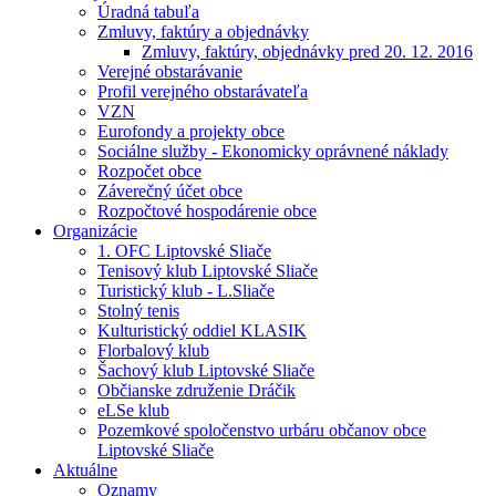
Úradná tabuľa
Zmluvy, faktúry a objednávky
Zmluvy, faktúry, objednávky pred 20. 12. 2016
Verejné obstarávanie
Profil verejného obstarávateľa
VZN
Eurofondy a projekty obce
Sociálne služby - Ekonomicky oprávnené náklady
Rozpočet obce
Záverečný účet obce
Rozpočtové hospodárenie obce
Organizácie
1. OFC Liptovské Sliače
Tenisový klub Liptovské Sliače
Turistický klub - L.Sliače
Stolný tenis
Kulturistický oddiel KLASIK
Florbalový klub
Šachový klub Liptovské Sliače
Občianske združenie Dráčik
eLSe klub
Pozemkové spoločenstvo urbáru občanov obce
Liptovské Sliače
Aktuálne
Oznamy