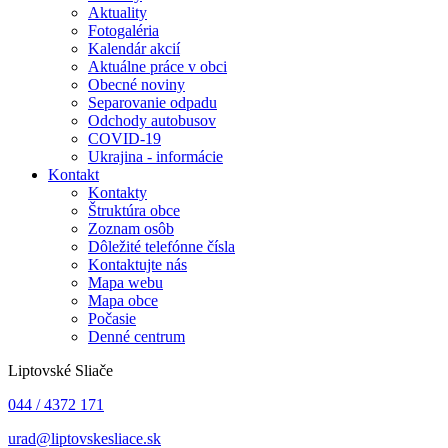
Aktuality
Fotogaléria
Kalendár akcií
Aktuálne práce v obci
Obecné noviny
Separovanie odpadu
Odchody autobusov
COVID-19
Ukrajina - informácie
Kontakt
Kontakty
Štruktúra obce
Zoznam osôb
Dôležité telefónne čísla
Kontaktujte nás
Mapa webu
Mapa obce
Počasie
Denné centrum
Liptovské Sliače
044 / 4372 171
urad@liptovskesliace.sk