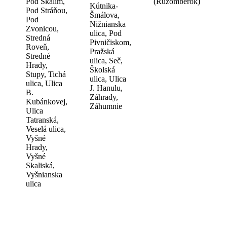
Pod Skálím,
(Ružomberok)
Kútnika-
Pod Stráňou,
Šmálova,
Pod
Nižnianska
Zvonicou,
ulica, Pod
Stredná
Pivničiskom,
Roveň,
Pražská
Stredné
ulica, Seč,
Hrady,
Školská
Stupy, Tichá
ulica, Ulica
ulica, Ulica
J. Hanulu,
B.
Záhrady,
Kubánkovej,
Záhumnie
Ulica
Tatranská,
Veselá ulica,
Vyšné
Hrady,
Vyšné
Skaliská,
Vyšnianska
ulica