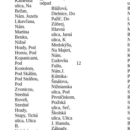
Kamenná
odpad
u
ulica, Na
Blážová,
B
Bežan,
Dielnice, Do
N
Nám. Jozefa
Pažíť, Do
L
Likavčana,
Zúbrej,
N
Nám.
Hlavná
M
Martina
ulica, Jarná
B
Benku,
ulica, K
N
Nižné
Medokýšu,
H
Hrady, Pod
Na Majeri,
H
Horou, Pod
Nám.
K
Kopanicami,
Ľudovíta
P
Pod
12
Fullu,
K
Kostolom,
Nám.J.
P
Pod Skálím,
Kútnika-
P
Pod Stráňou,
Šmálova,
P
Pod
Nižnianska
Z
Zvonicou,
ulica, Pod
S
Stredná
Pivničiskom,
R
Roveň,
Pražská
S
Stredné
ulica, Seč,
H
Hrady,
Školská
S
Stupy, Tichá
ulica, Ulica
u
ulica, Ulica
J. Hanulu,
B
B.
Záhrady,
K