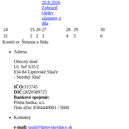
20.8.2026
Zobraziť
všetky
záznamy z
dňa
24
25
26
27
28
29
30
31
1
2
3
4
5
6
Kostol sv. Šimona a Júdu
Adresa
Obecný úrad
Ul. Seč 635/2
034 84 Liptovské Sliače
- Stredný Sliač
IČO:
315745
DIČ:
2020589725
Bankové spojenie:
Prima banka, a.s.
číslo účtu: 8304440001 / 5600
Kontakty
e-mail:
urad@liptovskesliace.sk