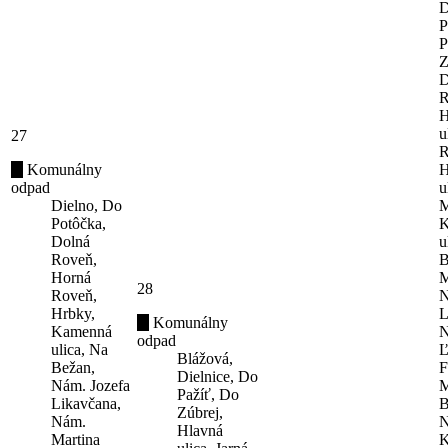
D
P
P
Z
D
R
H
u
27
R
Komunálny
H
odpad
u
Dielno, Do
M
Potôčka,
K
Dolná
u
Roveň,
B
Horná
M
28
Roveň,
N
Hrbky,
L
Komunálny
Kamenná
N
odpad
ulica, Na
Ľ
Blážová,
Bežan,
F
Dielnice, Do
Nám. Jozefa
M
Pažíť, Do
Likavčana,
B
Zúbrej,
Nám.
N
Hlavná
Martina
K