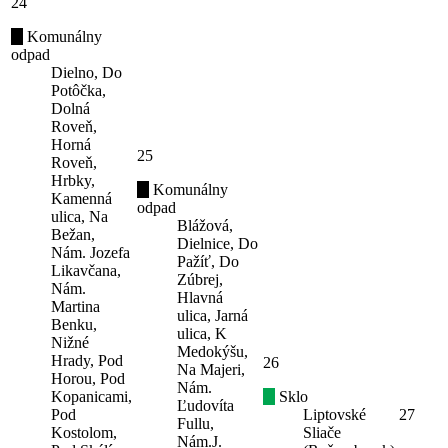
24
Komunálny
odpad
Dielno, Do
Potôčka,
Dolná
Roveň,
Horná
25
Roveň,
Hrbky,
Komunálny
Kamenná
odpad
ulica, Na
Blážová,
Bežan,
Dielnice, Do
Nám. Jozefa
Pažíť, Do
Likavčana,
Zúbrej,
Nám.
Hlavná
Martina
ulica, Jarná
Benku,
ulica, K
Nižné
Medokýšu,
Hrady, Pod
26
Na Majeri,
Horou, Pod
Nám.
Kopanicami,
Sklo
Ľudovíta
Pod
Liptovské
27
Fullu,
Kostolom,
Sliače
Nám.J.