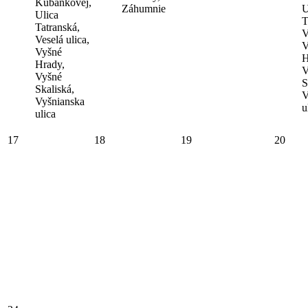
Kubánkovej,
Záhumnie
U
Ulica
T
Tatranská,
V
Veselá ulica,
V
Vyšné
H
Hrady,
V
Vyšné
S
Skaliská,
V
Vyšnianska
u
ulica
17
18
19
20