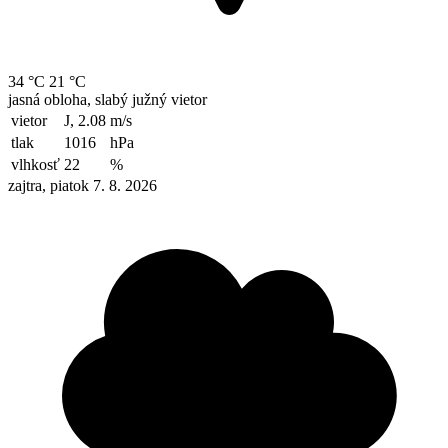
34 °C
21 °C
jasná obloha, slabý južný vietor
vietor
J, 2.08
m/s
tlak
1016
hPa
vlhkosť
22
%
zajtra, piatok 7. 8. 2026