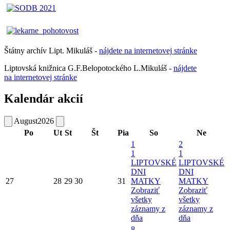
Štátny archív Lipt. Mikuláš -
nájdete
na
internetovej
stránke
Liptovská knižnica G.F.Belopotockého L.Mikuláš -
nájdete
na internetovej stránke
Kalendár akcií
August
2026
Po
Ut
St
Št
Pia
So
Ne
1
2
1
1
LIPTOVSKÉ
LIPTOVSKÉ
DNI
DNI
27
28
29
30
31
MATKY
MATKY
Zobraziť
Zobraziť
všetky
všetky
záznamy z
záznamy z
dňa
dňa
8