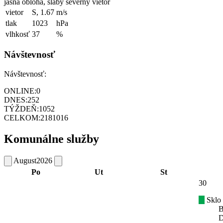
jasná obloha, slabý severný vietor
vietor
S, 1.67
m/s
tlak
1023
hPa
vlhkosť
37
%
Návštevnosť
Návštevnosť:
ONLINE:
0
DNES:
252
TÝŽDEŇ:
1052
CELKOM:
2181016
Komunálne služby
August
2026
Po
Ut
St
30
Sklo
B
D