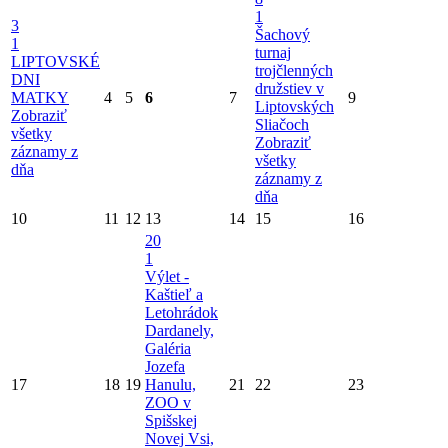
1
3
Šachový
1
turnaj
LIPTOVSKÉ
trojčlenných
DNI
družstiev v
MATKY
4
5
6
7
9
Liptovských
Zobraziť
Sliačoch
všetky
Zobraziť
záznamy z
všetky
dňa
záznamy z
dňa
10
11
12
13
14
15
16
20
1
Výlet -
Kaštieľ a
Letohrádok
Dardanely,
Galéria
Jozefa
17
18
19
Hanulu,
21
22
23
ZOO v
Spišskej
Novej Vsi,