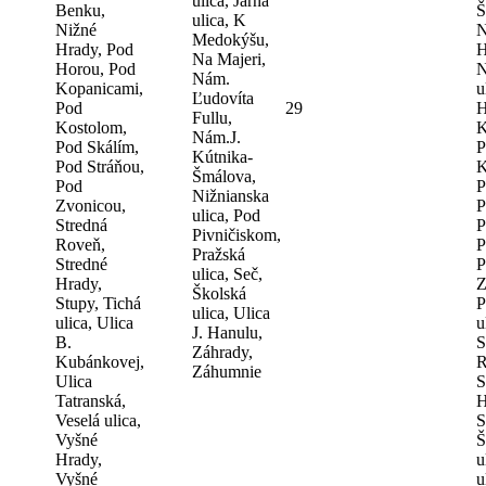
ulica, Jarná
Benku,
Š
ulica, K
Nižné
N
Medokýšu,
Hrady, Pod
H
Na Majeri,
Horou, Pod
N
Nám.
Kopanicami,
u
Ľudovíta
Pod
29
H
Fullu,
Kostolom,
K
Nám.J.
Pod Skálím,
P
Kútnika-
Pod Stráňou,
K
Šmálova,
Pod
P
Nižnianska
Zvonicou,
P
ulica, Pod
Stredná
P
Pivničiskom,
Roveň,
P
Pražská
Stredné
P
ulica, Seč,
Hrady,
Z
Školská
Stupy, Tichá
P
ulica, Ulica
ulica, Ulica
u
J. Hanulu,
B.
S
Záhrady,
Kubánkovej,
R
Záhumnie
Ulica
S
Tatranská,
H
Veselá ulica,
S
Vyšné
Š
Hrady,
u
Vyšné
u