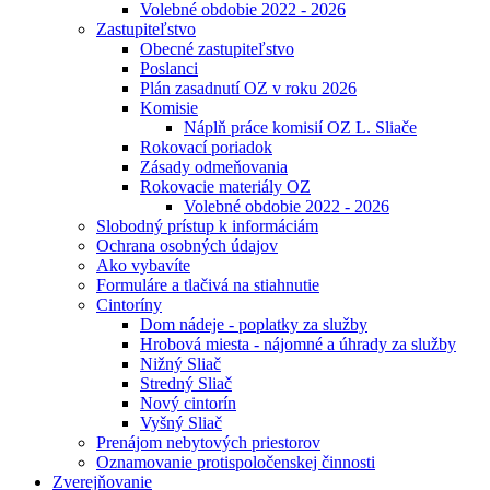
Volebné obdobie 2022 - 2026
Zastupiteľstvo
Obecné zastupiteľstvo
Poslanci
Plán zasadnutí OZ v roku 2026
Komisie
Náplň práce komisií OZ L. Sliače
Rokovací poriadok
Zásady odmeňovania
Rokovacie materiály OZ
Volebné obdobie 2022 - 2026
Slobodný prístup k informáciám
Ochrana osobných údajov
Ako vybavíte
Formuláre a tlačivá na stiahnutie
Cintoríny
Dom nádeje - poplatky za služby
Hrobová miesta - nájomné a úhrady za služby
Nižný Sliač
Stredný Sliač
Nový cintorín
Vyšný Sliač
Prenájom nebytových priestorov
Oznamovanie protispoločenskej činnosti
Zverejňovanie