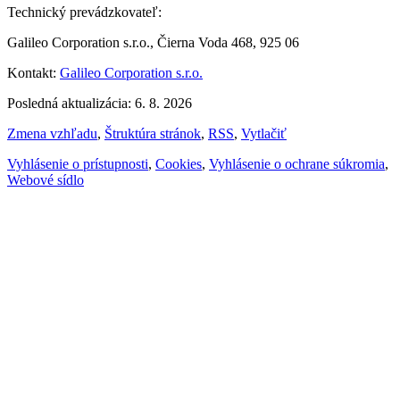
Technický prevádzkovateľ:
Galileo Corporation s.r.o., Čierna Voda 468, 925 06
Kontakt:
Galileo Corporation s.r.o.
Posledná aktualizácia: 6. 8. 2026
Zmena vzhľadu
,
Štruktúra stránok
,
RSS
,
Vytlačiť
Vyhlásenie o prístupnosti
,
Cookies
,
Vyhlásenie o ochrane súkromia
,
Webové sídlo