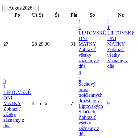
August
2026
Po
Ut
St
Št
Pia
So
Ne
1
2
1
1
LIPTOVSKÉ
LIPTOVSKÉ
DNI
DNI
27
28
29
30
31
MATKY
MATKY
Zobraziť
Zobraziť
všetky
všetky
záznamy z
záznamy z
dňa
dňa
8
1
3
Šachový
1
turnaj
LIPTOVSKÉ
trojčlenných
DNI
družstiev v
MATKY
4
5
6
7
9
Liptovských
Zobraziť
Sliačoch
všetky
Zobraziť
záznamy z
všetky
dňa
záznamy z
dňa