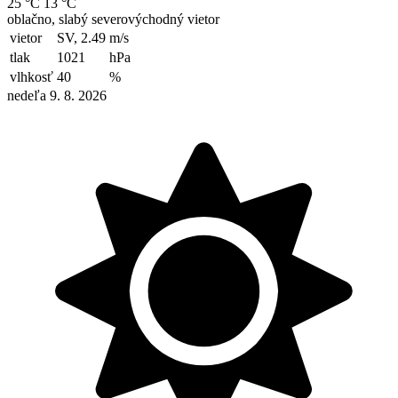
25 °C
13 °C
oblačno, slabý severovýchodný vietor
vietor
SV, 2.49
m/s
tlak
1021
hPa
vlhkosť
40
%
nedeľa 9. 8. 2026