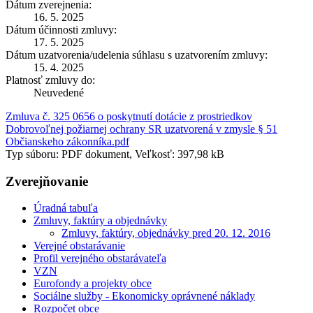
Dátum zverejnenia:
16. 5. 2025
Dátum účinnosti zmluvy:
17. 5. 2025
Dátum uzatvorenia/udelenia súhlasu s uzatvorením zmluvy:
15. 4. 2025
Platnosť zmluvy do:
Neuvedené
Zmluva č. 325 0656 o poskytnutí dotácie z prostriedkov
Dobrovoľnej požiarnej ochrany SR uzatvorená v zmysle § 51
Občianskeho zákonníka.pdf
Typ súboru: PDF dokument, Veľkosť: 397,98 kB
Zverejňovanie
Úradná tabuľa
Zmluvy, faktúry a objednávky
Zmluvy, faktúry, objednávky pred 20. 12. 2016
Verejné obstarávanie
Profil verejného obstarávateľa
VZN
Eurofondy a projekty obce
Sociálne služby - Ekonomicky oprávnené náklady
Rozpočet obce