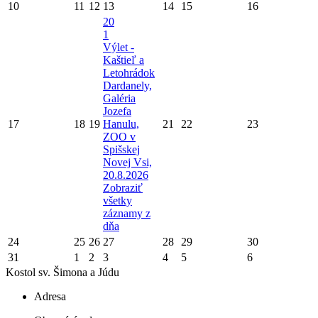
10
11
12
13
14
15
16
20
1
Výlet -
Kaštieľ a
Letohrádok
Dardanely,
Galéria
Jozefa
17
18
19
Hanulu,
21
22
23
ZOO v
Spišskej
Novej Vsi,
20.8.2026
Zobraziť
všetky
záznamy z
dňa
24
25
26
27
28
29
30
31
1
2
3
4
5
6
Kostol sv. Šimona a Júdu
Adresa