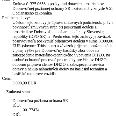
Zmluva č. 325 0656 o poskytnutí dotácie z prostriedkov
Dobrovoľnej požiarnej ochrany SR uzatvorená v zmysle § 51
Občianskeho zákonníka
Predmet zmluvy:
Účelom tejto zmluvy je úprava zmluvných podmienok, práv a
povinností zmluvných strán pri poskytnutí dotácie z
prostriedkov Dobrovoľnej požiarnej ochrany Slovenskej
republiky (DPO SR). 2. Predmetom tejto zmluvy je záväzok
poskytovateľa poskytnúť príjemcovi dotáciu v sume 3.000,00
EUR (slovom: Tritisíc eur) a záväzok príjemcu použie dotáciu
v plnej výške pre Dobrovoľný hasičský zbor obce na
zabezpečenie materiálno-technického vybavenia DHZO, na
osobné ochranné pracovné prostriedky pre členov DHZO,
odbornú prípravu členov DHZO a zabezpečenie servisu -
opravy a nákup náhradných dielov na hasičskú techniku a
hasičské motorové vozidlá
Cena:
3 000,00 EUR
1. Zmluvná strana:
Dobrovoľná požiarna ochrana SR
IČO:
00177474
DIČ: