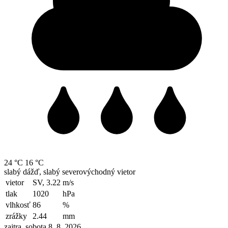
24 °C
16 °C
slabý dážď, slabý severovýchodný vietor
vietor
SV, 3.22
m/s
tlak
1020
hPa
vlhkosť
86
%
zrážky
2.44
mm
zajtra, sobota 8. 8. 2026