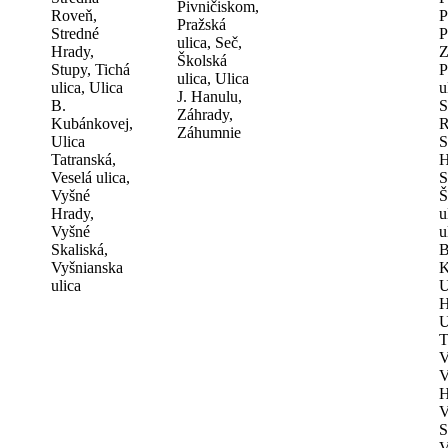
Pivničiskom,
Roveň,
P
Pražská
Stredné
P
ulica, Seč,
Hrady,
Z
Školská
Stupy, Tichá
P
ulica, Ulica
ulica, Ulica
u
J. Hanulu,
B.
S
Záhrady,
Kubánkovej,
R
Záhumnie
Ulica
S
Tatranská,
H
Veselá ulica,
S
Vyšné
Š
Hrady,
u
Vyšné
u
Skaliská,
B
Vyšnianska
K
ulica
U
H
U
T
V
V
H
V
S
V