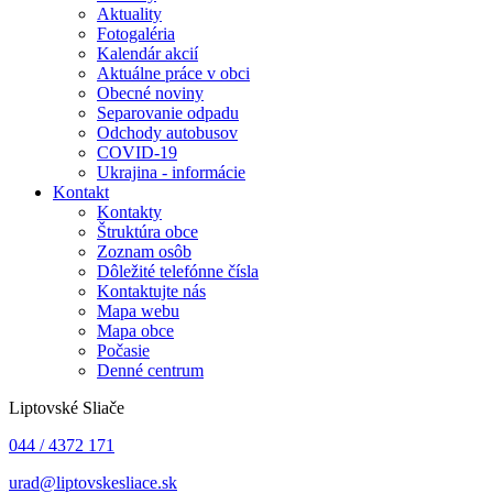
Aktuality
Fotogaléria
Kalendár akcií
Aktuálne práce v obci
Obecné noviny
Separovanie odpadu
Odchody autobusov
COVID-19
Ukrajina - informácie
Kontakt
Kontakty
Štruktúra obce
Zoznam osôb
Dôležité telefónne čísla
Kontaktujte nás
Mapa webu
Mapa obce
Počasie
Denné centrum
Liptovské Sliače
044 / 4372 171
urad@liptovskesliace.sk