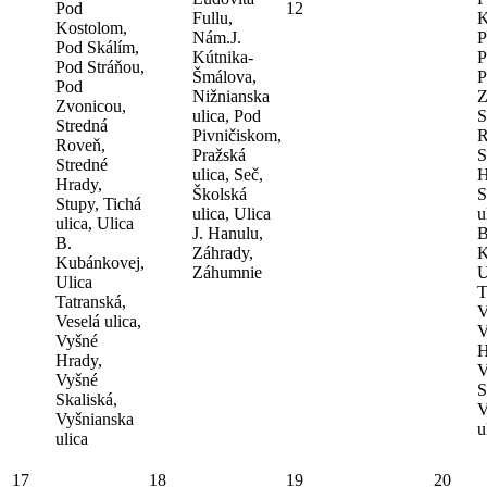
Pod
12
Fullu,
K
Kostolom,
Nám.J.
P
Pod Skálím,
Kútnika-
P
Pod Stráňou,
Šmálova,
P
Pod
Nižnianska
Z
Zvonicou,
ulica, Pod
S
Stredná
Pivničiskom,
R
Roveň,
Pražská
S
Stredné
ulica, Seč,
H
Hrady,
Školská
S
Stupy, Tichá
ulica, Ulica
u
ulica, Ulica
J. Hanulu,
B
B.
Záhrady,
K
Kubánkovej,
Záhumnie
U
Ulica
T
Tatranská,
V
Veselá ulica,
V
Vyšné
H
Hrady,
V
Vyšné
S
Skaliská,
V
Vyšnianska
u
ulica
17
18
19
20