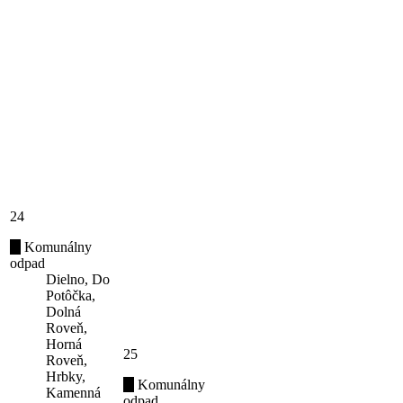
24
Komunálny
odpad
Dielno, Do
Potôčka,
Dolná
Roveň,
Horná
25
Roveň,
Hrbky,
Komunálny
Kamenná
odpad