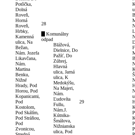
Potôčka,
K
Dolná
u
Roveň,
B
Horná
M
28
Roveň,
N
Hrbky,
L
Komunálny
Kamenná
N
odpad
ulica, Na
Ľ
Blážová,
Bežan,
F
Dielnice, Do
Nám. Jozefa
M
Pažíť, Do
Likavčana,
B
Zúbrej,
Nám.
N
Hlavná
Martina
K
ulica, Jarná
Benku,
Š
ulica, K
Nižné
N
Medokýšu,
Hrady, Pod
H
Na Majeri,
Horou, Pod
N
Nám.
Kopanicami,
u
Ľudovíta
Pod
29
H
Fullu,
Kostolom,
K
Nám.J.
Pod Skálím,
P
Kútnika-
Pod Stráňou,
K
Šmálova,
Pod
P
Nižnianska
Zvonicou,
P
ulica, Pod
Stredná
P