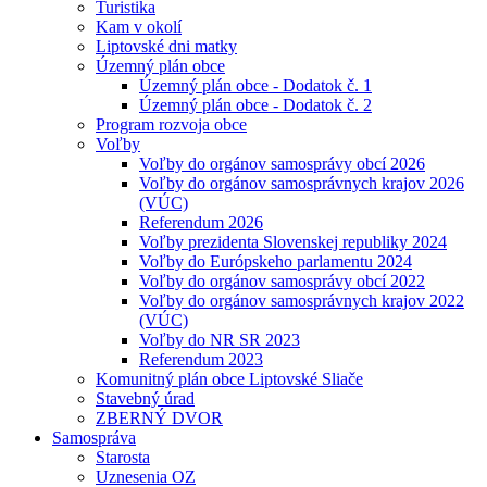
Turistika
Kam v okolí
Liptovské dni matky
Územný plán obce
Územný plán obce - Dodatok č. 1
Územný plán obce - Dodatok č. 2
Program rozvoja obce
Voľby
Voľby do orgánov samosprávy obcí 2026
Voľby do orgánov samosprávnych krajov 2026
(VÚC)
Referendum 2026
Voľby prezidenta Slovenskej republiky 2024
Voľby do Európskeho parlamentu 2024
Voľby do orgánov samosprávy obcí 2022
Voľby do orgánov samosprávnych krajov 2022
(VÚC)
Voľby do NR SR 2023
Referendum 2023
Komunitný plán obce Liptovské Sliače
Stavebný úrad
ZBERNÝ DVOR
Samospráva
Starosta
Uznesenia OZ