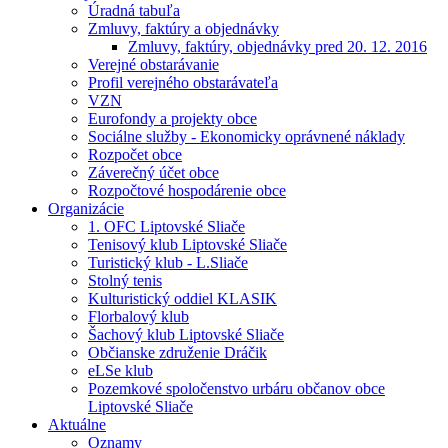
Úradná tabuľa
Zmluvy, faktúry a objednávky
Zmluvy, faktúry, objednávky pred 20. 12. 2016
Verejné obstarávanie
Profil verejného obstarávateľa
VZN
Eurofondy a projekty obce
Sociálne služby - Ekonomicky oprávnené náklady
Rozpočet obce
Záverečný účet obce
Rozpočtové hospodárenie obce
Organizácie
1. OFC Liptovské Sliače
Tenisový klub Liptovské Sliače
Turistický klub - L.Sliače
Stolný tenis
Kulturistický oddiel KLASIK
Florbalový klub
Šachový klub Liptovské Sliače
Občianske združenie Dráčik
eLSe klub
Pozemkové spoločenstvo urbáru občanov obce
Liptovské Sliače
Aktuálne
Oznamy