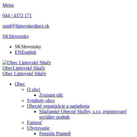
Menu
044 / 4372 171
urad@liptovskesliace.sk
SK
Slovensky
SK
Slovensky
EN
English
Obec
Liptovské Sliače
Obec
Liptovské Sliače
Obec
O obci
Zoznam ulíc
Symboly obce
Obecné organizácie a zariadenia
Sliačanské Obecné Služby, s.r.o, registrovaný
sociálny podnik
Farnosť
Ubytovanie
Penzión Prameň