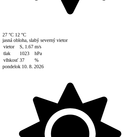
27 °C
12 °C
jasná obloha, slabý severný vietor
vietor
S, 1.67
m/s
tlak
1023
hPa
vlhkosť
37
%
pondelok 10. 8. 2026