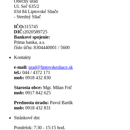
Obecný úrad
Ul. Seč 635/2
034 84 Liptovské Sliače
- Stredný Sliač
IČO:
315745
DIČ:
2020589725
Bankové spojenie:
Prima banka, a.s.
číslo účtu: 8304440001 / 5600
Kontakty
e-mail:
urad@liptovskesliace.sk
tel.:
044 / 4372 171
mob:
0918 432 830
Starosta obce:
Mgr. Milan Frič
mob:
0917 842 625
Prednosta úradu:
Pavol Bartík
mob:
0918 432 831
Stránkové dni
Pondelok: 7:30 - 15:15 hod.