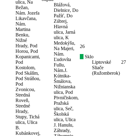
ulica, Na
Blážová,
Bežan,
Dielnice, Do
Nám. Jozefa
Pažíť, Do
Likavčana,
Zúbrej,
Nám.
Hlavná
Martina
ulica, Jarná
Benku,
ulica, K
Nižné
Medokýšu,
Hrady, Pod
26
Na Majeri,
Horou, Pod
Nám.
Kopanicami,
Sklo
Ľudovíta
Pod
Liptovské
27
Fullu,
Kostolom,
Sliače
Nám.J.
Pod Skálím,
(Ružomberok)
Kútnika-
Pod Stráňou,
Šmálova,
Pod
Nižnianska
Zvonicou,
ulica, Pod
Stredná
Pivničiskom,
Roveň,
Pražská
Stredné
ulica, Seč,
Hrady,
Školská
Stupy, Tichá
ulica, Ulica
ulica, Ulica
J. Hanulu,
B.
Záhrady,
Kubánkovej,
Záhumnie