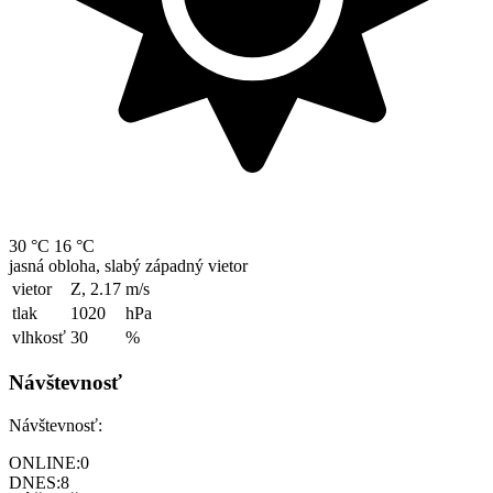
30 °C
16 °C
jasná obloha, slabý západný vietor
vietor
Z, 2.17
m/s
tlak
1020
hPa
vlhkosť
30
%
Návštevnosť
Návštevnosť:
ONLINE:
0
DNES:
8