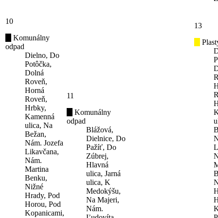
10
13
Komunálny
Plast
odpad
D
Dielno, Do
P
Potôčka,
D
Dolná
R
Roveň,
H
Horná
R
11
Roveň,
H
Hrbky,
Komunálny
K
Kamenná
odpad
u
ulica, Na
Blážová,
B
Bežan,
Dielnice, Do
N
Nám. Jozefa
Pažíť, Do
L
Likavčana,
Zúbrej,
N
Nám.
Hlavná
M
Martina
ulica, Jarná
B
Benku,
ulica, K
N
Nižné
Medokýšu,
H
Hrady, Pod
Na Majeri,
H
Horou, Pod
Nám.
K
Kopanicami,
Ľudovíta
P