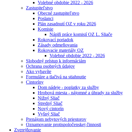
Volebné obdobie 2022 - 2026
Zastupiteľstvo
Obecné zastupiteľstvo
Poslanci
Plán zasadnutí OZ v roku 2026
Komisie
Náplň práce komisií OZ L. Sliače
Rokovací poriadok
Zásady odmeňovania
Rokovacie materiály OZ
Volebné obdobie 2022 - 2026
Slobodný prístup k informáciám
Ochrana osobných údajov
Ako vybavíte
Formuláre a tlačivá na stiahnutie
Cintoríny
Dom nádeje - poplatky za služby
Hrobová miesta - nájomné a úhrady za služby
Nižný Sliač
Stredný Sliač
Nový cintorín
Vyšný Sliač
Prenájom nebytových priestorov
Oznamovanie protispoločenskej činnosti
Zverejňovanie