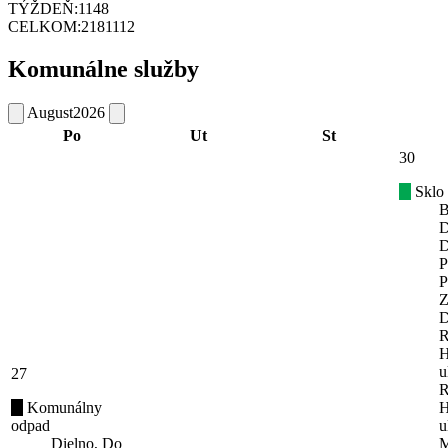
TÝŽDEŇ:
1148
CELKOM:
2181112
Komunálne služby
August
2026
Po
Ut
St
30
Sklo
B
D
D
P
P
Z
D
R
H
u
27
R
Komunálny
H
odpad
u
Dielno, Do
M