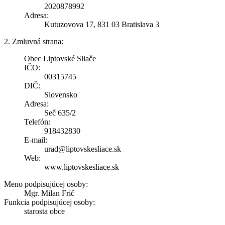
2020878992
Adresa:
Kutuzovova 17, 831 03 Bratislava 3
2. Zmluvná strana:
Obec Liptovské Sliače
IČO:
00315745
DIČ:
Slovensko
Adresa:
Seč 635/2
Telefón:
918432830
E-mail:
urad@liptovskesliace.sk
Web:
www.liptovskesliace.sk
Meno podpisujúcej osoby:
Mgr. Milan Frič
Funkcia podpisujúcej osoby:
starosta obce