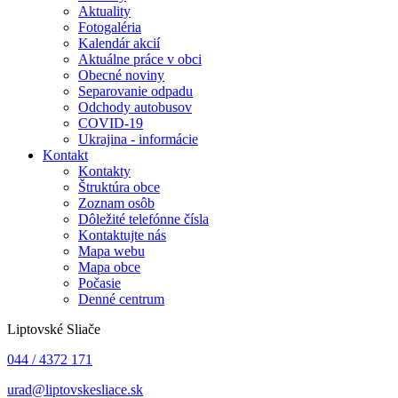
Aktuality
Fotogaléria
Kalendár akcií
Aktuálne práce v obci
Obecné noviny
Separovanie odpadu
Odchody autobusov
COVID-19
Ukrajina - informácie
Kontakt
Kontakty
Štruktúra obce
Zoznam osôb
Dôležité telefónne čísla
Kontaktujte nás
Mapa webu
Mapa obce
Počasie
Denné centrum
Liptovské Sliače
044 / 4372 171
urad@liptovskesliace.sk