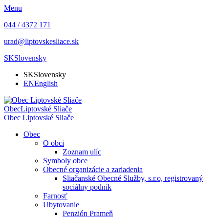
Menu
044 / 4372 171
urad@liptovskesliace.sk
SK
Slovensky
SK
Slovensky
EN
English
Obec
Liptovské Sliače
Obec
Liptovské Sliače
Obec
O obci
Zoznam ulíc
Symboly obce
Obecné organizácie a zariadenia
Sliačanské Obecné Služby, s.r.o, registrovaný
sociálny podnik
Farnosť
Ubytovanie
Penzión Prameň