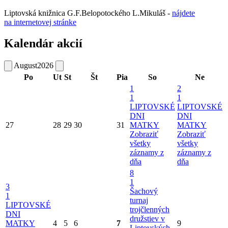
Liptovská knižnica G.F.Belopotockého L.Mikuláš -
nájdete
na internetovej stránke
Kalendár akcií
August
2026
Po
Ut
St
Št
Pia
So
Ne
1
2
1
1
LIPTOVSKÉ
LIPTOVSKÉ
DNI
DNI
27
28
29
30
31
MATKY
MATKY
Zobraziť
Zobraziť
všetky
všetky
záznamy z
záznamy z
dňa
dňa
8
1
3
Šachový
1
turnaj
LIPTOVSKÉ
trojčlenných
DNI
družstiev v
MATKY
4
5
6
7
9
Liptovských