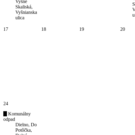
Vyšné
S
Skaliská,
V
Vyšnianska
u
ulica
17
18
19
20
24
Komunálny
odpad
Dielno, Do
Potôčka,