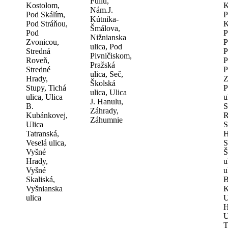
Fullu,
Kostolom,
K
Nám.J.
Pod Skálím,
P
Kútnika-
Pod Stráňou,
K
Šmálova,
Pod
P
Nižnianska
Zvonicou,
P
ulica, Pod
Stredná
P
Pivničiskom,
Roveň,
P
Pražská
Stredné
P
ulica, Seč,
Hrady,
Z
Školská
Stupy, Tichá
P
ulica, Ulica
ulica, Ulica
u
J. Hanulu,
B.
S
Záhrady,
Kubánkovej,
R
Záhumnie
Ulica
S
Tatranská,
H
Veselá ulica,
S
Vyšné
Š
Hrady,
u
Vyšné
u
Skaliská,
B
Vyšnianska
K
ulica
U
H
U
T