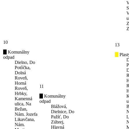
V
S
V
u
Z
Z
10
13
Komunálny
Plast
odpad
D
Dielno, Do
P
Potôčka,
D
Dolná
R
Roveň,
H
Horná
R
11
Roveň,
H
Hrbky,
Komunálny
K
Kamenná
odpad
u
ulica, Na
Blážová,
B
Bežan,
Dielnice, Do
N
Nám. Jozefa
Pažíť, Do
L
Likavčana,
Zúbrej,
N
Nám.
Hlavná
M