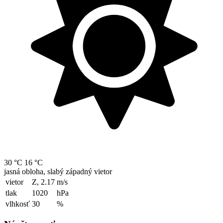
30 °C
16 °C
jasná obloha, slabý západný vietor
vietor
Z, 2.17
m/s
tlak
1020
hPa
vlhkosť
30
%