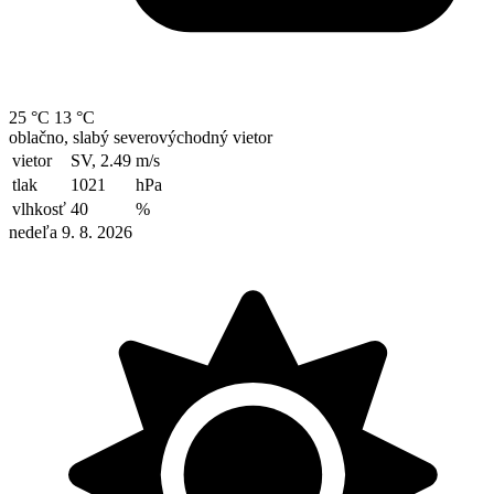
25 °C
13 °C
oblačno, slabý severovýchodný vietor
vietor
SV, 2.49
m/s
tlak
1021
hPa
vlhkosť
40
%
nedeľa 9. 8. 2026