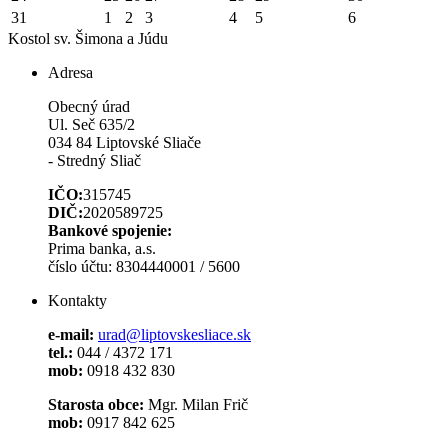
31
1
2
3
4
5
6
Kostol sv. Šimona a Júdu
Adresa
Obecný úrad
Ul. Seč 635/2
034 84 Liptovské Sliače
- Stredný Sliač
IČO:
315745
DIČ:
2020589725
Bankové spojenie:
Prima banka, a.s.
číslo účtu: 8304440001 / 5600
Kontakty
e-mail:
urad@liptovskesliace.sk
tel.:
044 / 4372 171
mob:
0918 432 830
Starosta obce:
Mgr. Milan Frič
mob:
0917 842 625