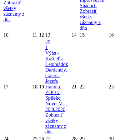
Zobraziť
Sliačoch
všetky
Zobraziť
záznamy z
všetky
dňa
záznamy z
dňa
10
11
12
13
14
15
16
20
1
Výlet -
Kaštieľ a
Letohrádok
Dardanely,
Galéria
Jozefa
17
18
19
Hanulu,
21
22
23
ZOO v
Spišskej
Novej Vsi,
20.8.2026
Zobraziť
všetky
záznamy z
dňa
24
25
26
27
28
29
30