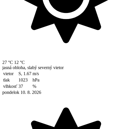
27 °C
12 °C
jasná obloha, slabý severný vietor
vietor
S, 1.67
m/s
tlak
1023
hPa
vlhkosť
37
%
pondelok 10. 8. 2026