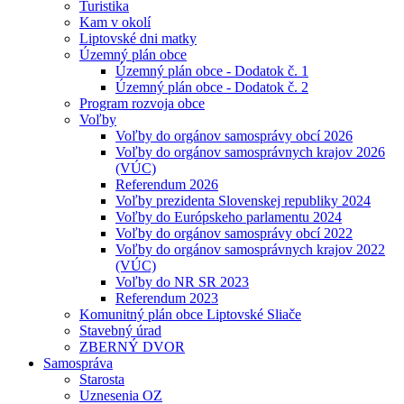
Turistika
Kam v okolí
Liptovské dni matky
Územný plán obce
Územný plán obce - Dodatok č. 1
Územný plán obce - Dodatok č. 2
Program rozvoja obce
Voľby
Voľby do orgánov samosprávy obcí 2026
Voľby do orgánov samosprávnych krajov 2026
(VÚC)
Referendum 2026
Voľby prezidenta Slovenskej republiky 2024
Voľby do Európskeho parlamentu 2024
Voľby do orgánov samosprávy obcí 2022
Voľby do orgánov samosprávnych krajov 2022
(VÚC)
Voľby do NR SR 2023
Referendum 2023
Komunitný plán obce Liptovské Sliače
Stavebný úrad
ZBERNÝ DVOR
Samospráva
Starosta
Uznesenia OZ