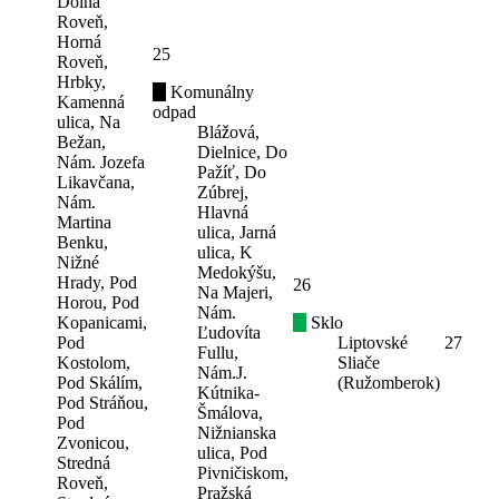
Dolná
Roveň,
Horná
25
Roveň,
Hrbky,
Komunálny
Kamenná
odpad
ulica, Na
Blážová,
Bežan,
Dielnice, Do
Nám. Jozefa
Pažíť, Do
Likavčana,
Zúbrej,
Nám.
Hlavná
Martina
ulica, Jarná
Benku,
ulica, K
Nižné
Medokýšu,
Hrady, Pod
26
Na Majeri,
Horou, Pod
Nám.
Kopanicami,
Sklo
Ľudovíta
Pod
Liptovské
27
Fullu,
Kostolom,
Sliače
Nám.J.
Pod Skálím,
(Ružomberok)
Kútnika-
Pod Stráňou,
Šmálova,
Pod
Nižnianska
Zvonicou,
ulica, Pod
Stredná
Pivničiskom,
Roveň,
Pražská