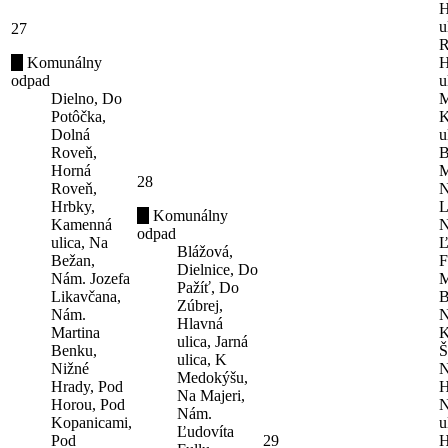
H
u
27
R
Komunálny
H
odpad
u
Dielno, Do
M
Potôčka,
K
Dolná
u
Roveň,
B
Horná
M
28
Roveň,
N
Hrbky,
L
Komunálny
Kamenná
N
odpad
ulica, Na
Ľ
Blážová,
Bežan,
F
Dielnice, Do
Nám. Jozefa
M
Pažíť, Do
Likavčana,
B
Zúbrej,
Nám.
N
Hlavná
Martina
K
ulica, Jarná
Benku,
Š
ulica, K
Nižné
N
Medokýšu,
Hrady, Pod
H
Na Majeri,
Horou, Pod
N
Nám.
Kopanicami,
u
Ľudovíta
Pod
29
H