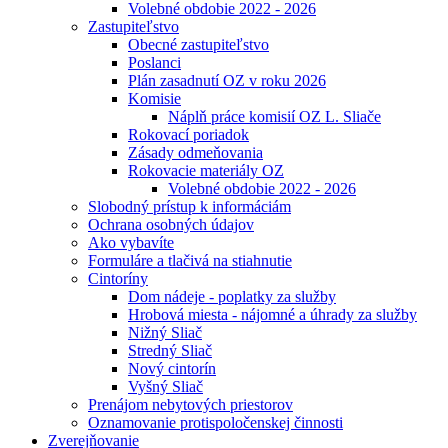
Volebné obdobie 2022 - 2026
Zastupiteľstvo
Obecné zastupiteľstvo
Poslanci
Plán zasadnutí OZ v roku 2026
Komisie
Náplň práce komisií OZ L. Sliače
Rokovací poriadok
Zásady odmeňovania
Rokovacie materiály OZ
Volebné obdobie 2022 - 2026
Slobodný prístup k informáciám
Ochrana osobných údajov
Ako vybavíte
Formuláre a tlačivá na stiahnutie
Cintoríny
Dom nádeje - poplatky za služby
Hrobová miesta - nájomné a úhrady za služby
Nižný Sliač
Stredný Sliač
Nový cintorín
Vyšný Sliač
Prenájom nebytových priestorov
Oznamovanie protispoločenskej činnosti
Zverejňovanie