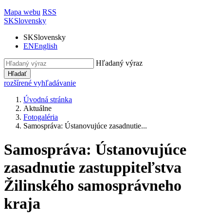
Mapa webu
RSS
SK
Slovensky
SK
Slovensky
EN
English
Hľadaný výraz
Hľadať
rozšírené vyhľadávanie
Úvodná stránka
Aktuálne
Fotogaléria
Samospráva: Ústanovujúce zasadnutie...
Samospráva: Ústanovujúce
zasadnutie zastuppiteľstva
Žilinského samosprávneho
kraja