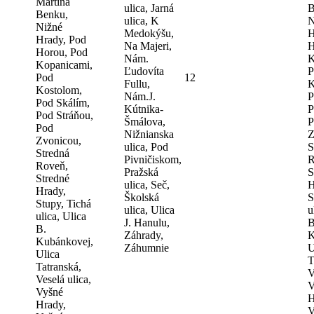
Martina
ulica, Jarná
B
Benku,
ulica, K
N
Nižné
Medokýšu,
H
Hrady, Pod
Na Majeri,
H
Horou, Pod
Nám.
K
Kopanicami,
Ľudovíta
P
Pod
12
Fullu,
K
Kostolom,
Nám.J.
P
Pod Skálím,
Kútnika-
P
Pod Stráňou,
Šmálova,
P
Pod
Nižnianska
Z
Zvonicou,
ulica, Pod
S
Stredná
Pivničiskom,
R
Roveň,
Pražská
S
Stredné
ulica, Seč,
H
Hrady,
Školská
S
Stupy, Tichá
ulica, Ulica
u
ulica, Ulica
J. Hanulu,
B
B.
Záhrady,
K
Kubánkovej,
Záhumnie
U
Ulica
T
Tatranská,
V
Veselá ulica,
V
Vyšné
H
Hrady,
V