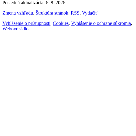
Posledná aktualizácia: 6. 8. 2026
Zmena vzhľadu
,
Štruktúra stránok
,
RSS
,
Vytlačiť
Vyhlásenie o prístupnosti
,
Cookies
,
Vyhlásenie o ochrane súkromia
,
Webové sídlo