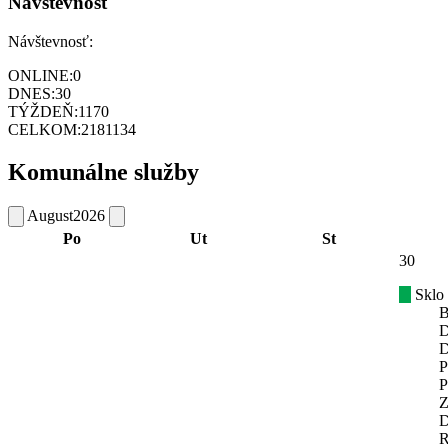
Návštevnosť
Návštevnosť:
ONLINE:
0
DNES:
30
TÝŽDEŇ:
1170
CELKOM:
2181134
Komunálne služby
August
2026
Po
Ut
St
30
Sklo
B
D
D
P
P
Z
D
R