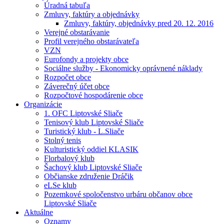
Úradná tabuľa
Zmluvy, faktúry a objednávky
Zmluvy, faktúry, objednávky pred 20. 12. 2016
Verejné obstarávanie
Profil verejného obstarávateľa
VZN
Eurofondy a projekty obce
Sociálne služby - Ekonomicky oprávnené náklady
Rozpočet obce
Záverečný účet obce
Rozpočtové hospodárenie obce
Organizácie
1. OFC Liptovské Sliače
Tenisový klub Liptovské Sliače
Turistický klub - L.Sliače
Stolný tenis
Kulturistický oddiel KLASIK
Florbalový klub
Šachový klub Liptovské Sliače
Občianske združenie Dráčik
eLSe klub
Pozemkové spoločenstvo urbáru občanov obce
Liptovské Sliače
Aktuálne
Oznamy