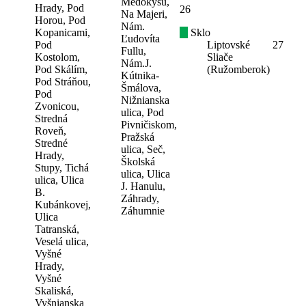
Medokýšu,
Hrady, Pod
26
Na Majeri,
Horou, Pod
Nám.
Kopanicami,
Sklo
Ľudovíta
Pod
Liptovské
27
Fullu,
Kostolom,
Sliače
Nám.J.
Pod Skálím,
(Ružomberok)
Kútnika-
Pod Stráňou,
Šmálova,
Pod
Nižnianska
Zvonicou,
ulica, Pod
Stredná
Pivničiskom,
Roveň,
Pražská
Stredné
ulica, Seč,
Hrady,
Školská
Stupy, Tichá
ulica, Ulica
ulica, Ulica
J. Hanulu,
B.
Záhrady,
Kubánkovej,
Záhumnie
Ulica
Tatranská,
Veselá ulica,
Vyšné
Hrady,
Vyšné
Skaliská,
Vyšnianska