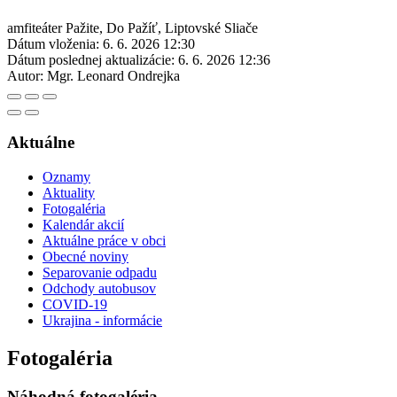
amfiteáter Pažite, Do Pažíť, Liptovské Sliače
Dátum vloženia:
6. 6. 2026 12:30
Dátum poslednej aktualizácie:
6. 6. 2026 12:36
Autor:
Mgr. Leonard Ondrejka
Aktuálne
Oznamy
Aktuality
Fotogaléria
Kalendár akcií
Aktuálne práce v obci
Obecné noviny
Separovanie odpadu
Odchody autobusov
COVID-19
Ukrajina - informácie
Fotogaléria
Náhodná fotogaléria