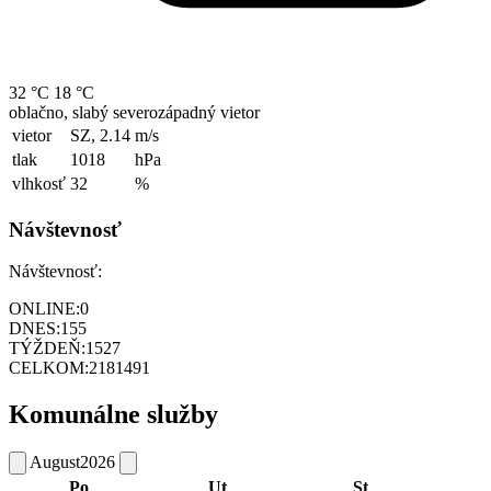
32 °C
18 °C
oblačno, slabý severozápadný vietor
vietor
SZ, 2.14
m/s
tlak
1018
hPa
vlhkosť
32
%
Návštevnosť
Návštevnosť:
ONLINE:
0
DNES:
155
TÝŽDEŇ:
1527
CELKOM:
2181491
Komunálne služby
August
2026
Po
Ut
St