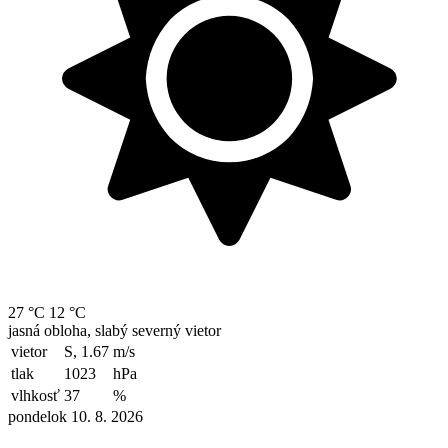
27 °C
12 °C
jasná obloha, slabý severný vietor
vietor
S, 1.67
m/s
tlak
1023
hPa
vlhkosť
37
%
pondelok 10. 8. 2026