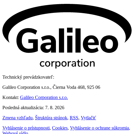
Technický prevádzkovateľ:
Galileo Corporation s.r.o., Čierna Voda 468, 925 06
Kontakt:
Galileo Corporation s.r.o.
Posledná aktualizácia: 7. 8. 2026
Zmena vzhľadu
,
Štruktúra stránok
,
RSS
,
Vytlačiť
Vyhlásenie o prístupnosti
,
Cookies
,
Vyhlásenie o ochrane súkromia
,
Webové sídlo