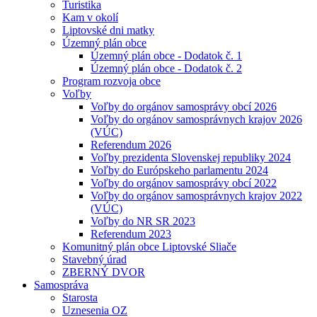
Turistika
Kam v okolí
Liptovské dni matky
Územný plán obce
Územný plán obce - Dodatok č. 1
Územný plán obce - Dodatok č. 2
Program rozvoja obce
Voľby
Voľby do orgánov samosprávy obcí 2026
Voľby do orgánov samosprávnych krajov 2026
(VÚC)
Referendum 2026
Voľby prezidenta Slovenskej republiky 2024
Voľby do Európskeho parlamentu 2024
Voľby do orgánov samosprávy obcí 2022
Voľby do orgánov samosprávnych krajov 2022
(VÚC)
Voľby do NR SR 2023
Referendum 2023
Komunitný plán obce Liptovské Sliače
Stavebný úrad
ZBERNÝ DVOR
Samospráva
Starosta
Uznesenia OZ