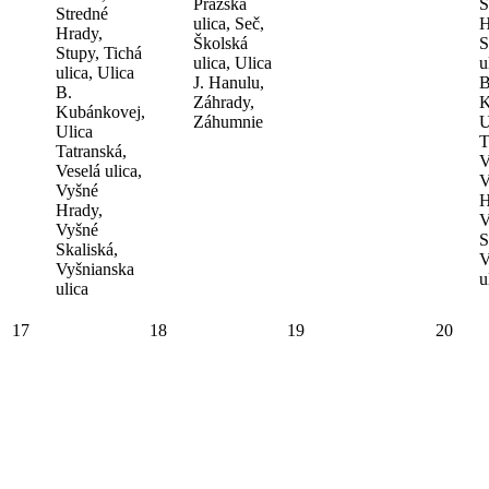
Pražská
S
Stredné
ulica, Seč,
H
Hrady,
Školská
S
Stupy, Tichá
ulica, Ulica
u
ulica, Ulica
J. Hanulu,
B
B.
Záhrady,
K
Kubánkovej,
Záhumnie
U
Ulica
T
Tatranská,
V
Veselá ulica,
V
Vyšné
H
Hrady,
V
Vyšné
S
Skaliská,
V
Vyšnianska
u
ulica
17
18
19
20