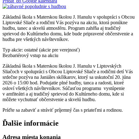
Pridať do Google kalendára
Základná škola s Materskou školou J. Hanulu v spolupráci s Obcou
Liptovské Sliače a rodičmi Vás pozýva na akciu, ktorá ponúkne
hudbu, tanec a skvelú atmosféru. Program zahŕňa aj tradičný
sprievod do Kultúrneho domu, kde bude pripravené občerstvenie a
hudba pre všetkých návštevníkov.
Typ akcie: ostatné (akcie pre verejnosť)
Bezbariérový vstup na akciu
Základná škola s Materskou školou J. Hanulu v Liptovských
Sliačoch v spolupráci s Obcou Liptovské Sliače a rodičmi detí Vás
srdečne pozýva na Janiáles skôlkarov, ktorý sa uskutoční 20. júna
2026 o 15:00 hod. Podujatie plné hudby, tanca a radosti, ktoré
osloví všetkých návštevníkov. Súčasťou programu vystúpenie
v amfiteátri a aj tradičný sprievod do Kultúrneho domu, kde si
môžete vychutnať občerstvenie a skvelú hudbu.
Príďte sa zabaviť a stráviť príjemný čas s priateľmi a rodinou.
Ďalšie informácie
Adresa miesta konania