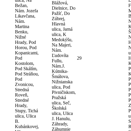
ulica, Na
Ľ
Blážová,
Bežan,
F
Dielnice, Do
Nám. Jozefa
M
Pažíť, Do
Likavčana,
B
Zúbrej,
Nám.
N
Hlavná
Martina
K
ulica, Jarná
Benku,
Š
ulica, K
Nižné
N
Medokýšu,
Hrady, Pod
H
Na Majeri,
Horou, Pod
N
Nám.
Kopanicami,
u
Ľudovíta
Pod
29
H
Fullu,
Kostolom,
K
Nám.J.
Pod Skálím,
P
Kútnika-
Pod Stráňou,
K
Šmálova,
Pod
P
Nižnianska
Zvonicou,
P
ulica, Pod
Stredná
P
Pivničiskom,
Roveň,
P
Pražská
Stredné
P
ulica, Seč,
Hrady,
Z
Školská
Stupy, Tichá
P
ulica, Ulica
ulica, Ulica
u
J. Hanulu,
B.
S
Záhrady,
Kubánkovej,
R
Záhumnie