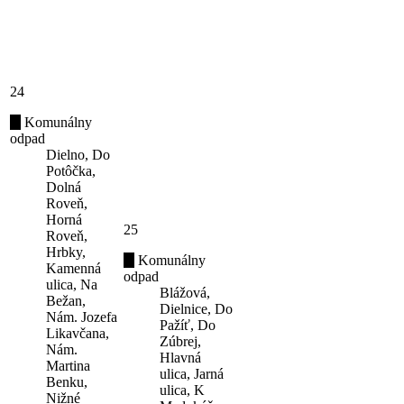
24
Komunálny
odpad
Dielno, Do
Potôčka,
Dolná
Roveň,
Horná
25
Roveň,
Hrbky,
Komunálny
Kamenná
odpad
ulica, Na
Blážová,
Bežan,
Dielnice, Do
Nám. Jozefa
Pažíť, Do
Likavčana,
Zúbrej,
Nám.
Hlavná
Martina
ulica, Jarná
Benku,
ulica, K
Nižné