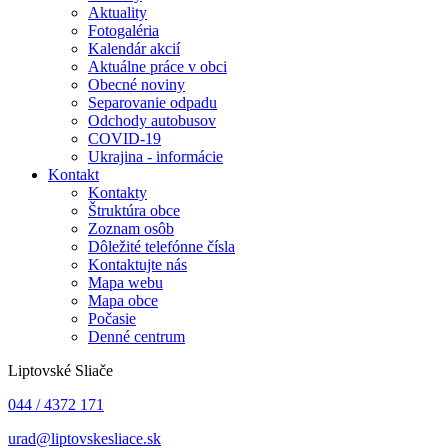
Aktuality
Fotogaléria
Kalendár akcií
Aktuálne práce v obci
Obecné noviny
Separovanie odpadu
Odchody autobusov
COVID-19
Ukrajina - informácie
Kontakt
Kontakty
Štruktúra obce
Zoznam osôb
Dôležité telefónne čísla
Kontaktujte nás
Mapa webu
Mapa obce
Počasie
Denné centrum
Liptovské Sliače
044 / 4372 171
urad@liptovskesliace.sk