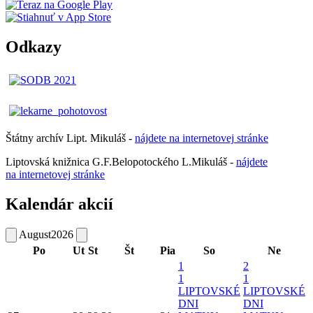
Odkazy
Štátny archív Lipt. Mikuláš -
nájdete
na
internetovej
stránke
Liptovská knižnica G.F.Belopotockého L.Mikuláš -
nájdete
na internetovej stránke
Kalendár akcií
August
2026
Po
Ut
St
Št
Pia
So
Ne
1
2
1
1
LIPTOVSKÉ
LIPTOVSKÉ
DNI
DNI