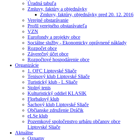
Úradná tabuľa
Zmluvy, faktúry a objednávky
Zmluvy, faktúry, objednávky pred 20. 12. 2016
Verejné obstarávanie
Profil verejného obstarávateľa
VZN
Eurofondy a projekty obce
Sociálne služby - Ekonomicky oprávnené náklady
Rozpočet obce
Záverečný účet obce
Rozpočtové hospodárenie obce
Organizácie
1. OFC Liptovské Sliače
Tenisový klub Liptovské Sliače
Turistický klub - L.Sliače
Stolný tenis
Kulturistický oddiel KLASIK
Florbalový klub
Šachový klub Liptovské Sliače
Občianske združenie Dráčik
eLSe klub
Pozemkové spoločenstvo urbáru občanov obce
Liptovské Sliače
Aktuálne
Oznamy