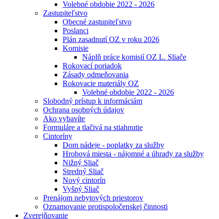
Volebné obdobie 2022 - 2026
Zastupiteľstvo
Obecné zastupiteľstvo
Poslanci
Plán zasadnutí OZ v roku 2026
Komisie
Náplň práce komisií OZ L. Sliače
Rokovací poriadok
Zásady odmeňovania
Rokovacie materiály OZ
Volebné obdobie 2022 - 2026
Slobodný prístup k informáciám
Ochrana osobných údajov
Ako vybavíte
Formuláre a tlačivá na stiahnutie
Cintoríny
Dom nádeje - poplatky za služby
Hrobová miesta - nájomné a úhrady za služby
Nižný Sliač
Stredný Sliač
Nový cintorín
Vyšný Sliač
Prenájom nebytových priestorov
Oznamovanie protispoločenskej činnosti
Zverejňovanie