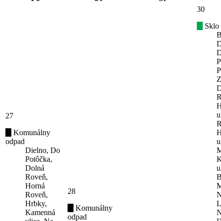
30
Sklo
B
D
D
P
P
Z
D
R
H
u
27
R
Komunálny
H
odpad
u
Dielno, Do
M
Potôčka,
K
Dolná
u
Roveň,
B
Horná
M
28
Roveň,
N
Hrbky,
L
Komunálny
Kamenná
N
odpad