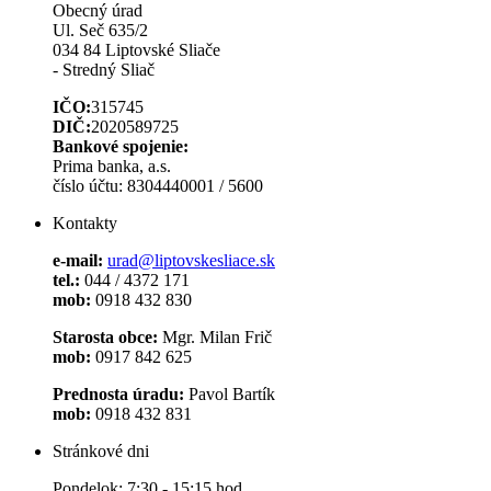
Obecný úrad
Ul. Seč 635/2
034 84 Liptovské Sliače
- Stredný Sliač
IČO:
315745
DIČ:
2020589725
Bankové spojenie:
Prima banka, a.s.
číslo účtu: 8304440001 / 5600
Kontakty
e-mail:
urad@liptovskesliace.sk
tel.:
044 / 4372 171
mob:
0918 432 830
Starosta obce:
Mgr. Milan Frič
mob:
0917 842 625
Prednosta úradu:
Pavol Bartík
mob:
0918 432 831
Stránkové dni
Pondelok: 7:30 - 15:15 hod.