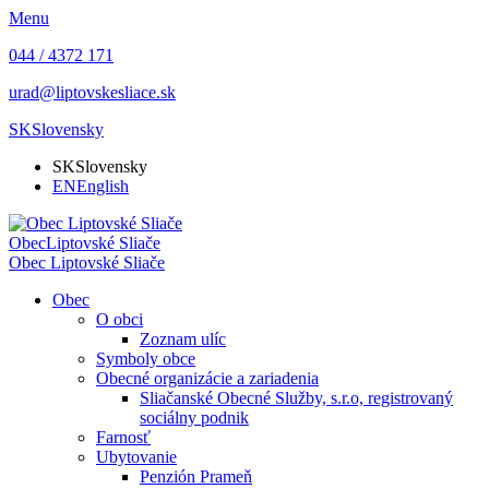
Menu
044 / 4372 171
urad@liptovskesliace.sk
SK
Slovensky
SK
Slovensky
EN
English
Obec
Liptovské Sliače
Obec
Liptovské Sliače
Obec
O obci
Zoznam ulíc
Symboly obce
Obecné organizácie a zariadenia
Sliačanské Obecné Služby, s.r.o, registrovaný
sociálny podnik
Farnosť
Ubytovanie
Penzión Prameň