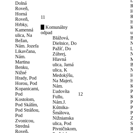
D
Dolná
R
Roveň,
H
Horná
R
11
Roveň,
H
Hrbky,
Komunálny
K
Kamenná
odpad
u
ulica, Na
Blážová,
B
Bežan,
Dielnice, Do
N
Nám. Jozefa
Pažíť, Do
L
Likavčana,
Zúbrej,
N
Nám.
Hlavná
M
Martina
ulica, Jarná
B
Benku,
ulica, K
N
Nižné
Medokýšu,
H
Hrady, Pod
Na Majeri,
H
Horou, Pod
Nám.
K
Kopanicami,
Ľudovíta
P
Pod
12
Fullu,
K
Kostolom,
Nám.J.
P
Pod Skálím,
Kútnika-
P
Pod Stráňou,
Šmálova,
P
Pod
Nižnianska
Z
Zvonicou,
ulica, Pod
S
Stredná
Pivničiskom,
R
Roveň,