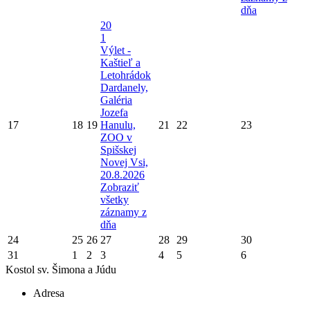
dňa
20
1
Výlet -
Kaštieľ a
Letohrádok
Dardanely,
Galéria
Jozefa
17
18
19
Hanulu,
21
22
23
ZOO v
Spišskej
Novej Vsi,
20.8.2026
Zobraziť
všetky
záznamy z
dňa
24
25
26
27
28
29
30
31
1
2
3
4
5
6
Kostol sv. Šimona a Júdu
Adresa