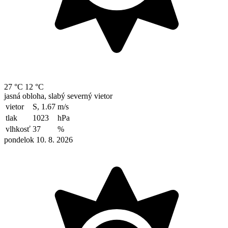
27 °C
12 °C
jasná obloha, slabý severný vietor
vietor
S, 1.67
m/s
tlak
1023
hPa
vlhkosť
37
%
pondelok 10. 8. 2026