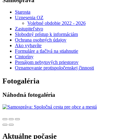
Samospráva
Starosta
Uznesenia OZ
Volebné obdobie 2022 - 2026
Zastupiteľstvo
Slobodný prístup k informáciám
Ochrana osobných údajov
Ako vybavíte
Formuláre a tlačivá na stiahnutie
Cintoríny
Prenájom nebytových priestorov
Oznamovanie protispoločenskej činnosti
Fotogaléria
Náhodná fotogaléria
Aktuálne počasie