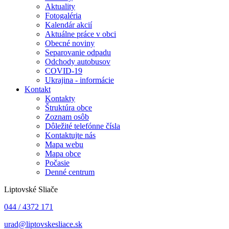
Aktuality
Fotogaléria
Kalendár akcií
Aktuálne práce v obci
Obecné noviny
Separovanie odpadu
Odchody autobusov
COVID-19
Ukrajina - informácie
Kontakt
Kontakty
Štruktúra obce
Zoznam osôb
Dôležité telefónne čísla
Kontaktujte nás
Mapa webu
Mapa obce
Počasie
Denné centrum
Liptovské Sliače
044 / 4372 171
urad@liptovskesliace.sk