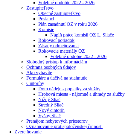
Volebné obdobie 2022 - 2026
Zastupiteľstvo
Obecné zastupiteľstvo
Poslanci
Plán zasadnutí OZ v roku 2026
Komisie
Náplň práce komisií OZ L. Sliače
Rokovací poriadok
Zásady odmeňovania
Rokovacie materiály OZ
Volebné obdobie 2022 - 2026
Slobodný prístup k informáciám
Ochrana osobných údajov
Ako vybavíte
Formuláre a tlačivá na stiahnutie
Cintoríny
Dom nádeje - poplatky za služby
Hrobová miesta - nájomné a úhrady za služby
Nižný Sliač
Stredný Sliač
Nový cintorín
Vyšný Sliač
Prenájom nebytových priestorov
Oznamovanie protispoločenskej činnosti
Zverejňovanie