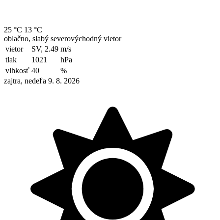
25 °C
13 °C
oblačno, slabý severovýchodný vietor
vietor
SV, 2.49
m/s
tlak
1021
hPa
vlhkosť
40
%
zajtra, nedeľa 9. 8. 2026