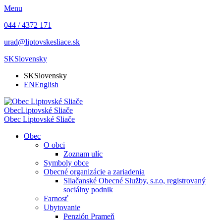
Menu
044 / 4372 171
urad@liptovskesliace.sk
SK
Slovensky
SK
Slovensky
EN
English
Obec
Liptovské Sliače
Obec
Liptovské Sliače
Obec
O obci
Zoznam ulíc
Symboly obce
Obecné organizácie a zariadenia
Sliačanské Obecné Služby, s.r.o, registrovaný
sociálny podnik
Farnosť
Ubytovanie
Penzión Prameň