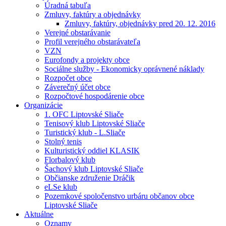
Úradná tabuľa
Zmluvy, faktúry a objednávky
Zmluvy, faktúry, objednávky pred 20. 12. 2016
Verejné obstarávanie
Profil verejného obstarávateľa
VZN
Eurofondy a projekty obce
Sociálne služby - Ekonomicky oprávnené náklady
Rozpočet obce
Záverečný účet obce
Rozpočtové hospodárenie obce
Organizácie
1. OFC Liptovské Sliače
Tenisový klub Liptovské Sliače
Turistický klub - L.Sliače
Stolný tenis
Kulturistický oddiel KLASIK
Florbalový klub
Šachový klub Liptovské Sliače
Občianske združenie Dráčik
eLSe klub
Pozemkové spoločenstvo urbáru občanov obce
Liptovské Sliače
Aktuálne
Oznamy