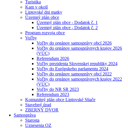
Turistika
Kam v okolí
Liptovské dni matky
Územný plán obce
Územný plán obce - Dodatok č. 1
Územný plán obce - Dodatok č. 2
Program rozvoja obce
Voľby
Voľby do orgánov samosprávy obcí 2026
Voľby do orgánov samosprávnych krajov 2026
(VÚC)
Referendum 2026
Voľby prezidenta Slovenskej republiky 2024
Voľby do Európskeho parlamentu 2024
Voľby do orgánov samosprávy obcí 2022
Voľby do orgánov samosprávnych krajov 2022
(VÚC)
Voľby do NR SR 2023
Referendum 2023
Komunitný plán obce Liptovské Sliače
Stavebný úrad
ZBERNÝ DVOR
Samospráva
Starosta
Uznesenia OZ