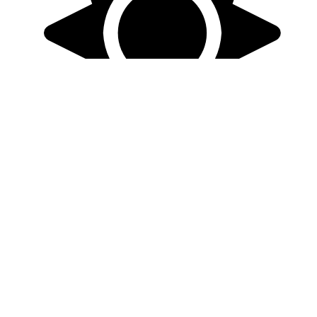
30 °C
16 °C
jasná obloha, slabý západný vietor
vietor
Z, 2.17
m/s
tlak
1020
hPa
vlhkosť
30
%
utorok 11. 8. 2026