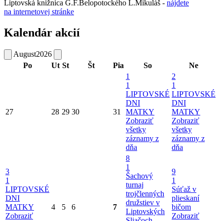
Liptovská knižnica G.F.Belopotockého L.Mikuláš -
nájdete
na internetovej stránke
Kalendár akcií
August
2026
Po
Ut
St
Št
Pia
So
Ne
1
2
1
1
LIPTOVSKÉ
LIPTOVSKÉ
DNI
DNI
27
28
29
30
31
MATKY
MATKY
Zobraziť
Zobraziť
všetky
všetky
záznamy z
záznamy z
dňa
dňa
8
1
3
9
Šachový
1
1
turnaj
LIPTOVSKÉ
Súťaž v
trojčlenných
DNI
plieskaní
družstiev v
MATKY
4
5
6
7
bičom
Liptovských
Zobraziť
Zobraziť
Sliačoch