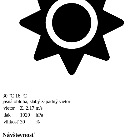
30 °C
16 °C
jasná obloha, slabý západný vietor
vietor
Z, 2.17
m/s
tlak
1020
hPa
vlhkosť
30
%
Návštevnosť