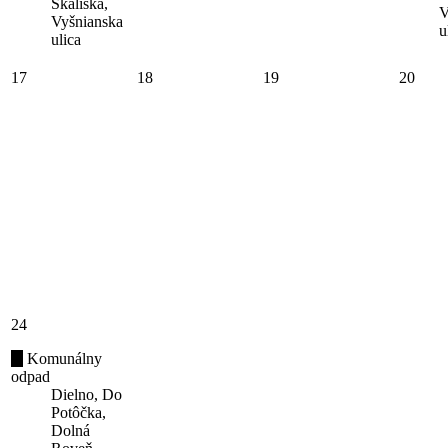
Skaliská,
V
Vyšnianska
u
ulica
17
18
19
20
24
Komunálny
odpad
Dielno, Do
Potôčka,
Dolná