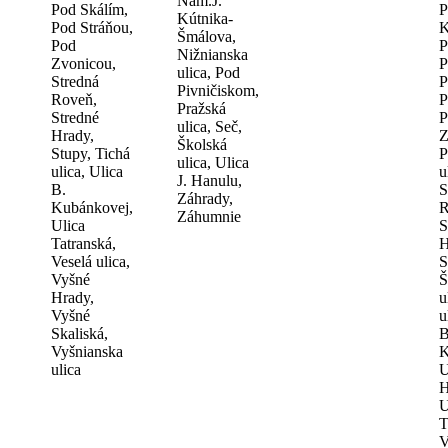
Nám.J.
Pod Skálím,
P
Kútnika-
Pod Stráňou,
K
Šmálova,
Pod
P
Nižnianska
Zvonicou,
P
ulica, Pod
Stredná
P
Pivničiskom,
Roveň,
P
Pražská
Stredné
P
ulica, Seč,
Hrady,
Z
Školská
Stupy, Tichá
P
ulica, Ulica
ulica, Ulica
u
J. Hanulu,
B.
S
Záhrady,
Kubánkovej,
R
Záhumnie
Ulica
S
Tatranská,
H
Veselá ulica,
S
Vyšné
Š
Hrady,
u
Vyšné
u
Skaliská,
B
Vyšnianska
K
ulica
U
H
U
T
V