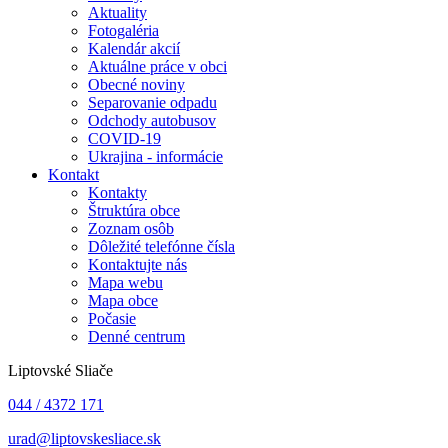
Aktuality
Fotogaléria
Kalendár akcií
Aktuálne práce v obci
Obecné noviny
Separovanie odpadu
Odchody autobusov
COVID-19
Ukrajina - informácie
Kontakt
Kontakty
Štruktúra obce
Zoznam osôb
Dôležité telefónne čísla
Kontaktujte nás
Mapa webu
Mapa obce
Počasie
Denné centrum
Liptovské Sliače
044 / 4372 171
urad@liptovskesliace.sk