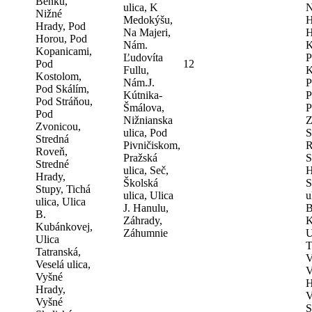
Benku,
ulica, K
N
Nižné
Medokýšu,
H
Hrady, Pod
Na Majeri,
H
Horou, Pod
Nám.
K
Kopanicami,
Ľudovíta
P
Pod
12
Fullu,
K
Kostolom,
Nám.J.
P
Pod Skálím,
Kútnika-
P
Pod Stráňou,
Šmálova,
P
Pod
Nižnianska
Z
Zvonicou,
ulica, Pod
S
Stredná
Pivničiskom,
R
Roveň,
Pražská
S
Stredné
ulica, Seč,
H
Hrady,
Školská
S
Stupy, Tichá
ulica, Ulica
u
ulica, Ulica
J. Hanulu,
B
B.
Záhrady,
K
Kubánkovej,
Záhumnie
U
Ulica
T
Tatranská,
V
Veselá ulica,
V
Vyšné
H
Hrady,
V
Vyšné
S