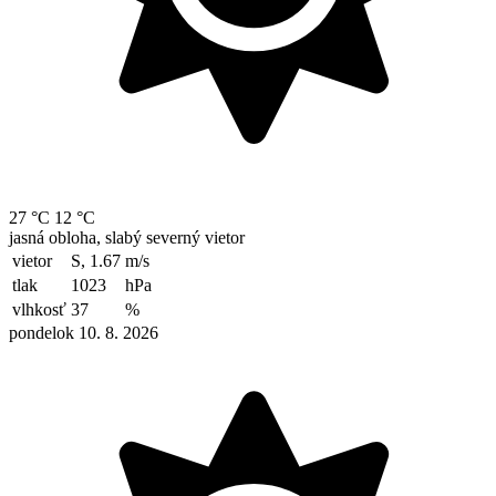
27 °C
12 °C
jasná obloha, slabý severný vietor
vietor
S, 1.67
m/s
tlak
1023
hPa
vlhkosť
37
%
pondelok 10. 8. 2026