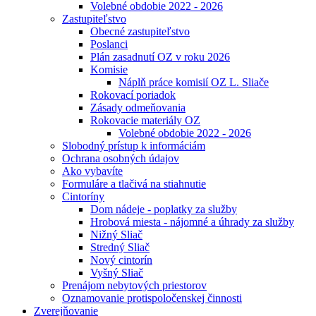
Volebné obdobie 2022 - 2026
Zastupiteľstvo
Obecné zastupiteľstvo
Poslanci
Plán zasadnutí OZ v roku 2026
Komisie
Náplň práce komisií OZ L. Sliače
Rokovací poriadok
Zásady odmeňovania
Rokovacie materiály OZ
Volebné obdobie 2022 - 2026
Slobodný prístup k informáciám
Ochrana osobných údajov
Ako vybavíte
Formuláre a tlačivá na stiahnutie
Cintoríny
Dom nádeje - poplatky za služby
Hrobová miesta - nájomné a úhrady za služby
Nižný Sliač
Stredný Sliač
Nový cintorín
Vyšný Sliač
Prenájom nebytových priestorov
Oznamovanie protispoločenskej činnosti
Zverejňovanie