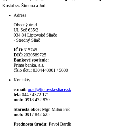
Kostol sv. Šimona a Júdu
Adresa
Obecný úrad
Ul. Seč 635/2
034 84 Liptovské Sliače
- Stredný Sliač
IČO:
315745
DIČ:
2020589725
Bankové spojenie:
Prima banka, a.s.
číslo účtu: 8304440001 / 5600
Kontakty
e-mail:
urad@liptovskesliace.sk
tel.:
044 / 4372 171
mob:
0918 432 830
Starosta obce:
Mgr. Milan Frič
mob:
0917 842 625
Prednosta úradu:
Pavol Bartík