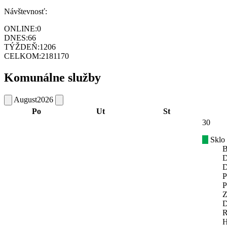
Návštevnosť:
ONLINE:
0
DNES:
66
TÝŽDEŇ:
1206
CELKOM:
2181170
Komunálne služby
August
2026
Po
Ut
St
30
Sklo
B
D
D
P
P
Z
D
R
H