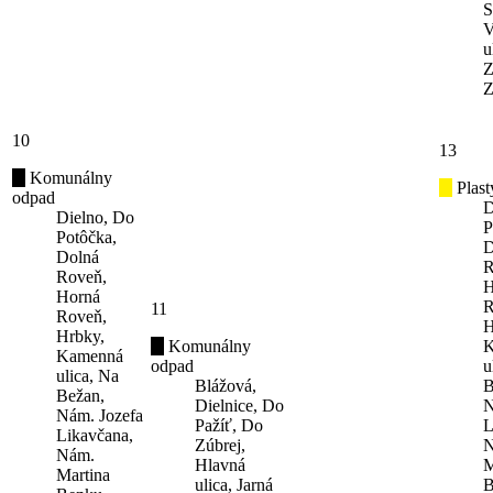
S
V
u
Z
Z
10
13
Komunálny
Plast
odpad
D
Dielno, Do
P
Potôčka,
D
Dolná
R
Roveň,
H
Horná
R
11
Roveň,
H
Hrbky,
Komunálny
K
Kamenná
odpad
u
ulica, Na
Blážová,
B
Bežan,
Dielnice, Do
N
Nám. Jozefa
Pažíť, Do
L
Likavčana,
Zúbrej,
N
Nám.
Hlavná
M
Martina
ulica, Jarná
B