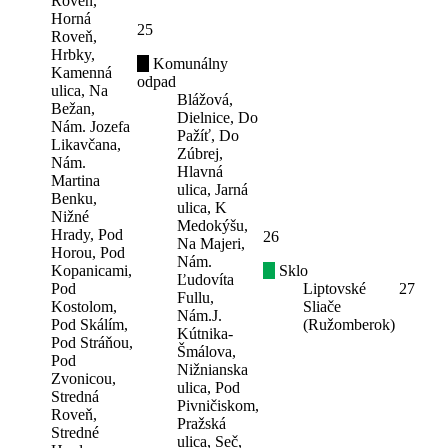
Roveň,
Horná
25
Roveň,
Hrbky,
Komunálny
Kamenná
odpad
ulica, Na
Blážová,
Bežan,
Dielnice, Do
Nám. Jozefa
Pažíť, Do
Likavčana,
Zúbrej,
Nám.
Hlavná
Martina
ulica, Jarná
Benku,
ulica, K
Nižné
Medokýšu,
Hrady, Pod
26
Na Majeri,
Horou, Pod
Nám.
Kopanicami,
Sklo
Ľudovíta
Pod
Liptovské
27
Fullu,
Kostolom,
Sliače
Nám.J.
Pod Skálím,
(Ružomberok)
Kútnika-
Pod Stráňou,
Šmálova,
Pod
Nižnianska
Zvonicou,
ulica, Pod
Stredná
Pivničiskom,
Roveň,
Pražská
Stredné
ulica, Seč,