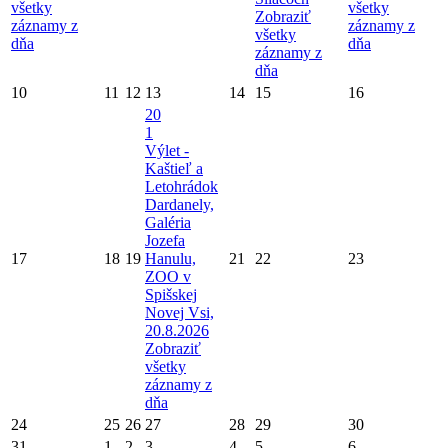
všetky
všetky
Zobraziť
záznamy z
záznamy z
všetky
dňa
dňa
záznamy z
dňa
10
11
12
13
14
15
16
20
1
Výlet -
Kaštieľ a
Letohrádok
Dardanely,
Galéria
Jozefa
17
18
19
Hanulu,
21
22
23
ZOO v
Spišskej
Novej Vsi,
20.8.2026
Zobraziť
všetky
záznamy z
dňa
24
25
26
27
28
29
30
31
1
2
3
4
5
6