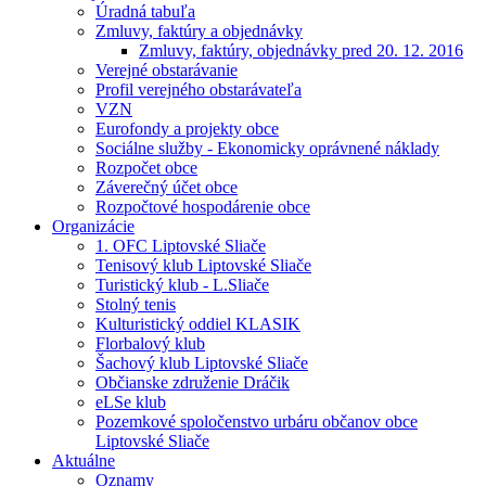
Úradná tabuľa
Zmluvy, faktúry a objednávky
Zmluvy, faktúry, objednávky pred 20. 12. 2016
Verejné obstarávanie
Profil verejného obstarávateľa
VZN
Eurofondy a projekty obce
Sociálne služby - Ekonomicky oprávnené náklady
Rozpočet obce
Záverečný účet obce
Rozpočtové hospodárenie obce
Organizácie
1. OFC Liptovské Sliače
Tenisový klub Liptovské Sliače
Turistický klub - L.Sliače
Stolný tenis
Kulturistický oddiel KLASIK
Florbalový klub
Šachový klub Liptovské Sliače
Občianske združenie Dráčik
eLSe klub
Pozemkové spoločenstvo urbáru občanov obce
Liptovské Sliače
Aktuálne
Oznamy