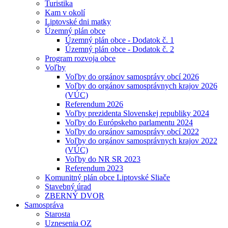
Turistika
Kam v okolí
Liptovské dni matky
Územný plán obce
Územný plán obce - Dodatok č. 1
Územný plán obce - Dodatok č. 2
Program rozvoja obce
Voľby
Voľby do orgánov samosprávy obcí 2026
Voľby do orgánov samosprávnych krajov 2026
(VÚC)
Referendum 2026
Voľby prezidenta Slovenskej republiky 2024
Voľby do Európskeho parlamentu 2024
Voľby do orgánov samosprávy obcí 2022
Voľby do orgánov samosprávnych krajov 2022
(VÚC)
Voľby do NR SR 2023
Referendum 2023
Komunitný plán obce Liptovské Sliače
Stavebný úrad
ZBERNÝ DVOR
Samospráva
Starosta
Uznesenia OZ