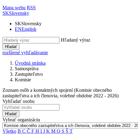
Mapa webu
RSS
SK
Slovensky
SK
Slovensky
EN
English
Hľadaný výraz
Hľadať
rozšírené vyhľadávanie
Úvodná stránka
Samospráva
Zastupiteľstvo
Komisie
Zoznam osôb a kontaktných spojení (Komisie obecného
zastupiteľstva a ich členovia, volebné obdobie 2022 - 2026)
Vyhľadať osobu
Hľadať
Vybrať organizáciu
Všetko
B
C
Č
F
H
I
J
K
M
O
S
Š
T