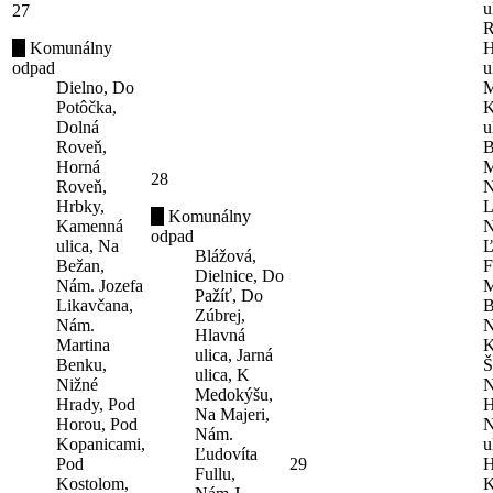
u
27
R
Komunálny
H
odpad
u
Dielno, Do
M
Potôčka,
K
Dolná
u
Roveň,
B
Horná
M
28
Roveň,
N
Hrbky,
L
Komunálny
Kamenná
N
odpad
ulica, Na
Ľ
Blážová,
Bežan,
F
Dielnice, Do
Nám. Jozefa
M
Pažíť, Do
Likavčana,
B
Zúbrej,
Nám.
N
Hlavná
Martina
K
ulica, Jarná
Benku,
Š
ulica, K
Nižné
N
Medokýšu,
Hrady, Pod
H
Na Majeri,
Horou, Pod
N
Nám.
Kopanicami,
u
Ľudovíta
Pod
29
H
Fullu,
Kostolom,
K