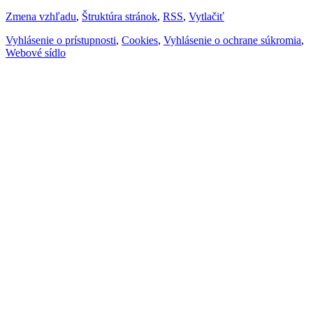
Zmena vzhľadu
,
Štruktúra stránok
,
RSS
,
Vytlačiť
Vyhlásenie o prístupnosti
,
Cookies
,
Vyhlásenie o ochrane súkromia
,
Webové sídlo