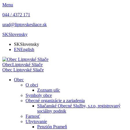
Menu
044 / 4372 171
urad@liptovskesliace.sk
SK
Slovensky
SK
Slovensky
EN
English
Obec
Liptovské Sliače
Obec
Liptovské Sliače
Obec
O obci
Zoznam ulíc
Symboly obce
Obecné organizácie a zariadenia
Sliačanské Obecné Služby, s.r.o, registrovaný
sociálny podnik
Farnosť
Ubytovanie
Penzión Prameň