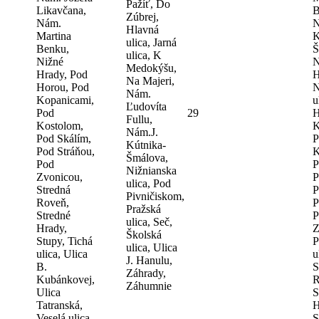
Pažíť, Do
Likavčana,
B
Zúbrej,
Nám.
N
Hlavná
Martina
K
ulica, Jarná
Benku,
Š
ulica, K
Nižné
N
Medokýšu,
Hrady, Pod
H
Na Majeri,
Horou, Pod
N
Nám.
Kopanicami,
u
Ľudovíta
Pod
29
H
Fullu,
Kostolom,
K
Nám.J.
Pod Skálím,
P
Kútnika-
Pod Stráňou,
K
Šmálova,
Pod
P
Nižnianska
Zvonicou,
P
ulica, Pod
Stredná
P
Pivničiskom,
Roveň,
P
Pražská
Stredné
P
ulica, Seč,
Hrady,
Z
Školská
Stupy, Tichá
P
ulica, Ulica
ulica, Ulica
u
J. Hanulu,
B.
S
Záhrady,
Kubánkovej,
R
Záhumnie
Ulica
S
Tatranská,
H
Veselá ulica,
S