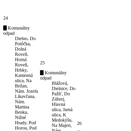
24
Komunálny
odpad
Dielno, Do
Potôčka,
Dolná
Roveň,
Horná
25
Roveň,
Hrbky,
Komunálny
Kamenná
odpad
ulica, Na
Blážová,
Bežan,
Dielnice, Do
Nám. Jozefa
Pažíť, Do
Likavčana,
Zúbrej,
Nám.
Hlavná
Martina
ulica, Jarná
Benku,
ulica, K
Nižné
Medokýšu,
Hrady, Pod
26
Na Majeri,
Horou, Pod
Nám.