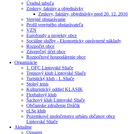
Úradná tabuľa
Zmluvy, faktúry a objednávky
Zmluvy, faktúry, objednávky pred 20. 12. 2016
Verejné obstarávanie
Profil verejného obstarávateľa
VZN
Eurofondy a projekty obce
Sociálne služby - Ekonomicky oprávnené náklady
Rozpočet obce
Záverečný účet obce
Rozpočtové hospodárenie obce
Organizácie
1. OFC Liptovské Sliače
Tenisový klub Liptovské Sliače
Turistický klub - L.Sliače
Stolný tenis
Kulturistický oddiel KLASIK
Florbalový klub
Šachový klub Liptovské Sliače
Občianske združenie Dráčik
eLSe klub
Pozemkové spoločenstvo urbáru občanov obce
Liptovské Sliače
Aktuálne
Oznamy