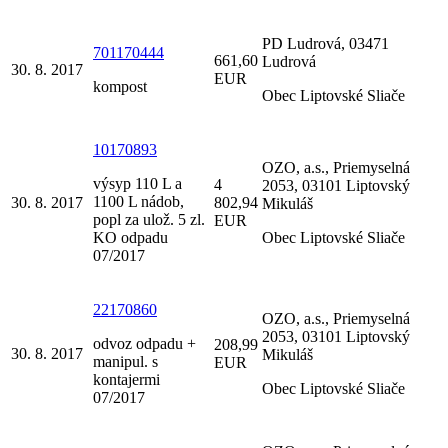
PD Ludrová, 03471
701170444
661,60
Ludrová
30. 8. 2017
EUR
kompost
Obec Liptovské Sliače
10170893
OZO, a.s., Priemyselná
výsyp 110 L a
4
2053, 03101 Liptovský
1100 L nádob,
30. 8. 2017
802,94
Mikuláš
popl za ulož. 5 zl.
EUR
KO odpadu
Obec Liptovské Sliače
07/2017
22170860
OZO, a.s., Priemyselná
2053, 03101 Liptovský
odvoz odpadu +
208,99
30. 8. 2017
Mikuláš
manipul. s
EUR
kontajermi
Obec Liptovské Sliače
07/2017