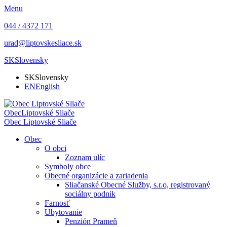
Menu
044 / 4372 171
urad@liptovskesliace.sk
SK
Slovensky
SK
Slovensky
EN
English
Obec
Liptovské Sliače
Obec
Liptovské Sliače
Obec
O obci
Zoznam ulíc
Symboly obce
Obecné organizácie a zariadenia
Sliačanské Obecné Služby, s.r.o, registrovaný
sociálny podnik
Farnosť
Ubytovanie
Penzión Prameň