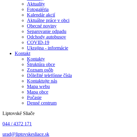
Aktuality
Fotogaléria
Kalendár akcií
Aktuálne práce v obci
Obecné noviny
Separovanie odpadu
Odchody autobusov
COVID-19
Ukrajina - informácie
Kontakt
Kontakty
Štruktúra obce
Zoznam osôb
Dôležité telefónne čísla
Kontaktujte nás
Mapa webu
Mapa obce
Počasie
Denné centrum
Liptovské Sliače
044 / 4372 171
urad@liptovskesliace.sk