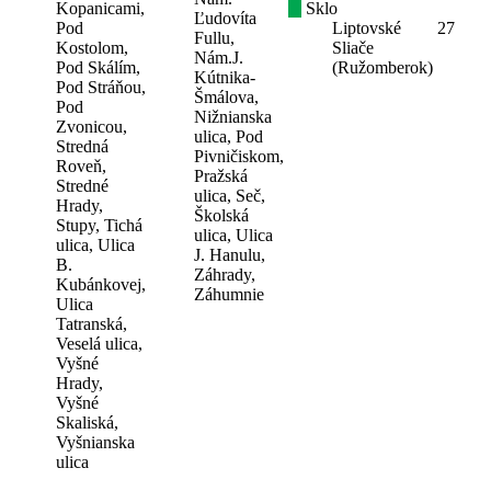
Kopanicami,
Sklo
Ľudovíta
Pod
Liptovské
27
Fullu,
Kostolom,
Sliače
Nám.J.
Pod Skálím,
(Ružomberok)
Kútnika-
Pod Stráňou,
Šmálova,
Pod
Nižnianska
Zvonicou,
ulica, Pod
Stredná
Pivničiskom,
Roveň,
Pražská
Stredné
ulica, Seč,
Hrady,
Školská
Stupy, Tichá
ulica, Ulica
ulica, Ulica
J. Hanulu,
B.
Záhrady,
Kubánkovej,
Záhumnie
Ulica
Tatranská,
Veselá ulica,
Vyšné
Hrady,
Vyšné
Skaliská,
Vyšnianska
ulica