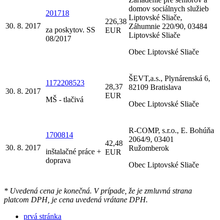
domov sociálnych služieb
201718
Liptovské Sliače,
226,38
30. 8. 2017
Záhumnie 220/90, 03484
za poskytov. SS
EUR
Liptovské Sliače
08/2017
Obec Liptovské Sliače
ŠEVT,a.s., Plynárenská 6,
1172208523
28,37
82109 Bratislava
30. 8. 2017
EUR
MŠ - tlačivá
Obec Liptovské Sliače
R-COMP, s.r.o., E. Bohúňa
1700814
2064/9, 03401
42,48
30. 8. 2017
Ružomberok
inštalačné práce +
EUR
doprava
Obec Liptovské Sliače
* Uvedená cena je konečná. V prípade, že je zmluvná strana
platcom DPH, je cena uvedená vrátane DPH.
prvá stránka