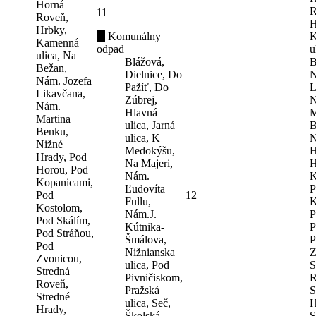
Horná
R
11
Roveň,
H
Hrbky,
Komunálny
K
Kamenná
odpad
u
ulica, Na
Blážová,
B
Bežan,
Dielnice, Do
N
Nám. Jozefa
Pažíť, Do
L
Likavčana,
Zúbrej,
N
Nám.
Hlavná
M
Martina
ulica, Jarná
B
Benku,
ulica, K
N
Nižné
Medokýšu,
H
Hrady, Pod
Na Majeri,
H
Horou, Pod
Nám.
K
Kopanicami,
Ľudovíta
P
Pod
12
Fullu,
K
Kostolom,
Nám.J.
P
Pod Skálím,
Kútnika-
P
Pod Stráňou,
Šmálova,
P
Pod
Nižnianska
Z
Zvonicou,
ulica, Pod
S
Stredná
Pivničiskom,
R
Roveň,
Pražská
S
Stredné
ulica, Seč,
H
Hrady,
Školská
S