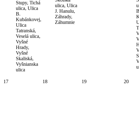
Stupy, Tichá
ulica, Ulica
u
ulica, Ulica
J. Hanulu,
B
B.
Záhrady,
K
Kubánkovej,
Záhumnie
U
Ulica
T
Tatranská,
V
Veselá ulica,
V
Vyšné
H
Hrady,
V
Vyšné
S
Skaliská,
V
Vyšnianska
u
ulica
17
18
19
20