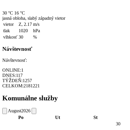
30 °C
16 °C
jasná obloha, slabý západný vietor
vietor
Z, 2.17
m/s
tlak
1020
hPa
vlhkosť
30
%
Návštevnosť
Návštevnosť:
ONLINE:
1
DNES:
117
TÝŽDEŇ:
1257
CELKOM:
2181221
Komunálne služby
August
2026
Po
Ut
St
30