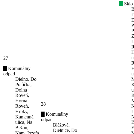
Sklo
B
D
D
P
P
Z
D
R
H
u
27
R
Komunálny
H
odpad
u
Dielno, Do
M
Potôčka,
K
Dolná
u
Roveň,
B
Horná
M
28
Roveň,
N
Hrbky,
L
Komunálny
Kamenná
N
odpad
ulica, Na
Ľ
Blážová,
Bežan,
F
Dielnice, Do
Nám. Jozefa
M