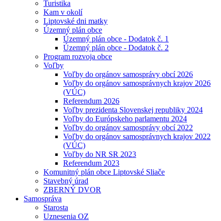
Turistika
Kam v okolí
Liptovské dni matky
Územný plán obce
Územný plán obce - Dodatok č. 1
Územný plán obce - Dodatok č. 2
Program rozvoja obce
Voľby
Voľby do orgánov samosprávy obcí 2026
Voľby do orgánov samosprávnych krajov 2026
(VÚC)
Referendum 2026
Voľby prezidenta Slovenskej republiky 2024
Voľby do Európskeho parlamentu 2024
Voľby do orgánov samosprávy obcí 2022
Voľby do orgánov samosprávnych krajov 2022
(VÚC)
Voľby do NR SR 2023
Referendum 2023
Komunitný plán obce Liptovské Sliače
Stavebný úrad
ZBERNÝ DVOR
Samospráva
Starosta
Uznesenia OZ