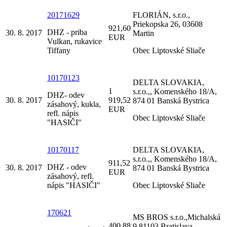
20171629
FLORIÁN, s.r.o.,
Priekopska 26, 03608
921,60
DHZ - priba
30. 8. 2017
Martin
EUR
Vulkan, rukavice
Tiffany
Obec Liptovské Sliače
10170123
DELTA SLOVAKIA,
1
s.r.o.,, Komenského 18/A,
DHZ- odev
30. 8. 2017
919,52
874 01 Banská Bystrica
zásahový, kukla,
EUR
refl. nápis
Obec Liptovské Sliače
"HASIČI"
10170117
DELTA SLOVAKIA,
s.r.o.,, Komenského 18/A,
911,52
DHZ - odev
30. 8. 2017
874 01 Banská Bystrica
EUR
zásahový, refl.
nápis "HASIČI"
Obec Liptovské Sliače
170621
MS BROS s.r.o.,Michalská
400,88
9,81103,Bratislava