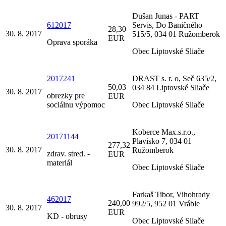
Dušan Junas - PART
612017
Servis, Do Baničného
28,30
30. 8. 2017
515/5, 034 01 Ružomberok
EUR
Oprava sporáka
Obec Liptovské Sliače
2017241
DRAST s. r. o, Seč 635/2,
50,03
034 84 Liptovské Sliače
30. 8. 2017
obrezky pre
EUR
sociálnu výpomoc
Obec Liptovské Sliače
Koberce Max.s.r.o.,
20171144
Plavisko 7, 034 01
277,32
30. 8. 2017
Ružomberok
zdrav. stred. -
EUR
materiál
Obec Liptovské Sliače
Farkaš Tibor, Vihohrady
462017
240,00
992/5, 952 01 Vráble
30. 8. 2017
EUR
KD - obrusy
Obec Liptovské Sliače