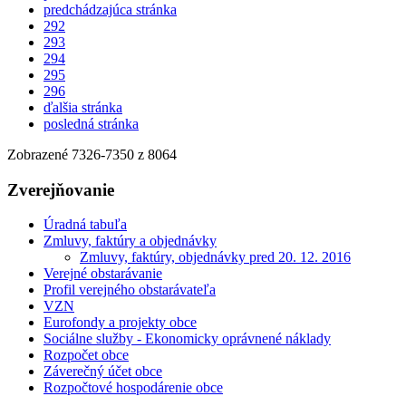
predchádzajúca stránka
292
293
294
295
296
ďalšia stránka
posledná stránka
Zobrazené
7326
-
7350
z 8064
Zverejňovanie
Úradná tabuľa
Zmluvy, faktúry a objednávky
Zmluvy, faktúry, objednávky pred 20. 12. 2016
Verejné obstarávanie
Profil verejného obstarávateľa
VZN
Eurofondy a projekty obce
Sociálne služby - Ekonomicky oprávnené náklady
Rozpočet obce
Záverečný účet obce
Rozpočtové hospodárenie obce