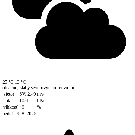
25 °C
13 °C
oblačno, slabý severovýchodný vietor
vietor
SV, 2.49
m/s
tlak
1021
hPa
vlhkosť
40
%
nedeľa 9. 8. 2026