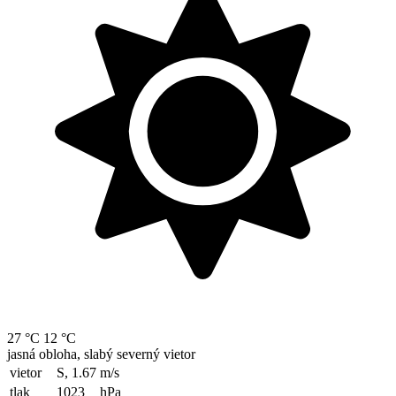
27 °C
12 °C
jasná obloha, slabý severný vietor
vietor
S, 1.67
m/s
tlak
1023
hPa