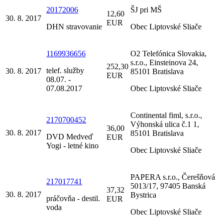
20172006
ŠJ pri MŠ
12,60
30. 8. 2017
EUR
DHN stravovanie
Obec Liptovské Sliače
1169936656
O2 Telefónica Slovakia,
s.r.o., Einsteinova 24,
252,30
telef. služby
30. 8. 2017
85101 Bratislava
EUR
08.07. -
07.08.2017
Obec Liptovské Sliače
Continental fiml, s.r.o.,
2170700452
Výhonská ulica č.1 1,
36,00
30. 8. 2017
85101 Bratislava
DVD Medveď
EUR
Yogi - letné kino
Obec Liptovské Sliače
PAPERA s.r.o., Čerešňová
217017741
5013/17, 97405 Banská
37,32
30. 8. 2017
Bystrica
práčovňa - destil.
EUR
voda
Obec Liptovské Sliače