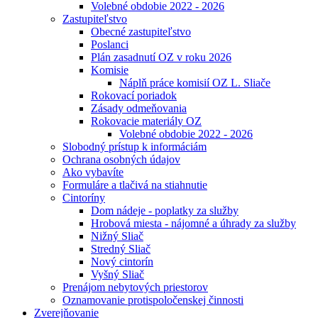
Volebné obdobie 2022 - 2026
Zastupiteľstvo
Obecné zastupiteľstvo
Poslanci
Plán zasadnutí OZ v roku 2026
Komisie
Náplň práce komisií OZ L. Sliače
Rokovací poriadok
Zásady odmeňovania
Rokovacie materiály OZ
Volebné obdobie 2022 - 2026
Slobodný prístup k informáciám
Ochrana osobných údajov
Ako vybavíte
Formuláre a tlačivá na stiahnutie
Cintoríny
Dom nádeje - poplatky za služby
Hrobová miesta - nájomné a úhrady za služby
Nižný Sliač
Stredný Sliač
Nový cintorín
Vyšný Sliač
Prenájom nebytových priestorov
Oznamovanie protispoločenskej činnosti
Zverejňovanie