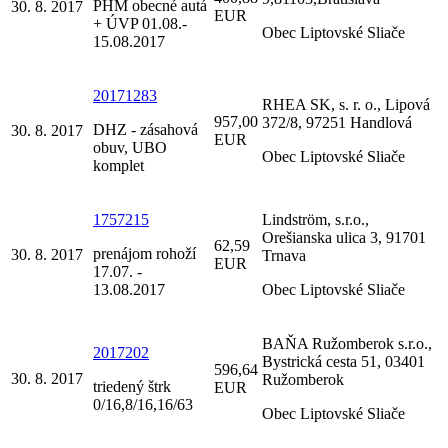
PHM obecné autá
30. 8. 2017
EUR
+ ÚVP 01.08.-
Obec Liptovské Sliače
15.08.2017
20171283
RHEA SK, s. r. o., Lipová
957,00
372/8, 97251 Handlová
DHZ - zásahová
30. 8. 2017
EUR
obuv, UBO
Obec Liptovské Sliače
komplet
1757215
Lindström, s.r.o.,
Orešianska ulica 3, 91701
62,59
prenájom rohoží
30. 8. 2017
Trnava
EUR
17.07. -
13.08.2017
Obec Liptovské Sliače
BAŇA Ružomberok s.r.o.,
2017202
Bystrická cesta 51, 03401
596,64
30. 8. 2017
Ružomberok
triedený štrk
EUR
0/16,8/16,16/63
Obec Liptovské Sliače