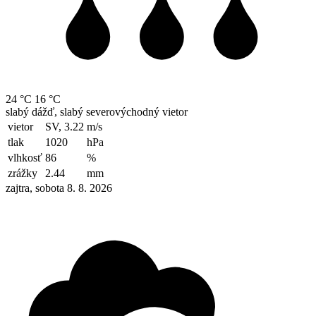
24 °C
16 °C
slabý dážď, slabý severovýchodný vietor
vietor
SV, 3.22
m/s
tlak
1020
hPa
vlhkosť
86
%
zrážky
2.44
mm
zajtra, sobota 8. 8. 2026