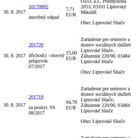
OZO, a.s., Priemyselná
10170892
2053, 03101 Liptovský
7,71
30. 8. 2017
Mikuláš
EUR
stavebný odpad
Obec Liptovské Sliače
Zariadenie pre seniorov a
201720
domov sociálnych služieb
Liptovské Sliače,
15,00
dôchodci - stravný
30. 8. 2017
Záhumnie 220/90, 03484
EUR
príspevok
Liptovské Sliače
07/2017
Obec Liptovské Sliače
Zariadenie pre seniorov a
domov sociálnych služieb
201719
Liptovské Sliače,
94,70
30. 8. 2017
Záhumnie 220/90, 03484
za poskyt. SS
EUR
Liptovské Sliače
08/2017
Obec Liptovské Sliače
Zariadenie pre seniorov a