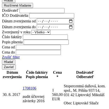
Hľadať
Rozšírené hľadanie
Dodávateľ
IČO Dodávatelia
Dátum zverejnenia od
Dátum zverejnenia do
Zverejnený v roku
Číslo faktúry
Popis plnenia
Cena od
Cena do
Zrušiť filter
Zavrieť
Dátum
Číslo faktúry
Cena
Dodávateľ
zverejnenia
Popis plnenia
*
Odberateľ
Stopercentná daňová, kom.
1708106
1
spol., M. Pišúta 937/14,
30. 8. 2017
560,00
031 42 Liptovský Mikuláš
audit účtovnej
EUR
závierky 2016
Obec Liptovské Sliače