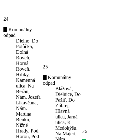
24
Komunálny
odpad
Dielno, Do
Potôčka,
Dolná
Roveň,
Horná
25
Roveň,
Hrbky,
Komunálny
Kamenná
odpad
ulica, Na
Blážová,
Bežan,
Dielnice, Do
Nám. Jozefa
Pažíť, Do
Likavčana,
Zúbrej,
Nám.
Hlavná
Martina
ulica, Jarná
Benku,
ulica, K
Nižné
Medokýšu,
Hrady, Pod
26
Na Majeri,
Horou, Pod
Nám.