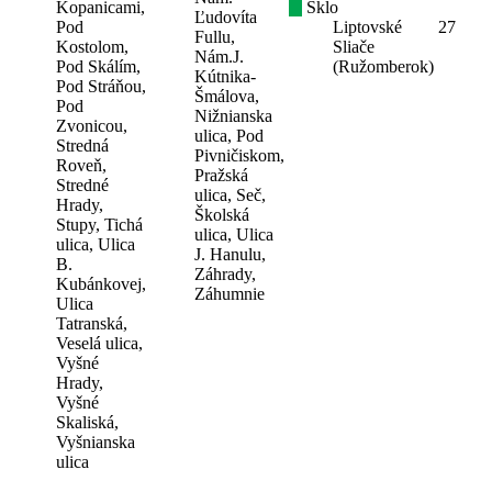
Kopanicami,
Sklo
Ľudovíta
Pod
Liptovské
27
Fullu,
Kostolom,
Sliače
Nám.J.
Pod Skálím,
(Ružomberok)
Kútnika-
Pod Stráňou,
Šmálova,
Pod
Nižnianska
Zvonicou,
ulica, Pod
Stredná
Pivničiskom,
Roveň,
Pražská
Stredné
ulica, Seč,
Hrady,
Školská
Stupy, Tichá
ulica, Ulica
ulica, Ulica
J. Hanulu,
B.
Záhrady,
Kubánkovej,
Záhumnie
Ulica
Tatranská,
Veselá ulica,
Vyšné
Hrady,
Vyšné
Skaliská,
Vyšnianska
ulica