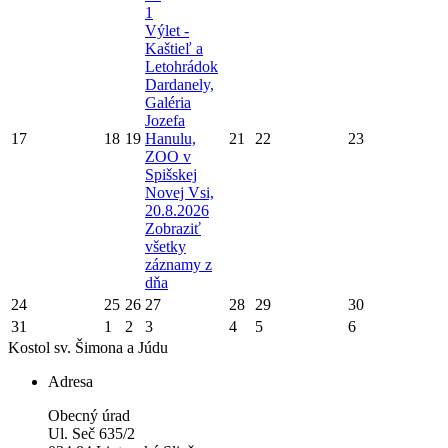
1
Výlet -
Kaštieľ a
Letohrádok
Dardanely,
Galéria
Jozefa
17
18
19
Hanulu,
21
22
23
ZOO v
Spišskej
Novej Vsi,
20.8.2026
Zobraziť
všetky
záznamy z
dňa
24
25
26
27
28
29
30
31
1
2
3
4
5
6
Kostol sv. Šimona a Júdu
Adresa
Obecný úrad
Ul. Seč 635/2