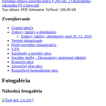
Nájomná zmluva uzavretá podľa § 269 ods. 2 Obchodného
zákonníka FS Liptov.pdf
Typ súboru: PDF dokument, Veľkosť: 206,96 kB
Zverejňovanie
Úradná tabuľa
Zmluvy, faktúry a objednávky
Zmluvy, faktúry, objednávky pred 20. 12. 2016
Verejné obstarávanie
Profil verejného obstarávateľa
VZN
Eurofondy a projekty obce
Sociálne služby - Ekonomicky oprávnené náklady
Rozpočet obce
Záverečný účet obce
Rozpočtové hospodárenie obce
Fotogaléria
Náhodná fotogaléria