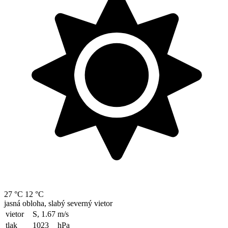
27 °C
12 °C
jasná obloha, slabý severný vietor
vietor
S, 1.67
m/s
tlak
1023
hPa