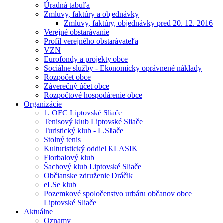
Úradná tabuľa
Zmluvy, faktúry a objednávky
Zmluvy, faktúry, objednávky pred 20. 12. 2016
Verejné obstarávanie
Profil verejného obstarávateľa
VZN
Eurofondy a projekty obce
Sociálne služby - Ekonomicky oprávnené náklady
Rozpočet obce
Záverečný účet obce
Rozpočtové hospodárenie obce
Organizácie
1. OFC Liptovské Sliače
Tenisový klub Liptovské Sliače
Turistický klub - L.Sliače
Stolný tenis
Kulturistický oddiel KLASIK
Florbalový klub
Šachový klub Liptovské Sliače
Občianske združenie Dráčik
eLSe klub
Pozemkové spoločenstvo urbáru občanov obce
Liptovské Sliače
Aktuálne
Oznamy