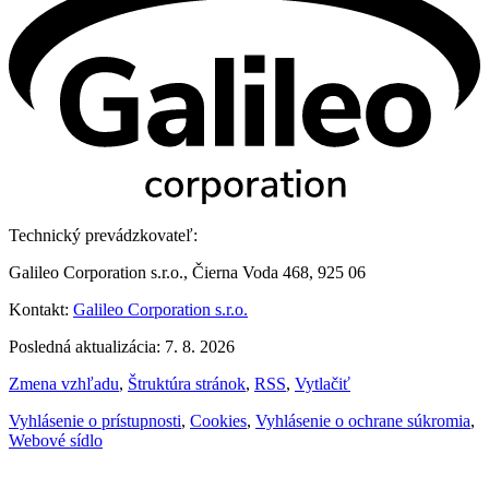
Technický prevádzkovateľ:
Galileo Corporation s.r.o., Čierna Voda 468, 925 06
Kontakt:
Galileo Corporation s.r.o.
Posledná aktualizácia: 7. 8. 2026
Zmena vzhľadu
,
Štruktúra stránok
,
RSS
,
Vytlačiť
Vyhlásenie o prístupnosti
,
Cookies
,
Vyhlásenie o ochrane súkromia
,
Webové sídlo