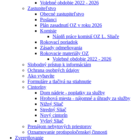
Volebné obdobie 2022 - 2026
Zastupiteľstvo
Obecné zastupiteľstvo
Poslanci
Plán zasadnutí OZ v roku 2026
Komisie
Náplň práce komisií OZ L. Sliače
Rokovací poriadok
Zásady odmeňovania
Rokovacie materiály OZ
Volebné obdobie 2022 - 2026
Slobodný prístup k informáciám
Ochrana osobných údajov
Ako vybavíte
Formuláre a tlačivá na stiahnutie
Cintoríny
Dom nádeje - poplatky za služby
Hrobová miesta - nájomné a úhrady za služby
Nižný Sliač
Stredný Sliač
Nový cintorín
Vyšný Sliač
Prenájom nebytových priestorov
Oznamovanie protispoločenskej činnosti
Zverejňovanie