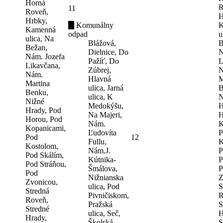
Horná
R
11
Roveň,
H
Hrbky,
Komunálny
K
Kamenná
odpad
u
ulica, Na
Blážová,
B
Bežan,
Dielnice, Do
N
Nám. Jozefa
Pažíť, Do
L
Likavčana,
Zúbrej,
N
Nám.
Hlavná
M
Martina
ulica, Jarná
B
Benku,
ulica, K
N
Nižné
Medokýšu,
H
Hrady, Pod
Na Majeri,
H
Horou, Pod
Nám.
K
Kopanicami,
Ľudovíta
P
Pod
12
Fullu,
K
Kostolom,
Nám.J.
P
Pod Skálím,
Kútnika-
P
Pod Stráňou,
Šmálova,
P
Pod
Nižnianska
Z
Zvonicou,
ulica, Pod
S
Stredná
Pivničiskom,
R
Roveň,
Pražská
S
Stredné
ulica, Seč,
H
Hrady,
Školská
S