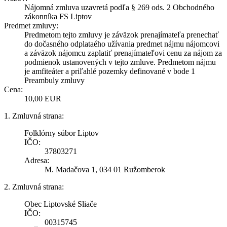
Nájomná zmluva uzavretá podľa § 269 ods. 2 Obchodného
zákonníka FS Liptov
Predmet zmluvy:
Predmetom tejto zmluvy je záväzok prenajímateľa prenechať
do dočasného odplataého užívania predmet nájmu nájomcovi
a záväzok nájomcu zaplatiť prenajímateľovi cenu za nájom za
podmienok ustanovených v tejto zmluve. Predmetom nájmu
je amfiteáter a priľahlé pozemky definované v bode 1
Preambuly zmluvy
Cena:
10,00 EUR
1. Zmluvná strana:
Folklórny súbor Liptov
IČO:
37803271
Adresa:
M. Madačova 1, 034 01 Ružomberok
2. Zmluvná strana:
Obec Liptovské Sliače
IČO:
00315745