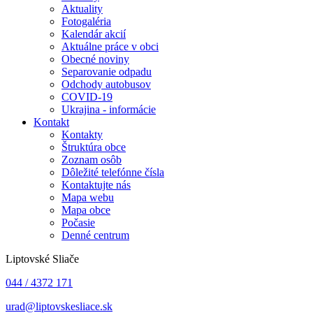
Aktuality
Fotogaléria
Kalendár akcií
Aktuálne práce v obci
Obecné noviny
Separovanie odpadu
Odchody autobusov
COVID-19
Ukrajina - informácie
Kontakt
Kontakty
Štruktúra obce
Zoznam osôb
Dôležité telefónne čísla
Kontaktujte nás
Mapa webu
Mapa obce
Počasie
Denné centrum
Liptovské Sliače
044 / 4372 171
urad@liptovskesliace.sk