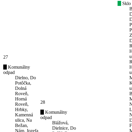
Sklo
B
D
D
P
P
Z
D
R
H
u
27
R
Komunálny
H
odpad
u
Dielno, Do
M
Potôčka,
K
Dolná
u
Roveň,
B
Horná
M
28
Roveň,
N
Hrbky,
L
Komunálny
Kamenná
N
odpad
ulica, Na
Ľ
Blážová,
Bežan,
F
Dielnice, Do
Nám. Jozefa
M