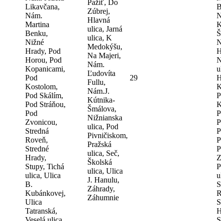
Pažíť, Do
Likavčana,
B
Zúbrej,
Nám.
N
Hlavná
Martina
K
ulica, Jarná
Benku,
Š
ulica, K
Nižné
N
Medokýšu,
Hrady, Pod
H
Na Majeri,
Horou, Pod
N
Nám.
Kopanicami,
u
Ľudovíta
Pod
29
H
Fullu,
Kostolom,
K
Nám.J.
Pod Skálím,
P
Kútnika-
Pod Stráňou,
K
Šmálova,
Pod
P
Nižnianska
Zvonicou,
P
ulica, Pod
Stredná
P
Pivničiskom,
Roveň,
P
Pražská
Stredné
P
ulica, Seč,
Hrady,
Z
Školská
Stupy, Tichá
P
ulica, Ulica
ulica, Ulica
u
J. Hanulu,
B.
S
Záhrady,
Kubánkovej,
R
Záhumnie
Ulica
S
Tatranská,
H
Veselá ulica,
S