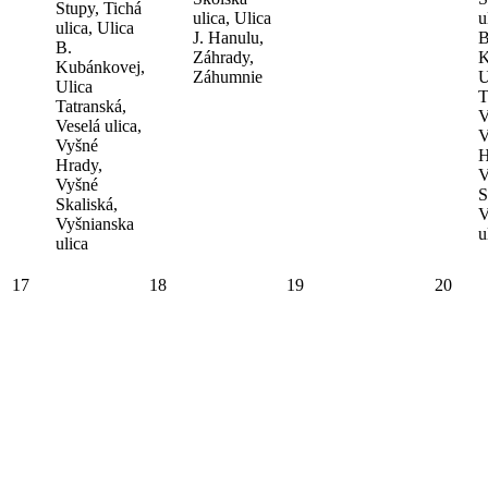
Stupy, Tichá
ulica, Ulica
u
ulica, Ulica
J. Hanulu,
B
B.
Záhrady,
K
Kubánkovej,
Záhumnie
U
Ulica
T
Tatranská,
V
Veselá ulica,
V
Vyšné
H
Hrady,
V
Vyšné
S
Skaliská,
V
Vyšnianska
u
ulica
17
18
19
20