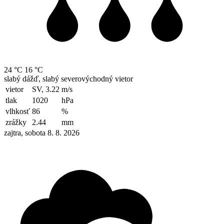
24 °C
16 °C
slabý dážď, slabý severovýchodný vietor
vietor
SV, 3.22
m/s
tlak
1020
hPa
vlhkosť
86
%
zrážky
2.44
mm
zajtra, sobota 8. 8. 2026