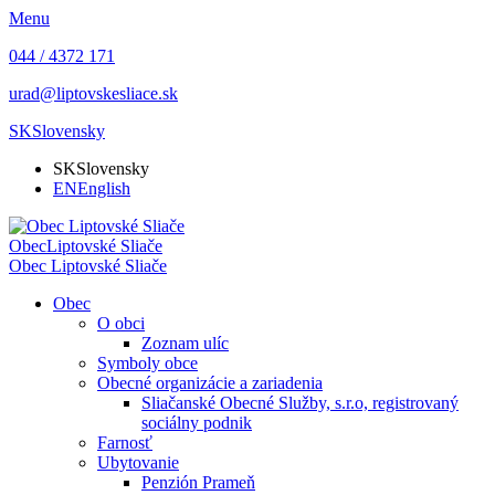
Menu
044 / 4372 171
urad@liptovskesliace.sk
SK
Slovensky
SK
Slovensky
EN
English
Obec
Liptovské Sliače
Obec
Liptovské Sliače
Obec
O obci
Zoznam ulíc
Symboly obce
Obecné organizácie a zariadenia
Sliačanské Obecné Služby, s.r.o, registrovaný
sociálny podnik
Farnosť
Ubytovanie
Penzión Prameň