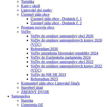
Turistika
Kam v okolí
Liptovské dni matky
Územný plán obce
Územný plán obce - Dodatok č. 1
Územný plán obce - Dodatok č. 2
Program rozvoja obce
Voľby
Voľby do orgánov samosprávy obcí 2026
Voľby do orgánov samosprávnych krajov 2026
(VÚC)
Referendum 2026
Voľby prezidenta Slovenskej republiky 2024
Voľby do Európskeho parlamentu 2024
Voľby do orgánov samosprávy obcí 2022
Voľby do orgánov samosprávnych krajov 2022
(VÚC)
Voľby do NR SR 2023
Referendum 2023
Komunitný plán obce Liptovské Sliače
Stavebný úrad
ZBERNÝ DVOR
Samospráva
Starosta
Uznesenia OZ