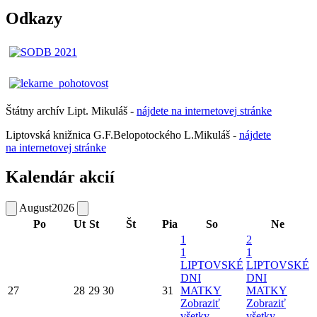
Odkazy
Štátny archív Lipt. Mikuláš -
nájdete
na
internetovej
stránke
Liptovská knižnica G.F.Belopotockého L.Mikuláš -
nájdete
na internetovej stránke
Kalendár akcií
August
2026
Po
Ut
St
Št
Pia
So
Ne
1
2
1
1
LIPTOVSKÉ
LIPTOVSKÉ
DNI
DNI
27
28
29
30
31
MATKY
MATKY
Zobraziť
Zobraziť
všetky
všetky