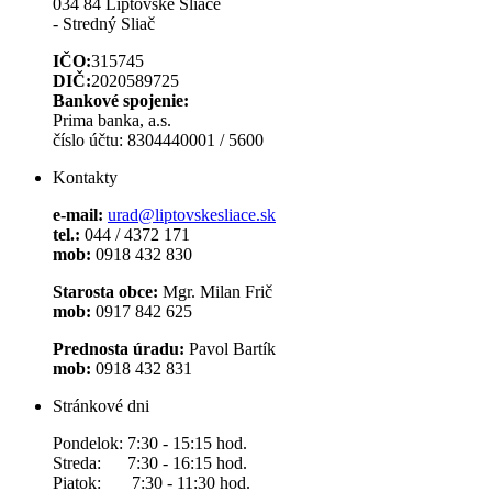
034 84 Liptovské Sliače
- Stredný Sliač
IČO:
315745
DIČ:
2020589725
Bankové spojenie:
Prima banka, a.s.
číslo účtu: 8304440001 / 5600
Kontakty
e-mail:
urad@liptovskesliace.sk
tel.:
044 / 4372 171
mob:
0918 432 830
Starosta obce:
Mgr. Milan Frič
mob:
0917 842 625
Prednosta úradu:
Pavol Bartík
mob:
0918 432 831
Stránkové dni
Pondelok: 7:30 - 15:15 hod.
Streda: 7:30 - 16:15 hod.
Piatok: 7:30 - 11:30 hod.