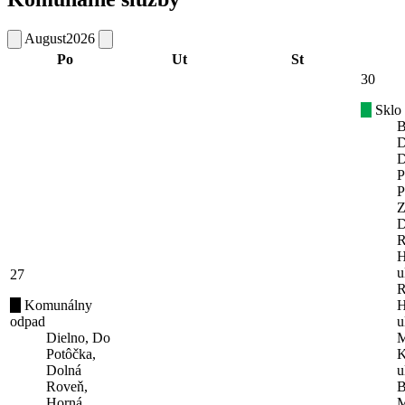
August
2026
Po
Ut
St
30
Sklo
B
D
D
P
P
Z
D
R
H
u
27
R
Komunálny
H
odpad
u
Dielno, Do
M
Potôčka,
K
Dolná
u
Roveň,
B
Horná
M