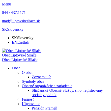
Menu
044 / 4372 171
urad@liptovskesliace.sk
SK
Slovensky
SK
Slovensky
EN
English
Obec
Liptovské Sliače
Obec
Liptovské Sliače
Obec
O obci
Zoznam ulíc
Symboly obce
Obecné organizácie a zariadenia
Sliačanské Obecné Služby, s.r.o, registrovaný
sociálny podnik
Farnosť
Ubytovanie
Penzión Prameň