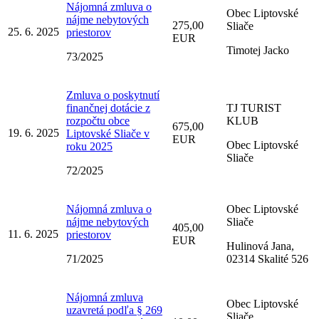
Nájomná zmluva o
Obec Liptovské
nájme nebytových
275,00
Sliače
25. 6. 2025
priestorov
EUR
Timotej Jacko
73/2025
Zmluva o poskytnutí
finančnej dotácie z
TJ TURIST
rozpočtu obce
KLUB
675,00
19. 6. 2025
Liptovské Sliače v
EUR
Obec Liptovské
roku 2025
Sliače
72/2025
Nájomná zmluva o
Obec Liptovské
nájme nebytových
Sliače
405,00
11. 6. 2025
priestorov
EUR
Hulinová Jana,
71/2025
02314 Skalité 526
Nájomná zmluva
Obec Liptovské
uzavretá podľa § 269
Sliače