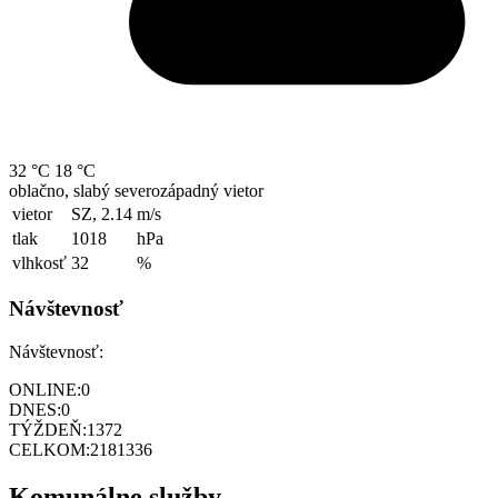
32 °C
18 °C
oblačno, slabý severozápadný vietor
vietor
SZ, 2.14
m/s
tlak
1018
hPa
vlhkosť
32
%
Návštevnosť
Návštevnosť:
ONLINE:
0
DNES:
0
TÝŽDEŇ:
1372
CELKOM:
2181336
Komunálne služby