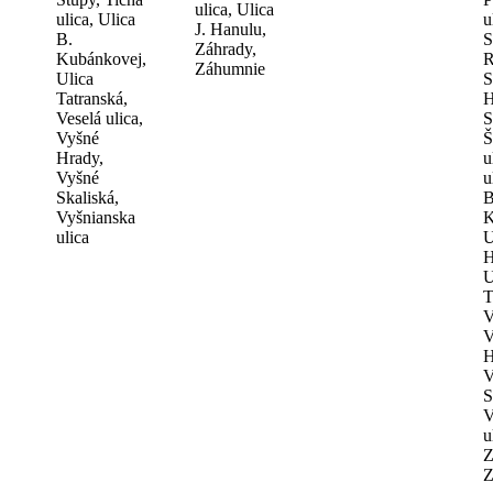
ulica, Ulica
ulica, Ulica
u
J. Hanulu,
B.
S
Záhrady,
Kubánkovej,
R
Záhumnie
Ulica
S
Tatranská,
H
Veselá ulica,
S
Vyšné
Š
Hrady,
u
Vyšné
u
Skaliská,
B
Vyšnianska
K
ulica
U
H
U
T
V
V
H
V
S
V
u
Z
Z