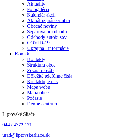
Aktuality
Fotogaléria
Kalendár akcií
Aktuálne práce v obci
Obecné noviny
Separovanie odpadu
Odchody autobusov
COVID-19
Ukrajina - informácie
Kontakt
Kontakty
Štruktúra obce
Zoznam osôb
Dôležité telefónne čísla
Kontaktujte nás
Mapa webu
Mapa obce
Počasie
Denné centrum
Liptovské Sliače
044 / 4372 171
urad@liptovskesliace.sk