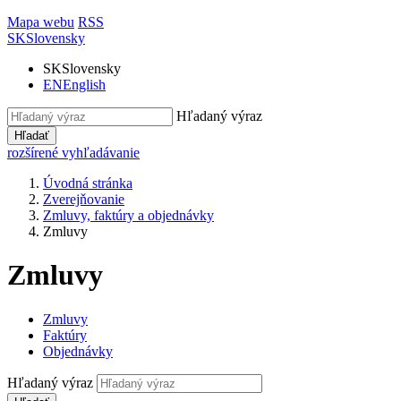
Mapa webu
RSS
SK
Slovensky
SK
Slovensky
EN
English
Hľadaný výraz
Hľadať
rozšírené vyhľadávanie
Úvodná stránka
Zverejňovanie
Zmluvy, faktúry a objednávky
Zmluvy
Zmluvy
Zmluvy
Faktúry
Objednávky
Hľadaný výraz