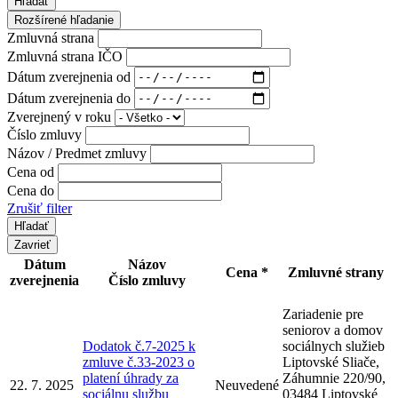
Hľadať
Rozšírené hľadanie
Zmluvná strana
Zmluvná strana IČO
Dátum zverejnenia od
Dátum zverejnenia do
Zverejnený v roku
Číslo zmluvy
Názov / Predmet zmluvy
Cena od
Cena do
Zrušiť filter
Zavrieť
Dátum
Názov
Cena *
Zmluvné strany
zverejnenia
Číslo zmluvy
Zariadenie pre
seniorov a domov
Dodatok č.7-2025 k
sociálnych služieb
zmluve č.33-2023 o
Liptovské Sliače,
platení úhrady za
Záhumnie 220/90,
22. 7. 2025
Neuvedené
sociálnu službu
03484 Liptovské