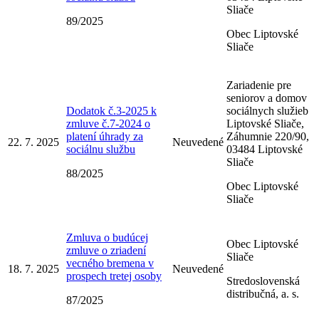
Sliače
89/2025
Obec Liptovské
Sliače
Zariadenie pre
seniorov a domov
Dodatok č.3-2025 k
sociálnych služieb
zmluve č.7-2024 o
Liptovské Sliače,
platení úhrady za
Záhumnie 220/90,
22. 7. 2025
Neuvedené
sociálnu službu
03484 Liptovské
Sliače
88/2025
Obec Liptovské
Sliače
Zmluva o budúcej
Obec Liptovské
zmluve o zriadení
Sliače
vecného bremena v
18. 7. 2025
Neuvedené
prospech tretej osoby
Stredoslovenská
distribučná, a. s.
87/2025