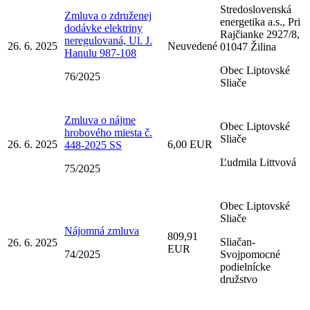
Stredoslovenská
Zmluva o združenej
energetika a.s., Pri
dodávke elektriny
Rajčianke 2927/8,
neregulovaná, Ul. J.
26. 6. 2025
Neuvedené
01047 Žilina
Hanulu 987-108
Obec Liptovské
76/2025
Sliače
Zmluva o nájme
Obec Liptovské
hrobového miesta č.
Sliače
26. 6. 2025
6,00 EUR
448-2025 SS
Ľudmila Littvová
75/2025
Obec Liptovské
Sliače
Nájomná zmluva
809,91
Sliačan-
26. 6. 2025
EUR
74/2025
Svojpomocné
podielnícke
družstvo