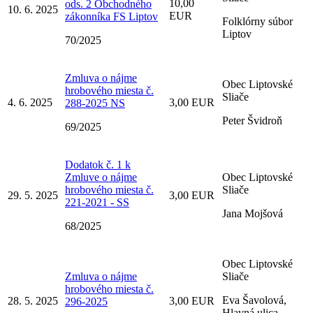
10,00
ods. 2 Obchodného
10. 6. 2025
EUR
zákonníka FS Liptov
Folklórny súbor
Liptov
70/2025
Zmluva o nájme
Obec Liptovské
hrobového miesta č.
Sliače
4. 6. 2025
3,00 EUR
288-2025 NS
Peter Švidroň
69/2025
Dodatok č. 1 k
Zmluve o nájme
Obec Liptovské
hrobového miesta č.
Sliače
29. 5. 2025
3,00 EUR
221-2021 - SS
Jana Mojšová
68/2025
Obec Liptovské
Zmluva o nájme
Sliače
hrobového miesta č.
Eva Šavolová,
28. 5. 2025
3,00 EUR
296-2025
Hlavná ulica