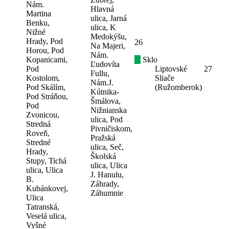
Nám.
Hlavná
Martina
ulica, Jarná
Benku,
ulica, K
Nižné
Medokýšu,
Hrady, Pod
26
Na Majeri,
Horou, Pod
Nám.
Kopanicami,
Sklo
Ľudovíta
Pod
Liptovské
27
Fullu,
Kostolom,
Sliače
Nám.J.
Pod Skálím,
(Ružomberok)
Kútnika-
Pod Stráňou,
Šmálova,
Pod
Nižnianska
Zvonicou,
ulica, Pod
Stredná
Pivničiskom,
Roveň,
Pražská
Stredné
ulica, Seč,
Hrady,
Školská
Stupy, Tichá
ulica, Ulica
ulica, Ulica
J. Hanulu,
B.
Záhrady,
Kubánkovej,
Záhumnie
Ulica
Tatranská,
Veselá ulica,
Vyšné