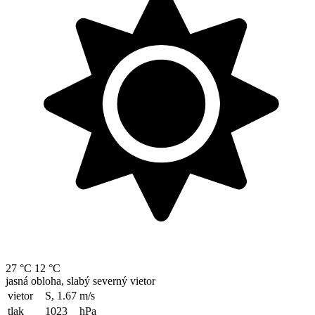
27 °C
12 °C
jasná obloha, slabý severný vietor
vietor
S, 1.67
m/s
tlak
1023
hPa