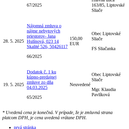
67/2025
163/85, Liptovské
Sliače
Nájomná zmluva o
nájme nebytových
Obec Liptovské
priestorov- Jana
150,00
Sliače
28. 5. 2025
Hulínová, 023 14
EUR
Skalité 526, 50426117
FS Sliačanka
66/2025
Dodatok č. 1 ku
Obec Liptovské
kúpno-predajnej
Sliače
zmluve zo dňa
19. 5. 2025
Neuvedené
04.03.2025
Mgr. Klaudia
Pavlíková
65/2025
* Uvedená cena je konečná. V prípade, že je zmluvná strana
platcom DPH, je cena uvedená vrátane DPH.
prvá stránka