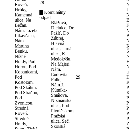
28
Roveň,
N
Hrbky,
L
Komunálny
Kamenná
N
odpad
ulica, Na
Ľ
Blážová,
Bežan,
F
Dielnice, Do
Nám. Jozefa
M
Pažíť, Do
Likavčana,
B
Zúbrej,
Nám.
N
Hlavná
Martina
K
ulica, Jarná
Benku,
Š
ulica, K
Nižné
N
Medokýšu,
Hrady, Pod
H
Na Majeri,
Horou, Pod
N
Nám.
Kopanicami,
u
Ľudovíta
Pod
29
H
Fullu,
Kostolom,
K
Nám.J.
Pod Skálím,
P
Kútnika-
Pod Stráňou,
K
Šmálova,
Pod
P
Nižnianska
Zvonicou,
P
ulica, Pod
Stredná
P
Pivničiskom,
Roveň,
P
Pražská
Stredné
P
ulica, Seč,
Hrady,
Z
Školská
Stupy, Tichá
P