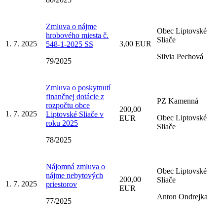
Zmluva o nájme
Obec Liptovské
hrobového miesta č.
Sliače
1. 7. 2025
3,00 EUR
548-1-2025 SS
Silvia Pechová
79/2025
Zmluva o poskytnutí
finančnej dotácie z
PZ Kamenná
rozpočtu obce
200,00
1. 7. 2025
Liptovské Sliače v
Obec Liptovské
EUR
roku 2025
Sliače
78/2025
Nájomná zmluva o
Obec Liptovské
nájme nebytových
200,00
Sliače
1. 7. 2025
priestorov
EUR
Anton Ondrejka
77/2025