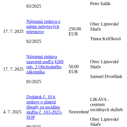
Peter Salák
83/2025
Nájomná zmluva o
Obec Liptovské
nájme nebytových
250,00
Sliače
17. 7. 2025
priestorov
EUR
Timea Kelčíková
82/2025
Nájomná zmluva
uzavretá podľa §269
Obec Liptovské
50,00
ods. 2 Obchodného
Sliače
17. 7. 2025
EUR
zákonníka
Samuel Dvorštiak
81/2025
Dodatok č. 10 k
LIKAVA -
zmluve o platení
centrum
úhrady za sociálnu
sociálnych služieb
4. 7. 2025
Neuvedené
službu č. 103-2023-
SOP
Obec Liptovské
Sliače
80/2025