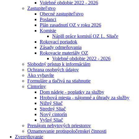
Volebné obdobie 2022 - 2026
Zastupiteľstvo
Obecné zastupiteľstvo
Poslanci
Plán zasadnutí OZ v roku 2026
Komisie
Náplň práce komisií OZ L. Sliače
Rokovací poriadok
Zásady odmeňovania
Rokovacie materiály OZ
Volebné obdobie 2022 - 2026
Slobodný prístup k informáciám
Ochrana osobných údajov
Ako vybavíte
Formuláre a tlačivá na stiahnutie
Cintoríny
Dom nádeje - poplatky za služby
Hrobová miesta - nájomné a úhrady za služby
Nižný Sliač
Stredný Sliač
Nový cintorín
Vyšný Sliač
Prenájom nebytových priestorov
Oznamovanie protispoločenskej činnosti
Zverejňovanie