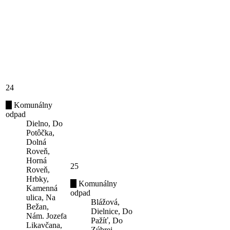
24
Komunálny
odpad
Dielno, Do
Potôčka,
Dolná
Roveň,
Horná
25
Roveň,
Hrbky,
Komunálny
Kamenná
odpad
ulica, Na
Blážová,
Bežan,
Dielnice, Do
Nám. Jozefa
Pažíť, Do
Likavčana,
Zúbrej,