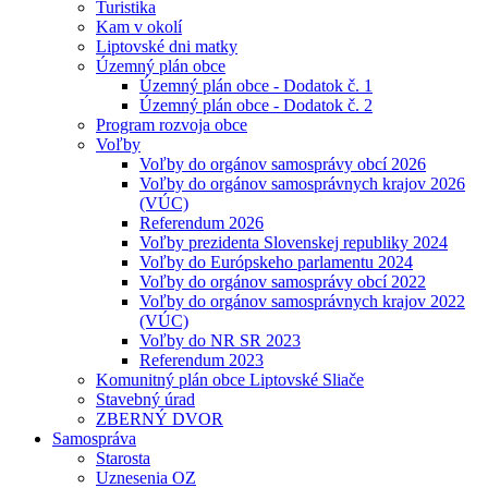
Turistika
Kam v okolí
Liptovské dni matky
Územný plán obce
Územný plán obce - Dodatok č. 1
Územný plán obce - Dodatok č. 2
Program rozvoja obce
Voľby
Voľby do orgánov samosprávy obcí 2026
Voľby do orgánov samosprávnych krajov 2026
(VÚC)
Referendum 2026
Voľby prezidenta Slovenskej republiky 2024
Voľby do Európskeho parlamentu 2024
Voľby do orgánov samosprávy obcí 2022
Voľby do orgánov samosprávnych krajov 2022
(VÚC)
Voľby do NR SR 2023
Referendum 2023
Komunitný plán obce Liptovské Sliače
Stavebný úrad
ZBERNÝ DVOR
Samospráva
Starosta
Uznesenia OZ