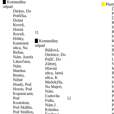
Komunálny
Plast
odpad
D
Dielno, Do
P
Potôčka,
D
Dolná
R
Roveň,
H
Horná
R
11
Roveň,
H
Hrbky,
Komunálny
K
Kamenná
odpad
u
ulica, Na
Blážová,
B
Bežan,
Dielnice, Do
N
Nám. Jozefa
Pažíť, Do
L
Likavčana,
Zúbrej,
N
Nám.
Hlavná
M
Martina
ulica, Jarná
B
Benku,
ulica, K
N
Nižné
Medokýšu,
H
Hrady, Pod
Na Majeri,
H
Horou, Pod
Nám.
K
Kopanicami,
Ľudovíta
P
Pod
12
Fullu,
K
Kostolom,
Nám.J.
P
Pod Skálím,
Kútnika-
P
Pod Stráňou,