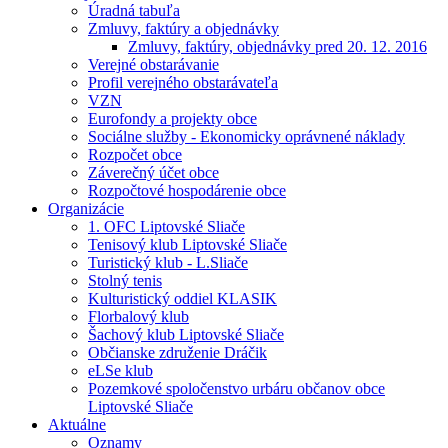
Úradná tabuľa
Zmluvy, faktúry a objednávky
Zmluvy, faktúry, objednávky pred 20. 12. 2016
Verejné obstarávanie
Profil verejného obstarávateľa
VZN
Eurofondy a projekty obce
Sociálne služby - Ekonomicky oprávnené náklady
Rozpočet obce
Záverečný účet obce
Rozpočtové hospodárenie obce
Organizácie
1. OFC Liptovské Sliače
Tenisový klub Liptovské Sliače
Turistický klub - L.Sliače
Stolný tenis
Kulturistický oddiel KLASIK
Florbalový klub
Šachový klub Liptovské Sliače
Občianske združenie Dráčik
eLSe klub
Pozemkové spoločenstvo urbáru občanov obce
Liptovské Sliače
Aktuálne
Oznamy