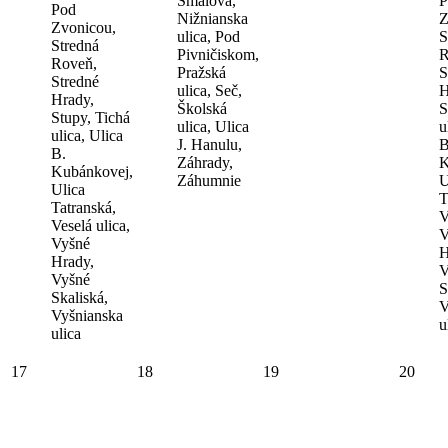
Šmálova,
P
Pod
Nižnianska
Z
Zvonicou,
ulica, Pod
S
Stredná
Pivničiskom,
R
Roveň,
Pražská
S
Stredné
ulica, Seč,
H
Hrady,
Školská
S
Stupy, Tichá
ulica, Ulica
u
ulica, Ulica
J. Hanulu,
B
B.
Záhrady,
K
Kubánkovej,
Záhumnie
U
Ulica
T
Tatranská,
V
Veselá ulica,
V
Vyšné
H
Hrady,
V
Vyšné
S
Skaliská,
V
Vyšnianska
u
ulica
17
18
19
20