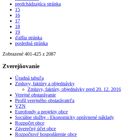
predchádzajúca stránka
15
16
17
18
19
ďalšia stránka
posledná stránka
Zobrazené
401
-
425
z 2087
Zverejňovanie
Úradná tabuľa
Zmluvy, faktúry a objednávky
Zmluvy, faktúry, objednávky pred 20. 12. 2016
Verejné obstarávanie
Profil verejného obstarávateľa
VZN
Eurofondy a projekty obce
Sociálne služby - Ekonomicky oprávnené náklady
Rozpočet obce
Záverečný účet obce
Rozpočtové hospodárenie obce