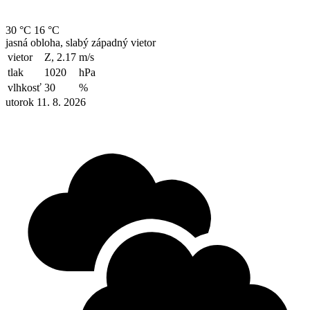
30 °C
16 °C
jasná obloha, slabý západný vietor
vietor
Z, 2.17
m/s
tlak
1020
hPa
vlhkosť
30
%
utorok 11. 8. 2026