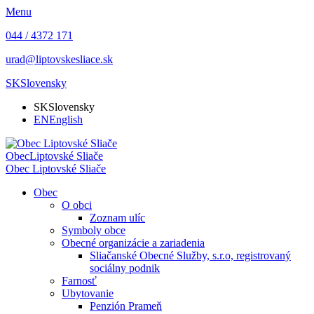
Menu
044 / 4372 171
urad@liptovskesliace.sk
SK
Slovensky
SK
Slovensky
EN
English
Obec
Liptovské Sliače
Obec
Liptovské Sliače
Obec
O obci
Zoznam ulíc
Symboly obce
Obecné organizácie a zariadenia
Sliačanské Obecné Služby, s.r.o, registrovaný
sociálny podnik
Farnosť
Ubytovanie
Penzión Prameň