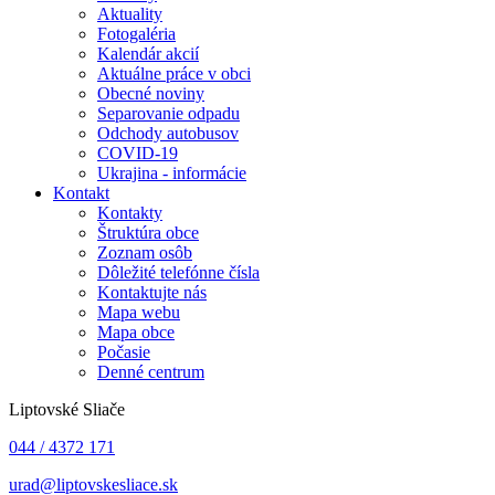
Aktuality
Fotogaléria
Kalendár akcií
Aktuálne práce v obci
Obecné noviny
Separovanie odpadu
Odchody autobusov
COVID-19
Ukrajina - informácie
Kontakt
Kontakty
Štruktúra obce
Zoznam osôb
Dôležité telefónne čísla
Kontaktujte nás
Mapa webu
Mapa obce
Počasie
Denné centrum
Liptovské Sliače
044 / 4372 171
urad@liptovskesliace.sk