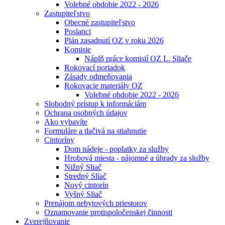
Volebné obdobie 2022 - 2026
Zastupiteľstvo
Obecné zastupiteľstvo
Poslanci
Plán zasadnutí OZ v roku 2026
Komisie
Náplň práce komisií OZ L. Sliače
Rokovací poriadok
Zásady odmeňovania
Rokovacie materiály OZ
Volebné obdobie 2022 - 2026
Slobodný prístup k informáciám
Ochrana osobných údajov
Ako vybavíte
Formuláre a tlačivá na stiahnutie
Cintoríny
Dom nádeje - poplatky za služby
Hrobová miesta - nájomné a úhrady za služby
Nižný Sliač
Stredný Sliač
Nový cintorín
Vyšný Sliač
Prenájom nebytových priestorov
Oznamovanie protispoločenskej činnosti
Zverejňovanie