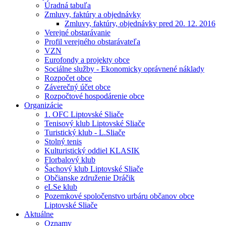
Úradná tabuľa
Zmluvy, faktúry a objednávky
Zmluvy, faktúry, objednávky pred 20. 12. 2016
Verejné obstarávanie
Profil verejného obstarávateľa
VZN
Eurofondy a projekty obce
Sociálne služby - Ekonomicky oprávnené náklady
Rozpočet obce
Záverečný účet obce
Rozpočtové hospodárenie obce
Organizácie
1. OFC Liptovské Sliače
Tenisový klub Liptovské Sliače
Turistický klub - L.Sliače
Stolný tenis
Kulturistický oddiel KLASIK
Florbalový klub
Šachový klub Liptovské Sliače
Občianske združenie Dráčik
eLSe klub
Pozemkové spoločenstvo urbáru občanov obce
Liptovské Sliače
Aktuálne
Oznamy