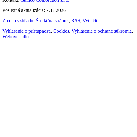
Posledná aktualizácia: 7. 8. 2026
Zmena vzhľadu
,
Štruktúra stránok
,
RSS
,
Vytlačiť
Vyhlásenie o prístupnosti
,
Cookies
,
Vyhlásenie o ochrane súkromia
,
Webové sídlo