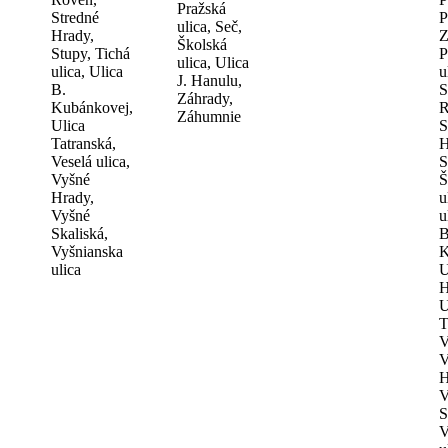
Pražská
Stredné
P
ulica, Seč,
Hrady,
Z
Školská
Stupy, Tichá
P
ulica, Ulica
ulica, Ulica
u
J. Hanulu,
B.
S
Záhrady,
Kubánkovej,
R
Záhumnie
Ulica
S
Tatranská,
H
Veselá ulica,
S
Vyšné
Š
Hrady,
u
Vyšné
u
Skaliská,
B
Vyšnianska
K
ulica
U
H
U
T
V
V
H
V
S
V