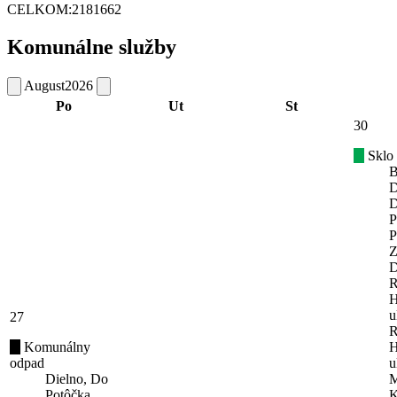
CELKOM:
2181662
Komunálne služby
August
2026
Po
Ut
St
30
Sklo
B
D
D
P
P
Z
D
R
H
u
27
R
Komunálny
H
odpad
u
Dielno, Do
M
Potôčka,
K