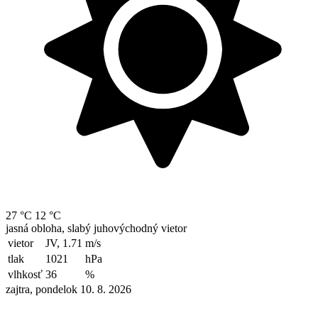
27 °C
12 °C
jasná obloha, slabý juhovýchodný vietor
vietor
JV, 1.71
m/s
tlak
1021
hPa
vlhkosť
36
%
zajtra, pondelok 10. 8. 2026