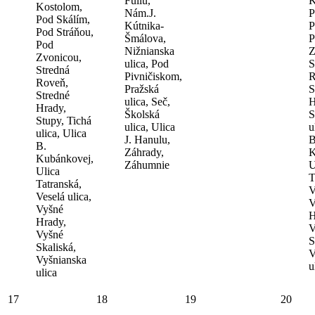
Fullu,
K
Kostolom,
Nám.J.
P
Pod Skálím,
Kútnika-
P
Pod Stráňou,
Šmálova,
P
Pod
Nižnianska
Z
Zvonicou,
ulica, Pod
S
Stredná
Pivničiskom,
R
Roveň,
Pražská
S
Stredné
ulica, Seč,
H
Hrady,
Školská
S
Stupy, Tichá
ulica, Ulica
u
ulica, Ulica
J. Hanulu,
B
B.
Záhrady,
K
Kubánkovej,
Záhumnie
U
Ulica
T
Tatranská,
V
Veselá ulica,
V
Vyšné
H
Hrady,
V
Vyšné
S
Skaliská,
V
Vyšnianska
u
ulica
17
18
19
20