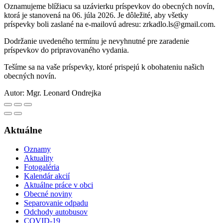
Oznamujeme blížiacu sa uzávierku príspevkov do obecných novín,
ktorá je stanovená na 06. júla 2026. Je dôležité, aby všetky
príspevky boli zaslané na e-mailovú adresu: zrkadlo.ls@gmail.com.
Dodržanie uvedeného termínu je nevyhnutné pre zaradenie
príspevkov do pripravovaného vydania.
Tešíme sa na vaše príspevky, ktoré prispejú k obohateniu našich
obecných novín.
Autor:
Mgr. Leonard Ondrejka
Aktuálne
Oznamy
Aktuality
Fotogaléria
Kalendár akcií
Aktuálne práce v obci
Obecné noviny
Separovanie odpadu
Odchody autobusov
COVID-19