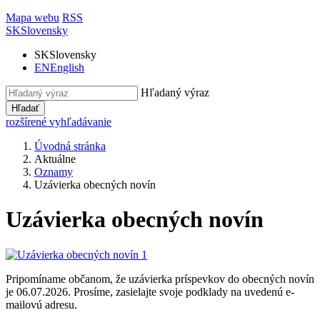
Mapa webu
RSS
SK
Slovensky
SK
Slovensky
EN
English
Hľadaný výraz
Hľadať
rozšírené vyhľadávanie
Úvodná stránka
Aktuálne
Oznamy
Uzávierka obecných novín
Uzávierka obecných novín
Pripomíname občanom, že uzávierka príspevkov do obecných novín
je 06.07.2026. Prosíme, zasielajte svoje podklady na uvedenú e-
mailovú adresu.