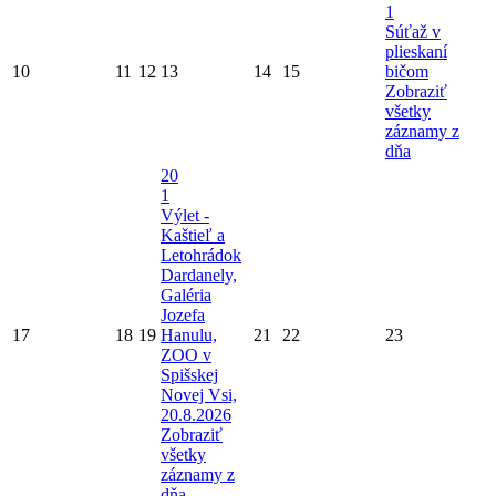
1
Súťaž v
plieskaní
10
11
12
13
14
15
bičom
Zobraziť
všetky
záznamy z
dňa
20
1
Výlet -
Kaštieľ a
Letohrádok
Dardanely,
Galéria
Jozefa
17
18
19
Hanulu,
21
22
23
ZOO v
Spišskej
Novej Vsi,
20.8.2026
Zobraziť
všetky
záznamy z
dňa