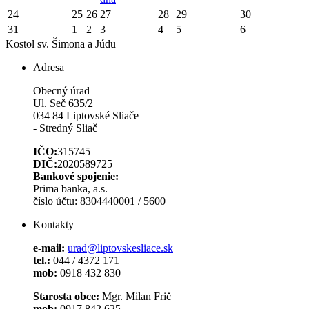
24
25
26
27
28
29
30
31
1
2
3
4
5
6
Kostol sv. Šimona a Júdu
Adresa
Obecný úrad
Ul. Seč 635/2
034 84 Liptovské Sliače
- Stredný Sliač
IČO:
315745
DIČ:
2020589725
Bankové spojenie:
Prima banka, a.s.
číslo účtu: 8304440001 / 5600
Kontakty
e-mail:
urad@liptovskesliace.sk
tel.:
044 / 4372 171
mob:
0918 432 830
Starosta obce:
Mgr. Milan Frič
mob:
0917 842 625