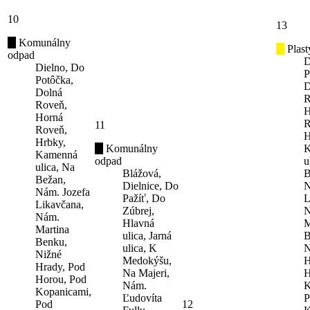
10
13
Komunálny
Plast
odpad
D
Dielno, Do
P
Potôčka,
D
Dolná
R
Roveň,
H
Horná
R
11
Roveň,
H
Hrbky,
Komunálny
K
Kamenná
odpad
u
ulica, Na
Blážová,
B
Bežan,
Dielnice, Do
N
Nám. Jozefa
Pažíť, Do
L
Likavčana,
Zúbrej,
N
Nám.
Hlavná
M
Martina
ulica, Jarná
B
Benku,
ulica, K
N
Nižné
Medokýšu,
H
Hrady, Pod
Na Majeri,
H
Horou, Pod
Nám.
K
Kopanicami,
Ľudovíta
P
Pod
12