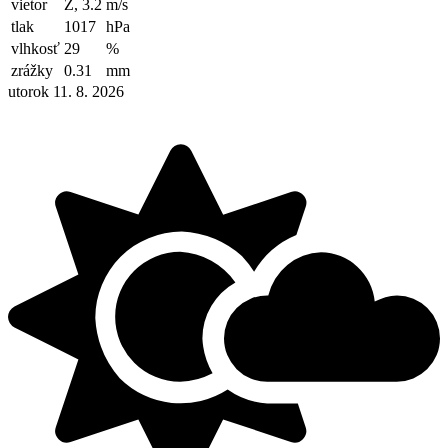
vietor
Z, 3.2
m/s
tlak
1017
hPa
vlhkosť
29
%
zrážky
0.31
mm
utorok 11. 8. 2026