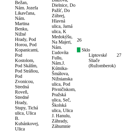
Bežan,
Dielnice, Do
Nám. Jozefa
Pažíť, Do
Likavčana,
Zúbrej,
Nám.
Hlavná
Martina
ulica, Jarná
Benku,
ulica, K
Nižné
Medokýšu,
Hrady, Pod
26
Na Majeri,
Horou, Pod
Nám.
Kopanicami,
Sklo
Ľudovíta
Pod
Liptovské
27
Fullu,
Kostolom,
Sliače
Nám.J.
Pod Skálím,
(Ružomberok)
Kútnika-
Pod Stráňou,
Šmálova,
Pod
Nižnianska
Zvonicou,
ulica, Pod
Stredná
Pivničiskom,
Roveň,
Pražská
Stredné
ulica, Seč,
Hrady,
Školská
Stupy, Tichá
ulica, Ulica
ulica, Ulica
J. Hanulu,
B.
Záhrady,
Kubánkovej,
Záhumnie
Ulica