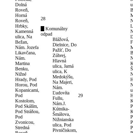
Dolná
u
Roveň,
B
Horná
M
28
Roveň,
N
Hrbky,
L
Komunálny
Kamenná
N
odpad
ulica, Na
Ľ
Blážová,
Bežan,
F
Dielnice, Do
Nám. Jozefa
M
Pažíť, Do
Likavčana,
B
Zúbrej,
Nám.
N
Hlavná
Martina
K
ulica, Jarná
Benku,
Š
ulica, K
Nižné
N
Medokýšu,
Hrady, Pod
H
Na Majeri,
Horou, Pod
N
Nám.
Kopanicami,
u
Ľudovíta
Pod
29
H
Fullu,
Kostolom,
K
Nám.J.
Pod Skálím,
P
Kútnika-
Pod Stráňou,
K
Šmálova,
Pod
P
Nižnianska
Zvonicou,
P
ulica, Pod
Stredná
P
Pivničiskom,
Roveň,
P