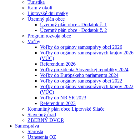
Turistika
Kam v okolí
Liptovské dni matky
Územný plán obce
Územný plán obce - Dodatok č. 1
Územný plán obce - Dodatok č. 2
Program rozvoja obce
Voľby
Voľby do orgánov samosprávy obcí 2026
Voľby do orgánov samosprávnych krajov 2026
(VÚC)
Referendum 2026
Voľby prezidenta Slovenskej republiky 2024
Voľby do Európskeho parlamentu 2024
Voľby do orgánov samosprávy obcí 2022
Voľby do orgánov samosprávnych krajov 2022
(VÚC)
Voľby do NR SR 2023
Referendum 2023
Komunitný plán obce Liptovské Sliače
Stavebný úrad
ZBERNÝ DVOR
Samospráva
Starosta
Uznesenia OZ