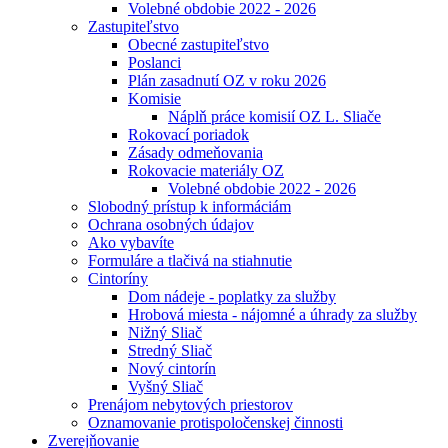
Volebné obdobie 2022 - 2026
Zastupiteľstvo
Obecné zastupiteľstvo
Poslanci
Plán zasadnutí OZ v roku 2026
Komisie
Náplň práce komisií OZ L. Sliače
Rokovací poriadok
Zásady odmeňovania
Rokovacie materiály OZ
Volebné obdobie 2022 - 2026
Slobodný prístup k informáciám
Ochrana osobných údajov
Ako vybavíte
Formuláre a tlačivá na stiahnutie
Cintoríny
Dom nádeje - poplatky za služby
Hrobová miesta - nájomné a úhrady za služby
Nižný Sliač
Stredný Sliač
Nový cintorín
Vyšný Sliač
Prenájom nebytových priestorov
Oznamovanie protispoločenskej činnosti
Zverejňovanie