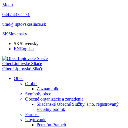
Menu
044 / 4372 171
urad@liptovskesliace.sk
SK
Slovensky
SK
Slovensky
EN
English
Obec
Liptovské Sliače
Obec
Liptovské Sliače
Obec
O obci
Zoznam ulíc
Symboly obce
Obecné organizácie a zariadenia
Sliačanské Obecné Služby, s.r.o, registrovaný
sociálny podnik
Farnosť
Ubytovanie
Penzión Prameň