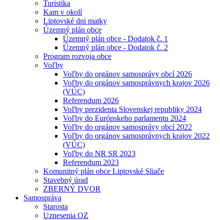
Turistika
Kam v okolí
Liptovské dni matky
Územný plán obce
Územný plán obce - Dodatok č. 1
Územný plán obce - Dodatok č. 2
Program rozvoja obce
Voľby
Voľby do orgánov samosprávy obcí 2026
Voľby do orgánov samosprávnych krajov 2026
(VÚC)
Referendum 2026
Voľby prezidenta Slovenskej republiky 2024
Voľby do Európskeho parlamentu 2024
Voľby do orgánov samosprávy obcí 2022
Voľby do orgánov samosprávnych krajov 2022
(VÚC)
Voľby do NR SR 2023
Referendum 2023
Komunitný plán obce Liptovské Sliače
Stavebný úrad
ZBERNÝ DVOR
Samospráva
Starosta
Uznesenia OZ