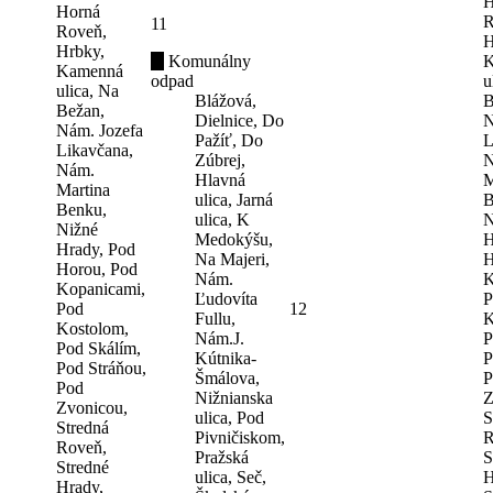
H
Horná
R
11
Roveň,
H
Hrbky,
Komunálny
K
Kamenná
odpad
u
ulica, Na
Blážová,
B
Bežan,
Dielnice, Do
N
Nám. Jozefa
Pažíť, Do
L
Likavčana,
Zúbrej,
N
Nám.
Hlavná
M
Martina
ulica, Jarná
B
Benku,
ulica, K
N
Nižné
Medokýšu,
H
Hrady, Pod
Na Majeri,
H
Horou, Pod
Nám.
K
Kopanicami,
Ľudovíta
P
Pod
12
Fullu,
K
Kostolom,
Nám.J.
P
Pod Skálím,
Kútnika-
P
Pod Stráňou,
Šmálova,
P
Pod
Nižnianska
Z
Zvonicou,
ulica, Pod
S
Stredná
Pivničiskom,
R
Roveň,
Pražská
S
Stredné
ulica, Seč,
H
Hrady,