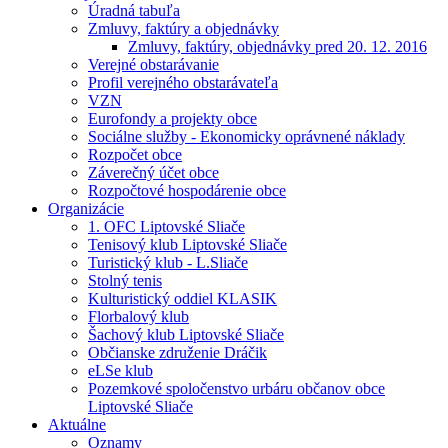
Úradná tabuľa
Zmluvy, faktúry a objednávky
Zmluvy, faktúry, objednávky pred 20. 12. 2016
Verejné obstarávanie
Profil verejného obstarávateľa
VZN
Eurofondy a projekty obce
Sociálne služby - Ekonomicky oprávnené náklady
Rozpočet obce
Záverečný účet obce
Rozpočtové hospodárenie obce
Organizácie
1. OFC Liptovské Sliače
Tenisový klub Liptovské Sliače
Turistický klub - L.Sliače
Stolný tenis
Kulturistický oddiel KLASIK
Florbalový klub
Šachový klub Liptovské Sliače
Občianske združenie Dráčik
eLSe klub
Pozemkové spoločenstvo urbáru občanov obce
Liptovské Sliače
Aktuálne
Oznamy