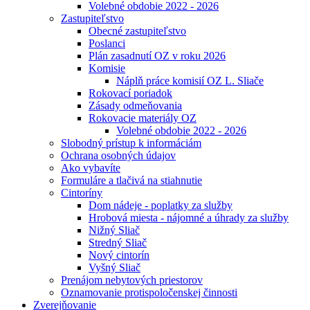
Volebné obdobie 2022 - 2026
Zastupiteľstvo
Obecné zastupiteľstvo
Poslanci
Plán zasadnutí OZ v roku 2026
Komisie
Náplň práce komisií OZ L. Sliače
Rokovací poriadok
Zásady odmeňovania
Rokovacie materiály OZ
Volebné obdobie 2022 - 2026
Slobodný prístup k informáciám
Ochrana osobných údajov
Ako vybavíte
Formuláre a tlačivá na stiahnutie
Cintoríny
Dom nádeje - poplatky za služby
Hrobová miesta - nájomné a úhrady za služby
Nižný Sliač
Stredný Sliač
Nový cintorín
Vyšný Sliač
Prenájom nebytových priestorov
Oznamovanie protispoločenskej činnosti
Zverejňovanie