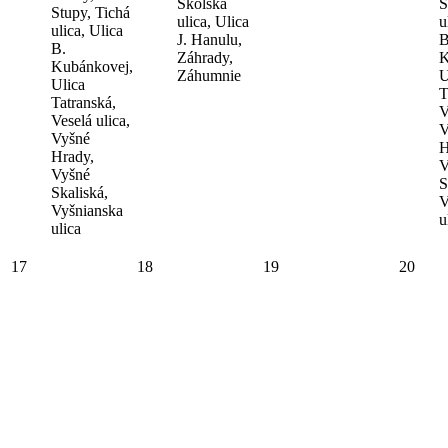
Školská
S
Stupy, Tichá
ulica, Ulica
u
ulica, Ulica
J. Hanulu,
B
B.
Záhrady,
K
Kubánkovej,
Záhumnie
U
Ulica
T
Tatranská,
V
Veselá ulica,
V
Vyšné
H
Hrady,
V
Vyšné
S
Skaliská,
V
Vyšnianska
u
ulica
17
18
19
20