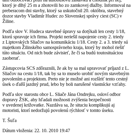
ktorý je dlhý 25 m a zhotovili ho zo zamkovej dlažby. Informoval na
preberacom dni stavby, ktorý sa uskutočnil 20. októbra, stavebný
dozor stavby Vladimír Hudec zo Slovenskej správy ciest (SC) v
Žiline.
Podľa slov V. Hudeca stavebné úpravy sa dotýkali len cesty 1/18,
ktorú spravuje ich firma. Projekt neriešil napojenie cesty 2. triedy
z Liptovských Sliačov na komunikáciu 1/18. Cesty 2. a 3. triedy sú
majetkom Žilinského samosprávneho kraja, ktorý by mohol riešiť
túto situáciu. Od nich bude závisieť, že či sa budú toutosituáciou
zaoberať.
Zástupcovia SCS zdôraznili, že ak by sa mal upravovať príjazd z L.
Sliačov na cestu 1/18, tak by sa to muselo urobiť novým stavebným
povolením a projektom. Preto nie je možné ani rozšíriť tento cestný
úsek o ďalší jazdný prud, lebo by boli narušené vlastnícke vzťahy.
Podľa slov starostu obce L. Sliače Jána Ondrejku, osloví odbor
dopravy ŽSK, aby hľadali možnosti zvýšenia bezpečnosti
v uvedenej križovatke. Nazdáva sa, že situciu komplikujú aj
motoristi, ktorí nedoržujú povolenú rýchlosť v tomto úseku.
T. Šuľa
Dátum vloženia:
22. 10. 2010 19:47