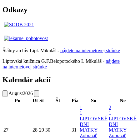
Odkazy
Štátny archív Lipt. Mikuláš -
nájdete
na
internetovej
stránke
Liptovská knižnica G.F.Belopotockého L.Mikuláš -
nájdete
na internetovej stránke
Kalendár akcií
August
2026
Po
Ut
St
Št
Pia
So
Ne
1
2
1
1
LIPTOVSKÉ
LIPTOVSKÉ
DNI
DNI
27
28
29
30
31
MATKY
MATKY
Zobraziť
Zobraziť