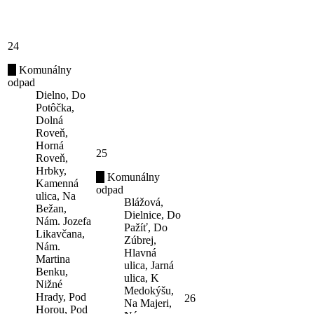
24
Komunálny
odpad
Dielno, Do
Potôčka,
Dolná
Roveň,
Horná
25
Roveň,
Hrbky,
Komunálny
Kamenná
odpad
ulica, Na
Blážová,
Bežan,
Dielnice, Do
Nám. Jozefa
Pažíť, Do
Likavčana,
Zúbrej,
Nám.
Hlavná
Martina
ulica, Jarná
Benku,
ulica, K
Nižné
Medokýšu,
Hrady, Pod
26
Na Majeri,
Horou, Pod