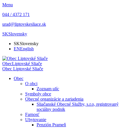
Menu
044 / 4372 171
urad@liptovskesliace.sk
SK
Slovensky
SK
Slovensky
EN
English
Obec
Liptovské Sliače
Obec
Liptovské Sliače
Obec
O obci
Zoznam ulíc
Symboly obce
Obecné organizácie a zariadenia
Sliačanské Obecné Služby, s.r.o, registrovaný
sociálny podnik
Farnosť
Ubytovanie
Penzión Prameň