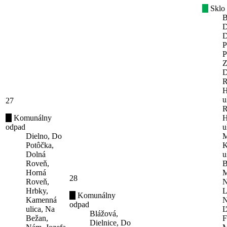
Sklo
B
D
D
P
P
Z
D
R
H
u
27
R
Komunálny
H
odpad
u
Dielno, Do
M
Potôčka,
K
Dolná
u
Roveň,
B
Horná
M
28
Roveň,
N
Hrbky,
L
Komunálny
Kamenná
N
odpad
ulica, Na
Ľ
Blážová,
Bežan,
F
Dielnice, Do