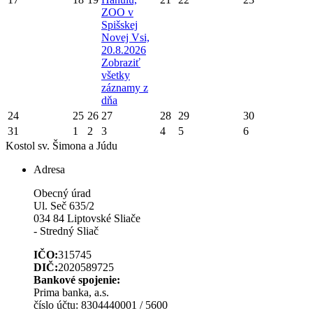
ZOO v
Spišskej
Novej Vsi,
20.8.2026
Zobraziť
všetky
záznamy z
dňa
24
25
26
27
28
29
30
31
1
2
3
4
5
6
Kostol sv. Šimona a Júdu
Adresa
Obecný úrad
Ul. Seč 635/2
034 84 Liptovské Sliače
- Stredný Sliač
IČO:
315745
DIČ:
2020589725
Bankové spojenie:
Prima banka, a.s.
číslo účtu: 8304440001 / 5600