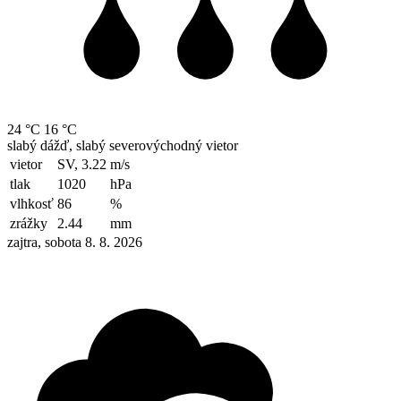
24 °C
16 °C
slabý dážď, slabý severovýchodný vietor
vietor
SV, 3.22
m/s
tlak
1020
hPa
vlhkosť
86
%
zrážky
2.44
mm
zajtra, sobota 8. 8. 2026