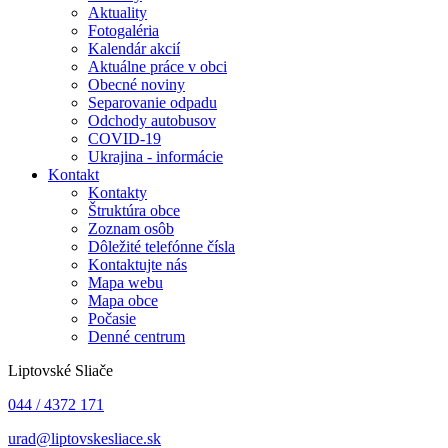
Aktuality
Fotogaléria
Kalendár akcií
Aktuálne práce v obci
Obecné noviny
Separovanie odpadu
Odchody autobusov
COVID-19
Ukrajina - informácie
Kontakt
Kontakty
Štruktúra obce
Zoznam osôb
Dôležité telefónne čísla
Kontaktujte nás
Mapa webu
Mapa obce
Počasie
Denné centrum
Liptovské Sliače
044 / 4372 171
urad@liptovskesliace.sk