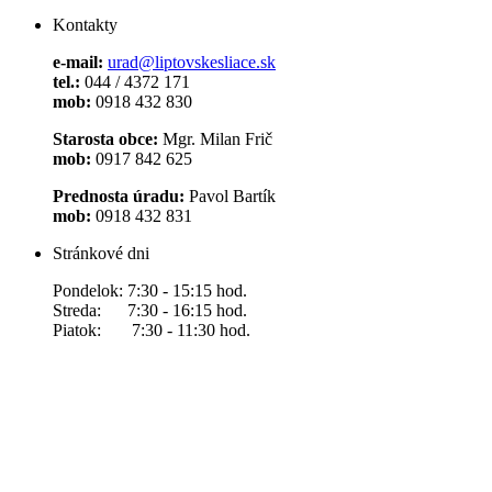
Kontakty
e-mail:
urad@liptovskesliace.sk
tel.:
044 / 4372 171
mob:
0918 432 830
Starosta obce:
Mgr. Milan Frič
mob:
0917 842 625
Prednosta úradu:
Pavol Bartík
mob:
0918 432 831
Stránkové dni
Pondelok: 7:30 - 15:15 hod.
Streda: 7:30 - 16:15 hod.
Piatok: 7:30 - 11:30 hod.