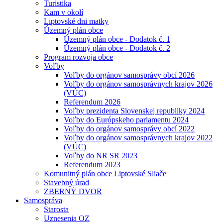
Turistika
Kam v okolí
Liptovské dni matky
Územný plán obce
Územný plán obce - Dodatok č. 1
Územný plán obce - Dodatok č. 2
Program rozvoja obce
Voľby
Voľby do orgánov samosprávy obcí 2026
Voľby do orgánov samosprávnych krajov 2026
(VÚC)
Referendum 2026
Voľby prezidenta Slovenskej republiky 2024
Voľby do Európskeho parlamentu 2024
Voľby do orgánov samosprávy obcí 2022
Voľby do orgánov samosprávnych krajov 2022
(VÚC)
Voľby do NR SR 2023
Referendum 2023
Komunitný plán obce Liptovské Sliače
Stavebný úrad
ZBERNÝ DVOR
Samospráva
Starosta
Uznesenia OZ