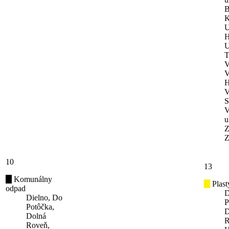
B
K
U
H
U
T
V
V
H
V
S
V
u
Z
Z
10
13
Komunálny
Plast
odpad
D
Dielno, Do
P
Potôčka,
D
Dolná
R
Roveň,