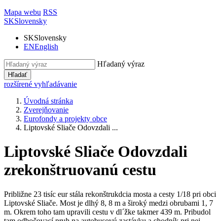
Mapa webu
RSS
SK
Slovensky
SK
Slovensky
EN
English
Hľadaný výraz
Hľadať
rozšírené vyhľadávanie
Úvodná stránka
Zverejňovanie
Eurofondy a projekty obce
Liptovské Sliače Odovzdali ...
Liptovské Sliače Odovzdali
zrekonštruovanú cestu
Približne 23 tisíc eur stála rekonštrukdcia mosta a cesty 1/18 pri obci
Liptovské Sliače. Most je dlhý 8, 8 m a široký medzi obrubami 1, 7
m. Okrem toho tam upravili cestu v dl´žke takmer 439 m. Pribudol
tam odbočovací pruh na autobusovú zastávku a chodník pri nej,