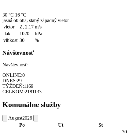
30 °C
16 °C
jasná obloha, slabý západný vietor
vietor
Z, 2.17
m/s
tlak
1020
hPa
vlhkosť
30
%
Návštevnosť
Návštevnosť:
ONLINE:
0
DNES:
29
TÝŽDEŇ:
1169
CELKOM:
2181133
Komunálne služby
August
2026
Po
Ut
St
30