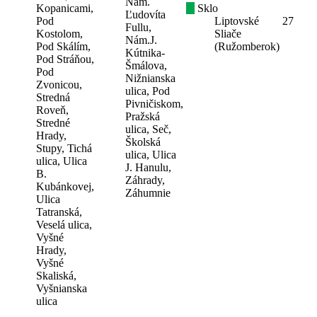
Nám.
Kopanicami,
Sklo
Ľudovíta
Pod
Liptovské
27
Fullu,
Kostolom,
Sliače
Nám.J.
Pod Skálím,
(Ružomberok)
Kútnika-
Pod Stráňou,
Šmálova,
Pod
Nižnianska
Zvonicou,
ulica, Pod
Stredná
Pivničiskom,
Roveň,
Pražská
Stredné
ulica, Seč,
Hrady,
Školská
Stupy, Tichá
ulica, Ulica
ulica, Ulica
J. Hanulu,
B.
Záhrady,
Kubánkovej,
Záhumnie
Ulica
Tatranská,
Veselá ulica,
Vyšné
Hrady,
Vyšné
Skaliská,
Vyšnianska
ulica