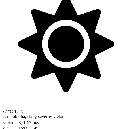
27 °C
12 °C
jasná obloha, slabý severný vietor
vietor
S, 1.67
m/s
tlak
1023
hPa