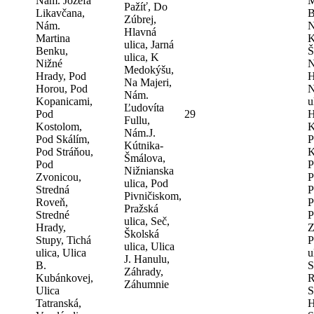
Nám. Jozefa
M
Pažíť, Do
Likavčana,
B
Zúbrej,
Nám.
N
Hlavná
Martina
K
ulica, Jarná
Benku,
Š
ulica, K
Nižné
N
Medokýšu,
Hrady, Pod
H
Na Majeri,
Horou, Pod
N
Nám.
Kopanicami,
u
Ľudovíta
Pod
29
H
Fullu,
Kostolom,
K
Nám.J.
Pod Skálím,
P
Kútnika-
Pod Stráňou,
K
Šmálova,
Pod
P
Nižnianska
Zvonicou,
P
ulica, Pod
Stredná
P
Pivničiskom,
Roveň,
P
Pražská
Stredné
P
ulica, Seč,
Hrady,
Z
Školská
Stupy, Tichá
P
ulica, Ulica
ulica, Ulica
u
J. Hanulu,
B.
S
Záhrady,
Kubánkovej,
R
Záhumnie
Ulica
S
Tatranská,
H