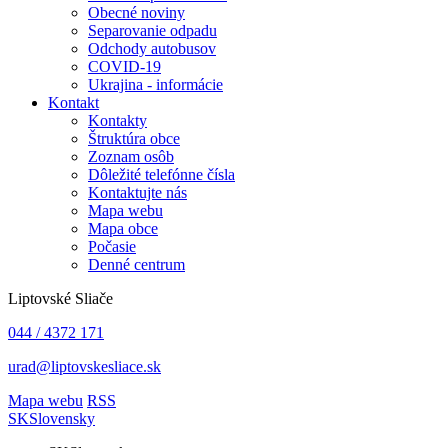
Obecné noviny
Separovanie odpadu
Odchody autobusov
COVID-19
Ukrajina - informácie
Kontakt
Kontakty
Štruktúra obce
Zoznam osôb
Dôležité telefónne čísla
Kontaktujte nás
Mapa webu
Mapa obce
Počasie
Denné centrum
Liptovské Sliače
044 / 4372 171
urad@liptovskesliace.sk
Mapa webu
RSS
SK
Slovensky