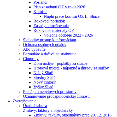
Poslanci
Plán zasadnutí OZ v roku 2026
Komisie
Náplň práce komisií OZ L. Sliače
Rokovací poriadok
Zásady odmeňovania
Rokovacie materiály OZ
Volebné obdobie 2022 - 2026
Slobodný prístup k informáciám
Ochrana osobných údajov
Ako vybavíte
Formuláre a tlačivá na stiahnutie
Cintoríny
Dom nádeje - poplatky za služby
Hrobová miesta - nájomné a úhrady za služby
Nižný Sliač
Stredný Sliač
Nový cintorín
Vyšný Sliač
Prenájom nebytových priestorov
Oznamovanie protispoločenskej činnosti
Zverejňovanie
Úradná tabuľa
Zmluvy, faktúry a objednávky
Zmluvy, faktúry, objednávky pred 20. 12. 2016