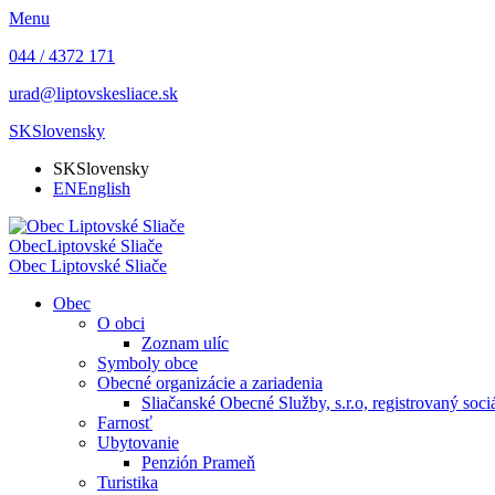
Menu
044 / 4372 171
urad@liptovskesliace.sk
SK
Slovensky
SK
Slovensky
EN
English
Obec
Liptovské Sliače
Obec
Liptovské Sliače
Obec
O obci
Zoznam ulíc
Symboly obce
Obecné organizácie a zariadenia
Sliačanské Obecné Služby, s.r.o, registrovaný soc
Farnosť
Ubytovanie
Penzión Prameň
Turistika