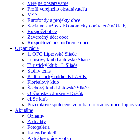
Verejné obstarávanie
Profil verejného obstarávateľa
VZN
Eurofondy a projekty obce
Sociálne služby - Ekonomicky oprávnené náklady
Rozpočet obce
Záverečný účet obce
Rozpočtové hospodárenie obce
Organizácie
1. OFC Liptovské Sliače
Tenisový klub Liptovské Sliače
Turistický klub - L.Sliače
Stolný tenis
Kulturistický oddiel KLASIK
Florbalový klub
Šachový klub Liptovské Sliače
Občianske združenie Dráčik
eLSe klub
Pozemkové spoločenstvo urbáru občanov obce Liptovské
Aktuálne
Oznamy
Aktuality
Fotogaléria
Kalendár akcií
Aktuálne práce v obci