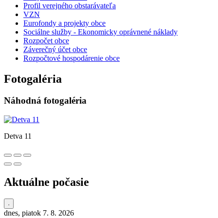
Profil verejného obstarávateľa
VZN
Eurofondy a projekty obce
Sociálne služby - Ekonomicky oprávnené náklady
Rozpočet obce
Záverečný účet obce
Rozpočtové hospodárenie obce
Fotogaléria
Náhodná fotogaléria
Detva 11
Aktuálne počasie
dnes, piatok 7. 8. 2026