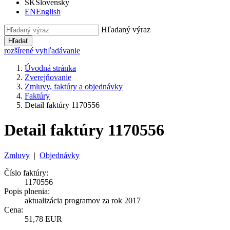
SK
Slovensky
EN
English
Hľadaný výraz
Hľadať
rozšírené vyhľadávanie
Úvodná stránka
Zverejňovanie
Zmluvy, faktúry a objednávky
Faktúry
Detail faktúry 1170556
Detail faktúry 1170556
Zmluvy
|
Objednávky
Číslo faktúry:
1170556
Popis plnenia:
aktualizácia programov za rok 2017
Cena:
51,78 EUR