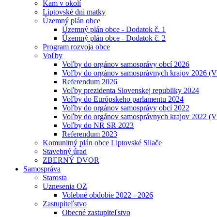
Kam v okolí
Liptovské dni matky
Územný plán obce
Územný plán obce - Dodatok č. 1
Územný plán obce - Dodatok č. 2
Program rozvoja obce
Voľby
Voľby do orgánov samosprávy obcí 2026
Voľby do orgánov samosprávnych krajov 2026 (
Referendum 2026
Voľby prezidenta Slovenskej republiky 2024
Voľby do Európskeho parlamentu 2024
Voľby do orgánov samosprávy obcí 2022
Voľby do orgánov samosprávnych krajov 2022 (
Voľby do NR SR 2023
Referendum 2023
Komunitný plán obce Liptovské Sliače
Stavebný úrad
ZBERNÝ DVOR
Samospráva
Starosta
Uznesenia OZ
Volebné obdobie 2022 - 2026
Zastupiteľstvo
Obecné zastupiteľstvo