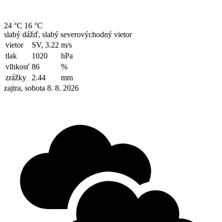
24 °C
16 °C
slabý dážď, slabý severovýchodný vietor
vietor
SV, 3.22
m/s
tlak
1020
hPa
vlhkosť
86
%
zrážky
2.44
mm
zajtra, sobota 8. 8. 2026