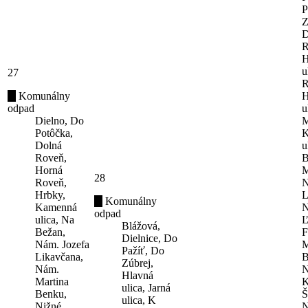
P
Z
D
R
H
u
27
R
Komunálny
H
odpad
u
Dielno, Do
M
Potôčka,
K
Dolná
u
Roveň,
B
Horná
M
28
Roveň,
N
Hrbky,
L
Komunálny
Kamenná
N
odpad
ulica, Na
Ľ
Blážová,
Bežan,
F
Dielnice, Do
Nám. Jozefa
M
Pažíť, Do
Likavčana,
B
Zúbrej,
Nám.
N
Hlavná
Martina
K
ulica, Jarná
Benku,
Š
ulica, K
Nižné
N