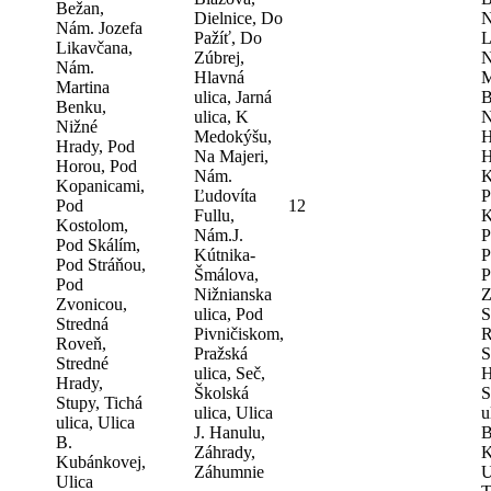
Bežan,
Dielnice, Do
N
Nám. Jozefa
Pažíť, Do
L
Likavčana,
Zúbrej,
N
Nám.
Hlavná
M
Martina
ulica, Jarná
B
Benku,
ulica, K
N
Nižné
Medokýšu,
H
Hrady, Pod
Na Majeri,
H
Horou, Pod
Nám.
K
Kopanicami,
Ľudovíta
P
Pod
12
Fullu,
K
Kostolom,
Nám.J.
P
Pod Skálím,
Kútnika-
P
Pod Stráňou,
Šmálova,
P
Pod
Nižnianska
Z
Zvonicou,
ulica, Pod
S
Stredná
Pivničiskom,
R
Roveň,
Pražská
S
Stredné
ulica, Seč,
H
Hrady,
Školská
S
Stupy, Tichá
ulica, Ulica
u
ulica, Ulica
J. Hanulu,
B
B.
Záhrady,
K
Kubánkovej,
Záhumnie
U
Ulica