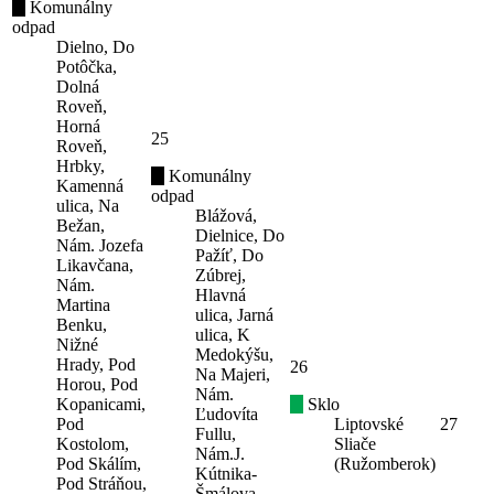
Komunálny
odpad
Dielno, Do
Potôčka,
Dolná
Roveň,
Horná
25
Roveň,
Hrbky,
Komunálny
Kamenná
odpad
ulica, Na
Blážová,
Bežan,
Dielnice, Do
Nám. Jozefa
Pažíť, Do
Likavčana,
Zúbrej,
Nám.
Hlavná
Martina
ulica, Jarná
Benku,
ulica, K
Nižné
Medokýšu,
Hrady, Pod
26
Na Majeri,
Horou, Pod
Nám.
Kopanicami,
Sklo
Ľudovíta
Pod
Liptovské
27
Fullu,
Kostolom,
Sliače
Nám.J.
Pod Skálím,
(Ružomberok)
Kútnika-
Pod Stráňou,
Šmálova,