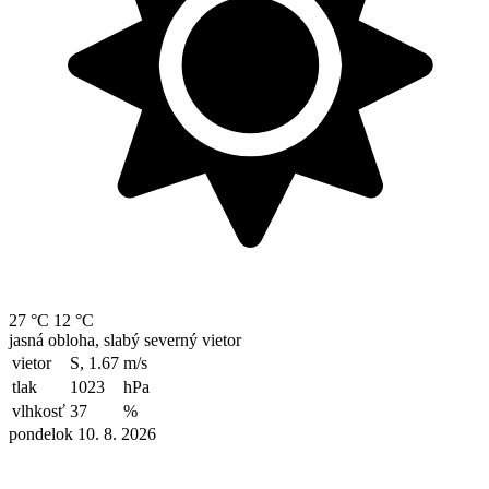
27 °C
12 °C
jasná obloha, slabý severný vietor
vietor
S, 1.67
m/s
tlak
1023
hPa
vlhkosť
37
%
pondelok 10. 8. 2026