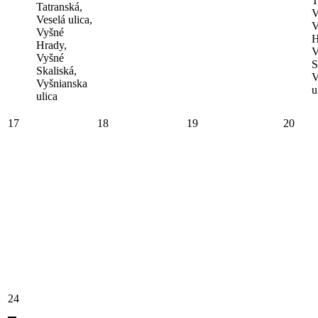
T
Tatranská,
V
Veselá ulica,
V
Vyšné
H
Hrady,
V
Vyšné
S
Skaliská,
V
Vyšnianska
u
ulica
17
18
19
20
24