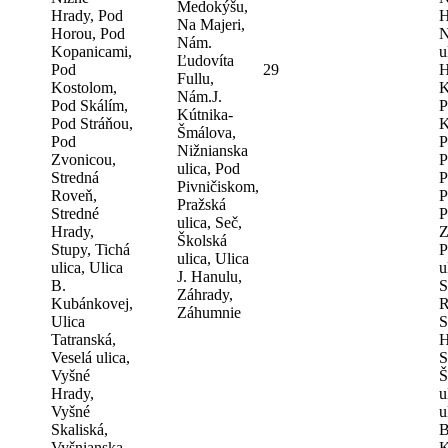
Medokýšu,
Hrady, Pod
H
Na Majeri,
Horou, Pod
N
Nám.
Kopanicami,
u
Ľudovíta
Pod
29
H
Fullu,
Kostolom,
K
Nám.J.
Pod Skálím,
P
Kútnika-
Pod Stráňou,
K
Šmálova,
Pod
P
Nižnianska
Zvonicou,
P
ulica, Pod
Stredná
P
Pivničiskom,
Roveň,
P
Pražská
Stredné
P
ulica, Seč,
Hrady,
Z
Školská
Stupy, Tichá
P
ulica, Ulica
ulica, Ulica
u
J. Hanulu,
B.
S
Záhrady,
Kubánkovej,
R
Záhumnie
Ulica
S
Tatranská,
H
Veselá ulica,
S
Vyšné
Š
Hrady,
u
Vyšné
u
Skaliská,
B
Vyšnianska
K