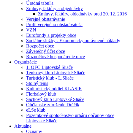
Úradná tabuľa
Zmluvy, faktúry a objednávky
Zmluvy, faktúry, objednávky pred 20. 12. 2016
Verejné obstarávanie
Profil verejného obstarávateľa
VZN
Eurofondy a projekty obce
Sociálne služby - Ekonomicky oprávnené náklady
Rozpočet obce
Záverečný účet obce
Rozpočtové hospodárenie obce
Organizácie
1. OFC Liptovské Sliače
Tenisový klub Liptovské Sliače
Turistický klub - L.Sliače
Stolný tenis
Kulturistický oddiel KLASIK
Florbalový klub
Šachový klub Liptovské Sliače
Občianske združenie Dráčik
eLSe klub
Pozemkové spoločenstvo urbáru občanov obce
Liptovské Sliače
Aktuálne
Oznamy