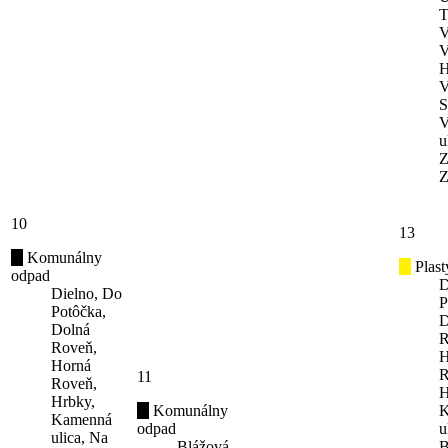
T
V
V
H
V
S
V
u
Z
Z
10
13
Komunálny
Plast
odpad
D
Dielno, Do
P
Potôčka,
D
Dolná
R
Roveň,
H
Horná
R
11
Roveň,
H
Hrbky,
Komunálny
K
Kamenná
odpad
u
ulica, Na
Blážová,
B