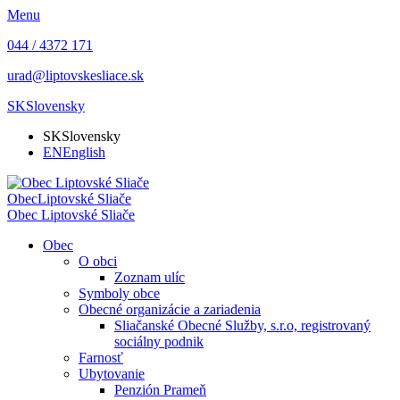
Menu
044 / 4372 171
urad@liptovskesliace.sk
SK
Slovensky
SK
Slovensky
EN
English
Obec
Liptovské Sliače
Obec
Liptovské Sliače
Obec
O obci
Zoznam ulíc
Symboly obce
Obecné organizácie a zariadenia
Sliačanské Obecné Služby, s.r.o, registrovaný
sociálny podnik
Farnosť
Ubytovanie
Penzión Prameň