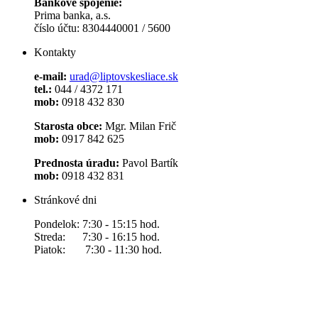
Bankové spojenie:
Prima banka, a.s.
číslo účtu: 8304440001 / 5600
Kontakty
e-mail:
urad@liptovskesliace.sk
tel.:
044 / 4372 171
mob:
0918 432 830
Starosta obce:
Mgr. Milan Frič
mob:
0917 842 625
Prednosta úradu:
Pavol Bartík
mob:
0918 432 831
Stránkové dni
Pondelok: 7:30 - 15:15 hod.
Streda: 7:30 - 16:15 hod.
Piatok: 7:30 - 11:30 hod.