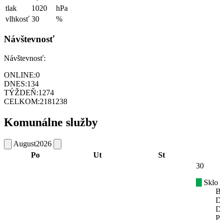
tlak
1020
hPa
vlhkosť
30
%
Návštevnosť
Návštevnosť:
ONLINE:
0
DNES:
134
TÝŽDEŇ:
1274
CELKOM:
2181238
Komunálne služby
August
2026
Po
Ut
St
30
Sklo
B
D
D
P