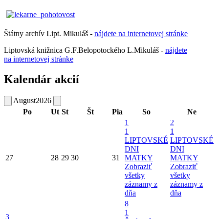
Štátny archív Lipt. Mikuláš -
nájdete
na
internetovej
stránke
Liptovská knižnica G.F.Belopotockého L.Mikuláš -
nájdete
na internetovej stránke
Kalendár akcií
August
2026
Po
Ut
St
Št
Pia
So
Ne
1
2
1
1
LIPTOVSKÉ
LIPTOVSKÉ
DNI
DNI
27
28
29
30
31
MATKY
MATKY
Zobraziť
Zobraziť
všetky
všetky
záznamy z
záznamy z
dňa
dňa
8
1
3