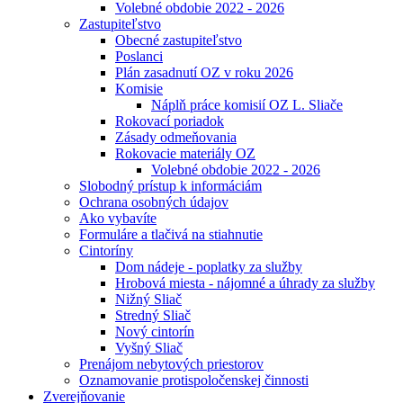
Volebné obdobie 2022 - 2026
Zastupiteľstvo
Obecné zastupiteľstvo
Poslanci
Plán zasadnutí OZ v roku 2026
Komisie
Náplň práce komisií OZ L. Sliače
Rokovací poriadok
Zásady odmeňovania
Rokovacie materiály OZ
Volebné obdobie 2022 - 2026
Slobodný prístup k informáciám
Ochrana osobných údajov
Ako vybavíte
Formuláre a tlačivá na stiahnutie
Cintoríny
Dom nádeje - poplatky za služby
Hrobová miesta - nájomné a úhrady za služby
Nižný Sliač
Stredný Sliač
Nový cintorín
Vyšný Sliač
Prenájom nebytových priestorov
Oznamovanie protispoločenskej činnosti
Zverejňovanie