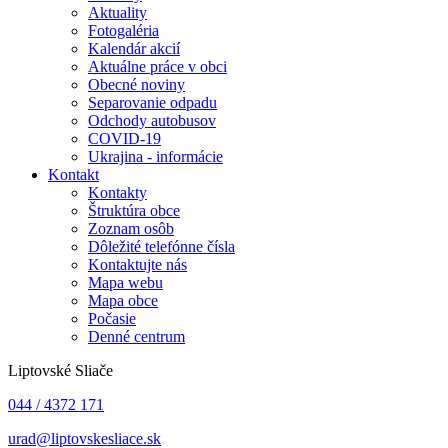
Aktuality
Fotogaléria
Kalendár akcií
Aktuálne práce v obci
Obecné noviny
Separovanie odpadu
Odchody autobusov
COVID-19
Ukrajina - informácie
Kontakt
Kontakty
Štruktúra obce
Zoznam osôb
Dôležité telefónne čísla
Kontaktujte nás
Mapa webu
Mapa obce
Počasie
Denné centrum
Liptovské Sliače
044 / 4372 171
urad@liptovskesliace.sk