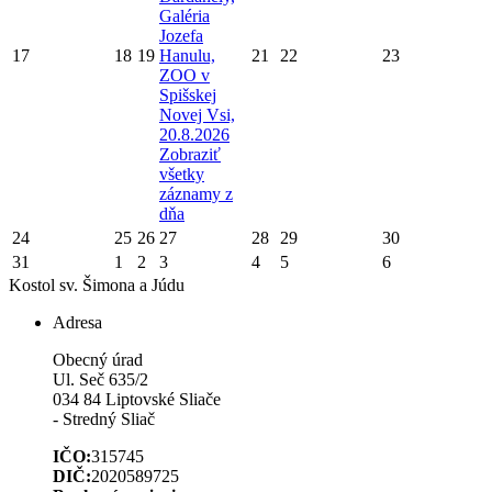
Galéria
Jozefa
17
18
19
Hanulu,
21
22
23
ZOO v
Spišskej
Novej Vsi,
20.8.2026
Zobraziť
všetky
záznamy z
dňa
24
25
26
27
28
29
30
31
1
2
3
4
5
6
Kostol sv. Šimona a Júdu
Adresa
Obecný úrad
Ul. Seč 635/2
034 84 Liptovské Sliače
- Stredný Sliač
IČO:
315745
DIČ:
2020589725