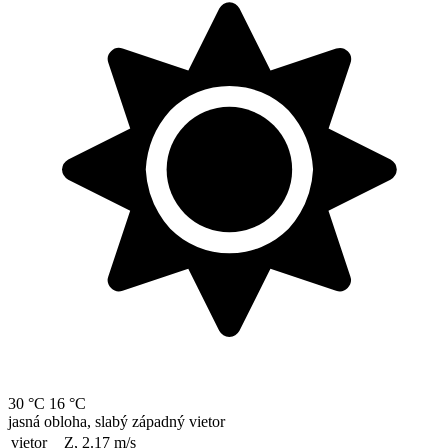
30 °C
16 °C
jasná obloha, slabý západný vietor
vietor
Z, 2.17
m/s