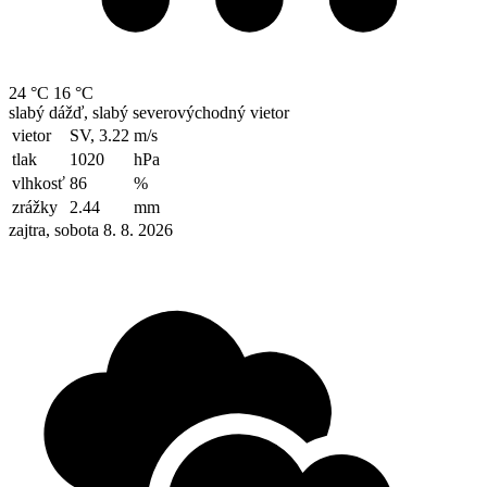
24 °C
16 °C
slabý dážď, slabý severovýchodný vietor
vietor
SV, 3.22
m/s
tlak
1020
hPa
vlhkosť
86
%
zrážky
2.44
mm
zajtra, sobota 8. 8. 2026