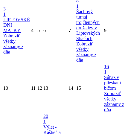
8
1
3
Šachový
1
turnaj
LIPTOVSKÉ
trojčlenných
DNI
družstiev v
MATKY
4
5
6
7
9
Liptovských
Zobraziť
Sliačoch
všetky
Zobraziť
záznamy z
všetky
dňa
záznamy z
dňa
16
1
Súťaž v
plieskaní
10
11
12
13
14
15
bičom
Zobraziť
všetky
záznamy z
dňa
20
1
Výlet -
Kaštieľ a