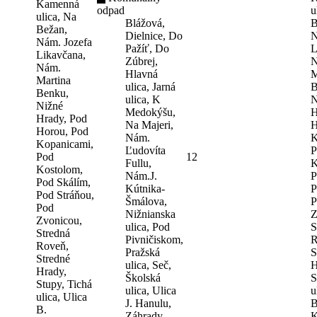
Kamenná
odpad
u
ulica, Na
Blážová,
B
Bežan,
Dielnice, Do
N
Nám. Jozefa
Pažíť, Do
L
Likavčana,
Zúbrej,
N
Nám.
Hlavná
M
Martina
ulica, Jarná
B
Benku,
ulica, K
N
Nižné
Medokýšu,
H
Hrady, Pod
Na Majeri,
H
Horou, Pod
Nám.
K
Kopanicami,
Ľudovíta
P
Pod
12
Fullu,
K
Kostolom,
Nám.J.
P
Pod Skálím,
Kútnika-
P
Pod Stráňou,
Šmálova,
P
Pod
Nižnianska
Z
Zvonicou,
ulica, Pod
S
Stredná
Pivničiskom,
R
Roveň,
Pražská
S
Stredné
ulica, Seč,
H
Hrady,
Školská
S
Stupy, Tichá
ulica, Ulica
u
ulica, Ulica
J. Hanulu,
B
B.
Záhrady,
K