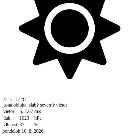
27 °C
12 °C
jasná obloha, slabý severný vietor
vietor
S, 1.67
m/s
tlak
1023
hPa
vlhkosť
37
%
pondelok 10. 8. 2026