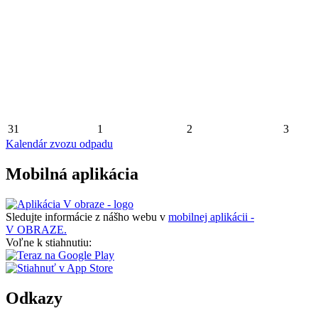
31
1
2
3
Kalendár zvozu odpadu
Mobilná aplikácia
Sledujte informácie z nášho webu v
mobilnej aplikácii -
V OBRAZE.
Voľne k stiahnutiu:
Odkazy