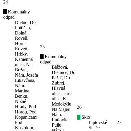
24
Komunálny
odpad
Dielno, Do
Potôčka,
Dolná
Roveň,
Horná
25
Roveň,
Hrbky,
Komunálny
Kamenná
odpad
ulica, Na
Blážová,
Bežan,
Dielnice, Do
Nám. Jozefa
Pažíť, Do
Likavčana,
Zúbrej,
Nám.
Hlavná
Martina
ulica, Jarná
Benku,
ulica, K
Nižné
Medokýšu,
Hrady, Pod
26
Na Majeri,
Horou, Pod
Nám.
Kopanicami,
Sklo
Ľudovíta
Pod
Liptovské
27
Fullu,
Kostolom,
Sliače
Nám.J.