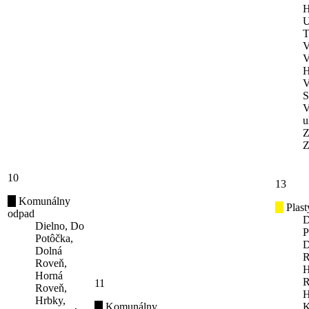
H
U
T
V
V
H
V
S
V
u
Z
Z
10
13
Komunálny
Plast
odpad
D
Dielno, Do
P
Potôčka,
D
Dolná
R
Roveň,
H
Horná
R
11
Roveň,
H
Hrbky,
Komunálny
K