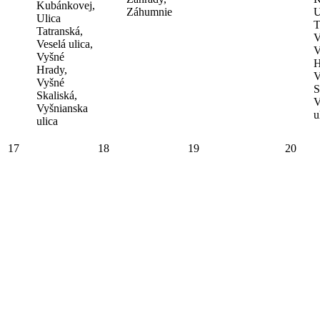
Kubánkovej,
Záhumnie
U
Ulica
T
Tatranská,
V
Veselá ulica,
V
Vyšné
H
Hrady,
V
Vyšné
S
Skaliská,
V
Vyšnianska
u
ulica
17
18
19
20