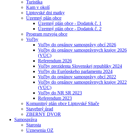
Turistika
Kam v okolí
Liptovské dni matky
Územný plán obce
Územný plán obce - Dodatok č. 1
Územný plán obce - Dodatok č. 2
Program rozvoja obce
Voľby
Voľby do orgánov samosprávy obcí 2026
Voľby do orgánov samosprávnych krajov 2026
(VÚC)
Referendum 2026
Voľby prezidenta Slovenskej republiky 2024
Voľby do Európskeho parlamentu 2024
Voľby do orgánov samosprávy obcí 2022
Voľby do orgánov samosprávnych krajov 2022
(VÚC)
Voľby do NR SR 2023
Referendum 2023
Komunitný plán obce Liptovské Sliače
Stavebný úrad
ZBERNÝ DVOR
Samospráva
Starosta
Uznesenia OZ