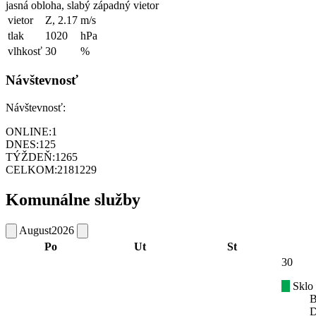
jasná obloha, slabý západný vietor
vietor
Z, 2.17
m/s
tlak
1020
hPa
vlhkosť
30
%
Návštevnosť
Návštevnosť:
ONLINE:
1
DNES:
125
TÝŽDEŇ:
1265
CELKOM:
2181229
Komunálne služby
August
2026
Po
Ut
St
30
Sklo
B
D