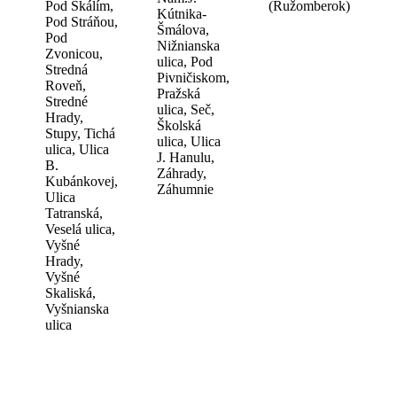
Pod Skálím,
(Ružomberok)
Kútnika-
Pod Stráňou,
Šmálova,
Pod
Nižnianska
Zvonicou,
ulica, Pod
Stredná
Pivničiskom,
Roveň,
Pražská
Stredné
ulica, Seč,
Hrady,
Školská
Stupy, Tichá
ulica, Ulica
ulica, Ulica
J. Hanulu,
B.
Záhrady,
Kubánkovej,
Záhumnie
Ulica
Tatranská,
Veselá ulica,
Vyšné
Hrady,
Vyšné
Skaliská,
Vyšnianska
ulica