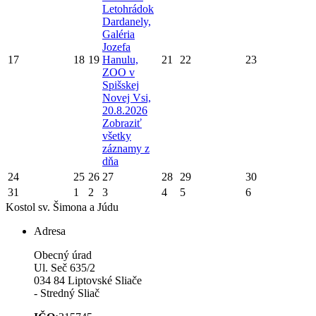
Letohrádok
Dardanely,
Galéria
Jozefa
17
18
19
Hanulu,
21
22
23
ZOO v
Spišskej
Novej Vsi,
20.8.2026
Zobraziť
všetky
záznamy z
dňa
24
25
26
27
28
29
30
31
1
2
3
4
5
6
Kostol sv. Šimona a Júdu
Adresa
Obecný úrad
Ul. Seč 635/2
034 84 Liptovské Sliače
- Stredný Sliač