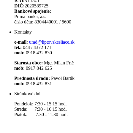
IČO:
315745
DIČ:
2020589725
Bankové spojenie:
Prima banka, a.s.
číslo účtu: 8304440001 / 5600
Kontakty
e-mail:
urad@liptovskesliace.sk
tel.:
044 / 4372 171
mob:
0918 432 830
Starosta obce:
Mgr. Milan Frič
mob:
0917 842 625
Prednosta úradu:
Pavol Bartík
mob:
0918 432 831
Stránkové dni
Pondelok: 7:30 - 15:15 hod.
Streda: 7:30 - 16:15 hod.
Piatok: 7:30 - 11:30 hod.