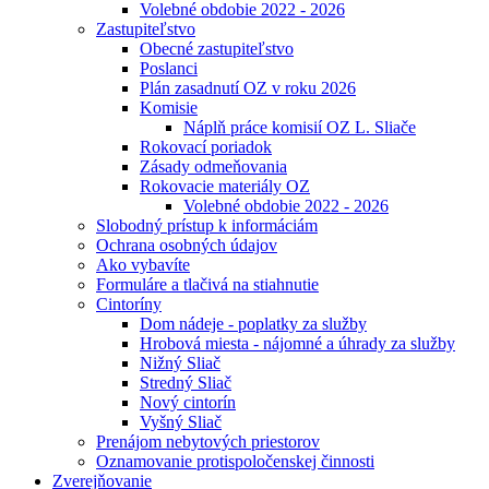
Volebné obdobie 2022 - 2026
Zastupiteľstvo
Obecné zastupiteľstvo
Poslanci
Plán zasadnutí OZ v roku 2026
Komisie
Náplň práce komisií OZ L. Sliače
Rokovací poriadok
Zásady odmeňovania
Rokovacie materiály OZ
Volebné obdobie 2022 - 2026
Slobodný prístup k informáciám
Ochrana osobných údajov
Ako vybavíte
Formuláre a tlačivá na stiahnutie
Cintoríny
Dom nádeje - poplatky za služby
Hrobová miesta - nájomné a úhrady za služby
Nižný Sliač
Stredný Sliač
Nový cintorín
Vyšný Sliač
Prenájom nebytových priestorov
Oznamovanie protispoločenskej činnosti
Zverejňovanie