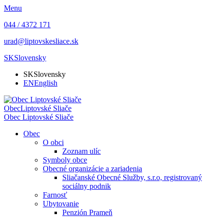
Menu
044 / 4372 171
urad@liptovskesliace.sk
SK
Slovensky
SK
Slovensky
EN
English
Obec
Liptovské Sliače
Obec
Liptovské Sliače
Obec
O obci
Zoznam ulíc
Symboly obce
Obecné organizácie a zariadenia
Sliačanské Obecné Služby, s.r.o, registrovaný
sociálny podnik
Farnosť
Ubytovanie
Penzión Prameň