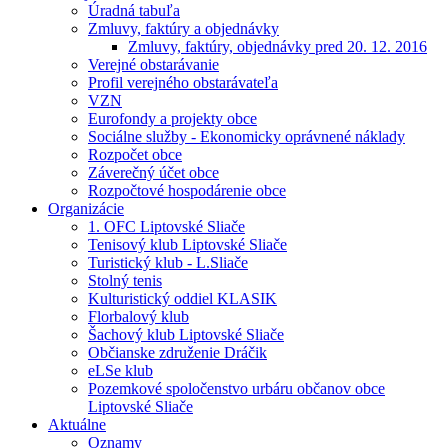
Úradná tabuľa
Zmluvy, faktúry a objednávky
Zmluvy, faktúry, objednávky pred 20. 12. 2016
Verejné obstarávanie
Profil verejného obstarávateľa
VZN
Eurofondy a projekty obce
Sociálne služby - Ekonomicky oprávnené náklady
Rozpočet obce
Záverečný účet obce
Rozpočtové hospodárenie obce
Organizácie
1. OFC Liptovské Sliače
Tenisový klub Liptovské Sliače
Turistický klub - L.Sliače
Stolný tenis
Kulturistický oddiel KLASIK
Florbalový klub
Šachový klub Liptovské Sliače
Občianske združenie Dráčik
eLSe klub
Pozemkové spoločenstvo urbáru občanov obce
Liptovské Sliače
Aktuálne
Oznamy