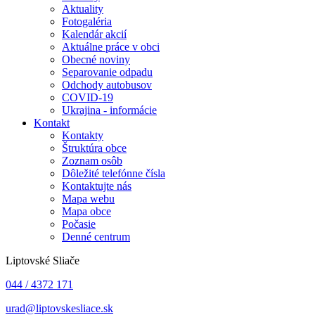
Aktuality
Fotogaléria
Kalendár akcií
Aktuálne práce v obci
Obecné noviny
Separovanie odpadu
Odchody autobusov
COVID-19
Ukrajina - informácie
Kontakt
Kontakty
Štruktúra obce
Zoznam osôb
Dôležité telefónne čísla
Kontaktujte nás
Mapa webu
Mapa obce
Počasie
Denné centrum
Liptovské Sliače
044 / 4372 171
urad@liptovskesliace.sk