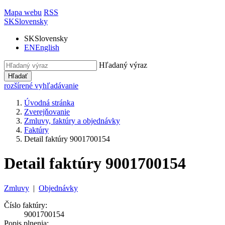
Mapa webu
RSS
SK
Slovensky
SK
Slovensky
EN
English
Hľadaný výraz
Hľadať
rozšírené vyhľadávanie
Úvodná stránka
Zverejňovanie
Zmluvy, faktúry a objednávky
Faktúry
Detail faktúry 9001700154
Detail faktúry 9001700154
Zmluvy
|
Objednávky
Číslo faktúry:
9001700154
Popis plnenia: