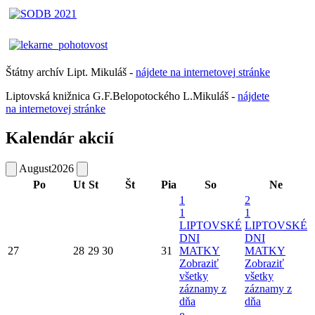
Štátny archív Lipt. Mikuláš -
nájdete
na
internetovej
stránke
Liptovská knižnica G.F.Belopotockého L.Mikuláš -
nájdete
na internetovej stránke
Kalendár akcií
August
2026
Po
Ut
St
Št
Pia
So
Ne
1
2
1
1
LIPTOVSKÉ
LIPTOVSKÉ
DNI
DNI
27
28
29
30
31
MATKY
MATKY
Zobraziť
Zobraziť
všetky
všetky
záznamy z
záznamy z
dňa
dňa