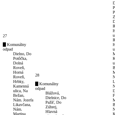
D
P
P
Z
D
R
H
u
27
R
Komunálny
H
odpad
u
Dielno, Do
M
Potôčka,
K
Dolná
u
Roveň,
B
Horná
M
28
Roveň,
N
Hrbky,
L
Komunálny
Kamenná
N
odpad
ulica, Na
Ľ
Blážová,
Bežan,
F
Dielnice, Do
Nám. Jozefa
M
Pažíť, Do
Likavčana,
B
Zúbrej,
Nám.
N
Hlavná
Martina
K