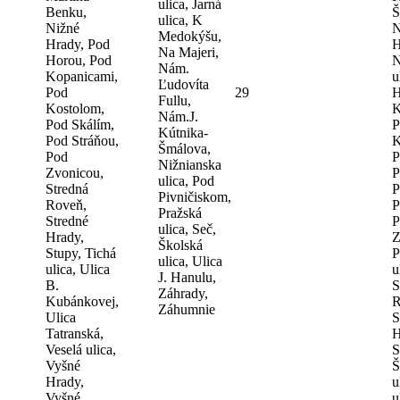
ulica, Jarná
Benku,
Š
ulica, K
Nižné
N
Medokýšu,
Hrady, Pod
H
Na Majeri,
Horou, Pod
N
Nám.
Kopanicami,
u
Ľudovíta
Pod
29
H
Fullu,
Kostolom,
K
Nám.J.
Pod Skálím,
P
Kútnika-
Pod Stráňou,
K
Šmálova,
Pod
P
Nižnianska
Zvonicou,
P
ulica, Pod
Stredná
P
Pivničiskom,
Roveň,
P
Pražská
Stredné
P
ulica, Seč,
Hrady,
Z
Školská
Stupy, Tichá
P
ulica, Ulica
ulica, Ulica
u
J. Hanulu,
B.
S
Záhrady,
Kubánkovej,
R
Záhumnie
Ulica
S
Tatranská,
H
Veselá ulica,
S
Vyšné
Š
Hrady,
u
Vyšné
u