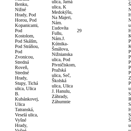
ulica, Jarná
Benku,
Š
ulica, K
Nižné
N
Medokýšu,
Hrady, Pod
H
Na Majeri,
Horou, Pod
N
Nám.
Kopanicami,
u
Ľudovíta
Pod
29
H
Fullu,
Kostolom,
K
Nám.J.
Pod Skálím,
P
Kútnika-
Pod Stráňou,
K
Šmálova,
Pod
P
Nižnianska
Zvonicou,
P
ulica, Pod
Stredná
P
Pivničiskom,
Roveň,
P
Pražská
Stredné
P
ulica, Seč,
Hrady,
Z
Školská
Stupy, Tichá
P
ulica, Ulica
ulica, Ulica
u
J. Hanulu,
B.
S
Záhrady,
Kubánkovej,
R
Záhumnie
Ulica
S
Tatranská,
H
Veselá ulica,
S
Vyšné
Š
Hrady,
u
Vyšné
u