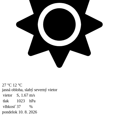
27 °C
12 °C
jasná obloha, slabý severný vietor
vietor
S, 1.67
m/s
tlak
1023
hPa
vlhkosť
37
%
pondelok 10. 8. 2026