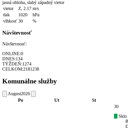
jasná obloha, slabý západný vietor
vietor
Z, 2.17
m/s
tlak
1020
hPa
vlhkosť
30
%
Návštevnosť
Návštevnosť:
ONLINE:
0
DNES:
134
TÝŽDEŇ:
1274
CELKOM:
2181238
Komunálne služby
August
2026
Po
Ut
St
30
Sklo
B
D