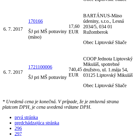
BARTÁNUS-Mäso
170166
údeniny, s.r.o., Lesná
17,60
2034/5, 034 01
6. 7. 2017
ŠJ pri MŠ potraviny
EUR
Ružomberok
(mäso)
Obec Liptovské Sliače
COOP Jednota Liptovský
Mikuláš, spotrebné
1721100006
740,45
družstvo, ul. 1.mája 54,
6. 7. 2017
EUR
03125 Liptovský Mikuláš
ŠJ pri MŠ potraviny
Obec Liptovské Sliače
* Uvedená cena je konečná. V prípade, že je zmluvná strana
platcom DPH, je cena uvedená vrátane DPH.
prvá stránka
predchádzajúca stránka
296
297