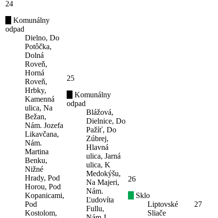
24
Komunálny
odpad
Dielno, Do
Potôčka,
Dolná
Roveň,
Horná
25
Roveň,
Hrbky,
Komunálny
Kamenná
odpad
ulica, Na
Blážová,
Bežan,
Dielnice, Do
Nám. Jozefa
Pažíť, Do
Likavčana,
Zúbrej,
Nám.
Hlavná
Martina
ulica, Jarná
Benku,
ulica, K
Nižné
Medokýšu,
Hrady, Pod
26
Na Majeri,
Horou, Pod
Nám.
Kopanicami,
Sklo
Ľudovíta
Pod
Liptovské
27
Fullu,
Kostolom,
Sliače
Nám.J.