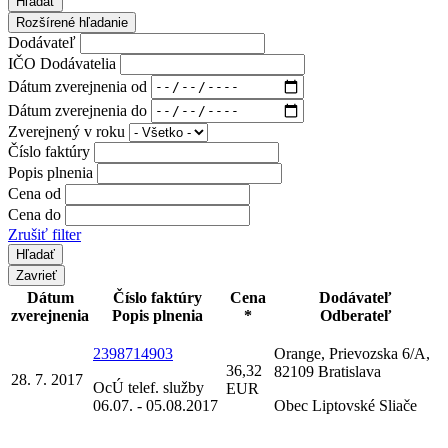
Hľadať
Rozšírené hľadanie
Dodávateľ
IČO Dodávatelia
Dátum zverejnenia od
Dátum zverejnenia do
Zverejnený v roku
Číslo faktúry
Popis plnenia
Cena od
Cena do
Zrušiť filter
Zavrieť
Dátum
Číslo faktúry
Cena
Dodávateľ
zverejnenia
Popis plnenia
*
Odberateľ
2398714903
Orange, Prievozska 6/A,
36,32
82109 Bratislava
28. 7. 2017
OcÚ telef. služby
EUR
06.07. - 05.08.2017
Obec Liptovské Sliače