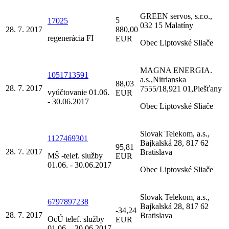
GREEN servos, s.r.o.,
5
17025
032 15 Malatíny
28. 7. 2017
880,00
regenerácia FI
EUR
Obec Liptovské Sliače
MAGNA ENERGIA.
1051713591
a.s.,Nitrianska
88,03
28. 7. 2017
7555/18,921 01,Piešťany
vyúčtovanie 01.06.
EUR
- 30.06.2017
Obec Liptovské Sliače
Slovak Telekom, a.s.,
1127469301
Bajkalská 28, 817 62
95,81
28. 7. 2017
Bratislava
MŠ -telef. služby
EUR
01.06. - 30.06.2017
Obec Liptovské Sliače
Slovak Telekom, a.s.,
6797897238
Bajkalská 28, 817 62
-34,24
28. 7. 2017
Bratislava
OcÚ telef. služby
EUR
01.06. - 30.06.2017