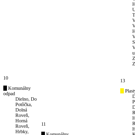
H
U
T
V
V
H
V
S
V
u
Z
Z
10
13
Komunálny
Plast
odpad
D
Dielno, Do
P
Potôčka,
D
Dolná
R
Roveň,
H
Horná
R
11
Roveň,
H
Hrbky,
Komunálny
K