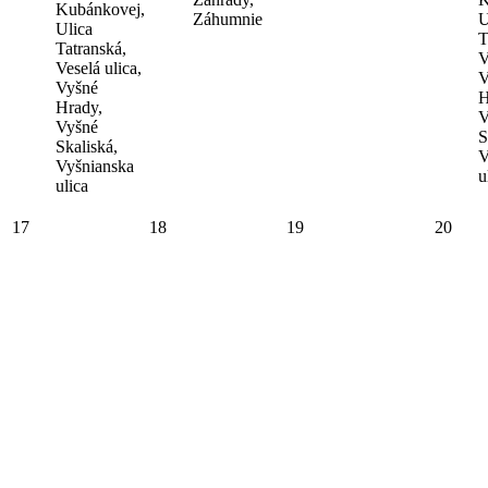
Kubánkovej,
Záhumnie
U
Ulica
T
Tatranská,
V
Veselá ulica,
V
Vyšné
H
Hrady,
V
Vyšné
S
Skaliská,
V
Vyšnianska
u
ulica
17
18
19
20