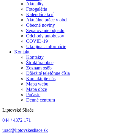
Aktuality
Fotogaléria
Kalendár akcií
Aktuálne práce v obci
Obecné noviny
Separovanie odpadu
Odchody autobusov
COVID-19
Ukrajina - informácie
Kontakt
Kontakty
Štruktúra obce
Zoznam osôb
Dôležité telefónne čísla
Kontaktujte nás
Mapa webu
Mapa obce
Počasie
Denné centrum
Liptovské Sliače
044 / 4372 171
urad@liptovskesliace.sk