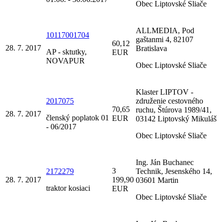
Obec Liptovské Sliače
ALLMEDIA, Pod
10117001704
gaštanmi 4, 82107
60,12
28. 7. 2017
Bratislava
AP - sktutky,
EUR
NOVAPUR
Obec Liptovské Sliače
Klaster LIPTOV -
2017075
združenie cestovného
70,65
ruchu, Štúrova 1989/41,
28. 7. 2017
členský poplatok 01
EUR
03142 Liptovský Mikuláš
- 06/2017
Obec Liptovské Sliače
Ing. Ján Buchanec
3
2172279
Technik, Jesenského 14,
28. 7. 2017
199,90
03601 Martin
traktor kosiaci
EUR
Obec Liptovské Sliače