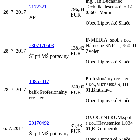
Ing. Ján Buchanec
2172321
Technik, Jesenského 14,
796,34
28. 7. 2017
03601 Martin
EUR
AP
Obec Liptovské Sliače
INMEDIA, spol. s.r.o.,
2307170503
Námestie SNP 11, 960 01
138,42
28. 7. 2017
Zvolen
EUR
ŠJ pri MŠ potraviny
Obec Liptovské Sliače
Profesionálny register
10852017
s.r.o.,Michalská 9,811
240,00
28. 7. 2017
01,Bratislava
balík Profesionálny
EUR
register
Obec Liptovské Sliače
OVOCENTRUM,spol.
20170492
s.r.o.,Hlav.stanica 1,034
35,33
6. 7. 2017
01,Ružomberok
EUR
ŠJ pri MŠ potraviny
Obec Liptovské Sliače