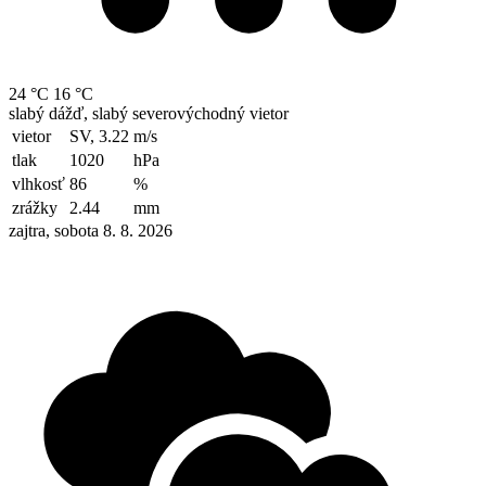
24 °C
16 °C
slabý dážď, slabý severovýchodný vietor
vietor
SV, 3.22
m/s
tlak
1020
hPa
vlhkosť
86
%
zrážky
2.44
mm
zajtra, sobota 8. 8. 2026