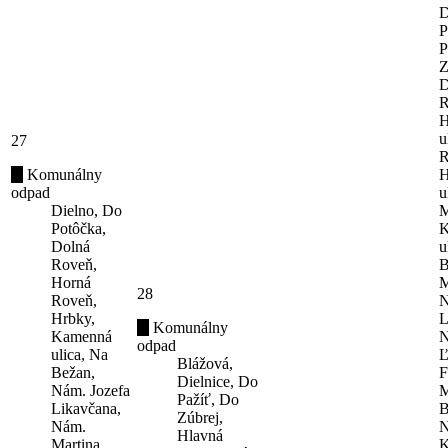
D
P
P
Z
D
R
H
u
27
R
Komunálny
H
odpad
u
Dielno, Do
M
Potôčka,
K
Dolná
u
Roveň,
B
Horná
M
28
Roveň,
N
Hrbky,
L
Komunálny
Kamenná
N
odpad
ulica, Na
Ľ
Blážová,
Bežan,
F
Dielnice, Do
Nám. Jozefa
M
Pažíť, Do
Likavčana,
B
Zúbrej,
Nám.
N
Hlavná
Martina
K