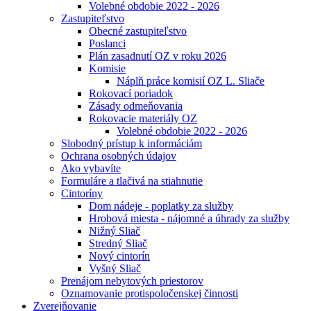
Volebné obdobie 2022 - 2026
Zastupiteľstvo
Obecné zastupiteľstvo
Poslanci
Plán zasadnutí OZ v roku 2026
Komisie
Náplň práce komisií OZ L. Sliače
Rokovací poriadok
Zásady odmeňovania
Rokovacie materiály OZ
Volebné obdobie 2022 - 2026
Slobodný prístup k informáciám
Ochrana osobných údajov
Ako vybavíte
Formuláre a tlačivá na stiahnutie
Cintoríny
Dom nádeje - poplatky za služby
Hrobová miesta - nájomné a úhrady za služby
Nižný Sliač
Stredný Sliač
Nový cintorín
Vyšný Sliač
Prenájom nebytových priestorov
Oznamovanie protispoločenskej činnosti
Zverejňovanie