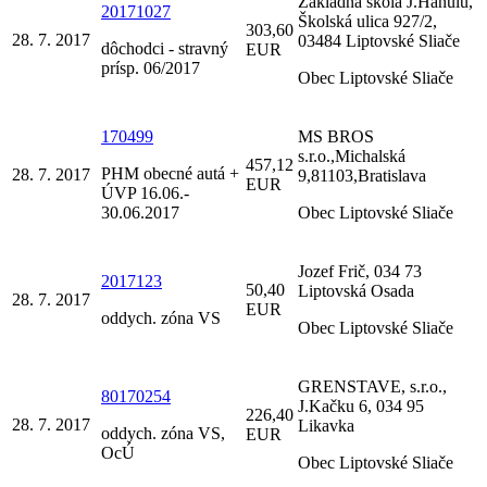
Základná škola J.Hanulu,
20171027
Školská ulica 927/2,
303,60
28. 7. 2017
03484 Liptovské Sliače
dôchodci - stravný
EUR
prísp. 06/2017
Obec Liptovské Sliače
170499
MS BROS
s.r.o.,Michalská
457,12
PHM obecné autá +
28. 7. 2017
9,81103,Bratislava
EUR
ÚVP 16.06.-
30.06.2017
Obec Liptovské Sliače
Jozef Frič, 034 73
2017123
50,40
Liptovská Osada
28. 7. 2017
EUR
oddych. zóna VS
Obec Liptovské Sliače
GRENSTAVE, s.r.o.,
80170254
J.Kačku 6, 034 95
226,40
28. 7. 2017
Likavka
oddych. zóna VS,
EUR
OcÚ
Obec Liptovské Sliače