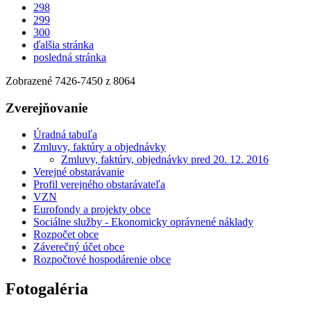
298
299
300
ďalšia stránka
posledná stránka
Zobrazené
7426
-
7450
z 8064
Zverejňovanie
Úradná tabuľa
Zmluvy, faktúry a objednávky
Zmluvy, faktúry, objednávky pred 20. 12. 2016
Verejné obstarávanie
Profil verejného obstarávateľa
VZN
Eurofondy a projekty obce
Sociálne služby - Ekonomicky oprávnené náklady
Rozpočet obce
Záverečný účet obce
Rozpočtové hospodárenie obce
Fotogaléria