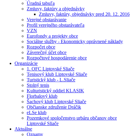
Úradná tabuľa
Zmluvy, faktúry a objednávky
Zmluvy, faktúry, objednávky pred 20. 12. 2016
Verejné obstarávanie
Profil verejného obstarávateľa
VZN
Eurofondy a projekty obce
Sociálne služby - Ekonomicky oprávnené náklady
Rozpočet obce
Záverečný účet obce
Rozpočtové hospodárenie obce
Organizácie
1. OFC Liptovské Sliače
Tenisový klub Liptovské Sliače
Turistický klub - L.Sliače
Stolný tenis
Kulturistický oddiel KLASIK
Florbalový klub
Šachový klub Liptovské Sliače
Občianske združenie Dráčik
eLSe klub
Pozemkové spoločenstvo urbáru občanov obce
Liptovské Sliače
Aktuálne
Oznamy