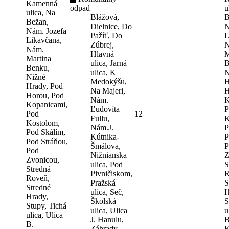
Kamenná
odpad
u
ulica, Na
Blážová,
B
Bežan,
Dielnice, Do
N
Nám. Jozefa
Pažíť, Do
L
Likavčana,
Zúbrej,
N
Nám.
Hlavná
M
Martina
ulica, Jarná
B
Benku,
ulica, K
N
Nižné
Medokýšu,
H
Hrady, Pod
Na Majeri,
H
Horou, Pod
Nám.
K
Kopanicami,
Ľudovíta
P
Pod
12
Fullu,
K
Kostolom,
Nám.J.
P
Pod Skálím,
Kútnika-
P
Pod Stráňou,
Šmálova,
P
Pod
Nižnianska
Z
Zvonicou,
ulica, Pod
S
Stredná
Pivničiskom,
R
Roveň,
Pražská
S
Stredné
ulica, Seč,
H
Hrady,
Školská
S
Stupy, Tichá
ulica, Ulica
u
ulica, Ulica
J. Hanulu,
B
B.
Záhrady,
K