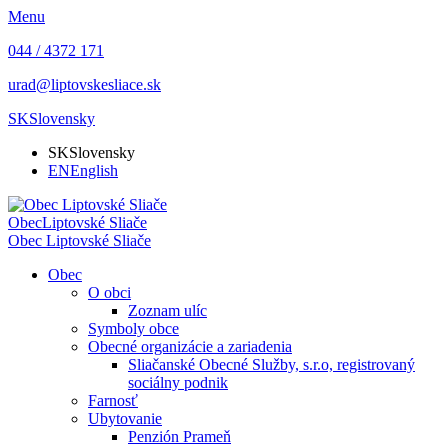
Menu
044 / 4372 171
urad@liptovskesliace.sk
SK
Slovensky
SK
Slovensky
EN
English
Obec
Liptovské Sliače
Obec
Liptovské Sliače
Obec
O obci
Zoznam ulíc
Symboly obce
Obecné organizácie a zariadenia
Sliačanské Obecné Služby, s.r.o, registrovaný
sociálny podnik
Farnosť
Ubytovanie
Penzión Prameň