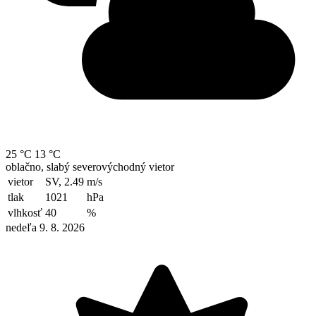
25 °C
13 °C
oblačno, slabý severovýchodný vietor
vietor
SV, 2.49
m/s
tlak
1021
hPa
vlhkosť
40
%
nedeľa 9. 8. 2026