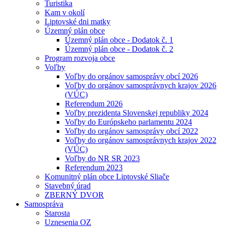
Turistika
Kam v okolí
Liptovské dni matky
Územný plán obce
Územný plán obce - Dodatok č. 1
Územný plán obce - Dodatok č. 2
Program rozvoja obce
Voľby
Voľby do orgánov samosprávy obcí 2026
Voľby do orgánov samosprávnych krajov 2026
(VÚC)
Referendum 2026
Voľby prezidenta Slovenskej republiky 2024
Voľby do Európskeho parlamentu 2024
Voľby do orgánov samosprávy obcí 2022
Voľby do orgánov samosprávnych krajov 2022
(VÚC)
Voľby do NR SR 2023
Referendum 2023
Komunitný plán obce Liptovské Sliače
Stavebný úrad
ZBERNÝ DVOR
Samospráva
Starosta
Uznesenia OZ