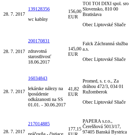
TOI TOI DIXI spol. sro
139128356
Slovensko, 810 00
156,00
28. 7. 2017
Bratislava
EUR
wc kabíny
Obec Liptovské Sliače
200170831
Falck Záchranná služba
145,00
a.s.
zdravotná
28. 7. 2017
EUR
starostlivosť
Obec Liptovské Sliače
18.06.2017
16034843
Promed, s. r. o., Za
dráhou 472/3, 034 01
lekárske nálezy na
41,82
28. 7. 2017
Ružomberok
lposúdenie
EUR
odkázanosti na SS
Obec Liptovské Sliače
01.01. - 30.06.2017
PAPERA s.r.o.,
217014885
Čerešňová 5013/17,
177,15
28. 7. 2017
97405 Banská Bystrica
práčovňa - čistiace
EUR