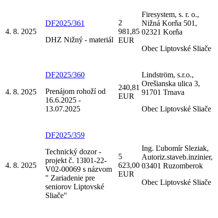
Firesystem, s. r. o.,
2
DF2025/361
Nižná Korňa 501,
4. 8. 2025
981,85
02321 Korňa
DHZ Nižný - materiál
EUR
Obec Liptovské Sliače
DF2025/360
Lindström, s.r.o.,
Orešianska ulica 3,
240,81
Prenájom rohoží od
4. 8. 2025
91701 Trnava
EUR
16.6.2025 -
13.07.2025
Obec Liptovské Sliače
DF2025/359
Ing. Ľubomír Sleziak,
Technický dozor -
5
Autoriz.staveb.inzinier,
projekt č. 13I01-22-
4. 8. 2025
623,00
03401 Ruzomberok
V02-00069 s názvom
EUR
" Zariadenie pre
Obec Liptovské Sliače
seniorov Liptovské
Sliače"