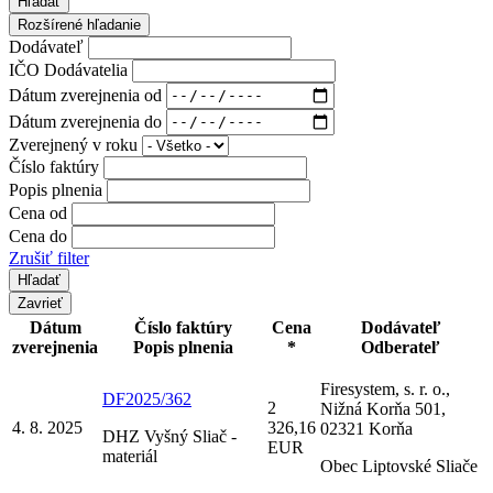
Hľadať
Rozšírené hľadanie
Dodávateľ
IČO Dodávatelia
Dátum zverejnenia od
Dátum zverejnenia do
Zverejnený v roku
Číslo faktúry
Popis plnenia
Cena od
Cena do
Zrušiť filter
Zavrieť
Dátum
Číslo faktúry
Cena
Dodávateľ
zverejnenia
Popis plnenia
*
Odberateľ
Firesystem, s. r. o.,
DF2025/362
2
Nižná Korňa 501,
4. 8. 2025
326,16
02321 Korňa
DHZ Vyšný Sliač -
EUR
materiál
Obec Liptovské Sliače