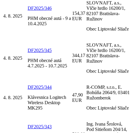
SLOVNAFT, a.s.,
DF2025/346
Vlčie hrdlo 16200/1,
154,37
82107 Bratislava-
4. 8. 2025
PHM obecné autá - 9 a
EUR
Ružinov
10.4.2025
Obec Liptovské Sliače
SLOVNAFT, a.s.,
DF2025/345
Vlčie hrdlo 16200/1,
344,17
82107 Bratislava-
4. 8. 2025
PHM obecné autá
EUR
Ružinov
4.7.2025 - 10.7.2025
Obec Liptovské Sliače
DF2025/344
R-COMP, s.r.o., E.
Bohúňa 2064/9, 03401
47,90
Klávesnica Logitech
4. 8. 2025
Ružomberok
EUR
Wireless Desktop
MK295
Obec Liptovské Sliače
Ing. Ivana Šrolová,
DF2025/343
Pod Sitieňom 204/14,