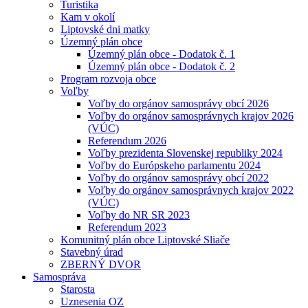
Turistika
Kam v okolí
Liptovské dni matky
Územný plán obce
Územný plán obce - Dodatok č. 1
Územný plán obce - Dodatok č. 2
Program rozvoja obce
Voľby
Voľby do orgánov samosprávy obcí 2026
Voľby do orgánov samosprávnych krajov 2026
(VÚC)
Referendum 2026
Voľby prezidenta Slovenskej republiky 2024
Voľby do Európskeho parlamentu 2024
Voľby do orgánov samosprávy obcí 2022
Voľby do orgánov samosprávnych krajov 2022
(VÚC)
Voľby do NR SR 2023
Referendum 2023
Komunitný plán obce Liptovské Sliače
Stavebný úrad
ZBERNÝ DVOR
Samospráva
Starosta
Uznesenia OZ