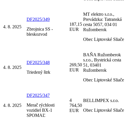
MT elektro s.r.o.,
DF2025/349
Prevádzka: Tatranská
187,15
cesta 5057, 034 01
4. 8. 2025
Zbrojnica SS -
EUR
Ružomberok
bleskozvod
Obec Liptovské Sliače
BAŇA Ružomberok
s.r.o., Bystrická cesta
DF2025/348
269,50
51, 03401
4. 8. 2025
EUR
Ružomberok
Triedený štrk
Obec Liptovské Sliače
DF2025/347
4
BELLIMPEX s.r.o.
Merač rýchlosti
4. 8. 2025
764,50
vozidiel BX-1
Obec Liptovské Sliače
EUR
SPOMAĽ