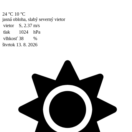
24 °C
10 °C
jasná obloha, slabý severný vietor
vietor
S, 2.37
m/s
tlak
1024
hPa
vlhkosť
38
%
štvrtok 13. 8. 2026