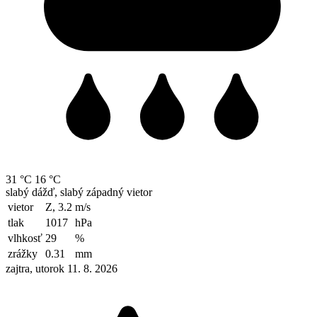
31 °C
16 °C
slabý dážď, slabý západný vietor
vietor
Z, 3.2
m/s
tlak
1017
hPa
vlhkosť
29
%
zrážky
0.31
mm
zajtra, utorok 11. 8. 2026