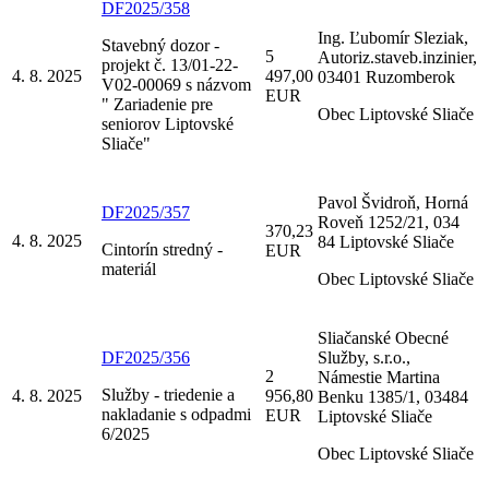
DF2025/358
Ing. Ľubomír Sleziak,
Stavebný dozor -
5
Autoriz.staveb.inzinier,
projekt č. 13/01-22-
4. 8. 2025
497,00
03401 Ruzomberok
V02-00069 s názvom
EUR
" Zariadenie pre
Obec Liptovské Sliače
seniorov Liptovské
Sliače"
Pavol Švidroň, Horná
DF2025/357
Roveň 1252/21, 034
370,23
4. 8. 2025
84 Liptovské Sliače
Cintorín stredný -
EUR
materiál
Obec Liptovské Sliače
Sliačanské Obecné
DF2025/356
Služby, s.r.o.,
2
Námestie Martina
Služby - triedenie a
4. 8. 2025
956,80
Benku 1385/1, 03484
nakladanie s odpadmi
EUR
Liptovské Sliače
6/2025
Obec Liptovské Sliače