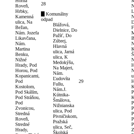
Horná
M
28
Roveň,
N
Hrbky,
L
Komunálny
Kamenná
N
odpad
ulica, Na
Ľ
Blážová,
Bežan,
F
Dielnice, Do
Nám. Jozefa
M
Pažíť, Do
Likavčana,
B
Zúbrej,
Nám.
N
Hlavná
Martina
K
ulica, Jarná
Benku,
Š
ulica, K
Nižné
N
Medokýšu,
Hrady, Pod
H
Na Majeri,
Horou, Pod
N
Nám.
Kopanicami,
u
Ľudovíta
Pod
29
H
Fullu,
Kostolom,
K
Nám.J.
Pod Skálím,
P
Kútnika-
Pod Stráňou,
K
Šmálova,
Pod
P
Nižnianska
Zvonicou,
P
ulica, Pod
Stredná
P
Pivničiskom,
Roveň,
P
Pražská
Stredné
P
ulica, Seč,
Hrady,
Z
Školská