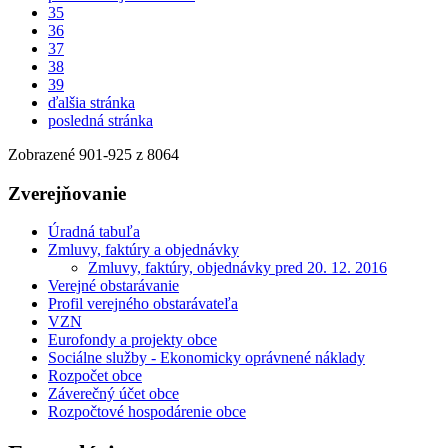
35
36
37
38
39
ďalšia stránka
posledná stránka
Zobrazené
901
-
925
z 8064
Zverejňovanie
Úradná tabuľa
Zmluvy, faktúry a objednávky
Zmluvy, faktúry, objednávky pred 20. 12. 2016
Verejné obstarávanie
Profil verejného obstarávateľa
VZN
Eurofondy a projekty obce
Sociálne služby - Ekonomicky oprávnené náklady
Rozpočet obce
Záverečný účet obce
Rozpočtové hospodárenie obce