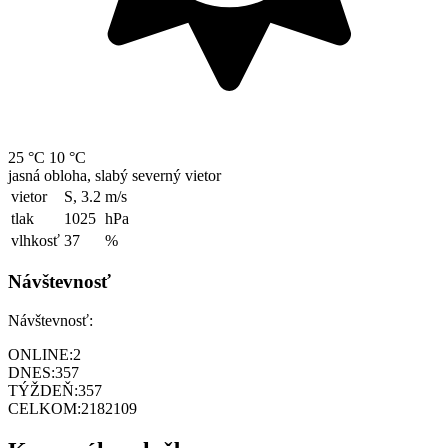
25 °C
10 °C
jasná obloha, slabý severný vietor
vietor
S, 3.2
m/s
tlak
1025
hPa
vlhkosť
37
%
Návštevnosť
Návštevnosť:
ONLINE:
2
DNES:
357
TÝŽDEŇ:
357
CELKOM:
2182109