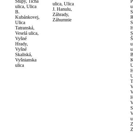
Stupy, Tichá
P
ulica, Ulica
ulica, Ulica
u
J. Hanulu,
B.
S
Záhrady,
Kubánkovej,
R
Záhumnie
Ulica
S
Tatranská,
H
Veselá ulica,
S
Vyšné
Š
Hrady,
u
Vyšné
u
Skaliská,
B
Vyšnianska
K
ulica
U
H
U
T
V
V
H
V
S
V
u
Z
Z