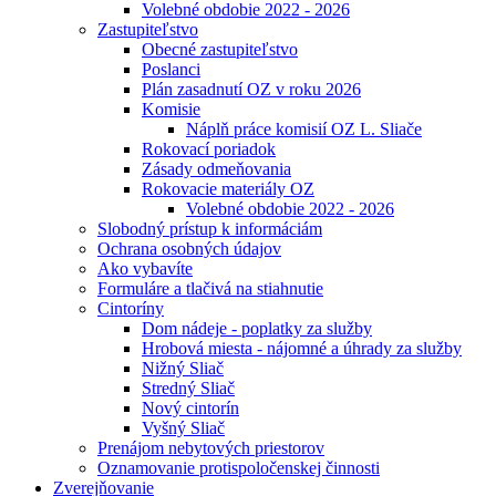
Volebné obdobie 2022 - 2026
Zastupiteľstvo
Obecné zastupiteľstvo
Poslanci
Plán zasadnutí OZ v roku 2026
Komisie
Náplň práce komisií OZ L. Sliače
Rokovací poriadok
Zásady odmeňovania
Rokovacie materiály OZ
Volebné obdobie 2022 - 2026
Slobodný prístup k informáciám
Ochrana osobných údajov
Ako vybavíte
Formuláre a tlačivá na stiahnutie
Cintoríny
Dom nádeje - poplatky za služby
Hrobová miesta - nájomné a úhrady za služby
Nižný Sliač
Stredný Sliač
Nový cintorín
Vyšný Sliač
Prenájom nebytových priestorov
Oznamovanie protispoločenskej činnosti
Zverejňovanie