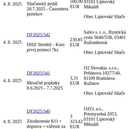
500,00
03101 Liptovský
Sliačanský pedál
4. 8. 2025
EUR
Mikuláš
20.7.2025 - Časomiera
pretekov
Obec Liptovské Sliače
Safeo s. r. o., Bystrická
DF2025/342
cesta 5646/55B, 03401
239,85
4. 8. 2025
Ružomberok
DHZ Stredný - Kurz
EUR
prvej pomoci 7ks
Obec Liptovské Sliače
O2 Slovakia, s.r.o.,
DF2025/341
Pribinova 19277/40,
3,31
81109 Bratislava-
4. 8. 2025
Mesačné poplatky
EUR
Ružinov
8.6.2025 - 7.7.2025
Obec Liptovské Sliače
OZO, a.s.,
DF2025/340
Priemyselná 2053,
3
03101 Liptovský
Zhodnotenie KO +
4. 8. 2025
323,42
Mikuláš
doprava + váženie za
EUR