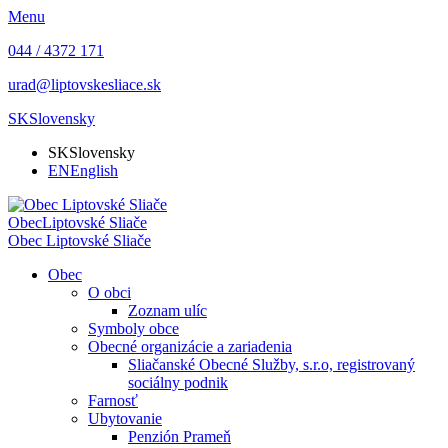
Menu
044 / 4372 171
urad@liptovskesliace.sk
SK
Slovensky
SK
Slovensky
EN
English
Obec
Liptovské Sliače
Obec
Liptovské Sliače
Obec
O obci
Zoznam ulíc
Symboly obce
Obecné organizácie a zariadenia
Sliačanské Obecné Služby, s.r.o, registrovaný
sociálny podnik
Farnosť
Ubytovanie
Penzión Prameň