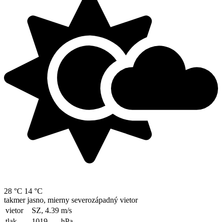
28 °C
14 °C
takmer jasno, mierny severozápadný vietor
vietor
SZ, 4.39
m/s
tlak
1019
hPa