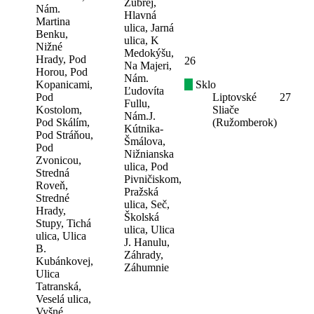
Zúbrej,
Nám.
Hlavná
Martina
ulica, Jarná
Benku,
ulica, K
Nižné
Medokýšu,
Hrady, Pod
26
Na Majeri,
Horou, Pod
Nám.
Kopanicami,
Sklo
Ľudovíta
Pod
Liptovské
27
Fullu,
Kostolom,
Sliače
Nám.J.
Pod Skálím,
(Ružomberok)
Kútnika-
Pod Stráňou,
Šmálova,
Pod
Nižnianska
Zvonicou,
ulica, Pod
Stredná
Pivničiskom,
Roveň,
Pražská
Stredné
ulica, Seč,
Hrady,
Školská
Stupy, Tichá
ulica, Ulica
ulica, Ulica
J. Hanulu,
B.
Záhrady,
Kubánkovej,
Záhumnie
Ulica
Tatranská,
Veselá ulica,
Vyšné