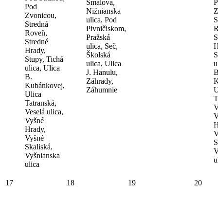
Šmálova,
P
Pod
Nižnianska
Z
Zvonicou,
ulica, Pod
S
Stredná
Pivničiskom,
R
Roveň,
Pražská
S
Stredné
ulica, Seč,
H
Hrady,
Školská
S
Stupy, Tichá
ulica, Ulica
u
ulica, Ulica
J. Hanulu,
B
B.
Záhrady,
K
Kubánkovej,
Záhumnie
U
Ulica
T
Tatranská,
V
Veselá ulica,
V
Vyšné
H
Hrady,
V
Vyšné
S
Skaliská,
V
Vyšnianska
u
ulica
17
18
19
20