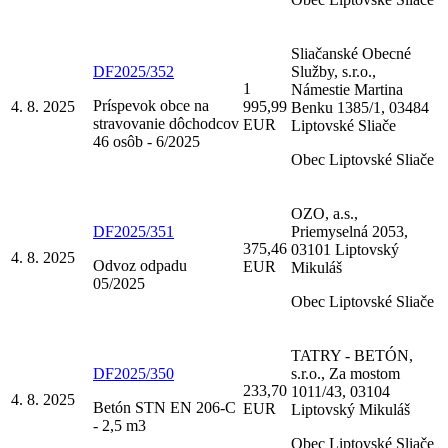
Sliačanské Obecné
DF2025/352
Služby, s.r.o.,
1
Námestie Martina
Príspevok obce na
4. 8. 2025
995,99
Benku 1385/1, 03484
stravovanie dôchodcov
EUR
Liptovské Sliače
46 osôb - 6/2025
Obec Liptovské Sliače
OZO, a.s.,
DF2025/351
Priemyselná 2053,
375,46
03101 Liptovský
4. 8. 2025
Odvoz odpadu
EUR
Mikuláš
05/2025
Obec Liptovské Sliače
TATRY - BETÓN,
DF2025/350
s.r.o., Za mostom
233,70
1011/43, 03104
4. 8. 2025
Betón STN EN 206-C
EUR
Liptovský Mikuláš
- 2,5 m3
Obec Liptovské Sliače