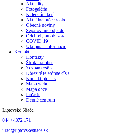
Aktuality
Fotogaléria
Kalendár akcií
Aktuálne práce v obci
Obecné noviny
Separovanie odpadu
Odchody autobusov
COVID-19
Ukrajina - informácie
Kontakt
Kontakty
Štruktúra obce
Zoznam osôb
Dôležité telefónne čísla
Kontaktujte nás
Mapa webu
Mapa obce
Počasie
Denné centrum
Liptovské Sliače
044 / 4372 171
urad@liptovskesliace.sk