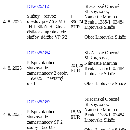
DF2025/355
Sliačanské Obecné
Služby, s.r.o.,
Služby - rozvoz
1
Námestie Martina
obedov pre ZŠ s MŠ
4. 8. 2025
896,74
Benku 1385/1, 03484
JH L.Sliače Služby -
EUR
Liptovské Sliače
čistiace a upratovacie
služby, údržba VP 6/2
Obec Liptovské Sliače
DF2025/354
Sliačanské Obecné
Služby, s.r.o.,
Príspevok obce na
Námestie Martina
201,28
stravovanie
4. 8. 2025
Benku 1385/1, 03484
EUR
zamestnancov 2 osoby
Liptovské Sliače
- 6/2025 + nevratný
obal
Obec Liptovské Sliače
Sliačanské Obecné
DF2025/353
Služby, s.r.o.,
Námestie Martina
Príspevok obce na
18,50
4. 8. 2025
Benku 1385/1, 03484
stravovanie
EUR
Liptovské Sliače
zamestnancov SF 2
osoby - 6/2025
Obec Liptovské Sliače