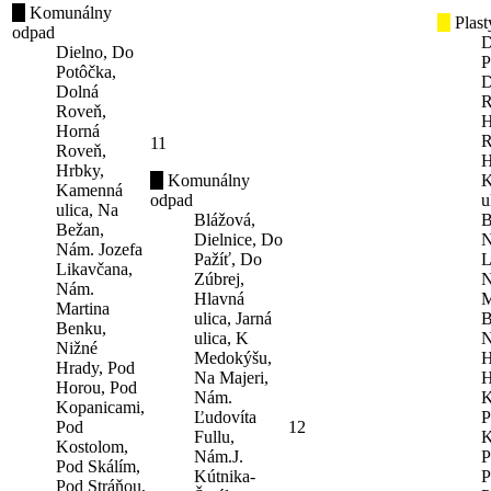
Komunálny
Plast
odpad
D
Dielno, Do
P
Potôčka,
D
Dolná
R
Roveň,
H
Horná
R
11
Roveň,
H
Hrbky,
Komunálny
K
Kamenná
odpad
u
ulica, Na
Blážová,
B
Bežan,
Dielnice, Do
N
Nám. Jozefa
Pažíť, Do
L
Likavčana,
Zúbrej,
N
Nám.
Hlavná
M
Martina
ulica, Jarná
B
Benku,
ulica, K
N
Nižné
Medokýšu,
H
Hrady, Pod
Na Majeri,
H
Horou, Pod
Nám.
K
Kopanicami,
Ľudovíta
P
Pod
12
Fullu,
K
Kostolom,
Nám.J.
P
Pod Skálím,
Kútnika-
P
Pod Stráňou,