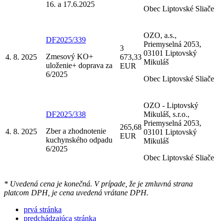
16. a 17.6.2025
Obec Liptovské Sliače
OZO, a.s.,
DF2025/339
Priemyselná 2053,
3
03101 Liptovský
Zmesový KO+
4. 8. 2025
673,33
Mikuláš
uloženie+ doprava za
EUR
6/2025
Obec Liptovské Sliače
OZO - Liptovský
DF2025/338
Mikuláš, s.r.o.,
Priemyselná 2053,
265,68
Zber a zhodnotenie
4. 8. 2025
03101 Liptovský
EUR
kuchynského odpadu
Mikuláš
6/2025
Obec Liptovské Sliače
* Uvedená cena je konečná. V prípade, že je zmluvná strana
platcom DPH, je cena uvedená vrátane DPH.
prvá stránka
predchádzajúca stránka