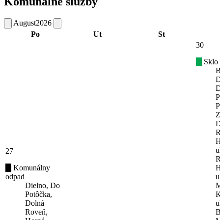
Komunálne služby
August
2026
Po
Ut
St
30
Sklo
B
D
D
P
P
Z
D
R
H
u
27
R
Komunálny
H
odpad
u
Dielno, Do
M
Potôčka,
K
Dolná
u
Roveň,
B