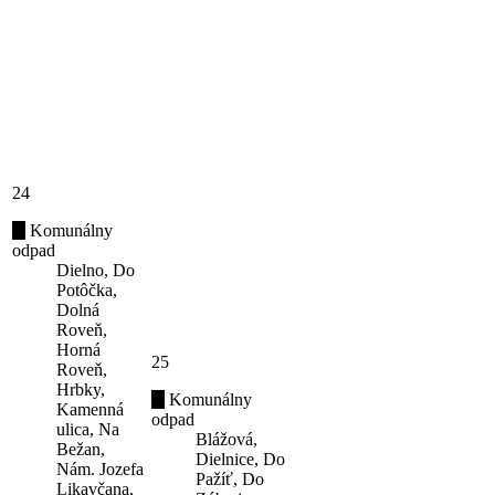
24
Komunálny
odpad
Dielno, Do
Potôčka,
Dolná
Roveň,
Horná
25
Roveň,
Hrbky,
Komunálny
Kamenná
odpad
ulica, Na
Blážová,
Bežan,
Dielnice, Do
Nám. Jozefa
Pažíť, Do
Likavčana,