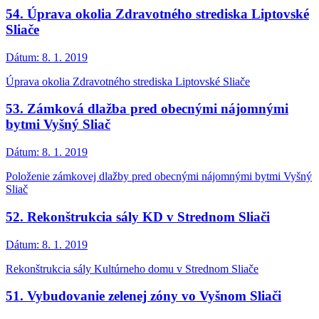
54. Úprava okolia Zdravotného strediska Liptovské
Sliače
Dátum:
8. 1. 2019
Úprava okolia Zdravotného strediska Liptovské Sliače
53. Zámková dlažba pred obecnými nájomnými
bytmi Vyšný Sliač
Dátum:
8. 1. 2019
Položenie zámkovej dlažby pred obecnými nájomnými bytmi Vyšný
Sliač
52. Rekonštrukcia sály KD v Strednom Sliači
Dátum:
8. 1. 2019
Rekonštrukcia sály Kultúrneho domu v Strednom Sliače
51. Vybudovanie zelenej zóny vo Vyšnom Sliači