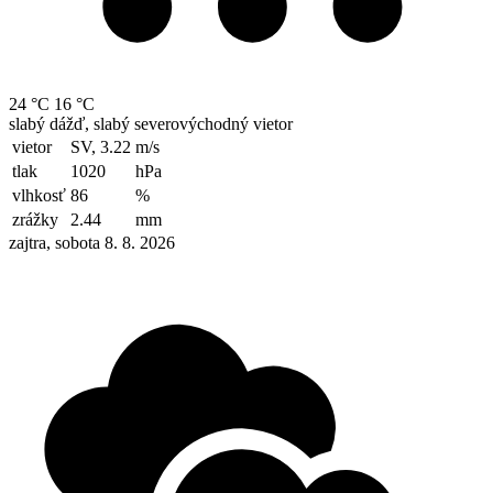
24 °C
16 °C
slabý dážď, slabý severovýchodný vietor
vietor
SV, 3.22
m/s
tlak
1020
hPa
vlhkosť
86
%
zrážky
2.44
mm
zajtra, sobota 8. 8. 2026