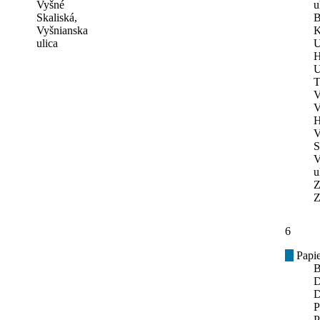
Vyšné
u
Skaliská,
B
Vyšnianska
K
ulica
U
H
U
T
V
V
H
V
S
V
u
Z
Z
6
Papie
B
D
D
P
P