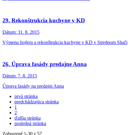
29. Rekonštrukcia kuchyne v KD
Dátum:
31. 8. 2015
Výmena bojlera a rekonštrukcia kuchyne v KD v Strednom Sliači
26. Úprava fasády predajne Anna
Dátum:
7. 8. 2015
Úprava fasády na predajni Anna
prvá stránka
predchádzajúca stránka
1
2
ďalšia stránka
posledná stránka
Zobrazené
1
-
30
z 57