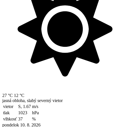
27 °C
12 °C
jasná obloha, slabý severný vietor
vietor
S, 1.67
m/s
tlak
1023
hPa
vlhkosť
37
%
pondelok 10. 8. 2026