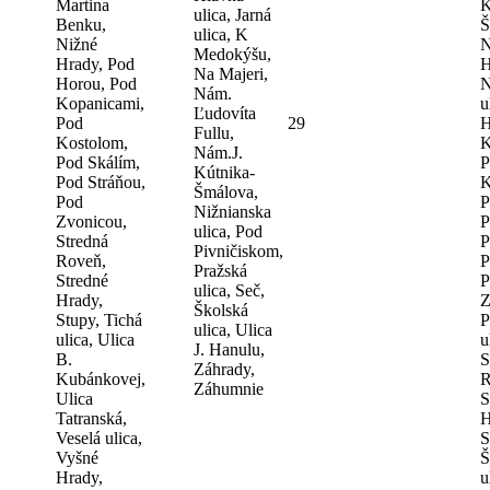
Martina
K
ulica, Jarná
Benku,
Š
ulica, K
Nižné
N
Medokýšu,
Hrady, Pod
H
Na Majeri,
Horou, Pod
N
Nám.
Kopanicami,
u
Ľudovíta
Pod
29
H
Fullu,
Kostolom,
K
Nám.J.
Pod Skálím,
P
Kútnika-
Pod Stráňou,
K
Šmálova,
Pod
P
Nižnianska
Zvonicou,
P
ulica, Pod
Stredná
P
Pivničiskom,
Roveň,
P
Pražská
Stredné
P
ulica, Seč,
Hrady,
Z
Školská
Stupy, Tichá
P
ulica, Ulica
ulica, Ulica
u
J. Hanulu,
B.
S
Záhrady,
Kubánkovej,
R
Záhumnie
Ulica
S
Tatranská,
H
Veselá ulica,
S
Vyšné
Š
Hrady,
u