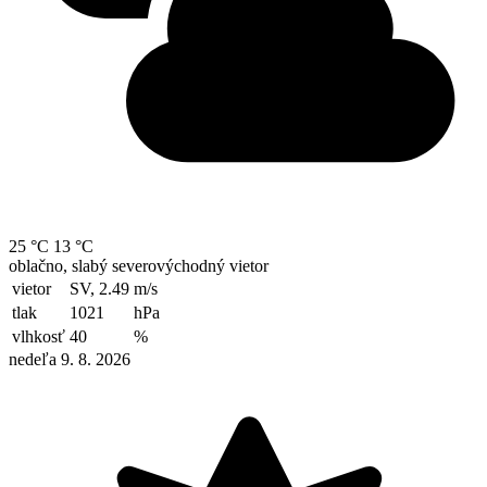
25 °C
13 °C
oblačno, slabý severovýchodný vietor
vietor
SV, 2.49
m/s
tlak
1021
hPa
vlhkosť
40
%
nedeľa 9. 8. 2026