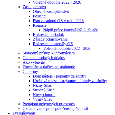
Volebné obdobie 2022 - 2026
Zastupiteľstvo
Obecné zastupiteľstvo
Poslanci
Plán zasadnutí OZ v roku 2026
Komisie
Náplň práce komisií OZ L. Sliače
Rokovací poriadok
Zásady odmeňovania
Rokovacie materiály OZ
Volebné obdobie 2022 - 2026
Slobodný prístup k informáciám
Ochrana osobných údajov
Ako vybavíte
Formuláre a tlačivá na stiahnutie
Cintoríny
Dom nádeje - poplatky za služby
Hrobová miesta - nájomné a úhrady za služby
Nižný Sliač
Stredný Sliač
Nový cintorín
Vyšný Sliač
Prenájom nebytových priestorov
Oznamovanie protispoločenskej činnosti
Zverejňovanie