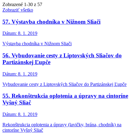
Zobrazené
1
-
30
z 57
Zobraziť všetko
57. Výstavba chodníka v Nižnom Sliači
Dátum:
8. 1. 2019
Výstavba chodníka v Nižnom Sliači
56. Vybudovanie cesty z Liptovských Sliačov do
Partizánskej Ľupče
Dátum:
8. 1. 2019
Vybudovanie cesty z Liptovských Sliačov do Partizánskej Ľupče
55. Rekonštrukcia oplotenia a úpravy na cintoríne
Vyšný Sliač
Dátum:
8. 1. 2019
Rekonštrukcia oplotenia a úpravy (lavičky, brána, chodník) na
cintoríne Vyšný Sliač