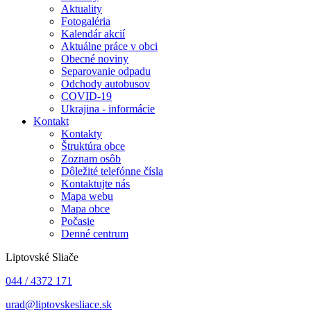
Aktuality
Fotogaléria
Kalendár akcií
Aktuálne práce v obci
Obecné noviny
Separovanie odpadu
Odchody autobusov
COVID-19
Ukrajina - informácie
Kontakt
Kontakty
Štruktúra obce
Zoznam osôb
Dôležité telefónne čísla
Kontaktujte nás
Mapa webu
Mapa obce
Počasie
Denné centrum
Liptovské Sliače
044 / 4372 171
urad@liptovskesliace.sk