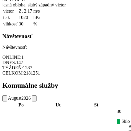
jasná obloha, slabý západný vietor
vietor
Z, 2.17
m/s
tlak
1020
hPa
vlhkosť
30
%
Návštevnosť
Návštevnosť:
ONLINE:
1
DNES:
147
TÝŽDEŇ:
1287
CELKOM:
2181251
Komunálne služby
August
2026
Po
Ut
St
30
Sklo
B