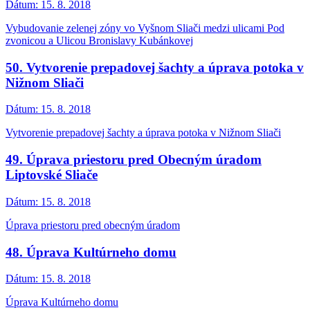
Dátum:
15. 8. 2018
Vybudovanie zelenej zóny vo Vyšnom Sliači medzi ulicami Pod
zvonicou a Ulicou Bronislavy Kubánkovej
50. Vytvorenie prepadovej šachty a úprava potoka v
Nižnom Sliači
Dátum:
15. 8. 2018
Vytvorenie prepadovej šachty a úprava potoka v Nižnom Sliači
49. Úprava priestoru pred Obecným úradom
Liptovské Sliače
Dátum:
15. 8. 2018
Úprava priestoru pred obecným úradom
48. Úprava Kultúrneho domu
Dátum:
15. 8. 2018
Úprava Kultúrneho domu