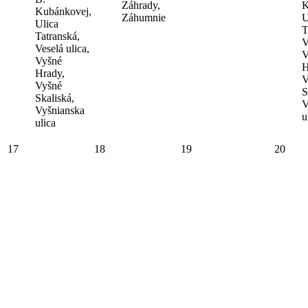
Záhrady,
K
Kubánkovej,
Záhumnie
U
Ulica
T
Tatranská,
V
Veselá ulica,
V
Vyšné
H
Hrady,
V
Vyšné
S
Skaliská,
V
Vyšnianska
u
ulica
17
18
19
20