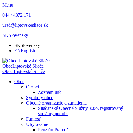
Menu
044 / 4372 171
urad@liptovskesliace.sk
SK
Slovensky
SK
Slovensky
EN
English
Obec
Liptovské Sliače
Obec
Liptovské Sliače
Obec
O obci
Zoznam ulíc
Symboly obce
Obecné organizácie a zariadenia
Sliačanské Obecné Služby, s.r.o, registrovaný
sociálny podnik
Farnosť
Ubytovanie
Penzión Prameň