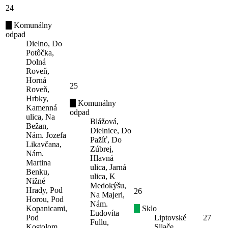
24
Komunálny
odpad
Dielno, Do
Potôčka,
Dolná
Roveň,
Horná
25
Roveň,
Hrbky,
Komunálny
Kamenná
odpad
ulica, Na
Blážová,
Bežan,
Dielnice, Do
Nám. Jozefa
Pažíť, Do
Likavčana,
Zúbrej,
Nám.
Hlavná
Martina
ulica, Jarná
Benku,
ulica, K
Nižné
Medokýšu,
Hrady, Pod
26
Na Majeri,
Horou, Pod
Nám.
Kopanicami,
Sklo
Ľudovíta
Pod
Liptovské
27
Fullu,
Kostolom,
Sliače