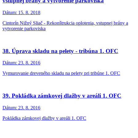
vstupnej brány a vytvorenie parkoviska
Dátum:
15. 8. 2018
Cintorín Nižný Sliač - Rekonštrukcia oplotenia, vstupnej brány a
vytvorenie parkoviska
38. Úprava skladu na pelety - tribúna 1. OFC
Dátum:
23. 8. 2016
Vymurovanie dreveného skladu na pelety pri tribúne 1. OFC
39. Pokládka zámkovej dlažby v areáli 1. OFC
Dátum:
23. 8. 2016
Pokládka zámkovej dlažby v areáli 1. OFC