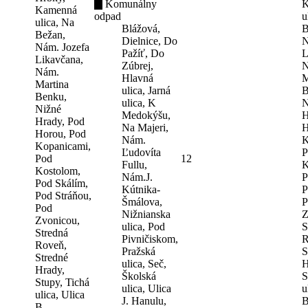
Komunálny
K
Kamenná
odpad
u
ulica, Na
Blážová,
B
Bežan,
Dielnice, Do
N
Nám. Jozefa
Pažíť, Do
L
Likavčana,
Zúbrej,
N
Nám.
Hlavná
M
Martina
ulica, Jarná
B
Benku,
ulica, K
N
Nižné
Medokýšu,
H
Hrady, Pod
Na Majeri,
H
Horou, Pod
Nám.
K
Kopanicami,
Ľudovíta
P
Pod
12
Fullu,
K
Kostolom,
Nám.J.
P
Pod Skálím,
Kútnika-
P
Pod Stráňou,
Šmálova,
P
Pod
Nižnianska
Z
Zvonicou,
ulica, Pod
S
Stredná
Pivničiskom,
R
Roveň,
Pražská
S
Stredné
ulica, Seč,
H
Hrady,
Školská
S
Stupy, Tichá
ulica, Ulica
u
ulica, Ulica
J. Hanulu,
B
B.