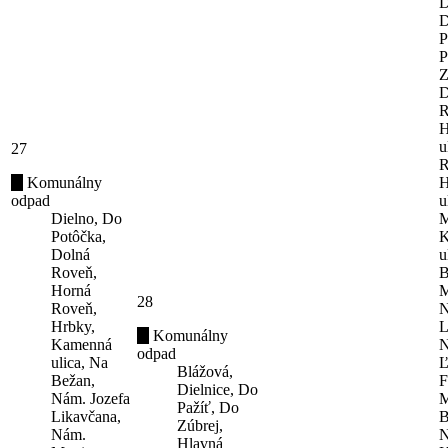
D
D
P
P
Z
D
R
H
u
27
R
Komunálny
H
odpad
u
Dielno, Do
M
Potôčka,
K
Dolná
u
Roveň,
B
Horná
M
28
Roveň,
N
Hrbky,
L
Komunálny
Kamenná
N
odpad
ulica, Na
Ľ
Blážová,
Bežan,
F
Dielnice, Do
Nám. Jozefa
M
Pažíť, Do
Likavčana,
B
Zúbrej,
Nám.
N
Hlavná