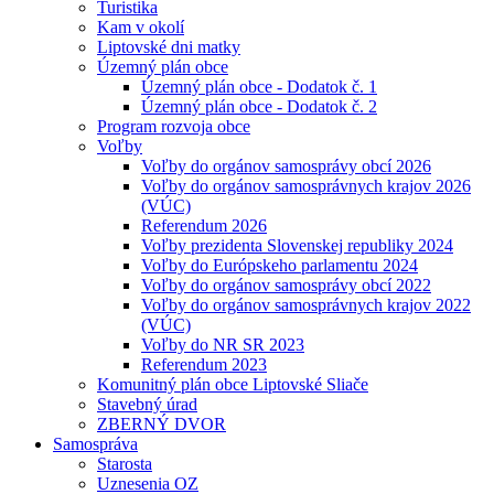
Turistika
Kam v okolí
Liptovské dni matky
Územný plán obce
Územný plán obce - Dodatok č. 1
Územný plán obce - Dodatok č. 2
Program rozvoja obce
Voľby
Voľby do orgánov samosprávy obcí 2026
Voľby do orgánov samosprávnych krajov 2026
(VÚC)
Referendum 2026
Voľby prezidenta Slovenskej republiky 2024
Voľby do Európskeho parlamentu 2024
Voľby do orgánov samosprávy obcí 2022
Voľby do orgánov samosprávnych krajov 2022
(VÚC)
Voľby do NR SR 2023
Referendum 2023
Komunitný plán obce Liptovské Sliače
Stavebný úrad
ZBERNÝ DVOR
Samospráva
Starosta
Uznesenia OZ