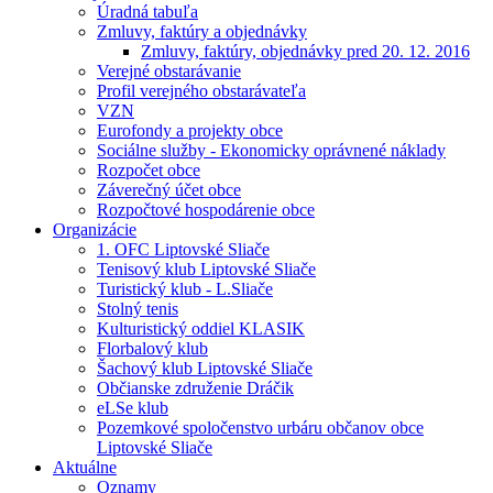
Úradná tabuľa
Zmluvy, faktúry a objednávky
Zmluvy, faktúry, objednávky pred 20. 12. 2016
Verejné obstarávanie
Profil verejného obstarávateľa
VZN
Eurofondy a projekty obce
Sociálne služby - Ekonomicky oprávnené náklady
Rozpočet obce
Záverečný účet obce
Rozpočtové hospodárenie obce
Organizácie
1. OFC Liptovské Sliače
Tenisový klub Liptovské Sliače
Turistický klub - L.Sliače
Stolný tenis
Kulturistický oddiel KLASIK
Florbalový klub
Šachový klub Liptovské Sliače
Občianske združenie Dráčik
eLSe klub
Pozemkové spoločenstvo urbáru občanov obce
Liptovské Sliače
Aktuálne
Oznamy